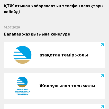
ҚТЖ атынан хабарласатын телефон алаяқтары
көбейді
14.07.2026
Балалар жаз қызығына кенелуде
Қазақстан темір жолы
Жолаушылар тасымалы