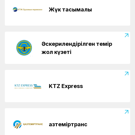
Жүк тасымалы
Әскерилендірілген темір
жол күзеті
KTZ Express
Қазтеміртранс