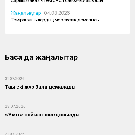
Сарышағанда «Теміржол саябағы» ашылды
Жаңалықтар
04.08.2026
Теміржолшылардың мерекелік демалысы
Басқа да жаңалықтар
31.07.2026
Тағы екі жүз бала демалады
28.07.2026
«Үміт» пойызы іске қосылды
21.07.2026