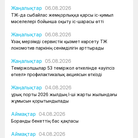
Жаңалықтар
06.08.2026
ҚТЖ-да сыбайлас жемқорлыққа қарсы іс-қимыл
мәселелері бойынша оқыту іс-шарасы өтті
Жаңалықтар
06.08.2026
Ұзақ мерзімді сервистік қызмет көрсету ҚТЖ
локомотив паркінің сенімділігін арттырады
Жаңалықтар
05.08.2026
Теміржолшылар 53 теміржол өткелінде «Қауіпсіз
өткел» профилактикалық акциясын өткізді
Жаңалықтар
04.08.2026
Құрық порты 2026 жылдың І-ші жарты жылындағы
жұмысын қорытындылады
Аймақтар
04.08.2026
Боранды бекеттің бас қақпасы
Аймақтар
04.08.2026