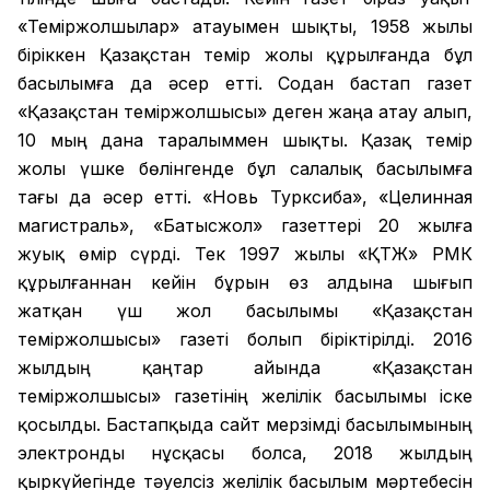
«Теміржолшылар» атауымен шықты, 1958 жылы
біріккен Қазақстан темір жолы құрылғанда бұл
басылымға да әсер етті. Содан бастап газет
«Қазақстан теміржолшысы» деген жаңа атау алып,
10 мың дана таралыммен шықты. Қазақ темір
жолы үшке бөлінгенде бұл салалық басылымға
тағы да әсер етті. «Новь Турксиба», «Целинная
магистраль», «Батысжол» газеттері 20 жылға
жуық өмір сүрді. Тек 1997 жылы «ҚТЖ» РМК
құрылғаннан кейін бұрын өз алдына шығып
жатқан үш жол басылымы «Қазақстан
теміржолшысы» газеті болып біріктірілді. 2016
жылдың қаңтар айында «Қазақстан
теміржолшысы» газетінің желілік басылымы іске
қосылды. Бастапқыда сайт мерзімді басылымының
электронды нұсқасы болса, 2018 жылдың
қыркүйегінде тәуелсіз желілік басылым мәртебесін