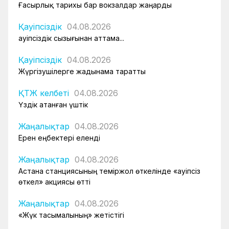
Ғасырлық тарихы бар вокзалдар жаңарды
Қауіпсіздік
04.08.2026
Қауіпсіздік сызығынан аттама...
Қауіпсіздік
04.08.2026
Жүргізушілерге жадынама таратты
ҚТЖ келбеті
04.08.2026
Үздік атанған үштік
Жаңалықтар
04.08.2026
Ерен еңбектері еленді
Жаңалықтар
04.08.2026
Астана станциясының теміржол өткелінде «Қауіпсіз
өткел» акциясы өтті
Жаңалықтар
04.08.2026
«Жүк тасымалының» жетістігі