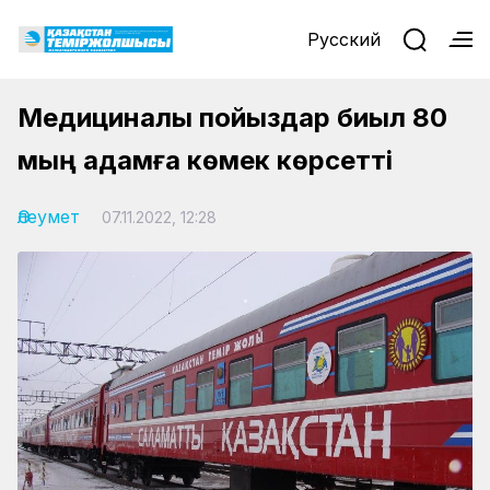
Русский
Медициналық пойыздар биыл 80
мың адамға көмек көрсетті
Әлеумет
07.11.2022, 12:28