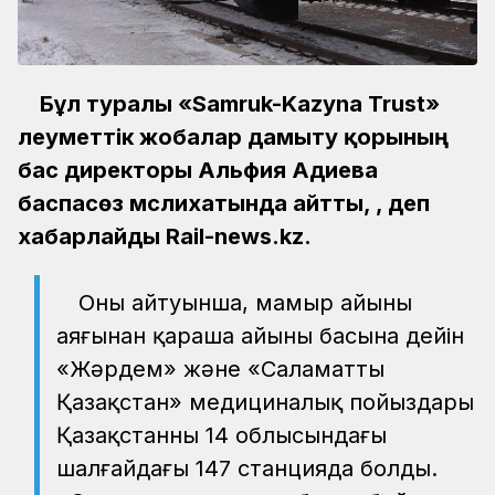
Бұл туралы «Samruk-Kazyna Trust»
әлеуметтік жобалар дамыту қорының
бас директоры Альфия Адиева
баспасөз мәслихатында айтты, , деп
хабарлайды Rail-news.kz.
Оның айтуынша, мамыр айының
аяғынан қараша айының басына дейін
«Жәрдем» және «Саламатты
Қазақстан» медициналық пойыздары
Қазақстанның 14 облысындағы
шалғайдағы 147 станцияда болды.