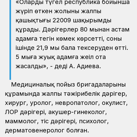
«Олардың түгел республика бойынша
жүріп өткен жолының жалпы
қашықтығы 22009 шақырымды
құрады. Дәрігерлер 80 мыңнан астам
адамға тегін көмек көрсетті, соның
ішінде 21,9 мың бала тексеруден өтті.
5 мыңға жуық адамға жеңіл ота
жасалды», - деді А. Адиева.
Медициналық пойыз бригадаларының
құрамында жалпы тәжірибелік дәрігер,
хирург, уролог, невропатолог, окулист,
ЛОР дәрігері, акушер-гинеколог,
маммолог, тіс дәрігері, психолог,
дерматовенеролог болған.