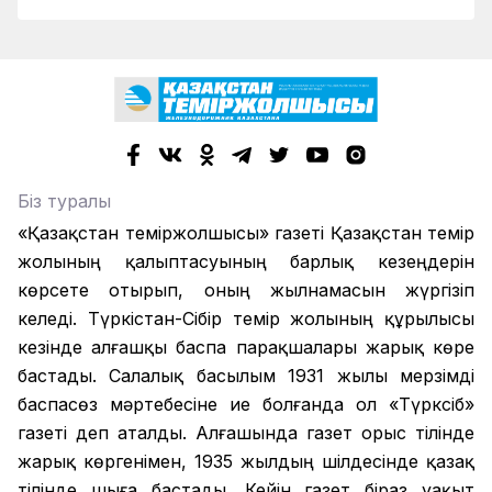
Біз туралы
«Қазақстан теміржолшысы» газеті Қазақстан темір
жолының қалыптасуының барлық кезеңдерін
көрсете отырып, оның жылнамасын жүргізіп
келеді. Түркістан-Сібір темір жолының құрылысы
кезінде алғашқы баспа парақшалары жарық көре
бастады. Салалық басылым 1931 жылы мерзімді
баспасөз мәртебесіне ие болғанда ол «Түрксіб»
газеті деп аталды. Алғашында газет орыс тілінде
жарық көргенімен, 1935 жылдың шілдесінде қазақ
тілінде шыға бастады. Кейін газет біраз уақыт