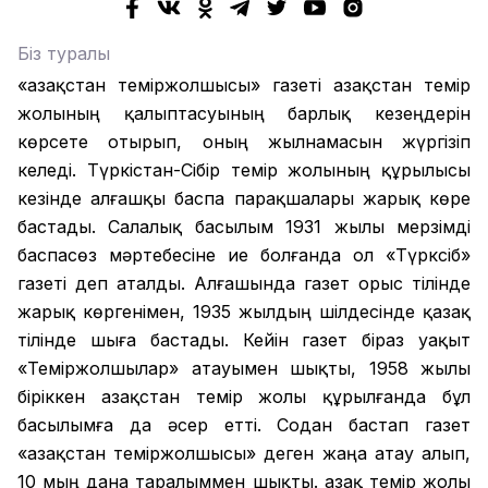
Біз туралы
«Қазақстан теміржолшысы» газеті Қазақстан темір
жолының қалыптасуының барлық кезеңдерін
көрсете отырып, оның жылнамасын жүргізіп
келеді. Түркістан-Сібір темір жолының құрылысы
кезінде алғашқы баспа парақшалары жарық көре
бастады. Салалық басылым 1931 жылы мерзімді
баспасөз мәртебесіне ие болғанда ол «Түрксіб»
газеті деп аталды. Алғашында газет орыс тілінде
жарық көргенімен, 1935 жылдың шілдесінде қазақ
тілінде шыға бастады. Кейін газет біраз уақыт
«Теміржолшылар» атауымен шықты, 1958 жылы
біріккен Қазақстан темір жолы құрылғанда бұл
басылымға да әсер етті. Содан бастап газет
«Қазақстан теміржолшысы» деген жаңа атау алып,
10 мың дана таралыммен шықты. Қазақ темір жолы