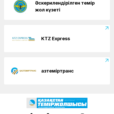
Әскерилендірілген темір
жол күзеті
KTZ Express
Қазтеміртранс