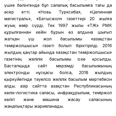
үшке бөлінгенде бұл салалық басылымға тағы да
әсер етті. «Новь Турксиба», «Целинная
магистраль», «Батысжол» газеттері 20 жылға
жуық өмір сүрді. Тек 1997 жылы «ҚТЖ» РМК
құрылғаннан кейін бұрын өз алдына шығып
жатқан үш жол басылымы «Қазақстан
теміржолшысы» газеті болып біріктірілді. 2016
жылдың қаңтар айында «Қазақстан теміржолшысы»
газетінің желілік басылымы іске қосылды.
Бастапқыда сайт мерзімді басылымының
электронды нұсқасы болса, 2018 жылдың
қыркүйегінде тәуелсіз желілік басылым мәртебесін
алды. Қазір сайтта Қазақстан Республикасының
көлік-логистика саласы, инфрақұрылым, теміржол
көлігі және машина жасау саласының
жаңалықтары жарияланады.