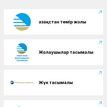
Қазақстан темір жолы
Жолаушылар тасымалы
Жүк тасымалы