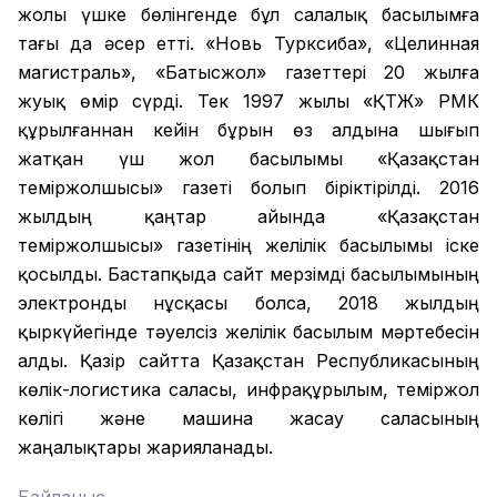
жолы үшке бөлінгенде бұл салалық басылымға
тағы да әсер етті. «Новь Турксиба», «Целинная
магистраль», «Батысжол» газеттері 20 жылға
жуық өмір сүрді. Тек 1997 жылы «ҚТЖ» РМК
құрылғаннан кейін бұрын өз алдына шығып
жатқан үш жол басылымы «Қазақстан
теміржолшысы» газеті болып біріктірілді. 2016
жылдың қаңтар айында «Қазақстан
теміржолшысы» газетінің желілік басылымы іске
қосылды. Бастапқыда сайт мерзімді басылымының
электронды нұсқасы болса, 2018 жылдың
қыркүйегінде тәуелсіз желілік басылым мәртебесін
алды. Қазір сайтта Қазақстан Республикасының
көлік-логистика саласы, инфрақұрылым, теміржол
көлігі және машина жасау саласының
жаңалықтары жарияланады.