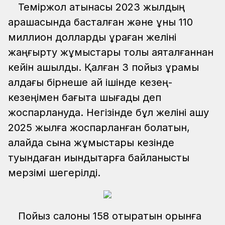
Теміржол қатынасы 2023 жылдың
қарашасында басталған және құны 110
миллион долларды құраған желіні
жаңғырту жұмыстары толық аяқталғаннан
кейін ашылды. Қалған 3 пойыз құрамы
алдағы бірнеше ай ішінде кезең-
кезеңімен бағытқа шығады деп
жоспарлануда. Негізінде бұл желіні ашу
2025 жылға жоспарланған болатын,
алайда сынақ жұмыстары кезінде
туындаған қиындықтарға байланысты
мерзімі шегерілді.
Пойыз салоны 158 отыратын орынға