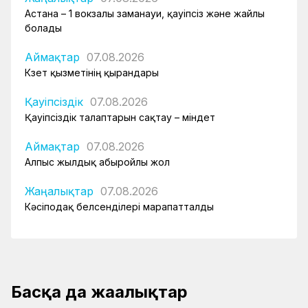
Астана – 1 вокзалы заманауи, қауіпсіз және жайлы
болады
Аймақтар
07.08.2026
Күзет қызметінің қырандары
Қауіпсіздік
07.08.2026
Қауіпсіздік талаптарын сақтау – міндет
Аймақтар
07.08.2026
Алпыс жылдық абыройлы жол
Жаңалықтар
07.08.2026
Кәсіподақ белсенділері марапатталды
Басқа да жаңалықтар