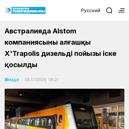
Русский
Австралияда Alstom
компаниясының алғашқы
X'Trapolis дизельді пойызы іске
қосылды
Әлемде
08.07.2026, 09:21