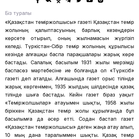
Біз туралы
«Қазақстан теміржолшысы» газеті Қазақстан темір
жолының қалыптасуының барлық кезеңдерін
көрсете отырып, оның жылнамасын жүргізіп
келеді. Түркістан-Сібір темір жолының құрылысы
кезінде алғашқы баспа парақшалары жарық көре
бастады. Салалық басылым 1931 жылы мерзімді
баспасөз мәртебесіне ие болғанда ол «Түрксіб»
газеті деп аталды. Алғашында газет орыс тілінде
жарық көргенімен, 1935 жылдың шілдесінде қазақ
тілінде шыға бастады. Кейін газет біраз уақыт
«Теміржолшылар» атауымен шықты, 1958 жылы
біріккен Қазақстан темір жолы құрылғанда бұл
басылымға да әсер етті. Содан бастап газет
«Қазақстан теміржолшысы» деген жаңа атау алып,
10 мың дана таралыммен шықты. Қазақ темір