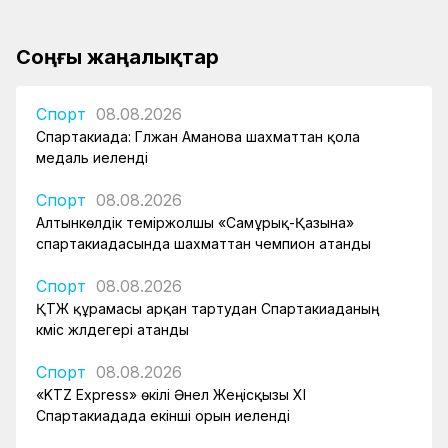
Соңғы жаңалықтар
Спорт
08.08.2026
Спартакиада: Гүлжан Аманова шахматтан қола
медаль иеленді
Спорт
08.08.2026
Алтынкөлдік теміржолшы «Самұрық-Қазына»
спартакиадасында шахматтан чемпион атанды
Спорт
08.08.2026
ҚТЖ құрамасы арқан тартудан Спартакиаданың
күміс жүлдегері атанды
Спорт
08.08.2026
«KTZ Express» өкілі Әнел Жеңісқызы XI
Спартакиадада екінші орын иеленді