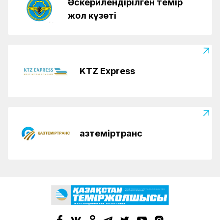
Әскерилендірілген темір
жол күзеті
KTZ Express
Қазтеміртранс