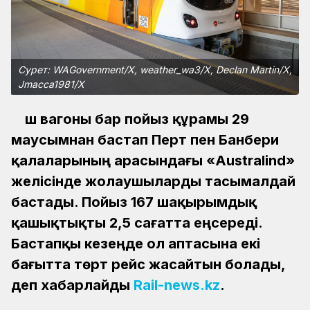
Сурет: WAGovernment/X, weather_wa3/X, Declan Martin/X,
Jmacca1981/X
Үш вагоны бар пойыз құрамы 29
маусымнан бастап Перт пен Банбери
қалаларының арасындағы «Australind»
желісінде жолаушыларды тасымалдай
бастады. Пойыз 167 шақырымдық
қашықтықты 2,5 сағатта еңсереді.
Бастапқы кезеңде ол аптасына екі
бағытта төрт рейс жасайтын болады,
деп хабарлайды
Rail-news.kz
.