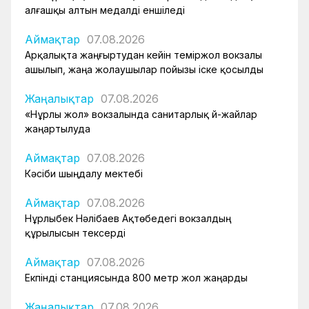
алғашқы алтын медалді еншіледі
Аймақтар
07.08.2026
Арқалықта жаңғыртудан кейін теміржол вокзалы
ашылып, жаңа жолаушылар пойызы іске қосылды
Жаңалықтар
07.08.2026
«Нұрлы жол» вокзалында санитарлық үй-жайлар
жаңартылуда
Аймақтар
07.08.2026
Кәсіби шыңдалу мектебі
Аймақтар
07.08.2026
Нұрлыбек Нәлібаев Ақтөбедегі вокзалдың
құрылысын тексерді
Аймақтар
07.08.2026
Екпінді станциясында 800 метр жол жаңарды
Жаңалықтар
07.08.2026