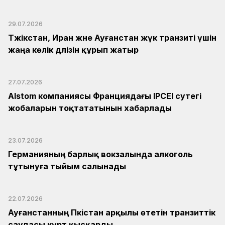
29.07.2026
Тәжікстан, Иран және Ауғанстан жүк транзиті үшін
жаңа көлік дәлізін құрып жатыр
27.07.2026
Alstom компаниясы Франциядағы IPCEI сутегі
жобаларын тоқтататынын хабарлады
23.07.2026
Германияның барлық вокзалында алкоголь
тұтынуға тыйым салынады
22.07.2026
Ауғанстанның Пәкістан арқылы өтетін транзиттік
саудасы күрт қысқарды