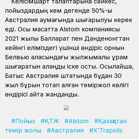
Келісімшарт талаптарына сәйкес,
пойыздардың кем дегенде 50%-ы
Австралия аумағында шығарылуы керек
еді. Осы мақсатта Alstom компаниясы
2021 жылы Балларат пен Данденонгтан
кейінгі еліміздегі үшінші өндіріс орнын
Белвью қаласындағы жылжымалы құрам
шығаратын алаңды іске қосты. Осылайша,
Батыс Австралия штатында бұдан 30
жыл бұрын тоқтап қалған теміржол көлігі
өндірісі қайта жанданды.
#Пойыз
#ҚТЖ
#Alstom
#Қазақстан
темір жолы
#Австралия
#X'Trapolis