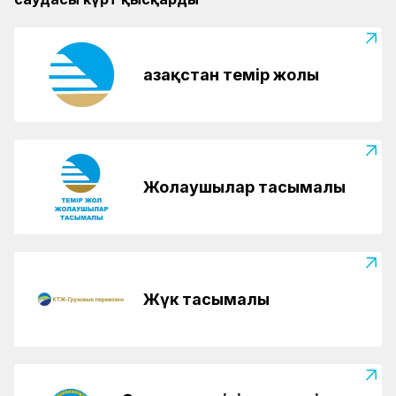
Қазақстан темір жолы
Жолаушылар тасымалы
Жүк тасымалы