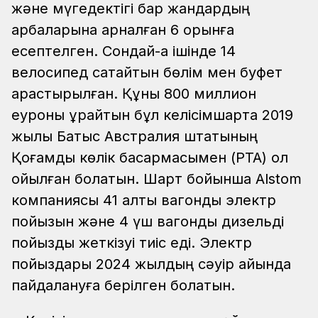
және мүгедектігі бар жандардың
арбаларына арналған 6 орынға
есептелген. Сондай-ақ ішінде 14
велосипед сақтайтын бөлім мен буфет
қарастырылған. Құны 800 миллион
еуроны құрайтын бұл келісімшартқа 2019
жылы Батыс Австралия штатының
Қоғамдық көлік басқармасымен (PTA) қол
қойылған болатын. Шарт бойынша Alstom
компаниясы 41 алты вагонды электр
пойызын және 4 үш вагонды дизельді
пойызды жеткізуі тиіс еді. Электр
пойыздары 2024 жылдың сәуір айында
пайдалануға берілген болатын.