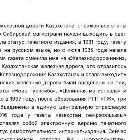
 железной дороги Казахстана, отражая все этапы
о-Сибирской магистрали начали выходить в свет
а статус печатного издания, в 1931 году, газету
а на русском языке, но с июля 1935 года начала
емя газета сменила имя на «Железнодорожники»,
 Казахстанская железная дорога, это отразилось
 «Железнодорожник Казахстана» и стала выходить
анские железные дороги были разделены на три,
зеты «Новь Турксиба», «Целинная магистраль» и
 в 1997 году, после образования РГП «ҚТЖ», три
объединены в единую центральную отраслевую
016 года у газеты «Қазақстан теміржолшысы»
дставлял собой электронную версию печатного
атус самостоятельного интернет-издания. Сейчас
гистической отрасли РК, инфраструктуры,