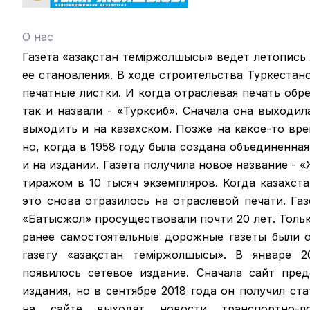
О нас
Газета «Қазақстан теміржолшысы» ведет летопись
ее становления. В ходе строительства Туркестан
печатные листки. И когда отраслевая печать обрел
так и назвали - «Турксиб». Сначала она выходил
выходить и на казахском. Позже на какое-то вр
но, когда в 1958 году была создана объединенная
и на издании. Газета получила новое название -
тиражом в 10 тысяч экземпляров. Когда казахст
это снова отразилось на отраслевой печати. Га
«Батысжол» просуществовали почти 20 лет. Только
ранее самостоятельные дорожные газеты были 
газету «Қазақстан темiржолшысы». В январе 2
появилось сетевое издание. Сначала сайт пре
издания, но в сентябре 2018 года он получил ст
на сайте выходят новости транспортно-ло