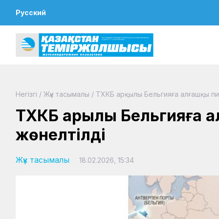
Русский
Негізгі
/
Жүк тасымалы
/
ТХКБ арқылы Бельгияға алғашқы пи
ТХКБ арқылы Бельгияға а
жөнелтілді
Жүк тасымалы
18.02.2026, 15:34