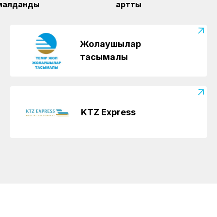
малданды
артты
Жолаушылар
тасымалы
KTZ Express