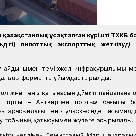
сы қазақстандық ұсақталған күрішті ТХКБ 
дігі) пилоттық экспорттық жеткізуді 
су айдынымен теміржол инфрақұрылымы ме
одальды форматта ұйымдастырылды.
л және теңіз қатынасын дәйекті пайдалана 
 порты – Антверпен порты» бағыты б
ры арасындағы теңіз учаскесінде тасымал
у тобының қатысуымен жүзеге асырылады.
ткізу негізінен Семиглавый Мар шекаралық