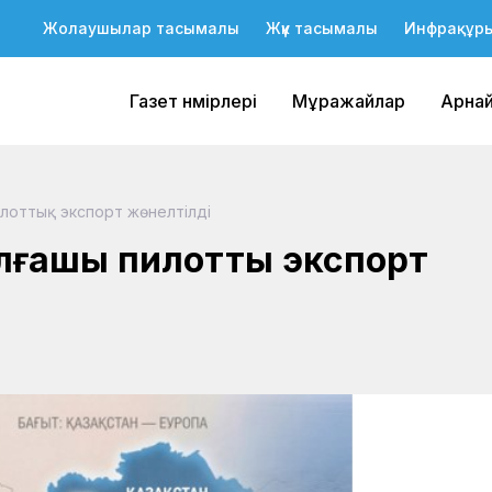
Жолаушылар тасымалы
Жүк тасымалы
Инфрақұр
Газет нөмірлері
Мұражайлар
Арна
лоттық экспорт жөнелтілді
лғашқы пилоттық экспорт