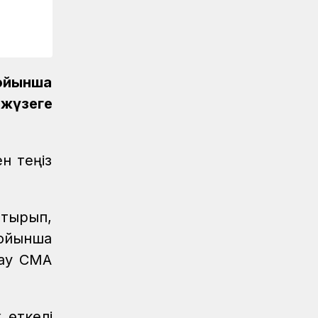
Қауіпсіздік
07.08.2026
Қауіпсіздік талаптарын сақтау –
міндет
Аймақтар
07.08.2026
бойынша
Алпыс жылдық абыройлы жол
жүзеге
Жаңалықтар
07.08.2026
Кәсіподақ белсенділері
марапатталды
н теңіз
Спорт
07.08.2026
Дойбышылар додасы
отырып,
Жаңалықтар
07.08.2026
ойынша
Темір жолдағы қауіпсіздік бойынша
ҚТЖ акциясына 150 бала қатысты
дау CMA
Жаңалықтар
07.08.2026
Астана-1 теміржол вокзалында рейд
өтті
 өткелі