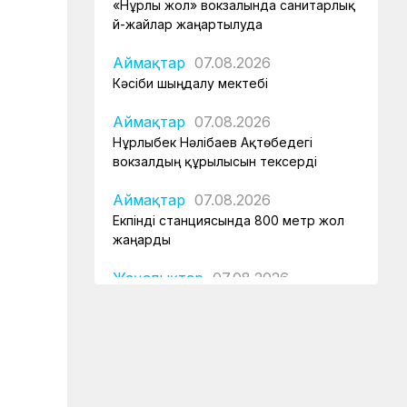
«Нұрлы жол» вокзалында санитарлық
үй-жайлар жаңартылуда
Аймақтар
07.08.2026
Кәсіби шыңдалу мектебі
Аймақтар
07.08.2026
Нұрлыбек Нәлібаев Ақтөбедегі
вокзалдың құрылысын тексерді
Аймақтар
07.08.2026
Екпінді станциясында 800 метр жол
жаңарды
Жаңалықтар
07.08.2026
Астана – 1 вокзалы заманауи, қауіпсіз
және жайлы болады
Аймақтар
07.08.2026
Күзет қызметінің қырандары