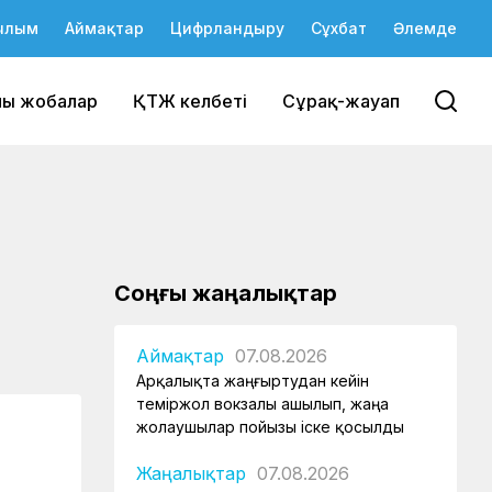
ылым
Аймақтар
Цифрландыру
Сұхбат
Әлемде
йы жобалар
ҚТЖ келбеті
Сұрақ-жауап
Соңғы жаңалықтар
Аймақтар
07.08.2026
Арқалықта жаңғыртудан кейін
теміржол вокзалы ашылып, жаңа
жолаушылар пойызы іске қосылды
Жаңалықтар
07.08.2026