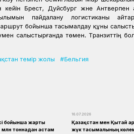
 кейін Брест, Дуйсбург және Антверпен
лымын пайдалану логистиканы айтар
а маршрут бойынша тасымалдау құны салыс
ізумен салыстырғанда төмен. Транзиттің б
ақстан темір жолы
#Бельгия
16.07.2026
сі бойынша жарты
Қазақстан мен Қытай а
 млн тоннадан астам
жүк тасымалының көлем