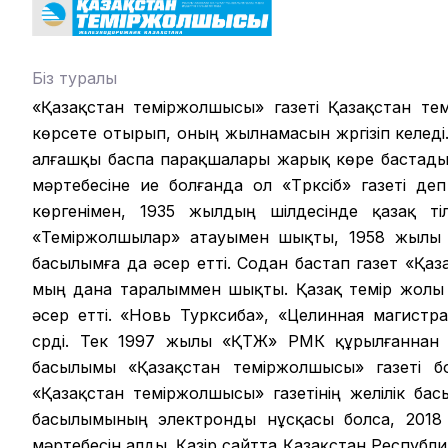
Біз туралы
«Қазақстан теміржолшысы» газеті Қазақстан те
көрсете отырып, оның жылнамасын жүргізіп келеді.
алғашқы баспа парақшалары жарық көре бастады.
мәртебесіне ие болғанда ол «Түрксіб» газеті д
көргенімен, 1935 жылдың шілдесінде қазақ ті
«Теміржолшылар» атауымен шықты, 1958 жылы б
басылымға да әсер етті. Содан бастап газет «Қа
мың дана таралыммен шықты. Қазақ темір жолы ү
әсер етті. «Новь Турксиба», «Целинная магистр
сүрді. Тек 1997 жылы «ҚТЖ» РМК құрылғаннан
басылымы «Қазақстан теміржолшысы» газеті бо
«Қазақстан теміржолшысы» газетінің желілік ба
басылымының электронды нұсқасы болса, 2018 ж
мәртебесін алды. Қазір сайтта Қазақстан Республ