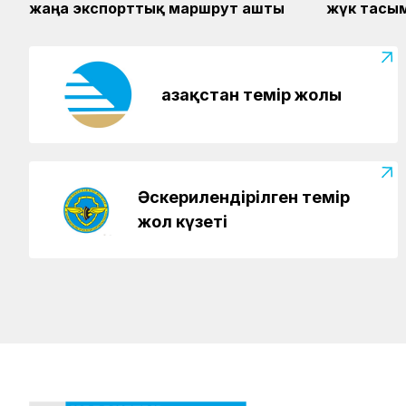
жаңа экспорттық маршрут ашты
жүк тасы
Қазақстан темір жолы
Әскерилендірілген темір
жол күзеті