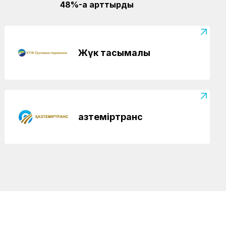
48%-ға арттырды
Жаңалықтар
04.08.2026
Құрық порты 2026 жылдың І-ші
жарты жылындағы жұмысын
қорытындылады
Жүк тасымалы
Аймақтар
04.08.2026
Боранды бекеттің бас қақпасы
Аймақтар
04.08.2026
Ғасырлық тарихы бар вокзалдар
Қазтеміртранс
жаңарды