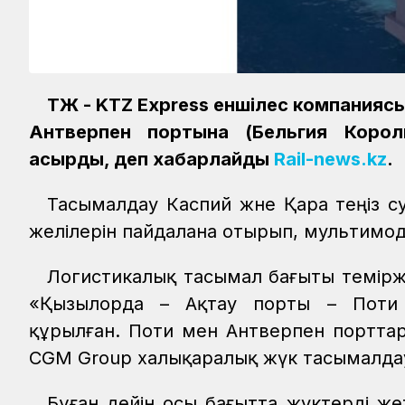
ҚТЖ - KTZ Express еншілес компания
Антверпен портына (Бельгия Король
асырды, деп хабарлайды
Rail-news.kz
.
Тасымалдау Каспий және Қара теңіз 
желілерін пайдалана отырып, мультим
Логистикалық тасымал бағыты теміржо
«Қызылорда – Ақтау порты – Поти
құрылған. Поти мен Антверпен портта
CGM Group халықаралық жүк тасымалда
Бұған дейін осы бағытта жүктерді же