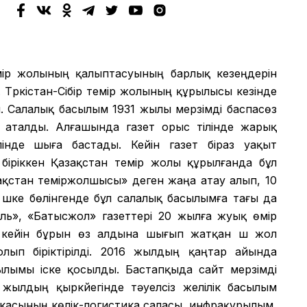
мір жолының қалыптасуының барлық кезеңдерін
 Түркістан-Сібір темір жолының құрылысы кезінде
 Салалық басылым 1931 жылы мерзімді баспасөз
еп аталды. Алғашында газет орыс тілінде жарық
лінде шыға бастады. Кейін газет біраз уақыт
іріккен Қазақстан темір жолы құрылғанда бұл
зақстан теміржолшысы» деген жаңа атау алып, 10
шке бөлінгенде бұл салалық басылымға тағы да
аль», «Батысжол» газеттері 20 жылға жуық өмір
 кейін бұрын өз алдына шығып жатқан үш жол
лып біріктірілді. 2016 жылдың қаңтар айында
сылымы іске қосылды. Бастапқыда сайт мерзімді
ылдың қыркүйегінде тәуелсіз желілік басылым
икасының көлік-логистика саласы, инфрақұрылым,