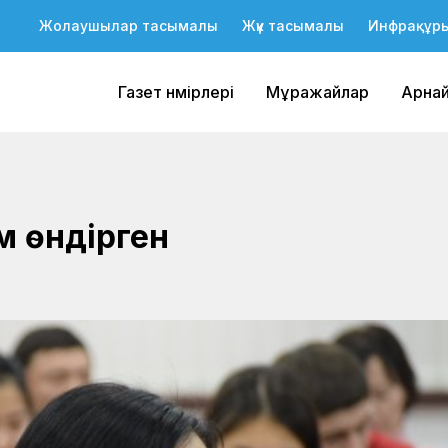
Жолаушылар тасымалы
Жүк тасымалы
Инфрақұр
Газет нөмірлері
Мұражайлар
Арна
м өндірген