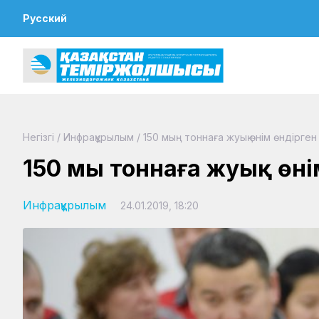
Русский
Негізгі
/
Инфрақұрылым
/
150 мың тоннаға жуық өнім өндірген
150 мың тоннаға жуық өні
Инфрақұрылым
24.01.2019, 18:20