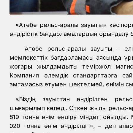
«Ақтөбе рельс-арқалық зауыты» кәсіп
өндірістік бағдарламалардың орындалу 
Ақтөбе рельс-арқалық зауыты – елі
мемлекеттік бағдарламасы аясында құрыл
жоғары жылдамдықты теміржол магис
Компания әлемдік стандарттарға сай
қамтамасыз етумен шектелмей, өнімін сы
«Біздің зауыттан өндірілген рель
шығарылып келеді. Өткен жылы рельс-арқ
819 тонна өнім өндіру міндеті қойылды.
020 тонна өнім өндірілді », – деп ақп