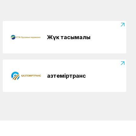
Спорт
08.08.2026
«Самұрық-Қазына» АҚ XI
Спартакиадасында ҚТЖ алғашқы
алтын медалді еншіледі
Аймақтар
07.08.2026
Жүк тасымалы
Арқалықта жаңғыртудан кейін теміржол
вокзалы ашылып, жаңа жолаушылар
пойызы іске қосылды
Жаңалықтар
07.08.2026
«Нұрлы жол» вокзалында санитарлық
Қазтеміртранс
үй-жайлар жаңартылуда
Аймақтар
07.08.2026
Кәсіби шыңдалу мектебі
Аймақтар
07.08.2026
Нұрлыбек Нәлібаев Ақтөбедегі
вокзалдың құрылысын тексерді