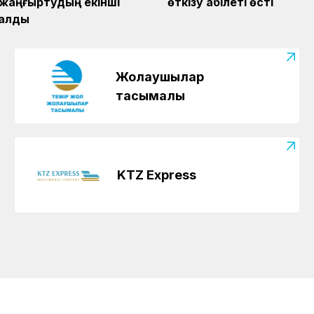
 жаңғыртудың екінші
өткізу қабілеті өсті
талды
Жолаушылар
тасымалы
KTZ Express