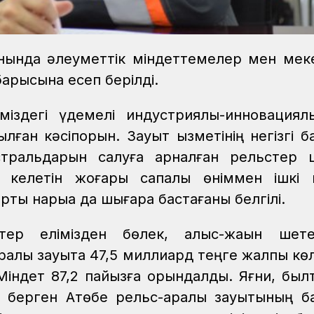
орнында әлеуметтік міндеттемелер мен мек
барысына есеп берілді.
міздегі үдемелі индустриялы-инновациял
ған кәсіпорын. Зауыт қызметінің негізгі б
тральдарын салуға арналған рельстер ш
 келетін жоғары сапалы өніммен ішкі 
ртқы нарыққа да шығара бастағаны белгілі.
стер елімізден бөлек, алыс-жақын шет
алық зауытқа 47,5 миллиард теңге жалпы көл
 Міндет 87,2 пайызға орындалды. Яғни, был
ар берген Ақтөбе рельс-арқалық зауытының 