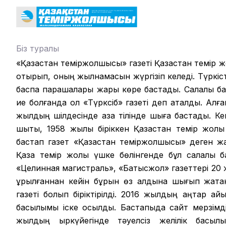
Біз туралы
«Қазақстан теміржолшысы» газеті Қазақстан темір 
отырып, оның жылнамасын жүргізіп келеді. Түркіст
баспа парақшалары жарық көре бастады. Салалық б
ие болғанда ол «Түрксіб» газеті деп аталды. Алға
жылдың шілдесінде қазақ тілінде шыға бастады. К
шықты, 1958 жылы біріккен Қазақстан темір жолы
бастап газет «Қазақстан теміржолшысы» деген ж
Қазақ темір жолы үшке бөлінгенде бұл салалық 
«Целинная магистраль», «Батысжол» газеттері 20 
құрылғаннан кейін бұрын өз алдына шығып жатқ
газеті болып біріктірілді. 2016 жылдың қаңтар ай
басылымы іске қосылды. Бастапқыда сайт мерзім
жылдың қыркүйегінде тәуелсіз желілік басыл