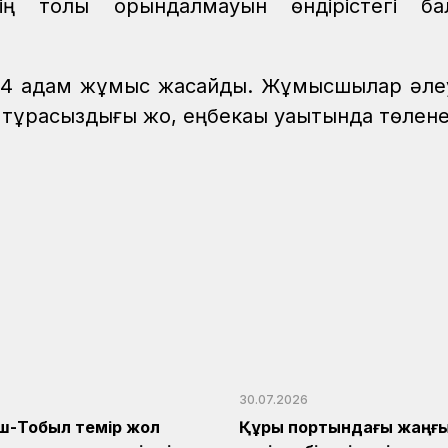
ң толық орындалмауын өндірістегі ба
а 794 адам жұмыс жасайды. Жұмысшылар әле
тұрақсыздығы жоқ, еңбекақы уақытында төлене
30.07.2026
ш-Тобыл темір жол
Құрық портындағы жаңғы