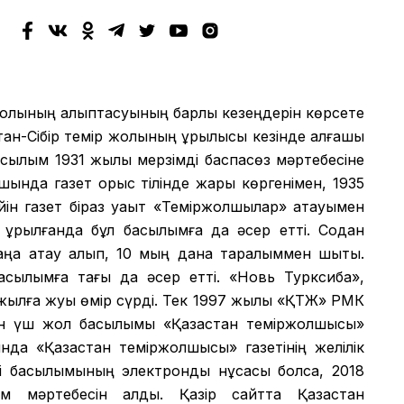
жолының қалыптасуының барлық кезеңдерін көрсете
ан-Сібір темір жолының құрылысы кезінде алғашқы
асылым 1931 жылы мерзімді баспасөз мәртебесіне
шында газет орыс тілінде жарық көргенімен, 1935
ейін газет біраз уақыт «Теміржолшылар» атауымен
 құрылғанда бұл басылымға да әсер етті. Содан
аңа атау алып, 10 мың дана таралыммен шықты.
басылымға тағы да әсер етті. «Новь Турксиба»,
жылға жуық өмір сүрді. Тек 1997 жылы «ҚТЖ» РМК
ан үш жол басылымы «Қазақстан теміржолшысы»
ында «Қазақстан теміржолшысы» газетінің желілік
ді басылымының электронды нұсқасы болса, 2018
ым мәртебесін алды. Қазір сайтта Қазақстан