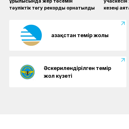
құрылысында жер төсемін
учаскесін
тәуліктік төгу рекорды орнатылды
кезеңі аяқ
Қазақстан темір жолы
Әскерилендірілген темір
жол күзеті