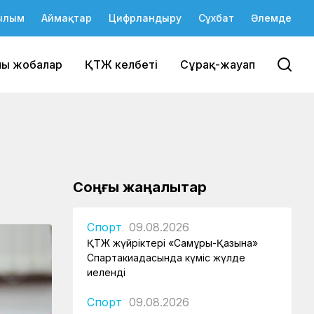
ылым
Аймақтар
Цифрландыру
Сұхбат
Әлемде
йы жобалар
ҚТЖ келбеті
Сұрақ-жауап
Соңғы жаңалықтар
Спорт
09.08.2026
ҚТЖ жүйріктері «Самұрық-Қазына»
Спартакиадасында күміс жүлде
иеленді
Спорт
09.08.2026