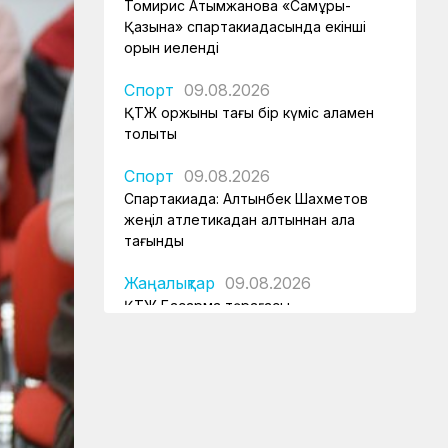
Томирис Атымжанова «Самұрық-
Қазына» спартакиадасында екінші
орын иеленді
Спорт
09.08.2026
ҚТЖ қоржыны тағы бір күміс алқамен
толықты
Спорт
09.08.2026
Спартакиада: Алтынбек Шахметов
жеңіл атлетикадан алтыннан алқа
тағынды
Жаңалықтар
09.08.2026
ҚТЖ Басқарма төрағасы
спартакиаданың ашылуына қатысып,
елорданың теміржол объектісін
аралап шықты
ҚТЖ келбеті
09.08.2026
Болат магистраліндегі дәуір