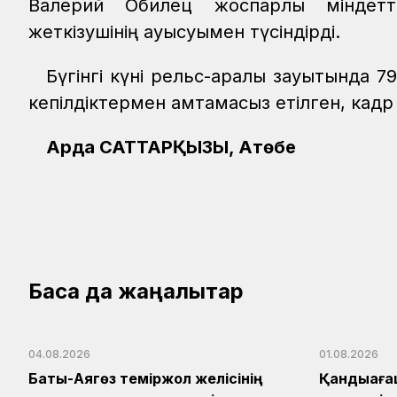
Валерий Обилец жоспарлы міндетті
жеткізушінің ауысуымен түсіндірді.
Бүгінгі күні рельс-арқалық зауытынд
кепілдіктермен қамтамасыз етілген, кадр 
Ардақ САТТАРҚЫЗЫ, Ақтөбе
Басқа да жаңалықтар
04.08.2026
01.08.2026
Бақты-Аягөз теміржол желісінің
Қандыаға