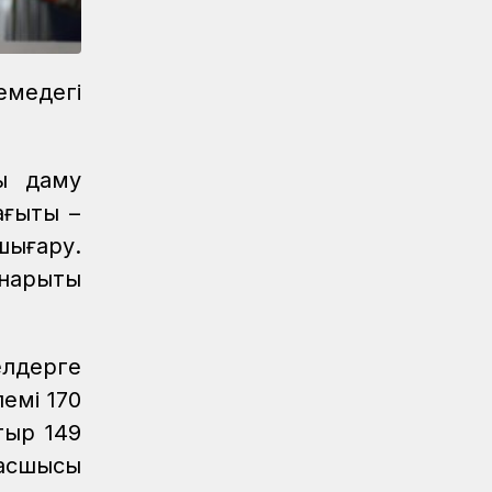
Спорт
08.08.2026
Спартакиада: Гүлжан Аманова
шахматтан қола медаль иеленді
емедегі
Спорт
08.08.2026
Алтынкөлдік теміржолшы «Самұрық-
Қазына» спартакиадасында
ық даму
шахматтан чемпион атанды
ағыты –
Спорт
08.08.2026
ығару.
ҚТЖ құрамасы арқан тартудан
нарықты
Спартакиаданың күміс жүлдегері
атанды
Спорт
08.08.2026
елдерге
«KTZ Express» өкілі Әнел Жеңісқызы XI
емі 170
Спартакиадада екінші орын иеленді
тыр 149
Спорт
08.08.2026
басшысы
Теміржолшылар қоржынында – кезекті