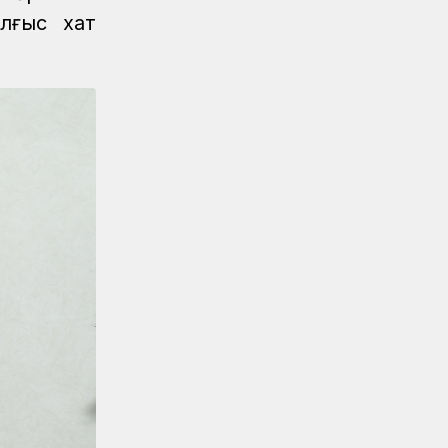
лғыс хат