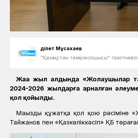
Әділет Мұсахаев
"Қазақстан теміржолшысы" газетінің тіл
Жаңа жыл алдында «Жолаушылар та
2024-2026 жылдарға арналған әлеумет
қол қойылды.
Маңызды құжатқа қол қою рәсіміне 
Тайжанов пен «Қазкөліккәсіп» ҚБ төрағ