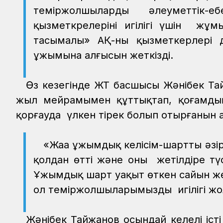
теміржолшылардың әлеуметтік-
қызметкрелерінің игілігі үшін жұ
тасымалы» АҚ-ның қызметкерлері
ұжымына алғысын жеткізді.
Өз кезегінде ЖТ басшысы Жәнібек Та
жыл мейрамымен құттықтап, қоғамдық 
қорғауда үлкен тірек болып отырғанын
«Жаңа ұжымдық келісім-шартты әзі
қолдан өтті және оны жетілдіре т
Ұжымдық шарт уақыт өткен сайын жеті
ол теміржолшыларымыздың игілігі жо
Жәнібек Тайжанов осындай келелі іст