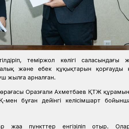
лдіріп, теміржол көлігі саласындағы 
калық және еңбек құқықтарын қорғауды к
ы үш жылға арналған.
өрағасы Оразғали Ахметбаев ҚТЖ құрамында
-мен бұған дейінгі келісімшарт бойынш
 жаңа пункттер енгізіліп отыр. Олар