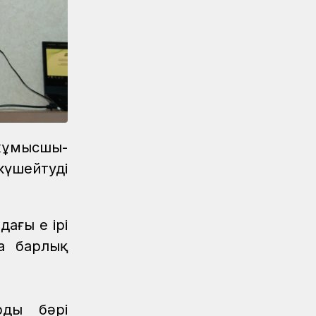
профилактикалық акциясын өткізді
Жаңалықтар
04.08.2026
Құрық порты 2026 жылдың І-ші
жарты жылындағы жұмысын
қорытындылады
Аймақтар
04.08.2026
Боранды бекеттің бас қақпасы
жұмысшы-
Аймақтар
04.08.2026
үшейтуді
Ғасырлық тарихы бар вокзалдар
жаңарды
ғы ең ірі
а барлық
дың бәрі