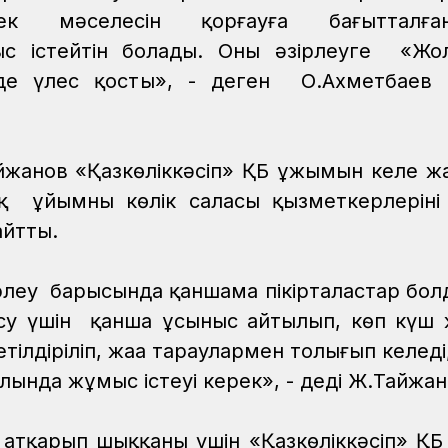
еңбек мәселесін қорғауға бағытталғ
мыс істейтін болады. Оны әзірлеуге «Ж
 де үлес қосты», - деген О.Ахметбаев 
йжанов «Қазкөліккәсіп» ҚБ ұжымын келе жа
ұйымның көлік саласы қызметкерлерінің
 айтты.
рлеу барысында қаншама пікірталастар бол
үсу үшін қанша ұсыныс айтылып, көп күш
лдіріліп, жаңа тараулармен толығып келеді
лында жұмыс істеуі керек», - деді Ж.Тайжа
і атқарып шыққаны үшін «Қазкөліккәсіп» ҚБ