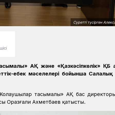
Суретті түсірген Алек
шісі
сымалы» АҚ және «Қазкәсіпкөлік» ҚБ 
тік-еңбек мәселелері бойынша Салалық 
«Жолаушылар тасымалы» АҚ бас директор
асы Оразғали Ахметбаев қатысты.