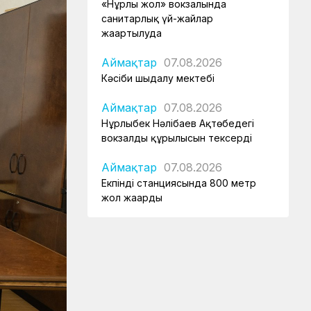
«Нұрлы жол» вокзалында
санитарлық үй-жайлар
жаңартылуда
Аймақтар
07.08.2026
Кәсіби шыңдалу мектебі
Аймақтар
07.08.2026
Нұрлыбек Нәлібаев Ақтөбедегі
вокзалдың құрылысын тексерді
Аймақтар
07.08.2026
Екпінді станциясында 800 метр
жол жаңарды
Жаңалықтар
07.08.2026
Астана – 1 вокзалы заманауи,
қауіпсіз және жайлы болады
Аймақтар
07.08.2026
Күзет қызметінің қырандары