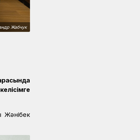
Қауіпсіздік
07.08.2026
Қауіпсіздік талаптарын сақтау –
міндет
сандр Жабчук
Аймақтар
07.08.2026
Алпыс жылдық абыройлы жол
Жаңалықтар
07.08.2026
Кәсіподақ белсенділері
марапатталды
арасында
Спорт
07.08.2026
келісімге
Дойбышылар додасы
Жаңалықтар
07.08.2026
Темір жолдағы қауіпсіздік
ы Жәнібек
бойынша ҚТЖ акциясына 150 бала
қатысты
Жаңалықтар
07.08.2026