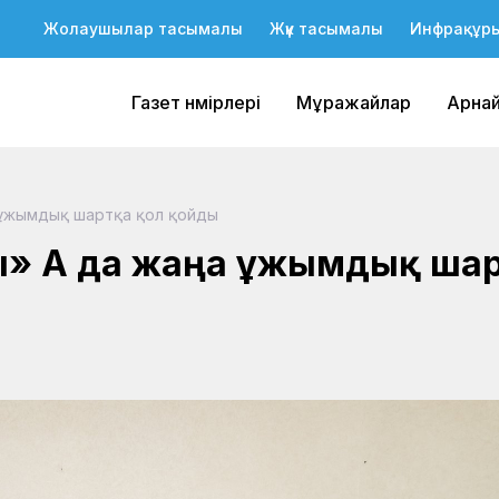
Жолаушылар тасымалы
Жүк тасымалы
Инфрақұр
Газет нөмірлері
Мұражайлар
Арна
 ұжымдық шартқа қол қойды
 АҚ да жаңа ұжымдық ша