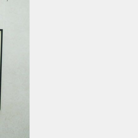
Астана-1 теміржол вокзалында
рейд өтті
Жаңалықтар
/
07.08.2026
Мұрағат
Қазақстан теміржолшысы газеті,
№62 07 тамыз 2026 жыл
Жаңалықтар
06.08.2026
ҚТЖ-да сыбайлас жемқорлыққа
қарсы іс-қимыл мәселелері
бойынша оқыту іс-шарасы өтті
Жаңалықтар
06.08.2026
Ұзақ мерзімді сервистік қызмет
көрсету ҚТЖ локомотив паркінің
сенімділігін арттырады
Жаңалықтар
05.08.2026
Теміржолшылар 53 теміржол
өткелінде «Қауіпсіз өткел»