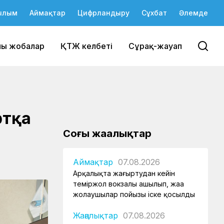
ылым
Аймақтар
Цифрландыру
Сұхбат
Әлемде
йы жобалар
ҚТЖ келбеті
Сұрақ-жауап
ртқа
Соңғы жаңалықтар
Аймақтар
07.08.2026
Арқалықта жаңғыртудан кейін
теміржол вокзалы ашылып, жаңа
жолаушылар пойызы іске қосылды
Жаңалықтар
07.08.2026