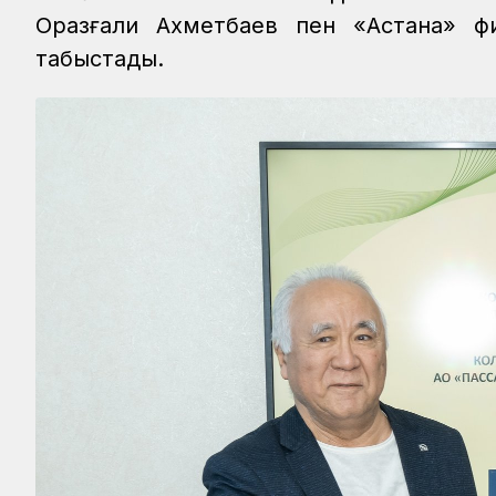
Оразғали Ахметбаев пен «Астана» фи
табыстады.