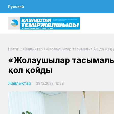
Русский
Негізгі
/
Жаңалықтар
/
«Жолаушылар тасымалы» АҚ да жаңа
«Жолаушылар тасымалы»
қол қойды
Жаңалықтар
29.12.2023, 12:28