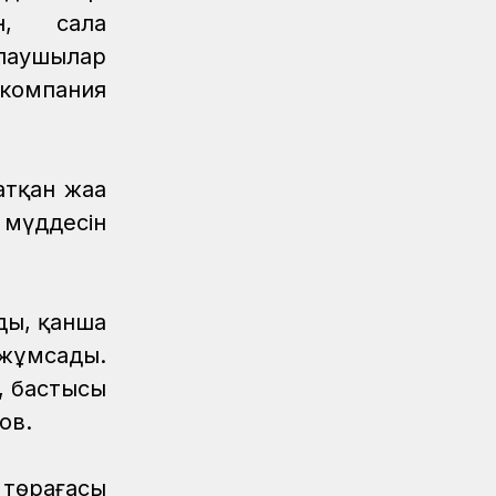
ан, сала
олаушылар
компания
тқан жаңа
 мүддесін
ды, қанша
 жұмсады.
, бастысы
нов.
 төрағасы