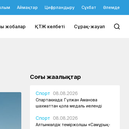
ылым
Аймақтар
Цифрландыру
Сұхбат
Әлемде
йы жобалар
ҚТЖ келбеті
Сұрақ-жауап
Соңғы жаңалықтар
Спорт
08.08.2026
Спартакиада: Гүлжан Аманова
шахматтан қола медаль иеленді
Спорт
08.08.2026
Алтынкөлдік теміржолшы «Самұрық-