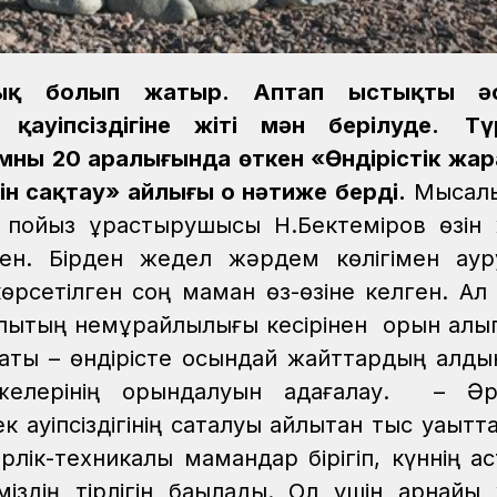
тық болып жатыр. Аптап ыстықтың әс
ауіпсіздігіне жіті мән берілуде.
Тү
ның 20 аралығында өткен «Өндірістік жар
гін сақтау» айлығы оң нәтиже берді.
Мысалы
 пойыз құрастырушысы Н.Бектеміров өзін
ен. Бірден жедел жәрдем көлігімен аур
көрсетілген соң маман өз-өзіне келген. Ал
ықтың немқұрайлылығы кесірінен орын алып
ақсаты – өндірісте осындай жайттардың алды
лерінің орындалуын қадағалау.
– Әрк
ауіпсіздігінің сақталуы айлықтан тыс уақытт
лік-техникалық мамандар бірігіп, күннің а
міздің тірлігін бақыладық. Ол үшін арнайы