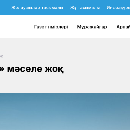
Жолаушылар тасымалы
Жүк тасымалы
Инфрақұр
Газет нөмірлері
Мұражайлар
Арна
оқ
к» мәселе жоқ