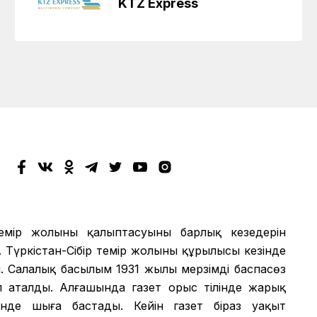
KTZ Express
мір жолының қалыптасуының барлық кезеңдерін
 Түркістан-Сібір темір жолының құрылысы кезінде
 Салалық басылым 1931 жылы мерзімді баспасөз
еп аталды. Алғашында газет орыс тілінде жарық
лінде шыға бастады. Кейін газет біраз уақыт