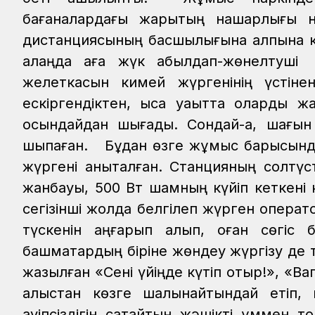
бағаналардағы жарықтың нашарлығы 
дистанциясының басшылығына қалпына ке
алаңда аға жүк қабылдап-жөнелтуші
желеткасын кимей жүргенінің үстіне
ескіргендіктен, қысқа уақытта оларды 
осындайдан шығады. Сондай-ақ, шағын
шықпаған.
Бұдан өзге жұмыс барысында
жүргені анықталған. Станцияның солтү
жанбауы, 500 Вт шамның күйіп кеткені
сегізінші жолда белгілеп жүрген операт
түскенін аңғарып қалып, оған сөгіс
башмақтардың біріне жөндеу жүргізу де т
жазылған «Сені үйіңде күтіп отыр!», «
алыстан көзге шалынайтындай етіп, к
қауіпсіздігін сақтайтын жәшікті құммен