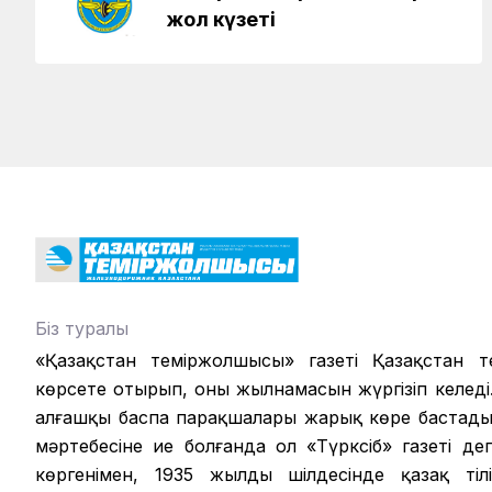
жол күзеті
Біз туралы
«Қазақстан теміржолшысы» газеті Қазақстан те
көрсете отырып, оның жылнамасын жүргізіп келеді.
алғашқы баспа парақшалары жарық көре бастады.
мәртебесіне ие болғанда ол «Түрксіб» газеті д
көргенімен, 1935 жылдың шілдесінде қазақ ті