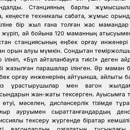
ындалды. Станцияның барлық жұмысшыл
да, кеңесте техникалық сабақта, жұмыс орын
өтіліне бір жыл ғана толған жас мамандар 
ар жүріп, ай бойына 120 маманның қатысуыме
тан станциясының еңбек қорғау инженері
нан орын алуы мүмкін. Сондықтан теміржолш
 ілініп, «Бұл қайталанбауға тиіс!» деген ай
 жазылған парақшалар ілінген. Әр маман бі
бек қорғау инженерінің айтуынша, айлықты ба
ыз құрастырушылар мен вагон жылда
осындарын жан-жақты тексерген. Ауысымға 
өтуі, мәселен, диспансерлік тізімде тұр
мыр ауруымен сырқаттанғандардың денс
иссиялық тексеру жүргенде бірқатар кемшілі
вагондардың қозғалатын тұсындағы 16