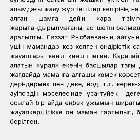
алқымдағы жаяу жүргіншілер көпірінің н
қалған шамға дейін «қара тізімге
жарықтандырылмағаны, ас ішетін бөлмедег
қаралыпты.
Ләззат Рысбаеваның айтуын
үшін мамандар кез-келген өндірістік са
жауаптары көңіл көншітпеген. Қарапай
алатын «құрал» екенін басшылар тағы 
жағдайда маманға алғашқы көмек көрсету
дәрі-дәрмек пен дәке, йод, т.т. керек-
қауіпсіздік мәселесінде ұсақ-түйек де
осылай бір айда еңбек ұжымын ширатып 
жауапкершілікке он маман тартылып, бір
берілген.