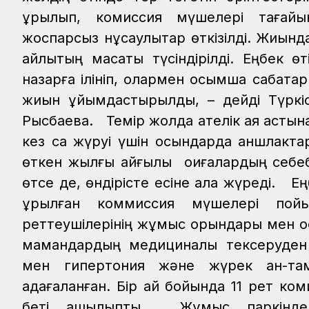
құрылып, комиссия мүшелері тағай
жоспарсыз нұсқаулықтар өткізілді. Жиын
айлықтың мақсаты түсіндірілді. Еңбек 
назарға ілініп, олармен қосымша сабақт
жиын ұйымдастырылды, – дейді Түркіс
Рысбаева.
Темір жолда қателік аяқ асты
кез сақ жүруі үшін қосындарда аншлактар
өткен жылғы қайғылы оқиғалардың себебі
өтсе де, өндірісте есіне ала жүреді.
Ең
құрылған коммиссия мүшелері пой
реттеушілерінің жұмыс орындары мен қ
мамандардың медициналық тексеруден 
мен гипертония және жүрек қан-та
қадағаланған. Бір ай бойында 11 рет ком
беті ашылыпты. Жұмыс паркіндегі 