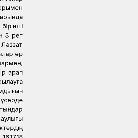
теміржол вокзалы ашылып, жаңа
арымен
жолаушылар пойызы іске қосылды
дарында
Жаңалықтар
07.08.2026
бірінші
«Нұрлы жол» вокзалында санитарлық
н 3 рет
үй-жайлар жаңартылуда
 Ләззат
Аймақтар
07.08.2026
ылар әр
Кәсіби шыңдалу мектебі
дармен,
Аймақтар
07.08.2026
р қарап
Нұрлыбек Нәлібаев Ақтөбедегі
қылауға
вокзалдың құрылысын тексерді
мдығын
Аймақтар
07.08.2026
түсерде
Екпінді станциясында 800 метр жол
атындар
жаңарды
аулығы
Жаңалықтар
07.08.2026
ктердің
Астана – 1 вокзалы заманауи, қауіпсіз
және жайлы болады
,17,18