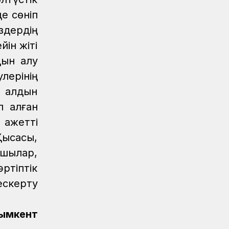
е сөніп
дердің
ін жіті
дын алу
лерінің
ң алдын
 қалған
қажетті
ысқасы,
сшылар,
ртіптік
ескерту
ымкент