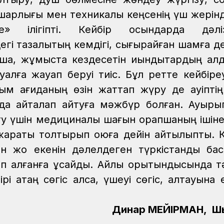
ашарлығы мен техникалық кеңсенің үш жерінд
» ілігіпті. Кейбір қосындарда дәліз
і тазалықтың кемдігі, сығырайған шамға дей
ша, жұмыста кездесетін қиындықтардың ал
уалға жауап беруі тиіс. Бұл ретте кейбіреу
ым қағиданың өзін жаттап жүру де қауіпті
да қайталап айтуға мәжбүр болған. Ауырып
 үшін медициналық шағын қорапшаның ішіне 
жарақты толтырып қоюға дейін айтылыпты. Қ
ген жоқ екенін дәлелдеген түркістандық ба
алғанға ұқсайды. Айлық қорытындысында тә
і қатаң сөгіс алса, үшеуі сөгіс, алтауына 
Динар МЕЙІРМАН, Ш