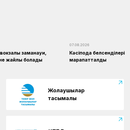
07.08.2026
1 вокзалы заманауи,
Кәсіподақ белсенділері
және жайлы болады
марапатталды
Жолаушылар
тасымалы