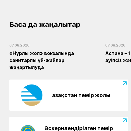
Басқа да жаңалықтар
07.08.2026
07.08.2026
«Нұрлы жол» вокзалында
Астана – 
санитарлық үй-жайлар
қауіпсіз 
жаңартылуда
Қазақстан темір жолы
Әскерилендірілген темір