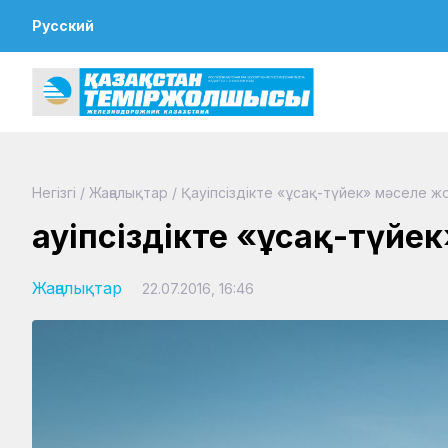
Русский
Негізгі
/
Жаңалықтар
/
Қауіпсіздікте «ұсақ-түйек» мәселе ж
Қауіпсіздікте «ұсақ-түйе
Жаңалықтар
22.07.2016, 16:46