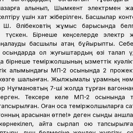
назарға алынып, Шымкент электрмен жаб
лтіру үшін хат жіберілген. Басшылар конт
 Ш. Әлібековтің жұмыс барысында белг
н түскен. Бірнеше кеңселерде электр ж
жаңалауды басшылық қатаң бұйырыпты. Себе
 қосындарда қол жуғыштардың өзі талап ү
 бірнеше теміржолшының қызметтік куәлікт
стік алқымындағы МП-2 қосынында 2 проже
 көзге шалынған. Жылжымалы құрамның нөм
ор Нұғмановтың 7-ші жолда тұрған вагоннан
 берген. Тексере келе МП-2 қосынында 
апсырылған. Оған қоса теміржолшыларға сақт
Вагонның арасынан өтпе!» деген сынды аншл
өрнекілеп, қайта сырлап қою тапсырылғ
 толтыру, душ бөлмесіне жөндеу жүргізу, со