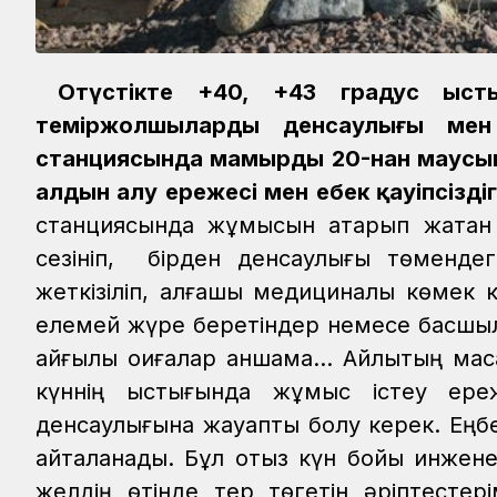
Оңтүстікте +40, +43 градус ыс
теміржолшылардың денсаулығы мен қ
станциясында мамырдың 20-нан маусым
алдын алу ережесі мен еңбек қауіпсізді
станциясында жұмысын атқарып жатқан
сезініп, бірден денсаулығы төмендег
жеткізіліп, алғашқы медициналық көмек 
елемей жүре беретіндер немесе басшыл
қайғылы оқиғалар қаншама... Айлықтың м
күннің ыстығында жұмыс істеу ереже
денсаулығына жауапты болу керек. Еңбек қ
қайталанады. Бұл отыз күн бойы инженер
желдің өтінде тер төгетін әріптестері