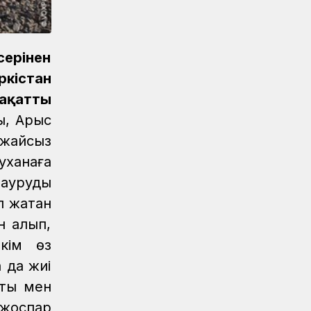
Спорт
08.08.2026
XI Спартакиадада ҚТЖ қоржынына
тағы бір алтын медаль түсті
ерінен
Спорт
08.08.2026
ркістан
«Самұрық-Қазына» XI
Спартакиадасында жүзуден ҚТЖ
ақаттың
еншісіне тағы бір алтын медаль түсті
, Арыс
Спорт
08.08.2026
 жайсыз
ҚТЖ «Самұрық-Қазына» АҚ XI
уханаға
Спартакиадасында тағы бір алтын
 ауруды
медаль жеңіп алды
 жатқан
Спорт
08.08.2026
н алып,
«Самұрық-Қазына» АҚ XI
ім өз
Спартакиадасында ҚТЖ алғашқы
алтын медалді еншіледі
а да жиі
сты мен
Аймақтар
07.08.2026
Арқалықта жаңғыртудан кейін
 жоспар