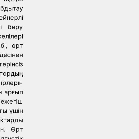
дықтау
Аймақтар
07.08.2026
ейнерлі
Күзет қызметінің қырандары
і беру
Қауіпсіздік
07.08.2026
елілері
Қауіпсіздік талаптарын сақтау –
міндет
бі, өрт
десінен
Аймақтар
07.08.2026
ерінсіз
Алпыс жылдық абыройлы жол
ктордың
Жаңалықтар
07.08.2026
ірлерін
Кәсіподақ белсенділері
 қарғып
марапатталды
тежегіш
ық үшін
актарды
ан. Өрт
лтүстік