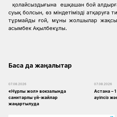
қолайсыздығына ешқашан бой алдырған
суық болсын, өз міндетімізді атқаруға 
тұрмайды ғой, мұны жолшылар жақсы т
Қасымбек Ақылбекұлы.
Басқа да жаңалықтар
07.08.2026
07.08.2026
«Нұрлы жол» вокзалында
Астана – 
санитарлық үй-жайлар
қауіпсіз 
жаңартылуда