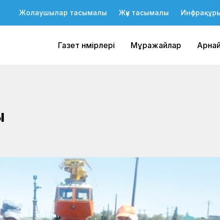
Жолаушылар тасымалы
Жүк тасымалы
Инфрақұр
Газет нөмірлері
Мұражайлар
Арна
ы