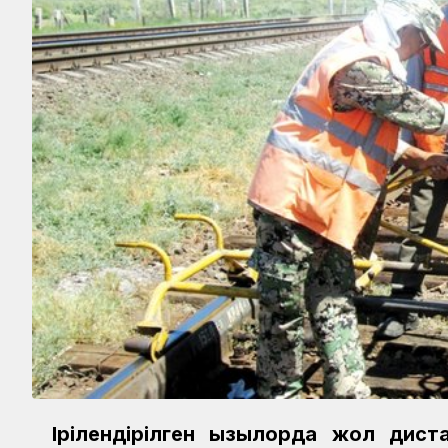
Ірілендірілген Қызылорда жол дис