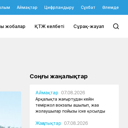
ылым
Аймақтар
Цифрландыру
Сұхбат
Әлемде
йы жобалар
ҚТЖ келбеті
Сұрақ-жауап
Соңғы жаңалықтар
Аймақтар
07.08.2026
Арқалықта жаңғыртудан кейін
теміржол вокзалы ашылып, жаңа
жолаушылар пойызы іске қосылды
Жаңалықтар
07.08.2026