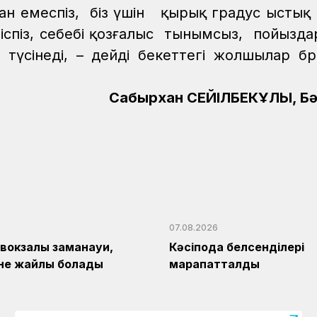
 емеспіз, біз үшін қырық градус ыстық
тиіспіз, себебі қозғалыс тынымсыз, пойызда
үсінеді, – дейді бекеттегі жолшылар бр
Сабырхан СЕЙІЛБЕКҰЛЫ, Бә
07.08.2026
1 вокзалы заманауи,
Кәсіподақ белсенділері
және жайлы болады
марапатталды