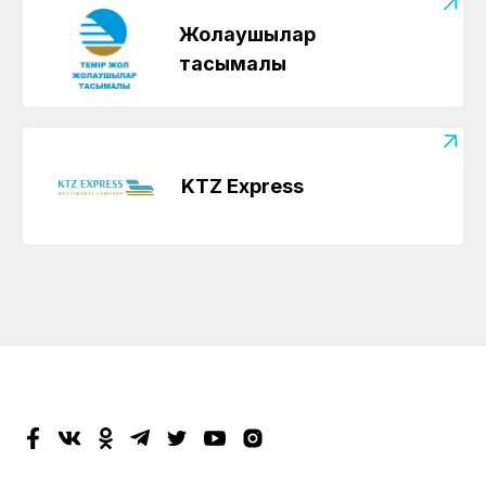
Жолаушылар
тасымалы
KTZ Express