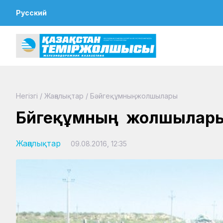
Русский
Негізгі
/
Жаңалықтар
/
Бәйгеқұмның жолшылары
Бәйгеқұмның жолшылар
Жаңалықтар
09.08.2016, 12:35