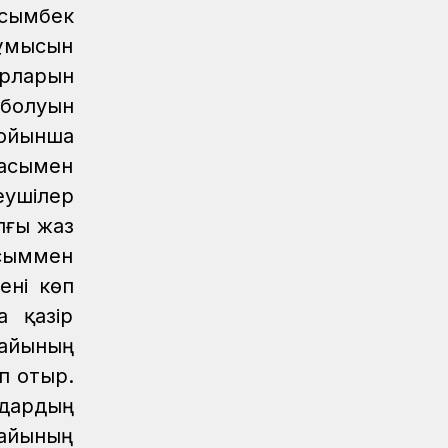
Қауіпсіздік
07.08.2026
асымбек
Қауіпсіздік талаптарын сақтау –
ұмысын
міндет
арларын
Аймақтар
07.08.2026
 болуын
Алпыс жылдық абыройлы жол
бойынша
Жаңалықтар
07.08.2026
насымен
Кәсіподақ белсенділері
ушілер
марапатталды
лғы жаз
Спорт
07.08.2026
ысыммен
Дойбышылар додасы
ені көп
Жаңалықтар
07.08.2026
а қазір
Темір жолдағы қауіпсіздік бойынша
айының
ҚТЖ акциясына 150 бала қатысты
п отыр.
Жаңалықтар
07.08.2026
дардың
Астана-1 теміржол вокзалында рейд
райының
өтті