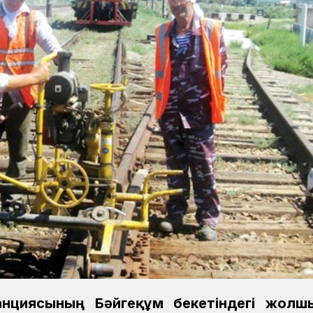
танциясының Бәйгеқұм бекетіндегі жол