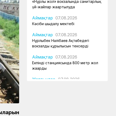
«Нұрлы жол» вокзалында санитарлық
үй-жайлар жаңартылуда
Аймақтар
07.08.2026
Кәсіби шыңдалу мектебі
Аймақтар
07.08.2026
Нұрлыбек Нәлібаев Ақтөбедегі
вокзалдың құрылысын тексерді
Аймақтар
07.08.2026
Екпінді станциясында 800 метр жол
жаңарды
Жаңалықтар
07.08.2026
Астана – 1 вокзалы заманауи, қауіпсіз
және жайлы болады
Аймақтар
07.08.2026
Күзет қызметінің қырандары
шыларын