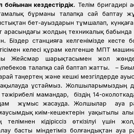
 бойынан кездестірдік.
Телім бригадирі Қ
тамалық бұрманы талапқа сай баптау ж
ыстықтан бет-ауыздарын тұмшалап, күнқағ
екет арасындағы жолдың техникалық бабында
ен. Біздер станцияға келгенімізде кесте 
өтісімен келесі құрам келгенше МПТ маши
аны Жейсмар шарықтасымен жол жөнде
лебеков талапқа сай баптап жатты.
– Биы
арай таңертең және кешкі мезгілдерде ау
бақылауда ұстаймыз. Жолшыларымыздың д
тәжірибелі мамандар, біздің 14-околоткад
0 адам жұмыс жасауда. Жолшылар ауа р
 маусымдық киім-кешектерін уақытылы алы
елімнен кідіріссіз өткізілуі үшін жол
алау басты міндетіміз болғандықтан ауа 