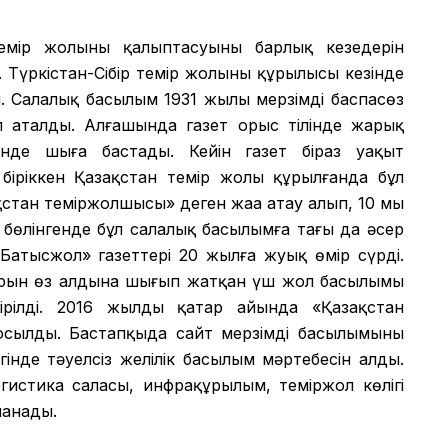
мір жолының қалыптасуының барлық кезеңдерін
 Түркістан-Сібір темір жолының құрылысы кезінде
 Салалық басылым 1931 жылы мерзімді баспасөз
еп аталды. Алғашында газет орыс тілінде жарық
лінде шыға бастады. Кейін газет біраз уақыт
іріккен Қазақстан темір жолы құрылғанда бұл
қстан теміржолшысы» деген жаңа атау алып, 10 мың
бөлінгенде бұл салалық басылымға тағы да әсер
«Батысжол» газеттері 20 жылға жуық өмір сүрді.
ұрын өз алдына шығып жатқан үш жол басылымы
ірілді. 2016 жылдың қаңтар айында «Қазақстан
қосылды. Бастапқыда сайт мерзімді басылымының
інде тәуелсіз желілік басылым мәртебесін алды.
огистика саласы, инфрақұрылым, теміржол көлігі
ланады.