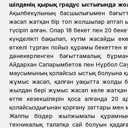
шілденің қырық градус ыстығында жол
Ақылбекұлының басшылығымен бағыт
жасап жатқан бір топ жолшылар аптап 
түсіріп алған. Олар 18 бекет пен 20 б
күнделікті бақылап, күтім жасайды ек
өткелі тұрған пойыз құрамы бекеттен 
дәнекерленген бағыттамалық бұрм
Айдархан Сапарымбетов пен Нұрбол Сәу
маусымының қолайсыз ыстық болуына қ
жұмыс жасап, қалған уақытта жолды 
жылдан бері жұмыс жасап келе жатқан 
өтпе кезекшілерін қоса алғанда 2
қолайсыздығынан қорғану заттары мен
Жалпы біздер жылжымалы құрамның т
техникалық талапқа сай болуын қадағ