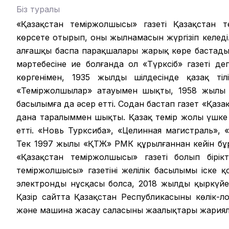
Біз туралы
«Қазақстан теміржолшысы» газеті Қазақстан те
көрсете отырып, оның жылнамасын жүргізіп келеді.
алғашқы баспа парақшалары жарық көре бастады.
мәртебесіне ие болғанда ол «Түрксіб» газеті д
көргенімен, 1935 жылдың шілдесінде қазақ ті
«Теміржолшылар» атауымен шықты, 1958 жылы б
басылымға да әсер етті. Содан бастап газет «Қаза
дана таралыммен шықты. Қазақ темір жолы үшке 
етті. «Новь Турксиба», «Целинная магистраль», 
Тек 1997 жылы «ҚТЖ» РМК құрылғаннан кейін б
«Қазақстан теміржолшысы» газеті болып бірікт
теміржолшысы» газетінің желілік басылымы іске 
электронды нұсқасы болса, 2018 жылдың қыркүйег
Қазір сайтта Қазақстан Республикасының көлік-л
және машина жасау саласының жаңалықтары жария