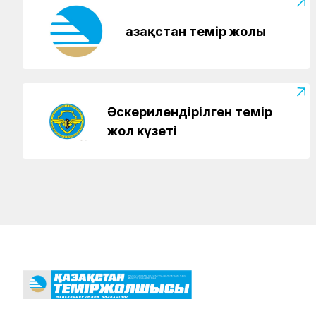
Қазақстан темір жолы
Әскерилендірілген темір
жол күзеті