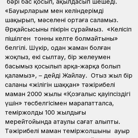
бәрі бас қосып, ақылдасып шешеді.
«Бауырларым мен келіндерімді
шақырып, мәселені ортаға саламыз.
Әрқайсысының пікірін сұраймыз. «Келісіп
пішілген тонның келте болмайтыны»
белгілі. Шүкір, одан жаман болған
жоқпыз, екі сылтау, бір желеумен
басымыз қосылып арқа-жарқа болып
қаламыз», – дейді Жайлау.
Отыз жыл бір
саланың «жілігін шаққан» тәжірибелі
маман 2000 жылы «Қозғалыс қауіпсіздігі
үшін» төсбелгісімен марапатталса,
теміржолдың 100 жылдығы
мерейтойында атаулы сағат алыпты.
Тәжірибелі маман теміржолшының ауыр