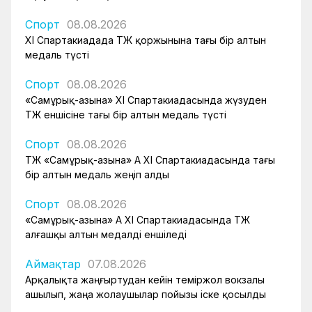
Спорт
08.08.2026
XI Спартакиадада ҚТЖ қоржынына тағы бір алтын
медаль түсті
Спорт
08.08.2026
«Самұрық-Қазына» XI Спартакиадасында жүзуден
ҚТЖ еншісіне тағы бір алтын медаль түсті
Спорт
08.08.2026
ҚТЖ «Самұрық-Қазына» АҚ XI Спартакиадасында тағы
бір алтын медаль жеңіп алды
Спорт
08.08.2026
«Самұрық-Қазына» АҚ XI Спартакиадасында ҚТЖ
алғашқы алтын медалді еншіледі
Аймақтар
07.08.2026
Арқалықта жаңғыртудан кейін теміржол вокзалы
ашылып, жаңа жолаушылар пойызы іске қосылды