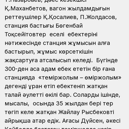
Қ.Маханбетов, вагон жылдамдығын
реттеушілер Қ.Қосалиев, П.Жолдасов,
станция бастығы Бөгенбай
Тоқсейітовтер еселі еңбектерінің
нәтижесінде станция жұмысын алға
бастырып, жұмыс көрсеткішін
жақсартуға атсалысып келеді. Бүгінде
300-ден аса адам еңбек ететін бір ғана
станцияда «теміржолым – өміржолым»
дегенді ұран етіп еңбектеніп жатқан
талай әулеттің өкілі бар.
Солардың ішінде,
мысалы, осында 35 жылдан бері тер
төгіп келе жатқан Жайлау Рысбековті
айрықша атар едік. Ағасы Дүйсен, әкесі