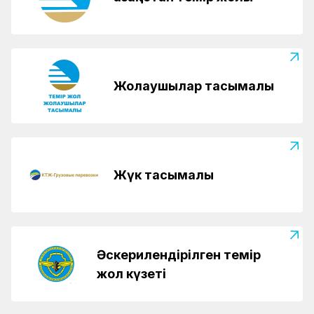
Жолаушылар тасымалы
Жүк тасымалы
Әскерилендірілген темір
жол күзеті