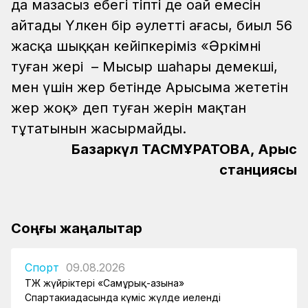
да мазасыз еңбегі тіпті де оңай емесін
айтады
Үлкен бір әулеттің ағасы, биыл 56
жасқа шыққан кейіпкеріміз «Әркімнің
туған жері – Мысыр шаһары демекші,
мен үшін жер бетінде Арысыма жететін
жер жоқ» деп туған жерін мақтан
тұтатынын жасырмайды.
Базаркүл ТАСМҰРАТОВА, Арыс
станциясы
Соңғы жаңалықтар
Спорт
09.08.2026
ҚТЖ жүйріктері «Самұрық-Қазына»
Спартакиадасында күміс жүлде иеленді