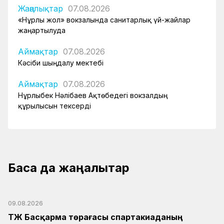
Жаңалықтар
07.08.2026
«Нұрлы жол» вокзалында санитарлық үй-жайлар
жаңартылуда
Аймақтар
07.08.2026
Кәсіби шыңдалу мектебі
Аймақтар
07.08.2026
Нұрлыбек Нәлібаев Ақтөбедегі вокзалдың
құрылысын тексерді
Басқа да жаңалықтар
09.08.2026
ҚТЖ Басқарма төрағасы спартакиаданың