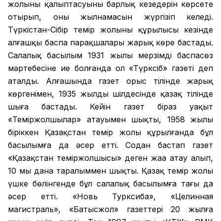
жолының қалыптасуының барлық кезеңдерін көрсете
отырып, оның жылнамасын жүргізіп келеді.
Түркістан-Сібір темір жолының құрылысы кезінде
алғашқы баспа парақшалары жарық көре бастады.
Салалық басылым 1931 жылы мерзімді баспасөз
мәртебесіне ие болғанда ол «Түрксіб» газеті деп
аталды. Алғашында газет орыс тілінде жарық
көргенімен, 1935 жылдың шілдесінде қазақ тілінде
шыға бастады. Кейін газет біраз уақыт
«Теміржолшылар» атауымен шықты, 1958 жылы
біріккен Қазақстан темір жолы құрылғанда бұл
басылымға да әсер етті. Содан бастап газет
«Қазақстан теміржолшысы» деген жаңа атау алып,
10 мың дана таралыммен шықты. Қазақ темір жолы
үшке бөлінгенде бұл салалық басылымға тағы да
әсер етті. «Новь Турксиба», «Целинная
магистраль», «Батысжол» газеттері 20 жылға