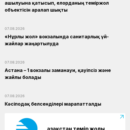
ашылуына қатысып, елорданың теміржол
объектісін аралап шықты
07.08.2026
«Нұрлы жол» вокзалында санитарлық үй-
жайлар жаңартылуда
07.08.2026
Астана – 1 вокзалы заманауи, қауіпсіз және
жайлы болады
07.08.2026
Кәсіподақ белсенділері марапатталды
Қазақстан темір жолы