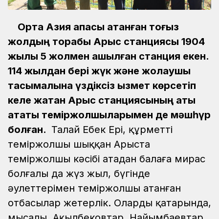
Орта Азия қақпасы атанған тоғыз
жолдың торабы Арыс станциясы 1904
жылы 5 жолмен ашылған станция екен.
114 жылдан бері жүк және жолаушы
тасымалына үздіксіз қызмет көрсетіп
келе жатқан Арыс станциясының аты
атақты теміржолшыларымен де мәшһүр
болған.
Талай Еңбек Ері, құрметті
теміржолшы шыққан Арыста
теміржолшы кәсібі атадан балаға мирас
болғалы да жүз жыл, бүгінде
әулеттерімен теміржолшы атанған
отбасылар жетерлік. Олардың қатарында,
мысалы, Ақылбековтар, Найымбаевтар,