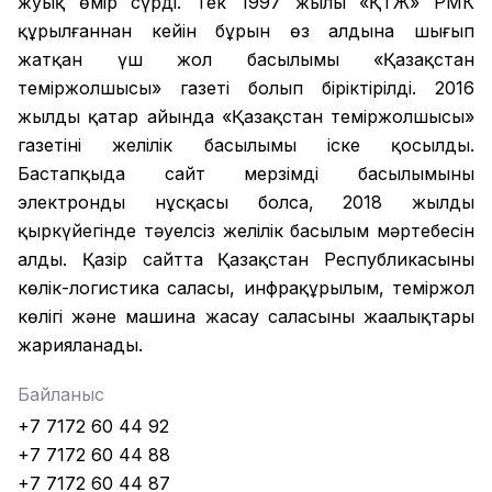
жуық өмір сүрді. Тек 1997 жылы «ҚТЖ» РМК
құрылғаннан кейін бұрын өз алдына шығып
жатқан үш жол басылымы «Қазақстан
теміржолшысы» газеті болып біріктірілді. 2016
жылдың қаңтар айында «Қазақстан теміржолшысы»
газетінің желілік басылымы іске қосылды.
Бастапқыда сайт мерзімді басылымының
электронды нұсқасы болса, 2018 жылдың
қыркүйегінде тәуелсіз желілік басылым мәртебесін
алды. Қазір сайтта Қазақстан Республикасының
көлік-логистика саласы, инфрақұрылым, теміржол
көлігі және машина жасау саласының жаңалықтары
жарияланады.
Байланыс
+7 7172 60 44 92
+7 7172 60 44 88
+7 7172 60 44 87