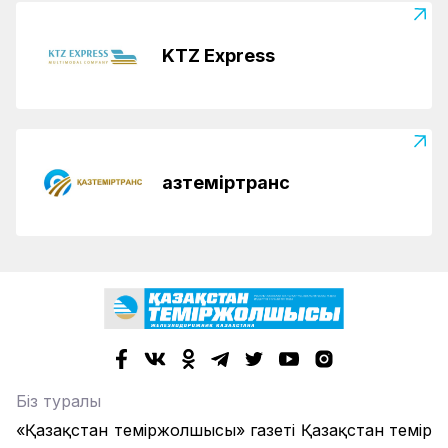
KTZ Express
Қазтеміртранс
Біз туралы
«Қазақстан теміржолшысы» газеті Қазақстан темір