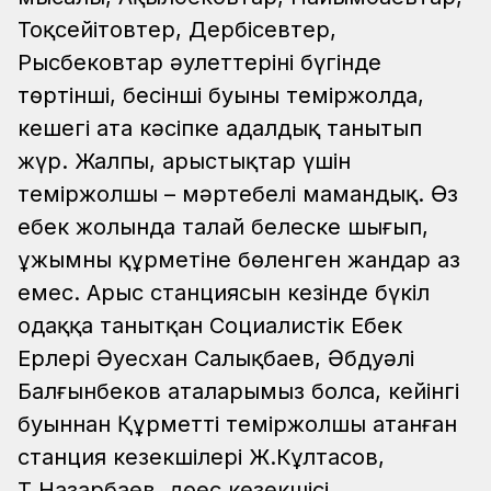
Тоқсейітовтер, Дербісевтер,
Рысбековтар әулеттерінің бүгінде
төртінші, бесінші буыны теміржолда,
кешегі ата кәсіпке адалдық танытып
жүр.
Жалпы, арыстықтар үшін
теміржолшы – мәртебелі мамандық. Өз
еңбек жолында талай белеске шығып,
ұжымның құрметіне бөленген жандар аз
емес. Арыс станциясын кезінде бүкіл
одаққа танытқан Социалистік Еңбек
Ерлері Әуесхан Салықбаев, Әбдуәлі
Балғынбеков аталарымыз болса, кейінгі
буыннан Құрметті теміржолшы атанған
станция кезекшілері Ж.Кұлтасов,
Т.Назарбаев, дөңес кезекшісі