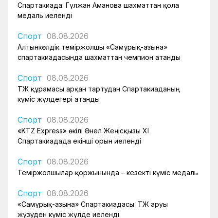
Спартакиада: Гүлжан Аманова шахматтан қола
медаль иеленді
Спорт
08.08.2026
Алтынкөлдік теміржолшы «Самұрық-Қазына»
спартакиадасында шахматтан чемпион атанды
Спорт
08.08.2026
ҚТЖ құрамасы арқан тартудан Спартакиаданың
күміс жүлдегері атанды
Спорт
08.08.2026
«KTZ Express» өкілі Әнел Жеңісқызы XI
Спартакиадада екінші орын иеленді
Спорт
08.08.2026
Теміржолшылар қоржынында – кезекті күміс медаль
Спорт
08.08.2026
«Самұрық-Қазына» Спартакиадасы: ҚТЖ аруы
жүзуден күміс жүлде иеленді