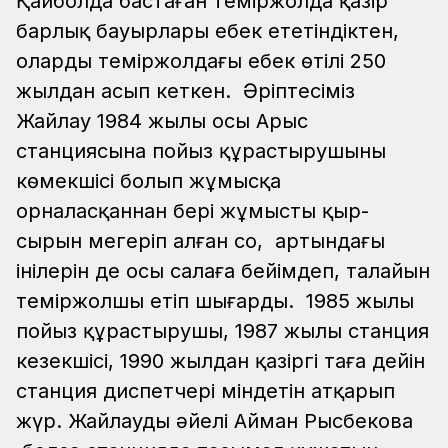
Қайболда бастаған теміржолда қазір
барлық бауырлары еңбек ететіндіктен,
олардың теміржолдағы еңбек өтілі 250
жылдан асып кеткен. Әріптесіміз
Жайлау 1984 жылы осы Арыс
станциясына пойыз құрастырушының
көмекшісі болып жұмысқа
орналасқаннан бері жұмыстың қыр-
сырын меңгеріп алған соң, артындағы
інілерін де осы салаға бейімдеп, талайын
теміржолшы етіп шығарды. 1985 жылы
пойыз құрастырушы, 1987 жылы станция
кезекшісі, 1990 жылдан қазіргі таңға дейін
станция диспетчері міндетін атқарып
жүр. Жайлаудың әйелі Айман Рысбекова