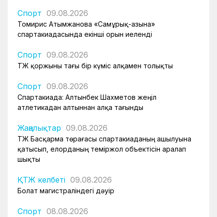
Спорт
09.08.2026
Томирис Атымжанова «Самұрық-Қазына»
спартакиадасында екінші орын иеленді
Спорт
09.08.2026
ҚТЖ қоржыны тағы бір күміс алқамен толықты
Спорт
09.08.2026
Спартакиада: Алтынбек Шахметов жеңіл
атлетикадан алтыннан алқа тағынды
Жаңалықтар
09.08.2026
ҚТЖ Басқарма төрағасы спартакиаданың ашылуына
қатысып, елорданың теміржол объектісін аралап
шықты
ҚТЖ келбеті
09.08.2026
Болат магистраліндегі дәуір
Спорт
08.08.2026