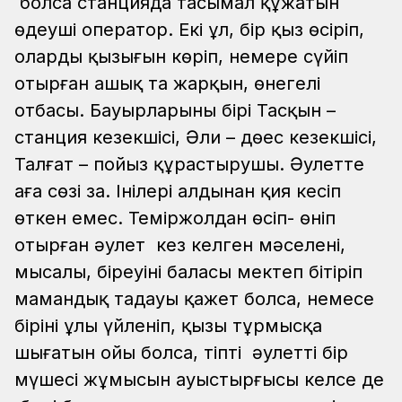
болса станцияда тасымал құжатын
өңдеуші оператор. Екі ұл, бір қыз өсіріп,
олардың қызығын көріп, немере сүйіп
отырған ашық та жарқын, өнегелі
отбасы. Бауырларының бірі Тасқын –
станция кезекшісі, Әли – дөңес кезекшісі,
Талғат – пойыз құрастырушы.
Әулетте
аға сөзі заң. Інілері алдынан қия кесіп
өткен емес. Теміржолдан өсіп- өніп
отырған әулет кез келген мәселені,
мысалы, біреуінің баласы мектеп бітіріп
мамандық таңдауы қажет болса, немесе
бірінің ұлы үйленіп, қызы тұрмысқа
шығатын ойы болса, тіпті әулеттің бір
мүшесі жұмысын ауыстырғысы келсе де