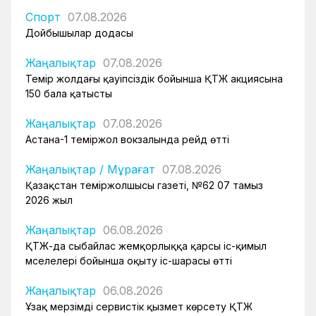
Спорт
07.08.2026
Дойбышылар додасы
Жаңалықтар
07.08.2026
Темір жолдағы қауіпсіздік бойынша ҚТЖ акциясына
150 бала қатысты
Жаңалықтар
07.08.2026
Астана-1 теміржол вокзалында рейд өтті
Жаңалықтар
/
Мұрағат
07.08.2026
Қазақстан теміржолшысы газеті, №62 07 тамыз
2026 жыл
Жаңалықтар
06.08.2026
ҚТЖ-да сыбайлас жемқорлыққа қарсы іс-қимыл
мәселелері бойынша оқыту іс-шарасы өтті
Жаңалықтар
06.08.2026
Ұзақ мерзімді сервистік қызмет көрсету ҚТЖ