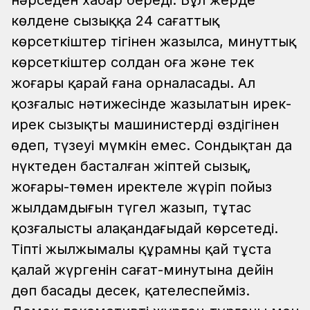
нәрседен хабар береді. Бұл жерде
көлденең сызыққа 24 сағаттық
көрсеткіштер тігінен жазылса, минуттық
көрсеткіштер солдан оңға және тек
жоғары қарай ғана орналасады. Ал
қозғалыс нәтижесінде жазылатын ирек-
ирек сызықты машинистердің өздігінен
өңдеп, түзеуі мүмкін емес. Сондықтан да
нүктеден басталған жіптей сызық,
жоғары-төмен иректеле жүріп пойыз
жылдамдығын түгел жазып, тұтас
қозғалысты алақандағыдай көрсетеді.
Тіпті жылжымалы құрамның қай тұста
қалай жүргенін сағат-минутына дейін
дөп басады десек, қателеспейміз.