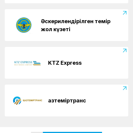
Әскерилендірілген темір
жол күзеті
KTZ Express
Қазтеміртранс