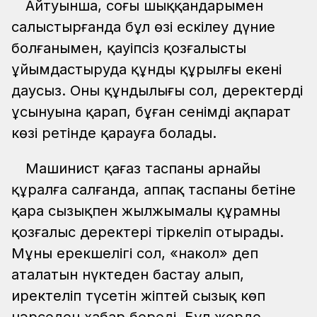
Айтуынша, соңғы шыққандарымен
салыстырғанда бұл өзі ескілеу дүние
болғанымен, қауіпсіз қозғалысты
ұйымдастыруда құнды құрылғы екені
даусыз. Оның құндылығы сол, деректерді
ұсынуына қарап, бұған сенімді ақпарат
көзі ретінде қарауға болады.
Машинист қағаз таспаны арнайы
құралға салғанда, аппақ таспаның бетіне
қара сызықпен жылжымалы құрамның
қозғалыс деректері тіркеліп отырады.
Мұның ерекшелігі сол, «накол» деп
аталатын нүктеден бастау алып,
иректеліп түсетін жіптей сызық көп