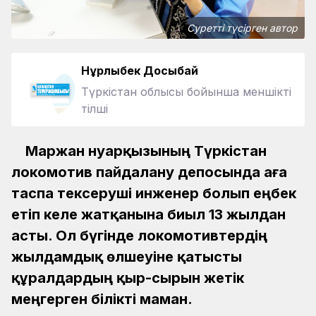
Суретті түсірген автор
Нұрлыбек Досыбай
Түркістан облысы бойынша меншікті
тілші
Маржан Әнуарқызының Түркістан
локомотив пайдалану депосында аға
таспа тексеруші инженер болып еңбек
етіп келе жатқанына биыл 13 жылдан
асты. Ол бүгінде локомотивтердің
жылдамдық өлшеуіне қатысты
құралдардың қыр-сырын жетік
меңгерген білікті маман.