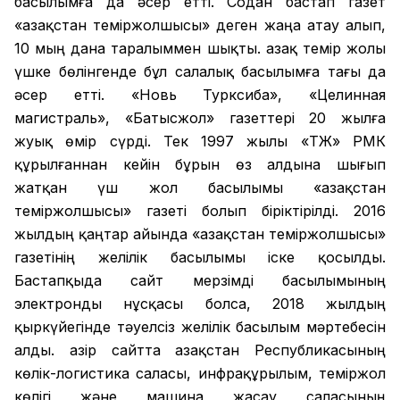
басылымға да әсер етті. Содан бастап газет
«Қазақстан теміржолшысы» деген жаңа атау алып,
10 мың дана таралыммен шықты. Қазақ темір жолы
үшке бөлінгенде бұл салалық басылымға тағы да
әсер етті. «Новь Турксиба», «Целинная
магистраль», «Батысжол» газеттері 20 жылға
жуық өмір сүрді. Тек 1997 жылы «ҚТЖ» РМК
құрылғаннан кейін бұрын өз алдына шығып
жатқан үш жол басылымы «Қазақстан
теміржолшысы» газеті болып біріктірілді. 2016
жылдың қаңтар айында «Қазақстан теміржолшысы»
газетінің желілік басылымы іске қосылды.
Бастапқыда сайт мерзімді басылымының
электронды нұсқасы болса, 2018 жылдың
қыркүйегінде тәуелсіз желілік басылым мәртебесін
алды. Қазір сайтта Қазақстан Республикасының
көлік-логистика саласы, инфрақұрылым, теміржол
көлігі және машина жасау саласының