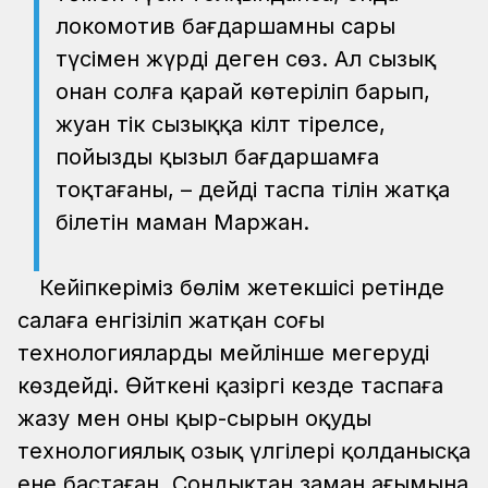
локомотив бағдаршамның сары
түсімен жүрді деген сөз. Ал сызық
оңнан солға қарай көтеріліп барып,
жуан тік сызыққа кілт тірелсе,
пойыздың қызыл бағдаршамға
тоқтағаны, – дейді таспа тілін жатқа
білетін маман Маржан.
Кейіпкеріміз бөлім жетекшісі ретінде
салаға енгізіліп жатқан соңғы
технологияларды мейлінше меңгеруді
көздейді. Өйткені қазіргі кезде таспаға
жазу мен оның қыр-сырын оқудың
технологиялық озық үлгілері қолданысқа
ене бастаған. Сондықтан заман ағымына