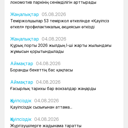
локомотив паркінің сенімділігін арттырады
Жаңалықтар
05.08.2026
Теміржолшылар 53 теміржол өткелінде «Қауіпсіз
өткел» профилактикалық акциясын өткізді
Жаңалықтар
04.08.2026
Құрық порты 2026 жылдың І-ші жарты жылындағы
жұмысын қорытындылады
Аймақтар
04.08.2026
Боранды бекеттің бас қақпасы
Аймақтар
04.08.2026
Ғасырлық тарихы бар вокзалдар жаңарды
Қауіпсіздік
04.08.2026
Қауіпсіздік сызығынан аттама...
Қауіпсіздік
04.08.2026
Жүргізушілерге жадынама таратты