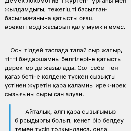
Демек локомотивтің жүрген-тұрғаны мен
жылдамдығы, тежегіштің басылған-
басылмағанына қатысты оғаш
әрекеттерді жасырып қалу мүмкін емес.
Осы тілдей таспада талай сыр жатыр,
тіпті бағдаршамның белгілеріне қатысты
деректер де жазылады. Сол себептен
қағаз бетіне көлденең түскен сызықтың
үстінен жүретін қара қаламның ирек-ирек
сызығының сыры сан алуан.
– Айталық, әлгі қара сызығымыз
бірсыдырғы болып, кенет бір белдеу
төмен түсіп толқынданса, онда