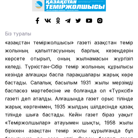
Біз туралы
«Қазақстан теміржолшысы» газеті Қазақстан темір
жолының қалыптасуының барлық кезеңдерін
көрсете отырып, оның жылнамасын жүргізіп
келеді. Түркістан-Сібір темір жолының құрылысы
кезінде алғашқы баспа парақшалары жарық көре
бастады. Салалық басылым 1931 жылы мерзімді
баспасөз мәртебесіне ие болғанда ол «Түрксіб»
газеті деп аталды. Алғашында газет орыс тілінде
жарық көргенімен, 1935 жылдың шілдесінде қазақ
тілінде шыға бастады. Кейін газет біраз уақыт
«Теміржолшылар» атауымен шықты, 1958 жылы
біріккен Қазақстан темір жолы құрылғанда бұл