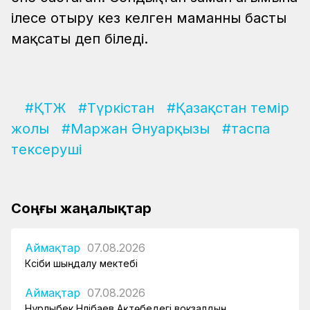
ілесе отыру кез келген маманның басты
мақсаты деп біледі.
#ҚТЖ
#Түркістан
#Қазақстан темір
жолы
#Маржан Әнуарқызы
#таспа
тексеруші
Соңғы жаңалықтар
Аймақтар
07.08.2026
Кәсіби шыңдалу мектебі
Аймақтар
07.08.2026
Нұрлыбек Нәлібаев Ақтөбедегі вокзалдың