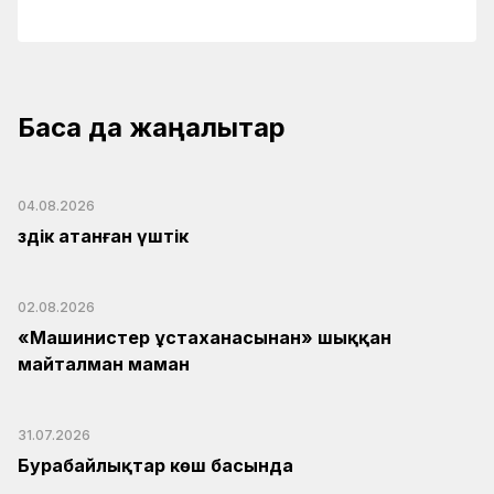
Басқа да жаңалықтар
04.08.2026
Үздік атанған үштік
02.08.2026
«Машинистер ұстаханасынан» шыққан
майталман маман
31.07.2026
Бурабайлықтар көш басында