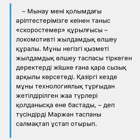
– Мынау менің қолымдағы
әріптестерімізге кеңінен таныс
«скоростемер» құрылғысы –
локомотивтің жылдамдық өлшеу
құралы. Мұның негізгі қызметі
жылдамдық өлшеу таспасы тіркеген
деректерді жіңішке ғана қара сызық
арқылы көрсетеді. Қазіргі кезде
мұның технологиялық тұрғыдан
жетілдірілген жаңа түрлері
қолданысқа ене бастады, – деп
түсіндірді Маржан таспаны
салмақтап ұстап отырып.