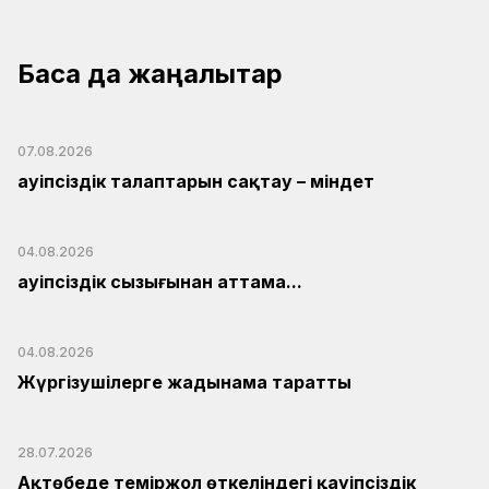
Басқа да жаңалықтар
07.08.2026
Қауіпсіздік талаптарын сақтау – міндет
04.08.2026
Қауіпсіздік сызығынан аттама...
04.08.2026
Жүргізушілерге жадынама таратты
28.07.2026
Ақтөбеде теміржол өткеліндегі қауіпсіздік