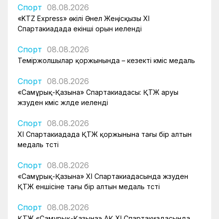
Спорт
08.08.2026
«KTZ Express» өкілі Әнел Жеңісқызы XI
Спартакиадада екінші орын иеленді
Спорт
08.08.2026
Теміржолшылар қоржынында – кезекті күміс медаль
Спорт
08.08.2026
«Самұрық-Қазына» Спартакиадасы: ҚТЖ аруы
жүзуден күміс жүлде иеленді
Спорт
08.08.2026
XI Спартакиадада ҚТЖ қоржынына тағы бір алтын
медаль түсті
Спорт
08.08.2026
«Самұрық-Қазына» XI Спартакиадасында жүзуден
ҚТЖ еншісіне тағы бір алтын медаль түсті
Спорт
08.08.2026
ҚТЖ «Самұрық-Қазына» АҚ XI Спартакиадасында