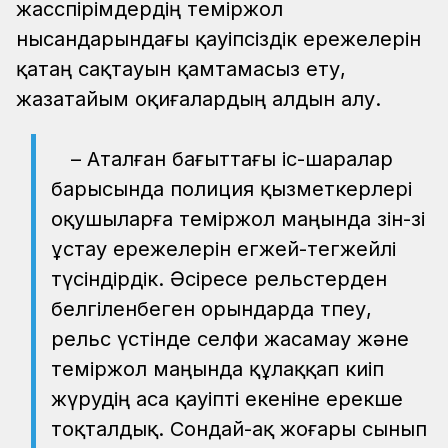
жасөспірімдердің теміржол
нысандарындағы қауіпсіздік ережелерін
қатаң сақтауын қамтамасыз ету,
жазатайым оқиғалардың алдын алу.
– Аталған бағыттағы іс-шаралар
барысында полиция қызметкерлері
оқушыларға теміржол маңында өзін-өзі
ұстау ережелерін егжей-тегжейлі
түсіндірдік. Әсіресе рельстерден
белгіленбеген орындарда өтпеу,
рельс үстінде селфи жасамау және
теміржол маңында құлаққап киіп
жүрудің аса қауіпті екеніне ерекше
тоқталдық. Сондай-ақ жоғары сынып