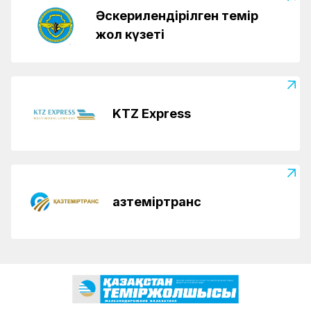
Әскерилендірілген темір
жол күзеті
KTZ Express
Қазтеміртранс