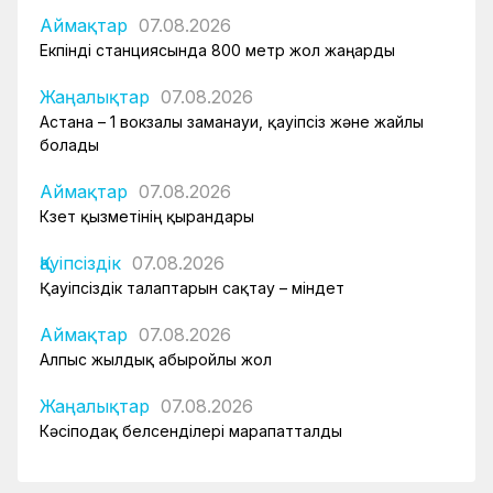
Аймақтар
07.08.2026
Екпінді станциясында 800 метр жол жаңарды
Жаңалықтар
07.08.2026
Астана – 1 вокзалы заманауи, қауіпсіз және жайлы
болады
Аймақтар
07.08.2026
Күзет қызметінің қырандары
Қауіпсіздік
07.08.2026
Қауіпсіздік талаптарын сақтау – міндет
Аймақтар
07.08.2026
Алпыс жылдық абыройлы жол
Жаңалықтар
07.08.2026
Кәсіподақ белсенділері марапатталды