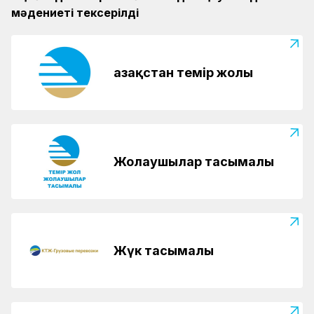
мәдениеті тексерілді
Қазақстан темір жолы
Жолаушылар тасымалы
Жүк тасымалы