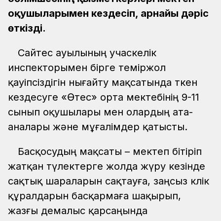
оқушыларымен кездесіп, арнайы дәріс
өткізді.
Сайөтес ауылының учаскелік
инспекторымен бірге теміржол
қауіпсіздігін нығайту мақсатында өткен
кездесуге «Өтес» орта мектебінің 9-11
сынып оқушылары мен олардың ата-
аналары және мұғалімдер қатысты.
Басқосудың мақсаты – мектеп бітіріп
жатқан түлектерге жолда жүру кезінде
сақтық шараларын сақтауға, заңсыз көлік
құралдарын басқармаға шақырып,
жазғы демалыс қарсаңында