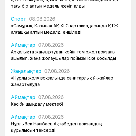
тағы бір алтын медаль жеңіп алды
Спорт
08.08.2026
«Самұрық-Қазына» АҚ XI Спартакиадасында ҚТЖ
алғашқы алтын медалді еншіледі
Аймақтар
07.08.2026
Арқалықта жаңғыртудан кейін теміржол вокзалы
ашылып, жаңа жолаушылар пойызы іске қосылды
Жаңалықтар
07.08.2026
«Нұрлы жол» вокзалында санитарлық үй-жайлар
жаңартылуда
Аймақтар
07.08.2026
Кәсіби шыңдалу мектебі
Аймақтар
07.08.2026
Нұрлыбек Нәлібаев Ақтөбедегі вокзалдың
құрылысын тексерді