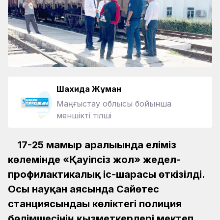
Шахида Жұман
Маңғыстау облысы бойынша
меншікті тілші
17-25 мамыр аралығында еліміз
көлемінде «Қауіпсіз жол» жедел-
профилактикалық іс-шарасы өткізілді.
Осы науқан аясында Сайөтес
станциясындағы көліктегі полиция
бөлімшесінің қызметкерлері мектеп