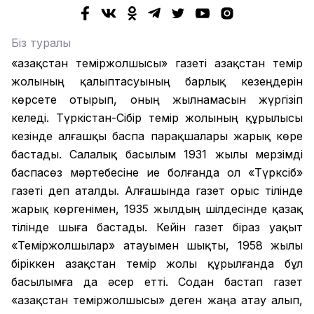
Біз туралы
«Қазақстан теміржолшысы» газеті Қазақстан темір
жолының қалыптасуының барлық кезеңдерін
көрсете отырып, оның жылнамасын жүргізіп
келеді. Түркістан-Сібір темір жолының құрылысы
кезінде алғашқы баспа парақшалары жарық көре
бастады. Салалық басылым 1931 жылы мерзімді
баспасөз мәртебесіне ие болғанда ол «Түрксіб»
газеті деп аталды. Алғашында газет орыс тілінде
жарық көргенімен, 1935 жылдың шілдесінде қазақ
тілінде шыға бастады. Кейін газет біраз уақыт
«Теміржолшылар» атауымен шықты, 1958 жылы
біріккен Қазақстан темір жолы құрылғанда бұл
басылымға да әсер етті. Содан бастап газет
«Қазақстан теміржолшысы» деген жаңа атау алып,