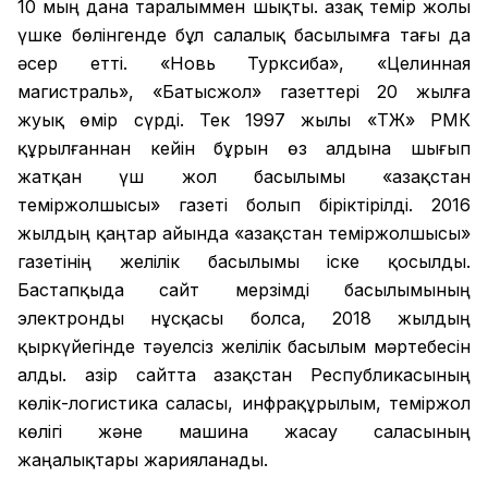
10 мың дана таралыммен шықты. Қазақ темір жолы
үшке бөлінгенде бұл салалық басылымға тағы да
әсер етті. «Новь Турксиба», «Целинная
магистраль», «Батысжол» газеттері 20 жылға
жуық өмір сүрді. Тек 1997 жылы «ҚТЖ» РМК
құрылғаннан кейін бұрын өз алдына шығып
жатқан үш жол басылымы «Қазақстан
теміржолшысы» газеті болып біріктірілді. 2016
жылдың қаңтар айында «Қазақстан теміржолшысы»
газетінің желілік басылымы іске қосылды.
Бастапқыда сайт мерзімді басылымының
электронды нұсқасы болса, 2018 жылдың
қыркүйегінде тәуелсіз желілік басылым мәртебесін
алды. Қазір сайтта Қазақстан Республикасының
көлік-логистика саласы, инфрақұрылым, теміржол
көлігі және машина жасау саласының
жаңалықтары жарияланады.