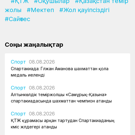
#ҚТЖ
#Оқушылар
#Қазақстан темір
жолы
#Мектеп
#Жол қауіпсіздігі
#Сайөтес
Соңғы жаңалықтар
Спорт
08.08.2026
Спартакиада: Гүлжан Аманова шахматтан қола
медаль иеленді
Спорт
08.08.2026
Алтынкөлдік теміржолшы «Самұрық-Қазына»
спартакиадасында шахматтан чемпион атанды
Спорт
08.08.2026
ҚТЖ құрамасы арқан тартудан Спартакиаданың
күміс жүлдегері атанды