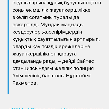
оқушыларына құқық бұзушылықтың
соңы әкімшілік жауапкершілікке
әкеліп соғатыны туралы да
ескертілді. Мұндай маңызды
кездесулер жасөспірімдердің
құқықтық сауаттылығын арттырып,
оларды қауіпсіздік ережелеріне
жауапкершілікпен қарауға
дағдыландырады, – дейді Сайөтес
станциясындағы желілік полиция
бөлімшесінің басшысы Нұрлыбек
Рахметов.