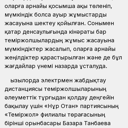
оларға арнайы қосымша ақы төленіп,
мүмкіндік болса ауыр жұмыстарды
жасауына шектеу қойылған. Сонымен
қатар денсаулығында кінәраты бар
теміржолшылардың жұмыс жасауына
мүмкіндіктер жасалып, оларға арнайы
жеңілдіктер қарастырылған және де бұл
жағдайлар үнемі назарда ұсталуда.
Қызылорда электрмен жабдықтау
дистанциясы теміржолшыларының
әлеуметтік тұрғыдан қолдау деңгейін
бақылау үшін «Нұр Отан» партиясының
«Теміржол» филиалы төрағасының
бірінші орынбасары Базара Танбаева