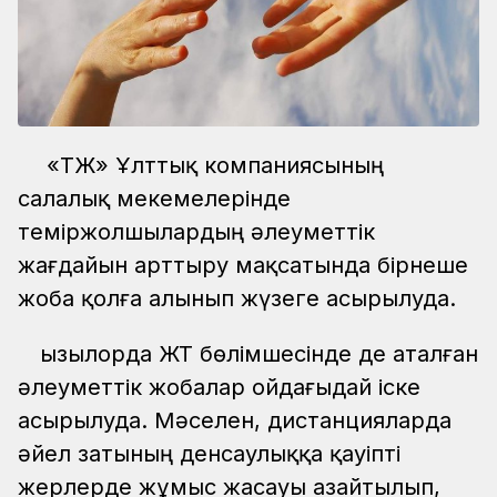
«ҚТЖ» Ұлттық компаниясының
салалық мекемелерінде
теміржолшылардың әлеуметтік
жағдайын арттыру мақсатында бірнеше
жоба қолға алынып жүзеге асырылуда.
Қызылорда ЖТ бөлімшесінде де аталған
әлеуметтік жобалар ойдағыдай іске
асырылуда. Мәселен, дистанцияларда
әйел затының денсаулыққа қауіпті
жерлерде жұмыс жасауы азайтылып,