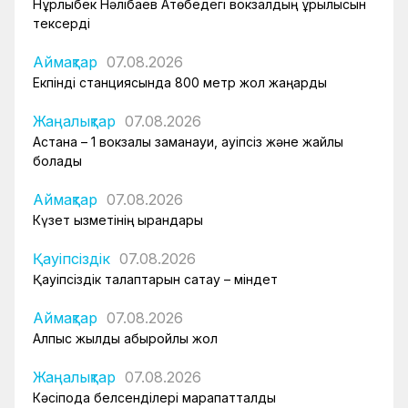
Нұрлыбек Нәлібаев Ақтөбедегі вокзалдың құрылысын
тексерді
Аймақтар
07.08.2026
Екпінді станциясында 800 метр жол жаңарды
Жаңалықтар
07.08.2026
Астана – 1 вокзалы заманауи, қауіпсіз және жайлы
болады
Аймақтар
07.08.2026
Күзет қызметінің қырандары
Қауіпсіздік
07.08.2026
Қауіпсіздік талаптарын сақтау – міндет
Аймақтар
07.08.2026
Алпыс жылдық абыройлы жол
Жаңалықтар
07.08.2026
Кәсіподақ белсенділері марапатталды