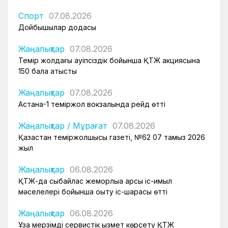
Спорт
07.08.2026
Дойбышылар додасы
Жаңалықтар
07.08.2026
Темір жолдағы қауіпсіздік бойынша ҚТЖ акциясына
150 бала қатысты
Жаңалықтар
07.08.2026
Астана-1 теміржол вокзалында рейд өтті
Жаңалықтар
/
Мұрағат
07.08.2026
Қазақстан теміржолшысы газеті, №62 07 тамыз 2026
жыл
Жаңалықтар
06.08.2026
ҚТЖ-да сыбайлас жемқорлыққа қарсы іс-қимыл
мәселелері бойынша оқыту іс-шарасы өтті
Жаңалықтар
06.08.2026
Ұзақ мерзімді сервистік қызмет көрсету ҚТЖ