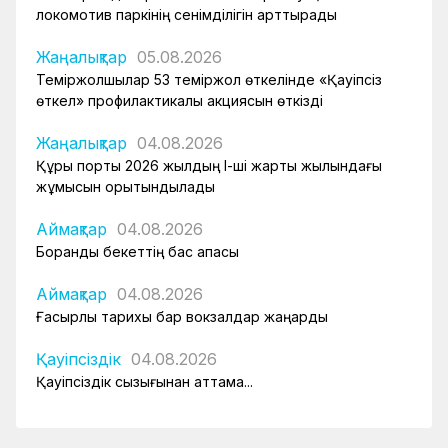
локомотив паркінің сенімділігін арттырады
Жаңалықтар
05.08.2026
Теміржолшылар 53 теміржол өткелінде «Қауіпсіз
өткел» профилактикалық акциясын өткізді
Жаңалықтар
04.08.2026
Құрық порты 2026 жылдың І-ші жарты жылындағы
жұмысын қорытындылады
Аймақтар
04.08.2026
Боранды бекеттің бас қақпасы
Аймақтар
04.08.2026
Ғасырлық тарихы бар вокзалдар жаңарды
Қауіпсіздік
04.08.2026
Қауіпсіздік сызығынан аттама...