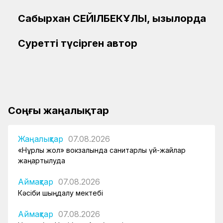
Сабырхан СЕЙІЛБЕКҰЛЫ, Қызылорда
Суретті түсірген автор
Соңғы жаңалықтар
Жаңалықтар
07.08.2026
«Нұрлы жол» вокзалында санитарлық үй-жайлар
жаңартылуда
Аймақтар
07.08.2026
Кәсіби шыңдалу мектебі
Аймақтар
07.08.2026