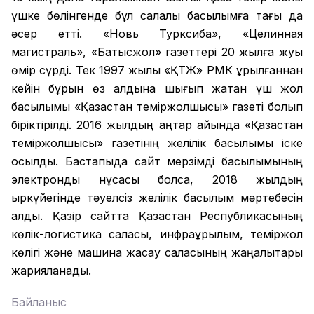
үшке бөлінгенде бұл салалық басылымға тағы да
әсер етті. «Новь Турксиба», «Целинная
магистраль», «Батысжол» газеттері 20 жылға жуық
өмір сүрді. Тек 1997 жылы «ҚТЖ» РМК құрылғаннан
кейін бұрын өз алдына шығып жатқан үш жол
басылымы «Қазақстан теміржолшысы» газеті болып
біріктірілді. 2016 жылдың қаңтар айында «Қазақстан
теміржолшысы» газетінің желілік басылымы іске
қосылды. Бастапқыда сайт мерзімді басылымының
электронды нұсқасы болса, 2018 жылдың
қыркүйегінде тәуелсіз желілік басылым мәртебесін
алды. Қазір сайтта Қазақстан Республикасының
көлік-логистика саласы, инфрақұрылым, теміржол
көлігі және машина жасау саласының жаңалықтары
жарияланады.
Байланыс