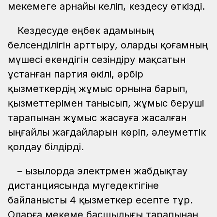
мекемеге арнайы келіп, кездесу өткізді.
Кездесуде еңбек адамының
белсенділігін арттыру, оларды қоғамның
мүшесі екендігін сезіндіру мақсатын
ұстанған партия өкілі, әрбір
қызметкердің жұмыс орнына барып,
қызметтерімен танысып, жұмыс беруші
тарапынан жұмыс жасауға жасалған
ыңғайлы жағдайларын көріп, әлеуметтік
қолдау білдірді.
– Қызылорда электрмен жабдықтау
дистанциясында мүгедектігіне
байланысты 4 қызметкер есепте тұр.
Оларға мекеме басшылығы тарапынан