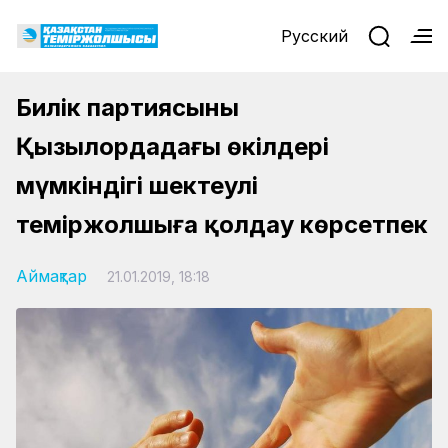
Русский
Билік партиясының
Қызылордадағы өкілдері
мүмкіндігі шектеулі
теміржолшыға қолдау көрсетпек
Аймақтар
21.01.2019, 18:18