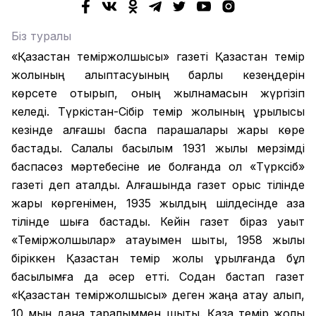
Біз туралы
«Қазақстан теміржолшысы» газеті Қазақстан темір
жолының қалыптасуының барлық кезеңдерін
көрсете отырып, оның жылнамасын жүргізіп
келеді. Түркістан-Сібір темір жолының құрылысы
кезінде алғашқы баспа парақшалары жарық көре
бастады. Салалық басылым 1931 жылы мерзімді
баспасөз мәртебесіне ие болғанда ол «Түрксіб»
газеті деп аталды. Алғашында газет орыс тілінде
жарық көргенімен, 1935 жылдың шілдесінде қазақ
тілінде шыға бастады. Кейін газет біраз уақыт
«Теміржолшылар» атауымен шықты, 1958 жылы
біріккен Қазақстан темір жолы құрылғанда бұл
басылымға да әсер етті. Содан бастап газет
«Қазақстан теміржолшысы» деген жаңа атау алып,
10 мың дана таралыммен шықты. Қазақ темір жолы