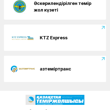
Әскерилендірілген темір
жол күзеті
KTZ Express
Қазтеміртранс