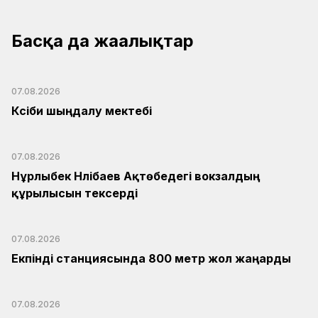
Басқа да жаңалықтар
07.08.2026
Кәсіби шыңдалу мектебі
07.08.2026
Нұрлыбек Нәлібаев Ақтөбедегі вокзалдың
құрылысын тексерді
07.08.2026
Екпінді станциясында 800 метр жол жаңарды
07.08.2026