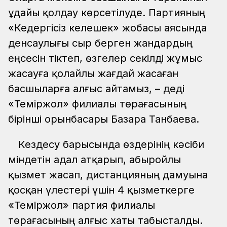
ұдайы қолдау көрсетілуде. Партияның
«Кедергісіз келешек» жобасы аясында
денсаулығы сыр берген жандардың
еңсесін тіктеп, өзгелер секілді жұмыс
жасауға қолайлы жағдай жасаған
басшыларға алғыс айтамыз, – деді
«Теміржол» филиалы төрағасының
бірінші орынбасары Базара Танбаева.
Кездесу барысында өздерінің кәсіби
міндетін адал атқарып, абыройлы
қызмет жасап, дистанцияның дамуына
қосқан үлестері үшін 4 қызметкерге
«Теміржол» партия филиалы
төрағасының алғыс хаты табысталды.