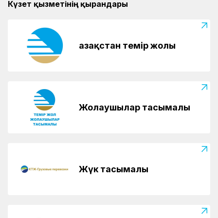
Күзет қызметінің қырандары
Қазақстан темір жолы
Жолаушылар тасымалы
Жүк тасымалы