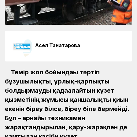
Асел Танатарова
Темір жол бойындағы тәртіп
бұзушылықты, ұрлық-қарлықты
болдырмауды қадағалайтын күзет
қызметінің жұмысы қаншалықты қиын
екенін біреу білсе, біреу біле бермейді.
Бұл – арнайы техникамен
жарақтандырылған, қару-жарақпен де
қамтылған кәсіби күзет.