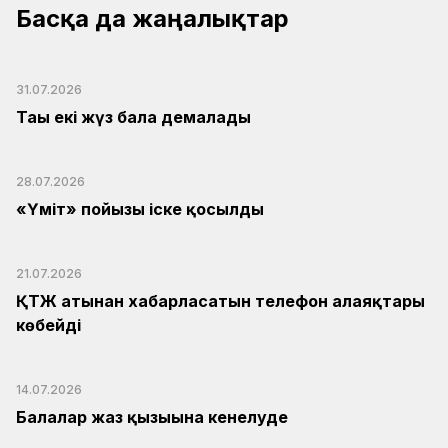
Басқа да жаңалықтар
31.07.2026
Тағы екі жүз бала демалады
28.07.2026
«Үміт» пойызы іске қосылды
21.07.2026
ҚТЖ атынан хабарласатын телефон алаяқтары
көбейді
14.07.2026
Балалар жаз қызығына кенелуде