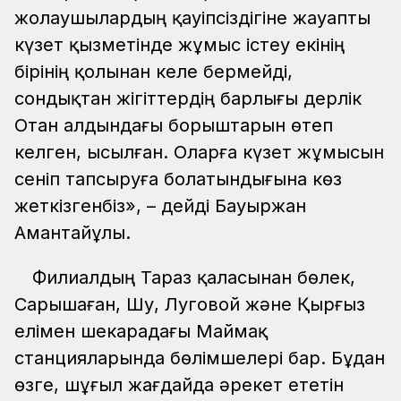
жолаушылардың қауіпсіздігіне жауапты
күзет қызметінде жұмыс істеу екінің
бірінің қолынан келе бермейді,
сондықтан жігіттердің барлығы дерлік
Отан алдындағы борыштарын өтеп
келген, ысылған. Оларға күзет жұмысын
сеніп тапсыруға болатындығына көз
жеткізгенбіз», – дейді Бауыржан
Амантайұлы.
Филиалдың Тараз қаласынан бөлек,
Сарышаған, Шу, Луговой және Қырғыз
елімен шекарадағы Маймақ
станцияларында бөлімшелері бар. Бұдан
өзге, шұғыл жағдайда әрекет ететін