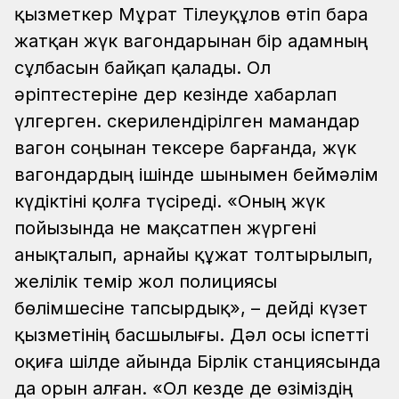
қызметкер Мұрат Тілеуқұлов өтіп бара
жатқан жүк вагондарынан бір адамның
сұлбасын байқап қалады. Ол
әріптестеріне дер кезінде хабарлап
үлгерген. Әскерилендірілген мамандар
вагон соңынан тексере барғанда, жүк
вагондардың ішінде шынымен беймәлім
күдіктіні қолға түсіреді. «Оның жүк
пойызында не мақсатпен жүргені
анықталып, арнайы құжат толтырылып,
желілік темір жол полициясы
бөлімшесіне тапсырдық», – дейді күзет
қызметінің басшылығы. Дәл осы іспетті
оқиға шілде айында Бірлік станциясында
да орын алған. «Ол кезде де өзіміздің