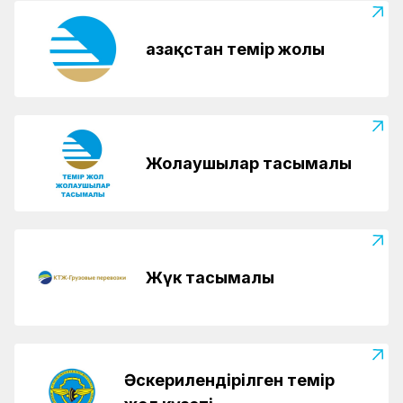
Қазақстан темір жолы
Жолаушылар тасымалы
Жүк тасымалы
Әскерилендірілген темір