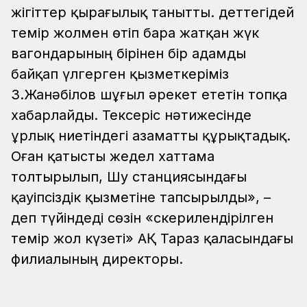
жігіттер қырағылық танытты. Әдеттегідей
темір жолмен өтіп бара жатқан жүк
вагондарының бірінен бір адамды
байқап үлгерген қызметкеріміз
З.Жанәбілов шұғыл әрекет ететін топқа
хабарлайды. Тексеріс нәтижесінде
ұрлық ниетіндегі азаматты құрықтадық.
Оған қатысты жедел хаттама
толтырылып, Шу станциясындағы
қауіпсіздік қызметіне тапсырылды», –
деп түйіндеді сөзін «Әскерилендірілген
темір жол күзеті» АҚ Тараз қаласындағы
филиалының директоры.