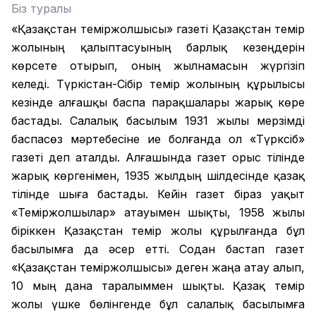
Біз туралы
«Қазақстан теміржолшысы» газеті Қазақстан темір
жолының қалыптасуының барлық кезеңдерін
көрсете отырып, оның жылнамасын жүргізіп
келеді. Түркістан-Сібір темір жолының құрылысы
кезінде алғашқы баспа парақшалары жарық көре
бастады. Салалық басылым 1931 жылы мерзімді
баспасөз мәртебесіне ие болғанда ол «Түрксіб»
газеті деп аталды. Алғашында газет орыс тілінде
жарық көргенімен, 1935 жылдың шілдесінде қазақ
тілінде шыға бастады. Кейін газет біраз уақыт
«Теміржолшылар» атауымен шықты, 1958 жылы
біріккен Қазақстан темір жолы құрылғанда бұл
басылымға да әсер етті. Содан бастап газет
«Қазақстан теміржолшысы» деген жаңа атау алып,
10 мың дана таралыммен шықты. Қазақ темір
жолы үшке бөлінгенде бұл салалық басылымға