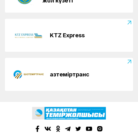
жол күзеті
KTZ Express
Қазтеміртранс