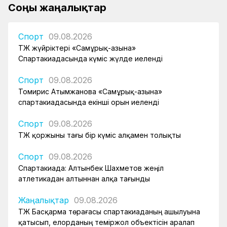
Соңғы жаңалықтар
Спорт
09.08.2026
ҚТЖ жүйріктері «Самұрық-Қазына»
Спартакиадасында күміс жүлде иеленді
Спорт
09.08.2026
Томирис Атымжанова «Самұрық-Қазына»
спартакиадасында екінші орын иеленді
Спорт
09.08.2026
ҚТЖ қоржыны тағы бір күміс алқамен толықты
Спорт
09.08.2026
Спартакиада: Алтынбек Шахметов жеңіл
атлетикадан алтыннан алқа тағынды
Жаңалықтар
09.08.2026
ҚТЖ Басқарма төрағасы спартакиаданың ашылуына
қатысып, елорданың теміржол объектісін аралап