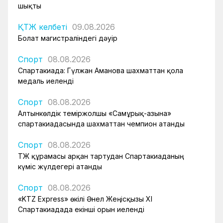
шықты
ҚТЖ келбеті
09.08.2026
Болат магистраліндегі дәуір
Спорт
08.08.2026
Спартакиада: Гүлжан Аманова шахматтан қола
медаль иеленді
Спорт
08.08.2026
Алтынкөлдік теміржолшы «Самұрық-Қазына»
спартакиадасында шахматтан чемпион атанды
Спорт
08.08.2026
ҚТЖ құрамасы арқан тартудан Спартакиаданың
күміс жүлдегері атанды
Спорт
08.08.2026
«KTZ Express» өкілі Әнел Жеңісқызы XI
Спартакиадада екінші орын иеленді