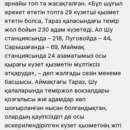
арнайы топ та жасақталған. «Бұл шұғыл
әрекет ететін топта 29 күзетші қызмет
ететін болса, Тараз қаласындағы темір
жол бойын 230 адам күзетеді. Ал Шу
станциясында – 218, Луговойда – 44,
Сарышағанда – 69, Маймақ
станциясында 24 азаматымыз осы
қырағы күзет қызметін мүлтіксіз
атқаруда», – деп жалғады сөзін мекеме
басшысы. Аймақтағы Тараз, Шу
қалаларында теміржол вокзалдары
қозғалысы жиі адамдар көп
шоғырланған нысан болғандықтан,
олардың қауіпсіздігі де осы
әскерилендірілген күзет қызметінің жіті