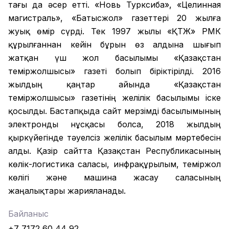
тағы да әсер етті. «Новь Турксиба», «Целинная
магистраль», «Батысжол» газеттері 20 жылға
жуық өмір сүрді. Тек 1997 жылы «ҚТЖ» РМК
құрылғаннан кейін бұрын өз алдына шығып
жатқан үш жол басылымы «Қазақстан
теміржолшысы» газеті болып біріктірілді. 2016
жылдың қаңтар айында «Қазақстан
теміржолшысы» газетінің желілік басылымы іске
қосылды. Бастапқыда сайт мерзімді басылымының
электронды нұсқасы болса, 2018 жылдың
қыркүйегінде тәуелсіз желілік басылым мәртебесін
алды. Қазір сайтта Қазақстан Республикасының
көлік-логистика саласы, инфрақұрылым, теміржол
көлігі және машина жасау саласының
жаңалықтары жарияланады.
Байланыс
+7 7172 60 44 92