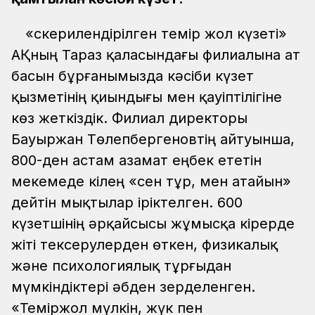
«Әскерилендірілген темір жол күзеті»
АҚның Тараз қаласындағы филиалына ат
басын бұрғанымызда кәсіби күзет
қызметінің қиындығы мен қауіптілігіне
көз жеткіздік. Филиал директоры
Бауыржан Төлепбергеновтің айтуынша,
800-ден астам азамат еңбек ететін
мекемеде кілең «сен тұр, мен атайын»
дейтін мықтылар іріктелген. 600
күзетшінің әрқайсысы жұмысқа кірерде
жіті тексерулерден өткен, физикалық
және психологиялық тұрғыдан
мүмкіндіктері әбден зерделенген.
«Теміржол мүлкін, жүк пен