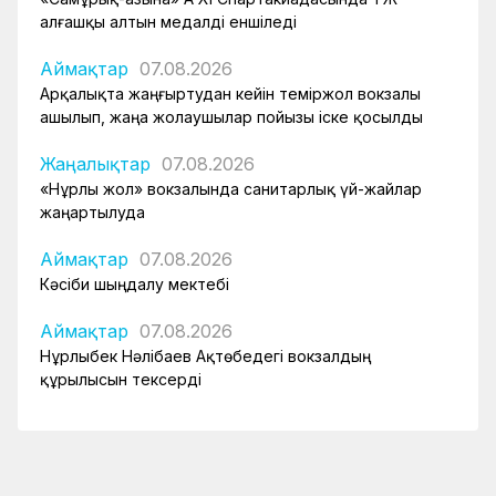
алғашқы алтын медалді еншіледі
Аймақтар
07.08.2026
Арқалықта жаңғыртудан кейін теміржол вокзалы
ашылып, жаңа жолаушылар пойызы іске қосылды
Жаңалықтар
07.08.2026
«Нұрлы жол» вокзалында санитарлық үй-жайлар
жаңартылуда
Аймақтар
07.08.2026
Кәсіби шыңдалу мектебі
Аймақтар
07.08.2026
Нұрлыбек Нәлібаев Ақтөбедегі вокзалдың
құрылысын тексерді