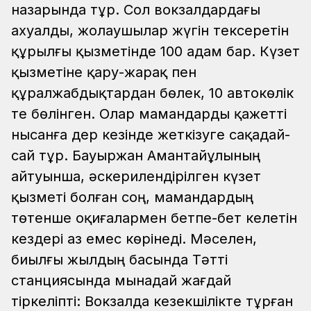
назарында тұр. Сол вокзалдардағы
ахуалды, жолаушылар жүгін тексеретін
құрылғы қызметінде 100 адам бар. Күзет
қызметіне қару-жарақ пен
құралжабдықтардан бөлек, 10 автокөлік
те бөлінген. Олар мамандарды қажетті
нысанға дер кезінде жеткізуге сақадай-
сай тұр. Бауыржан Амантайұлының
айтуынша, әскерилендірілген күзет
қызметі болған соң, мамандардың
төтенше оқиғалармен бетпе-бет келетін
кездері аз емес көрінеді. Мәселен,
биылғы жылдың басында Тәтті
станциясында мынадай жағдай
тіркеліпті: Вокзалда кезекшілікте тұрған