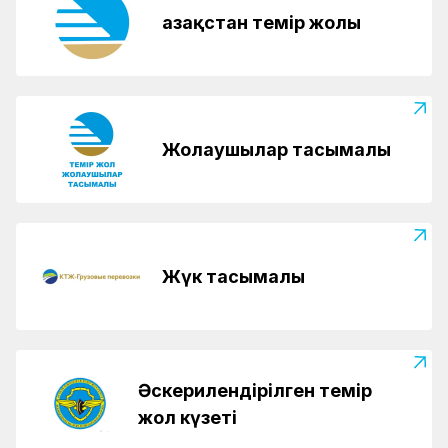
Қазақстан темір жолы
Жолаушылар тасымалы
Жүк тасымалы
Әскерилендірілген темір
жол күзеті