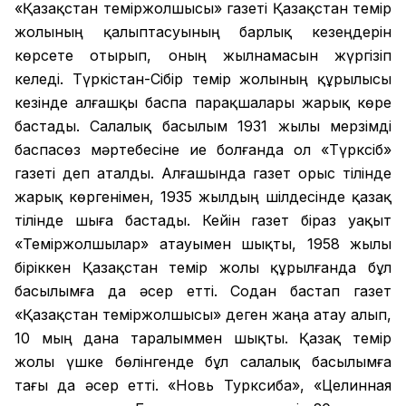
«Қазақстан теміржолшысы» газеті Қазақстан темір
жолының қалыптасуының барлық кезеңдерін
көрсете отырып, оның жылнамасын жүргізіп
келеді. Түркістан-Сібір темір жолының құрылысы
кезінде алғашқы баспа парақшалары жарық көре
бастады. Салалық басылым 1931 жылы мерзімді
баспасөз мәртебесіне ие болғанда ол «Түрксіб»
газеті деп аталды. Алғашында газет орыс тілінде
жарық көргенімен, 1935 жылдың шілдесінде қазақ
тілінде шыға бастады. Кейін газет біраз уақыт
«Теміржолшылар» атауымен шықты, 1958 жылы
біріккен Қазақстан темір жолы құрылғанда бұл
басылымға да әсер етті. Содан бастап газет
«Қазақстан теміржолшысы» деген жаңа атау алып,
10 мың дана таралыммен шықты. Қазақ темір
жолы үшке бөлінгенде бұл салалық басылымға
тағы да әсер етті. «Новь Турксиба», «Целинная