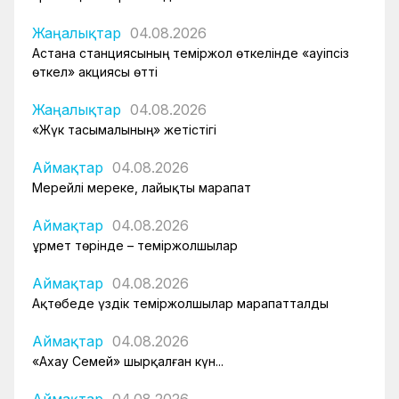
Жаңалықтар
04.08.2026
Астана станциясының теміржол өткелінде «Қауіпсіз
өткел» акциясы өтті
Жаңалықтар
04.08.2026
«Жүк тасымалының» жетістігі
Аймақтар
04.08.2026
Мерейлі мереке, лайықты марапат
Аймақтар
04.08.2026
Құрмет төрінде – теміржолшылар
Аймақтар
04.08.2026
Ақтөбеде үздік теміржолшылар марапатталды
Аймақтар
04.08.2026
«Ахау Семей» шырқалған күн...