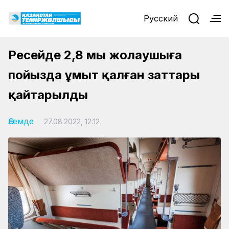
Русский
Ресейде 2,8 мың жолаушыға
пойызда ұмыт қалған заттары
қайтарылды
Әлемде
27.08.2022, 12:12