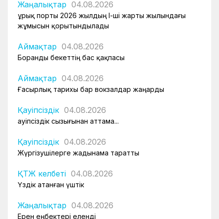
Жаңалықтар
04.08.2026
Құрық порты 2026 жылдың І-ші жарты жылындағы
жұмысын қорытындылады
Аймақтар
04.08.2026
Боранды бекеттің бас қақпасы
Аймақтар
04.08.2026
Ғасырлық тарихы бар вокзалдар жаңарды
Қауіпсіздік
04.08.2026
Қауіпсіздік сызығынан аттама...
Қауіпсіздік
04.08.2026
Жүргізушілерге жадынама таратты
ҚТЖ келбеті
04.08.2026
Үздік атанған үштік
Жаңалықтар
04.08.2026
Ерен еңбектері еленді