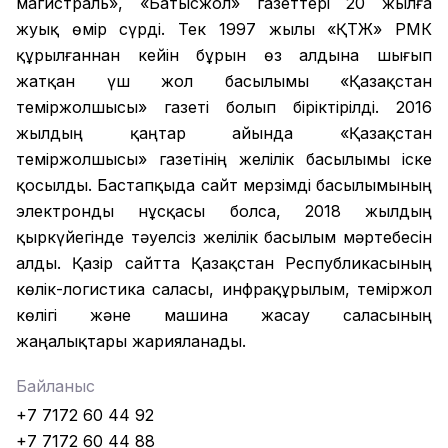
магистраль», «Батысжол» газеттері 20 жылға
жуық өмір сүрді. Тек 1997 жылы «ҚТЖ» РМК
құрылғаннан кейін бұрын өз алдына шығып
жатқан үш жол басылымы «Қазақстан
теміржолшысы» газеті болып біріктірілді. 2016
жылдың қаңтар айында «Қазақстан
теміржолшысы» газетінің желілік басылымы іске
қосылды. Бастапқыда сайт мерзімді басылымының
электронды нұсқасы болса, 2018 жылдың
қыркүйегінде тәуелсіз желілік басылым мәртебесін
алды. Қазір сайтта Қазақстан Республикасының
көлік-логистика саласы, инфрақұрылым, теміржол
көлігі және машина жасау саласының
жаңалықтары жарияланады.
Байланыс
+7 7172 60 44 92
+7 7172 60 44 88