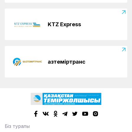
KTZ Express
Қазтеміртранс
Біз туралы