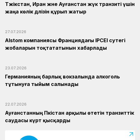
Тәжікстан, Иран және Ауғанстан жүк транзиті үшін
жаңа көлік дәлізін құрып жатыр
27.07.2026
Alstom компаниясы Франциядағы IPCEI сутегі
жобаларын тоқтататынын хабарлады
23.07.2026
Германияның барлық вокзалында алкоголь
тұтынуға тыйым салынады
22.07.2026
Ауғанстанның Пәкістан арқылы өтетін транзиттік
саудасы күрт қысқарды