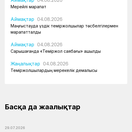
Аймақтар
04.08.2026
Мерейлі марапат
Аймақтар
04.08.2026
Маңғыстауда үздік теміржолшылар төсбелгілермен
марапатталды
Аймақтар
04.08.2026
Сарышағанда «Теміржол саябағы» ашылды
Жаңалықтар
04.08.2026
Теміржолшылардың мерекелік демалысы
Басқа да жаңалықтар
29.07.2026