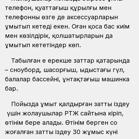
телефон, қуаттағыш құрылғы мен
телефонның өзге де аксессуарларын
ұмытып кетеді екен. Оған қоса бас киім
мен көзілдірік, қолшатырларын да
ұмытып кететіндер көп.
Табылған ең ерекше заттар қатарында
– сноуборд, шаңсорғыш, ыдыстағы гүл,
балалар бассейні, ұнтақтағыш машинка
бар.
Пойызда ұмыт қалдырған затты іздеу
үшін жолаушылар РТЖ сайтына кіріп,
өтінім бере алады. Өтінім берген соң
жоғалған затты іздеу 30 жұмыс күні