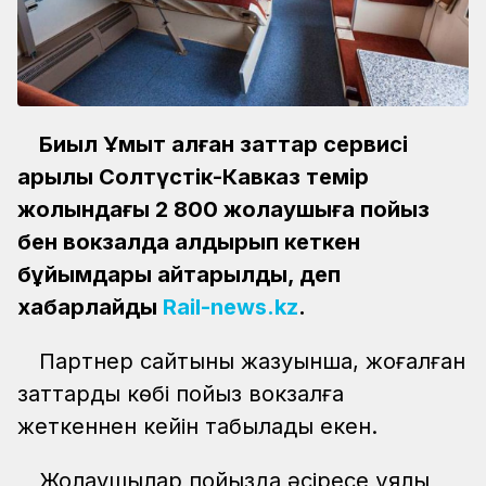
Биыл Ұмыт қалған заттар сервисі
арқылы Солтүстік-Кавказ темір
жолындағы 2 800 жолаушыға пойыз
бен вокзалда қалдырып кеткен
бұйымдары қайтарылды, деп
хабарлайды
Rail-news.kz
.
Партнер сайтының жазуынша, жоғалған
заттардың көбі пойыз вокзалға
жеткеннен кейін табылады екен.
Жолаушылар пойызда әсіресе ұялы