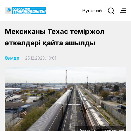
Русский
Мексиканың Техас теміржол
өткелдері қайта ашылды
Әлемде
25.12.2023, 10:01
Фото: Ашық дереккөзі