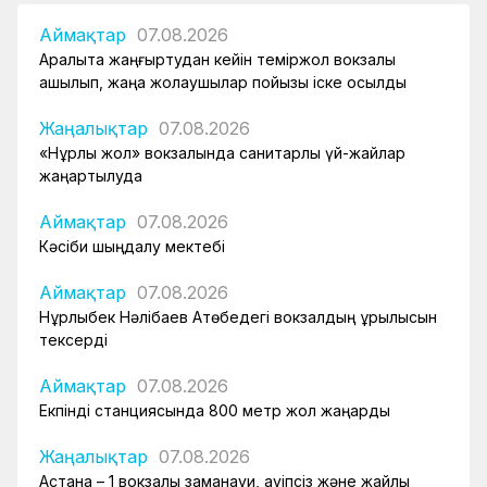
Аймақтар
07.08.2026
Арқалықта жаңғыртудан кейін теміржол вокзалы
ашылып, жаңа жолаушылар пойызы іске қосылды
Жаңалықтар
07.08.2026
«Нұрлы жол» вокзалында санитарлық үй-жайлар
жаңартылуда
Аймақтар
07.08.2026
Кәсіби шыңдалу мектебі
Аймақтар
07.08.2026
Нұрлыбек Нәлібаев Ақтөбедегі вокзалдың құрылысын
тексерді
Аймақтар
07.08.2026
Екпінді станциясында 800 метр жол жаңарды
Жаңалықтар
07.08.2026
Астана – 1 вокзалы заманауи, қауіпсіз және жайлы