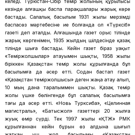
келеді. Түркістан-Сібір темір жолының құрылысы
кезінде алғашқы баспа парақшалары жарық көре
бастады. Салалық басылым 1931 жылы мерзімді
баспасөз мәртебесіне ие болғанда ол «Түрксіб»
газеті деп аталды. Алғашында газет орыс тілінде
жарық көргенімен, 1935 жылдың шілдесінде қазақ
тілінде шыға бастады. Кейін газет біраз уақыт
«Теміржолшылар» атауымен шықты, 1958 жылы
біріккен Қазақстан темір жолы құрылғанда бұл
басылымға да әсер етті. Содан бастап газет
«Қазақстан теміржолшысы» деген жаңа атау алып,
10 мың дана таралыммен шықты. Қазақ темір
жолы үшке бөлінгенде бұл салалық басылымға
тағы да әсер етті. «Новь Турксиба», «Целинная
магистраль», «Батысжол» газеттері 20 жылға
жуық өмір сүрді. Тек 1997 жылы «ҚТЖ» РМК
құрылғаннан кейін бұрын өз алдына шығып
жатқан үш жол басылымы «Қазақстан