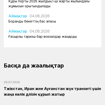
Құрық порты 2026 жылдың І-ші жарты жылындағы
жұмысын қорытындылады
Аймақтар
04.08.2026
Боранды бекеттің бас қақпасы
Аймақтар
04.08.2026
Ғасырлық тарихы бар вокзалдар жаңарды
Басқа да жаңалықтар
29.07.2026
Тәжікстан, Иран және Ауғанстан жүк транзиті үшін
жаңа көлік дәлізін құрып жатыр