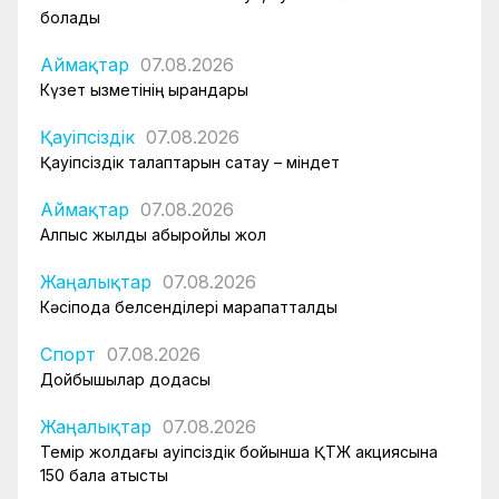
болады
Аймақтар
07.08.2026
Күзет қызметінің қырандары
Қауіпсіздік
07.08.2026
Қауіпсіздік талаптарын сақтау – міндет
Аймақтар
07.08.2026
Алпыс жылдық абыройлы жол
Жаңалықтар
07.08.2026
Кәсіподақ белсенділері марапатталды
Спорт
07.08.2026
Дойбышылар додасы
Жаңалықтар
07.08.2026
Темір жолдағы қауіпсіздік бойынша ҚТЖ акциясына
150 бала қатысты