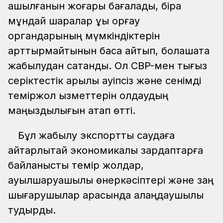
ашылғанын жоғары бағалады, бірақ
мұндай шаралар құқық қорғау
органдарының мүмкіндіктерін
арттырмайтынын баса айтып, болашақта
жабылудан сақтанды. Ол CBP-мен тығыз
серіктестік арқылы қауіпсіз және сенімді
теміржол қызметтерін қолдаудың
маңыздылығын атап өтті.
Бұл жабылу экспорттық саудаға
айтарлықтай экономикалық зардаптарға
байланысты темір жолдар,
ауылшаруашылық өнеркәсіптері және заң
шығарушылар арасында алаңдаушылық
тудырды.