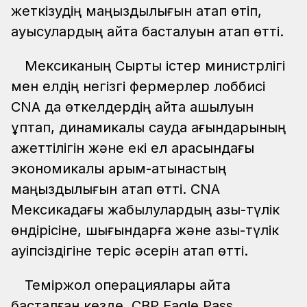
жеткізудің маңыздылығын атап өтіп,
ауысулардың қайта басталуын атап өтті.
Мексиканың Сыртқы істер министрлігі
мен елдің негізгі фермерлер лоббисі
CNA да өткелдердің қайта ашылуын
құптап, динамикалық сауда ағындарының
қажеттілігін және екі ел арасындағы
экономикалық қарым-қатынастың
маңыздылығын атап өтті. CNA
Мексикадағы жабылулардың азық-түлік
өндірісіне, шығындарға және азық-түлік
қауіпсіздігіне теріс әсерін атап өтті.
Теміржол операциялары қайта
басталған кезде, CBP Eagle Pass