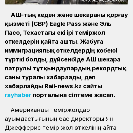
АҚШ-тың кеден және шекараны қорғау
қызметі (CBP) Eagle Pass және Эль
Пасо, Техастағы екі ірі теміржол
өткелдерін қайта ашты. Жабуға
иммиграциялық өткелдердің көбеюі
түрткі болды, дүйсенбіде АҚШ шекара
патрульі тұтқындаулардың рекордтық
саны туралы хабарлады, деп
хабарлайды Rail-news.kz сайты
rayhaber
порталына сілтеме жасап.
Американдық теміржолдар
қауымдастығының бас директоры Ян
Джефферис темір жол өткелінің қайта