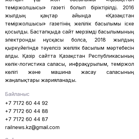
теміржолшысы» газеті болып біріктірілді. 2016
жылдың қаңтар айында «Қазақстан
теміржолшысы» газетінің желілік басылымы іске
қосылды. Бастапқыда сайт мерзімді басылымының
электронды нұсқасы болса, 2018 жылдың
қыркүйегінде тәуелсіз желілік басылым мәртебесін
алды. Қазір сайтта Қазақстан Республикасының
көлік-логистика саласы, инфрақұрылым, теміржол
көлігі және машина жасау саласының
жаңалықтары жарияланады.
Байланыс
+7 7172 60 44 92
+7 7172 60 44 88
+7 7172 60 44 87
railnews.kz@gmail.com