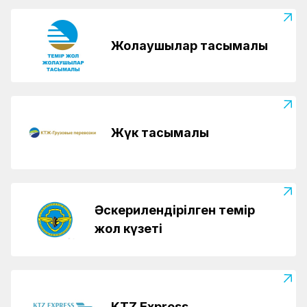
Жолаушылар тасымалы
Жүк тасымалы
Әскерилендірілген темір
жол күзеті
KTZ Express