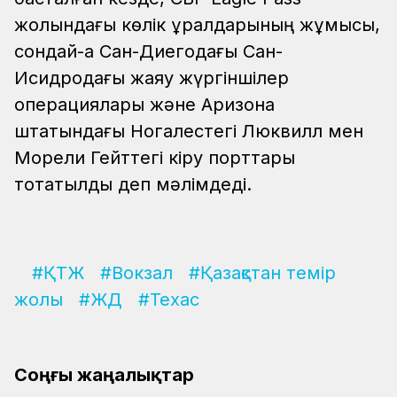
жолындағы көлік құралдарының жұмысы,
сондай-ақ Сан-Диегодағы Сан-
Исидродағы жаяу жүргіншілер
операциялары және Аризона
штатындағы Ногалестегі Люквилл мен
Морели Гейттегі кіру порттары
тоқтатылды деп мәлімдеді.
#ҚТЖ
#Вокзал
#Қазақстан темір
жолы
#ЖД
#Техас
Соңғы жаңалықтар