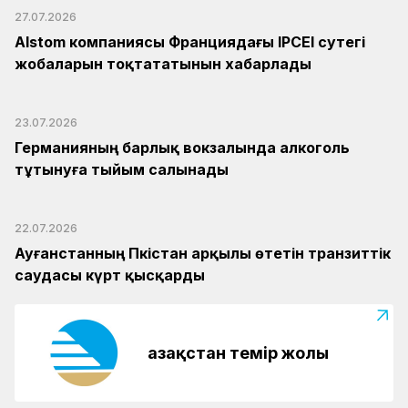
27.07.2026
Alstom компаниясы Франциядағы IPCEI сутегі
жобаларын тоқтататынын хабарлады
23.07.2026
Германияның барлық вокзалында алкоголь
тұтынуға тыйым салынады
22.07.2026
Ауғанстанның Пәкістан арқылы өтетін транзиттік
саудасы күрт қысқарды
Қазақстан темір жолы