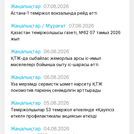
Жаңалықтар
07.08.2026
Астана-1 теміржол вокзалында рейд өтті
Жаңалықтар
/
Мұрағат
07.08.2026
Қазақстан теміржолшысы газеті, №62 07 тамыз 2026
жыл
Жаңалықтар
06.08.2026
ҚТЖ-да сыбайлас жемқорлыққа қарсы іс-қимыл
мәселелері бойынша оқыту іс-шарасы өтті
Жаңалықтар
06.08.2026
Ұзақ мерзімді сервистік қызмет көрсету ҚТЖ
локомотив паркінің сенімділігін арттырады
Жаңалықтар
05.08.2026
Теміржолшылар 53 теміржол өткелінде «Қауіпсіз
өткел» профилактикалық акциясын өткізді
Жаңалықтар
04.08.2026