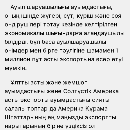
Ауыл шаруашылығы қауымдастығы,
оның ішінде жүгері, сүт, күріш және соя
өндірушілері тоқтау кезінде келтірілген
экономикалық шығындарға алаңдаушылық
білдірді, бұл басқа ауылшаруашылық
өнімдерімен бірге тәулігіне шамамен 1
миллион пұт астық экспортына әсер етуі
мүмкін.
Ұлттық астық және жемшөп
қауымдастығы және Солтүстік Америка
астық экспорты қауымдастығы сияқты
салалық топтар да Америка Құрама
Штаттарының ең маңызды экспорттық
нарықтарының біріне үздіксіз қол