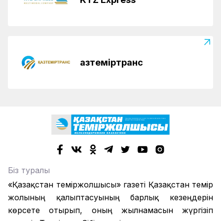
Қазтеміртранс
Біз туралы
«Қазақстан теміржолшысы» газеті Қазақстан темір
жолының қалыптасуының барлық кезеңдерін
көрсете отырып, оның жылнамасын жүргізіп