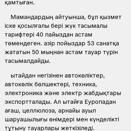
қамтыған.
Мамандардың айтуынша, бұл қызмет
іске қосылғалы бері жүк тасымалы
тарифтері 40 пайыздан астам
төмендеген. Қазір пойыздар 53 санатқа
жататын 50 мыңнан астам тауар түрін
тасымалдайды.
Қытайдан негізінен автокөліктер,
автокөлік бөлшектері, техника,
электроника және электр жабдықтары
экспортталады. Ал Қытайға Еуропадан
ағаш, целлюлоза, арнайы ауыл
шаруашылығы өнімдері мен күнделікті
тұтыну тауарлары жеткізіледі.