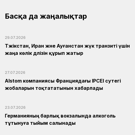
Басқа да жаңалықтар
29.07.2026
Тәжікстан, Иран және Ауғанстан жүк транзиті үшін
жаңа көлік дәлізін құрып жатыр
27.07.2026
Alstom компаниясы Франциядағы IPCEI сутегі
жобаларын тоқтататынын хабарлады
23.07.2026
Германияның барлық вокзалында алкоголь
тұтынуға тыйым салынады