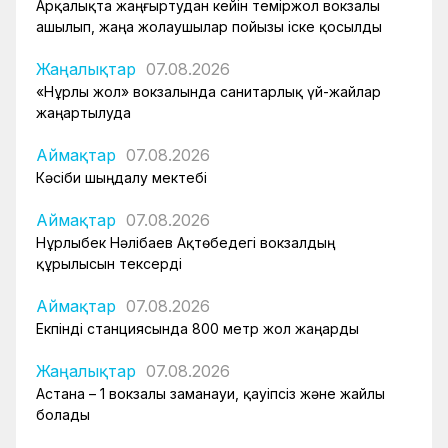
Арқалықта жаңғыртудан кейін теміржол вокзалы
ашылып, жаңа жолаушылар пойызы іске қосылды
Жаңалықтар
07.08.2026
«Нұрлы жол» вокзалында санитарлық үй-жайлар
жаңартылуда
Аймақтар
07.08.2026
Кәсіби шыңдалу мектебі
Аймақтар
07.08.2026
Нұрлыбек Нәлібаев Ақтөбедегі вокзалдың
құрылысын тексерді
Аймақтар
07.08.2026
Екпінді станциясында 800 метр жол жаңарды
Жаңалықтар
07.08.2026
Астана – 1 вокзалы заманауи, қауіпсіз және жайлы
болады