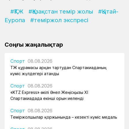
#ҚТЖ
#Қазақстан темір жолы
#Қытай-
Еуропа
#теміржол экспресі
Соңғы жаңалықтар
Спорт
08.08.2026
ҚТЖ құрамасы арқан тартудан Спартакиаданың
күміс жүлдегері атанды
Спорт
08.08.2026
«KTZ Express» өкілі Әнел Жеңісқызы XI
Спартакиадада екінші орын иеленді
Спорт
08.08.2026
Теміржолшылар қоржынында – кезекті күміс медаль