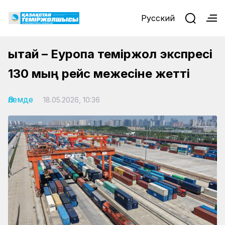
Русский
Қытай – Еуропа теміржол экспресі
130 мың рейс межесіне жетті
Әлемде
18.05.2026, 10:36