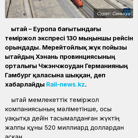
Сурет: Синьхуа
Қытай – Еуропа бағытындағы
теміржол экспресі 130 мыңыншы рейсін
орындады. Мерейтойлық жүк пойызы
Қытайдың Хэнань провинциясының
орталығы Чжэнчжоудан Германияның
Гамбург қаласына шыққан, деп
хабарлайды
Rail-news.kz
.
Қытай мемлекеттік теміржол
компаниясының мәліметінше, осы
уақытқа дейін тасымалданған жүктің
жалпы құны 520 миллиард доллардан
асқан.