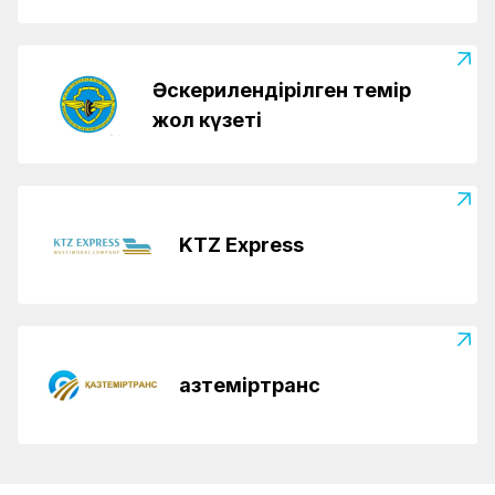
Әскерилендірілген темір
жол күзеті
KTZ Express
Қазтеміртранс