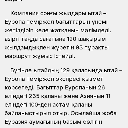
Компания соңғы жылдары Қытай –
Еуропа теміржол бағыттарын үнемі
жетілдіріп келе жатқанын мәлімдеді.
Қазіргі таңда сағатына 120 шақырым
жылдамдықпен жүретін 93 тұрақты
маршрут жұмыс істейді.
Бүгінде Қытайдың 129 қаласында Қытай –
Еуропа теміржол экспресі қызмет
көрсетеді. Бағыттар Еуропаның 26
еліндегі 235 қаланы және Азияның 11
еліндегі 100-ден астам қаланы
байланыстырып отыр. Осылайша жоба
Еуразия аумағының басым бөлігін