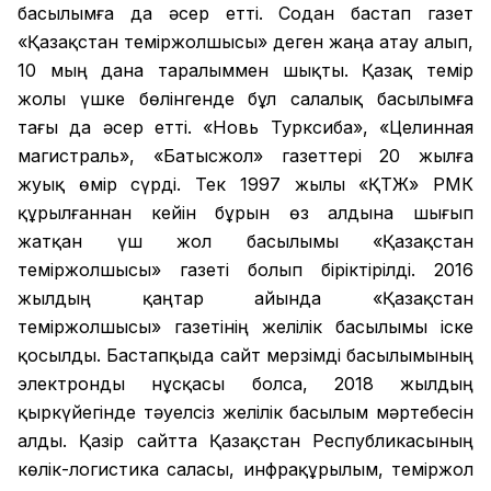
басылымға да әсер етті. Содан бастап газет
«Қазақстан теміржолшысы» деген жаңа атау алып,
10 мың дана таралыммен шықты. Қазақ темір
жолы үшке бөлінгенде бұл салалық басылымға
тағы да әсер етті. «Новь Турксиба», «Целинная
магистраль», «Батысжол» газеттері 20 жылға
жуық өмір сүрді. Тек 1997 жылы «ҚТЖ» РМК
құрылғаннан кейін бұрын өз алдына шығып
жатқан үш жол басылымы «Қазақстан
теміржолшысы» газеті болып біріктірілді. 2016
жылдың қаңтар айында «Қазақстан
теміржолшысы» газетінің желілік басылымы іске
қосылды. Бастапқыда сайт мерзімді басылымының
электронды нұсқасы болса, 2018 жылдың
қыркүйегінде тәуелсіз желілік басылым мәртебесін
алды. Қазір сайтта Қазақстан Республикасының
көлік-логистика саласы, инфрақұрылым, теміржол