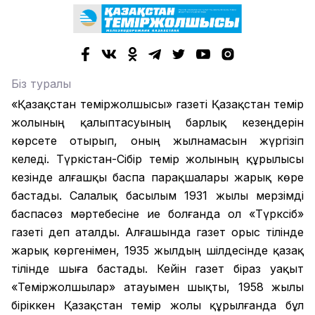
Біз туралы
«Қазақстан теміржолшысы» газеті Қазақстан темір
жолының қалыптасуының барлық кезеңдерін
көрсете отырып, оның жылнамасын жүргізіп
келеді. Түркістан-Сібір темір жолының құрылысы
кезінде алғашқы баспа парақшалары жарық көре
бастады. Салалық басылым 1931 жылы мерзімді
баспасөз мәртебесіне ие болғанда ол «Түрксіб»
газеті деп аталды. Алғашында газет орыс тілінде
жарық көргенімен, 1935 жылдың шілдесінде қазақ
тілінде шыға бастады. Кейін газет біраз уақыт
«Теміржолшылар» атауымен шықты, 1958 жылы
біріккен Қазақстан темір жолы құрылғанда бұл