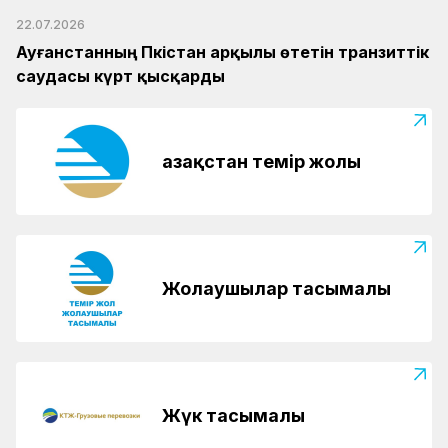
22.07.2026
Ауғанстанның Пәкістан арқылы өтетін транзиттік
саудасы күрт қысқарды
Қазақстан темір жолы
Жолаушылар тасымалы
Жүк тасымалы