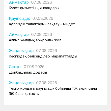
Аймақтар
07.08.2026
Күзет қызметінің қырандары
Қауіпсіздік
07.08.2026
Қауіпсіздік талаптарын сақтау – міндет
Аймақтар
07.08.2026
Алпыс жылдық абыройлы жол
Жаңалықтар
07.08.2026
Кәсіподақ белсенділері марапатталды
Спорт
07.08.2026
Дойбышылар додасы
Жаңалықтар
07.08.2026
Темір жолдағы қауіпсіздік бойынша ҚТЖ акциясына
150 бала қатысты