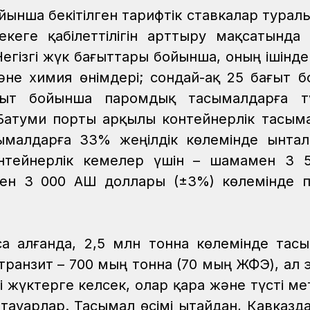
ынша бекітілген тарифтік ставкалар туралы
екеге қабілеттілігін арттыру мақсатында
 Негізгі жүк бағыттары бойынша, оның ішінде
және химия өнімдері; сондай-ақ 25 бағыт 
ғыт бойынша паромдық тасымалдарға тү
 Батуми порты арқылы контейнерлік тасым
ымалдарға 33% жеңілдік көлемінде ынта
онтейнерлік кемелер үшін – шамамен 3 
ен 3 000 АҚШ доллары (±3%) көлемінде 
.
а алғанда, 2,5 млн тонна көлемінде тас
 транзит – 700 мың тонна (70 мың ЖФЭ), ал 
і жүктерге келсек, олар қара және түсті ме
тауарлар. Тасымал өсімі Қытайдан, Кавказд