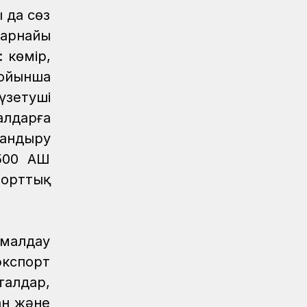
 да сөз
 арнайы
: көмір,
бойынша
зетуші
алдарға
ландыру
500 АҚШ
порттық
ымалдау
экспорт
талдар,
ан және