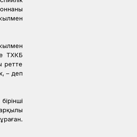
спийлік
Құрық порты 2026 жылдың І-ші жарты
тоннаны
жылындағы жұмысын қорытындылады
жылмен
Аймақтар
04.08.2026
Боранды бекеттің бас қақпасы
Аймақтар
04.08.2026
жылмен
Ғасырлық тарихы бар вокзалдар
де ТХКБ
жаңарды
ы ретте
, – деп
ірінші
арқылы
ұраған.