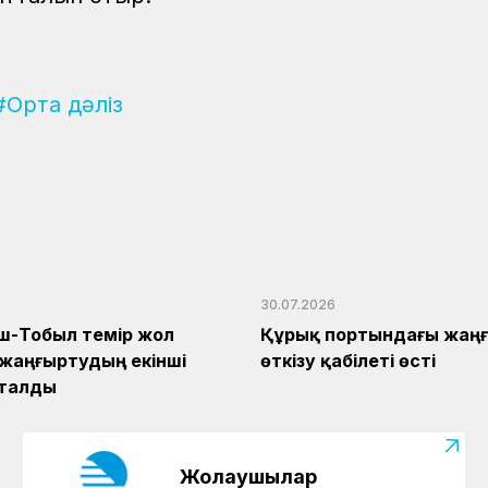
#Орта дәліз
30.07.2026
ш-Тобыл темір жол
Құрық портындағы жаңғ
 жаңғыртудың екінші
өткізу қабілеті өсті
қталды
Жолаушылар