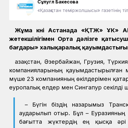
Сұлугүл Бакесова
«Қазақстан теміржолшысы» газетінің тіл
Жұма күні Астанада «ҚТЖ» ҰК» АҚ
жетекшілігімен Орта дәлізге қатысу
бағдары» халықаралық қауымдастығына 
Қазақстан, Әзербайжан, Грузия, Түркия
компанияларының қауымдастырылған м
мүше 23 компанияның өкілдерімен қатар
еуропалық елдер мен Сингапур секілді 
– Бүгін біздің назарымыз Тран
аударылып отыр. Бұл – Еуразияның
бағытта жүктердің ең қысқа әрі 