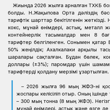
Жиында 2026 жылға арналған ТХКБ бой
болды. Н.Жақыпова Орта дәліздің бәс
тарифтік шарттар бекітілгенін жеткізді.
кокс, мұнай өнімдері, астық, металл 
контейнерлік тасымалдар мен 8 ба
тарифтер белгіленген. Сонымен қатар
50% жеңілдік; Ахалкалаки арқылы тас
шаралары сақталған. Бұдан бөлек, к
доллары (±3%); паромдар үшін шамам
тарифтерді қолдану мерзімі ұзартылған
– 2026 жылға 96 мың ЖФЭ-ні қос
жоспары келісіліп отыр. Оның ішінде
– 300 мың тонна (8 мың ЖФЭ). Негізг
мұнай өнімдері, астық және өзге де 