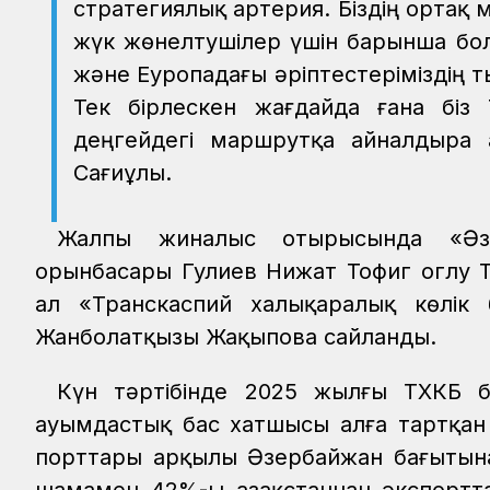
стратегиялық артерия. Біздің ортақ 
жүк жөнелтушілер үшін барынша болж
және Еуропадағы әріптестеріміздің т
Тек бірлескен жағдайда ғана біз 
деңгейдегі маршрутқа айналдыра а
Сағиұлы.
Жалпы жиналыс отырысында «Әз
орынбасары Гулиев Нижат Тофиг оглу 
ал «Транскаспий халықаралық көлік
Жанболатқызы Жақыпова сайланды.
Күн тәртібінде 2025 жылғы ТХКБ 
Қауымдастық бас хатшысы алға тартқан
порттары арқылы Әзербайжан бағытына