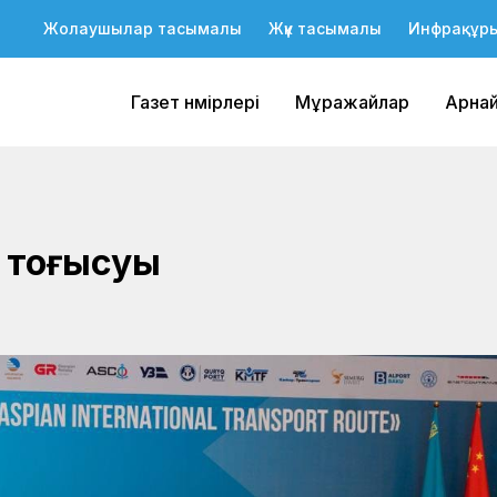
Жолаушылар тасымалы
Жүк тасымалы
Инфрақұр
Газет нөмірлері
Мұражайлар
Арна
ң тоғысуы