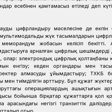
ндар есебінен қамтамасыз етіледі деп күті
ауды цифрландыру мәселесіне де екпін б
 мультимодальды жүк тасымалдарын цифр
меморандум жобасын келісіп бекітті. А
дастыруға арналған цифрлық шешімдерді
да, олар: электрондық цифрлық қолтаңбаны 
мын енгізу; кеден органдары мен тасы
еректер алмасуды ұйымдастыру; ТХКБ б
мен тиімділігін арттыру. Бұл құжат жүктер
шруттағы операциялардың ашықтығын арт
ндысы бойынша бірқатар құжаттарға қол қ
 арасындағы негізгі транзиттік дәліздерд
ытталып отыр.