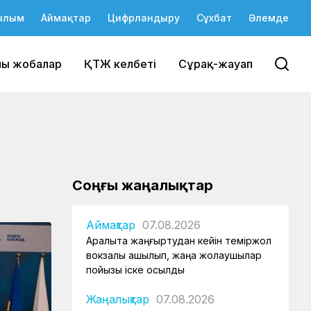
ылым
Аймақтар
Цифрландыру
Сұхбат
Әлемде
йы жобалар
ҚТЖ келбеті
Сұрақ-жауап
Соңғы жаңалықтар
Аймақтар
07.08.2026
Арқалықта жаңғыртудан кейін теміржол
вокзалы ашылып, жаңа жолаушылар
пойызы іске қосылды
Жаңалықтар
07.08.2026