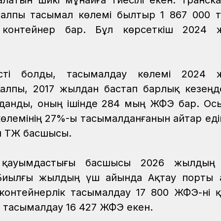
латын шикі мұнайға тиесілі екен. Транска
алпы тасымал көлемі былтыр 1 867 000 
 контейнер бар. Бұл көрсеткіш 2024 
ті болды, тасымалдау көлемі 2024 
Жалпы, 2017 жылдан бастап барлық кезең
данды, оның ішінде 284 мың ЖФЭ бар. Ос
лемінің 27%-ы тасымалданғанын айтар едік
 ҚТЖ басшысы.
 қауымдастығы басшысы 2026 жылдың б
Биылғы жылдың үш айында Ақтау порты 
контейнерлік тасымалдау 17 800 ЖФЭ-ні қ
ік тасымалдау 16 427 ЖФЭ екен.