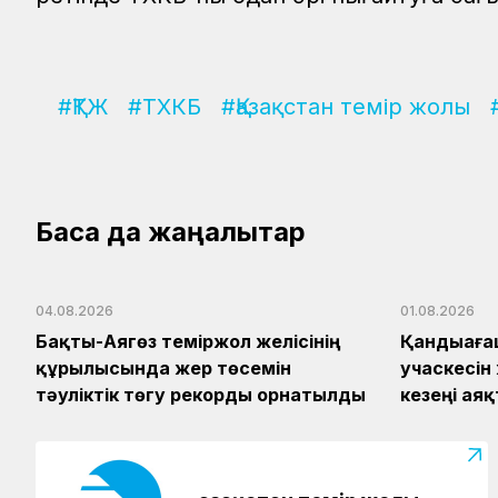
#ҚТЖ
#ТХКБ
#Қазақстан темір жолы
Басқа да жаңалықтар
04.08.2026
01.08.2026
Бақты-Аягөз теміржол желісінің
Қандыаға
құрылысында жер төсемін
учаскесін
тәуліктік төгу рекорды орнатылды
кезеңі ая