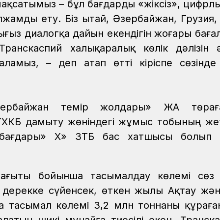
мақсатымыз – бұл бағдарды «жіксіз», цифрл
амды ету. Біз Қытай, Әзербайжан, Грузия,
ығыз диалогқа дайын екендігін жоғары баға
Транскаспий халықаралық көлік дәлізін 
ламыз, – деп атап өтті кіріспе сөзінде
ербайжан темір жолдары» ЖАҚ төрағ
ТХКБ дамыту жөніндегі жұмыс тобының жет
 бағдары» ХҚ» ЗТБ бас хатшысы болып 
бағыты бойынша тасымалдау көлемі сөз 
 дерекке сүйенсек, өткен жылы Ақтау жән
 тасымал көлемі 3,2 млн тоннаны құраға