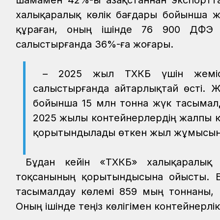
шамамен 42%-ы Қазақстаннан экспортта
халықаралық көлік бағдары бойынша ж
құраған, оның ішінде 76 900 ДФЭ
салыстырғанда 36%-ға жоғары.
– 2025 жыл ТХКБ үшін жеміс
салыстырғанда айтарлықтай өсті. 
бойынша 15 млн тонна жүк тасымал
2025 жылы контейнерлердің жалпы кө
қорытындылады өткен жыл жұмысын
Бұдан кейін «ТХКБ» халықаралық
тоқсанының қорытындысына ойысты. 
тасымалдау көлемі 859 мың тоннаны, 
Оның ішінде теңіз көлігімен контейнерл