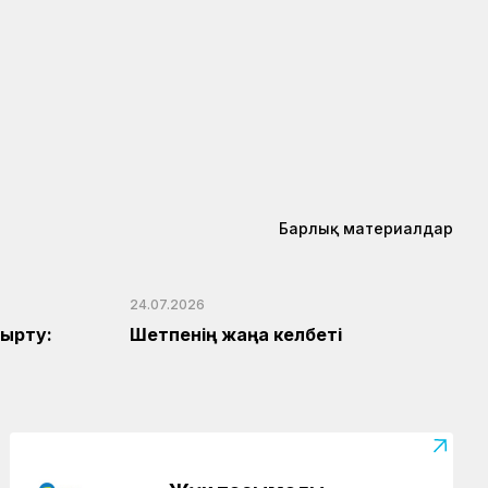
Барлық материалдар
24.07.2026
ырту:
Шетпенің жаңа келбеті