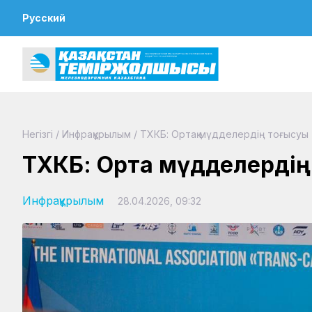
Русский
Негізгі
/
Инфрақұрылым
/
ТХКБ: Ортақ мүдделердің тоғысуы
ТХКБ: Ортақ мүдделерді
Инфрақұрылым
28.04.2026, 09:32