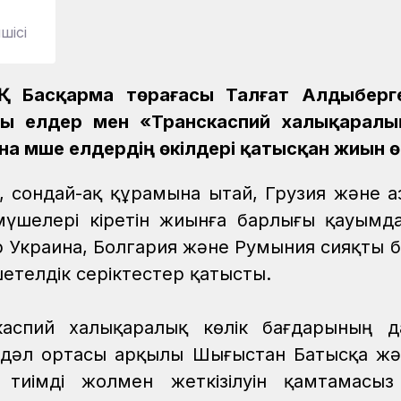
шісі
 Басқарма төрағасы Талғат Алдыберге
шы елдер мен «Транскаспий халықаралы
мүше елдердің өкілдері қатысқан жиын ө
, сондай-ақ құрамына Қытай, Грузия және Қа
үшелері кіретін жиынға барлығы қауымд
 Украина, Болгария және Румыния сияқты б
шетелдік серіктестер қатысты.
скаспий халықаралық көлік бағдарының 
 дәл ортасы арқылы Шығыстан Батысқа жә
тиімді жолмен жеткізілуін қамтамасыз