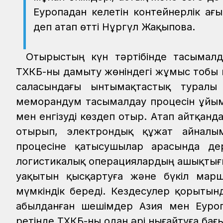
Еуропадан келетін контейнерлік ағы
деп атап өтті Нұргүл Жақыпова.
Отырыстың күн тәртібінде тасымалд
ТХКБ-ны дамыту жөніндегі жұмыс тобы
саласындағы ынтымақтастық туралы 
меморандум тасымалдау процесін ұйым
мен енгізуді көздеп отыр. Атап айтқан
отырып, электрондық құжат айналы
процесіне қатысушылар арасында д
логистикалық операциялардың ашықтығы 
уақытын қысқартуға және бүкіл мар
мүмкіндік береді. Кездесулер қорыты
Қабылданған шешімдер Азия мен Еуропа
ретінде ТХКБ-ны одан әрі нығайтуға бағ