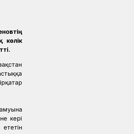
Қауіпсіздік
07.08.2026
Қауіпсіздік талаптарын сақтау –
міндет
Аймақтар
07.08.2026
новтің
Алпыс жылдық абыройлы жол
қ көлік
Жаңалықтар
07.08.2026
тті.
Кәсіподақ белсенділері марапатталды
зақстан
Спорт
07.08.2026
астыққа
Дойбышылар додасы
ірқатар
Жаңалықтар
07.08.2026
Темір жолдағы қауіпсіздік бойынша
ҚТЖ акциясына 150 бала қатысты
дамуына
Жаңалықтар
07.08.2026
не кері
Астана-1 теміржол вокзалында рейд
өтті
 ететін