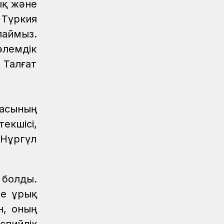
ық және
Жаңалықтар
/
07.08.2026
 Түркия
Мұрағат
Қазақстан теміржолшысы газеті, №62
лаймыз.
07 тамыз 2026 жыл
әлемдік
Жаңалықтар
06.08.2026
 Талғат
ҚТЖ-да сыбайлас жемқорлыққа қарсы іс-
қимыл мәселелері бойынша оқыту іс-
шарасы өтті
асының
Жаңалықтар
06.08.2026
екшісі,
Ұзақ мерзімді сервистік қызмет
көрсету ҚТЖ локомотив паркінің
Нұргүл
сенімділігін арттырады
Жаңалықтар
05.08.2026
болды.
Теміржолшылар 53 теміржол
өткелінде «Қауіпсіз өткел»
е Құрық
профилактикалық акциясын өткізді
н, оның
Жаңалықтар
04.08.2026