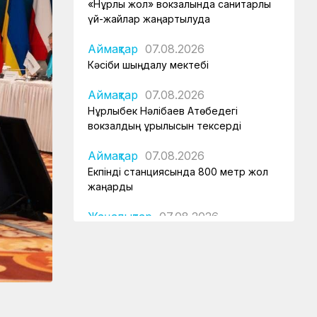
«Нұрлы жол» вокзалында санитарлық
үй-жайлар жаңартылуда
Аймақтар
07.08.2026
Кәсіби шыңдалу мектебі
Аймақтар
07.08.2026
Нұрлыбек Нәлібаев Ақтөбедегі
вокзалдың құрылысын тексерді
Аймақтар
07.08.2026
Екпінді станциясында 800 метр жол
жаңарды
Жаңалықтар
07.08.2026
Астана – 1 вокзалы заманауи, қауіпсіз
және жайлы болады
Аймақтар
07.08.2026
Күзет қызметінің қырандары