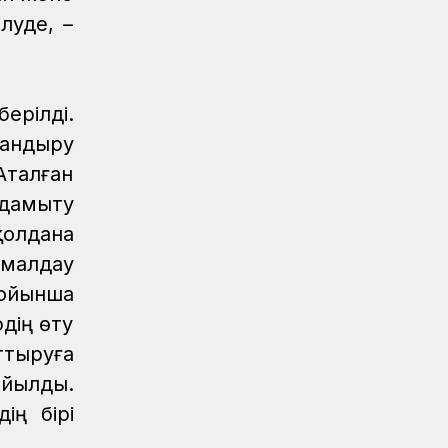
луде, –
ерілді.
ландыру
талған
 дамыту
қолдана
малдау
ойынша
дің өту
тыруға
ойылды.
ің бірі