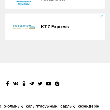
KTZ Express
мір жолының қалыптасуының барлық кезеңдерін