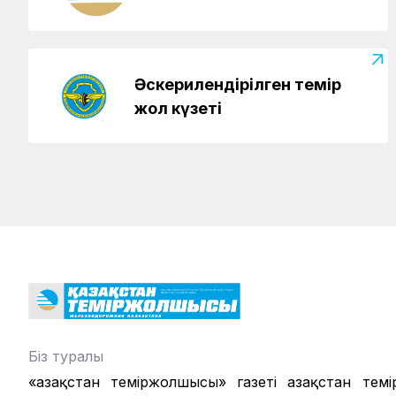
Әскерилендірілген темір
жол күзеті
Біз туралы
«Қазақстан теміржолшысы» газеті Қазақстан те