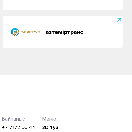
Қазтеміртранс
Байланыс
Меню
+7 7172 60 44
3D тур