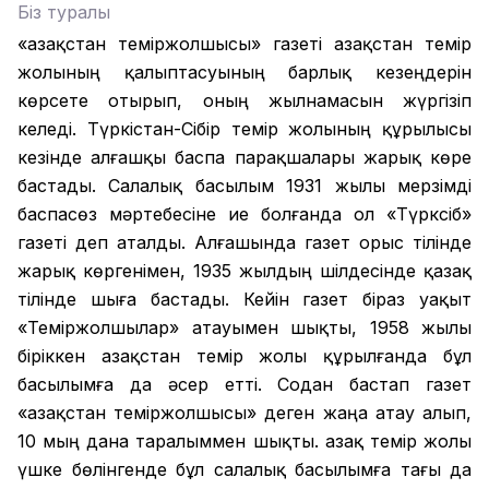
Біз туралы
«Қазақстан теміржолшысы» газеті Қазақстан темір
жолының қалыптасуының барлық кезеңдерін
көрсете отырып, оның жылнамасын жүргізіп
келеді. Түркістан-Сібір темір жолының құрылысы
кезінде алғашқы баспа парақшалары жарық көре
бастады. Салалық басылым 1931 жылы мерзімді
баспасөз мәртебесіне ие болғанда ол «Түрксіб»
газеті деп аталды. Алғашында газет орыс тілінде
жарық көргенімен, 1935 жылдың шілдесінде қазақ
тілінде шыға бастады. Кейін газет біраз уақыт
«Теміржолшылар» атауымен шықты, 1958 жылы
біріккен Қазақстан темір жолы құрылғанда бұл
басылымға да әсер етті. Содан бастап газет
«Қазақстан теміржолшысы» деген жаңа атау алып,
10 мың дана таралыммен шықты. Қазақ темір жолы
үшке бөлінгенде бұл салалық басылымға тағы да