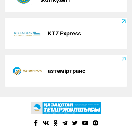
жол күзеті
KTZ Express
Қазтеміртранс