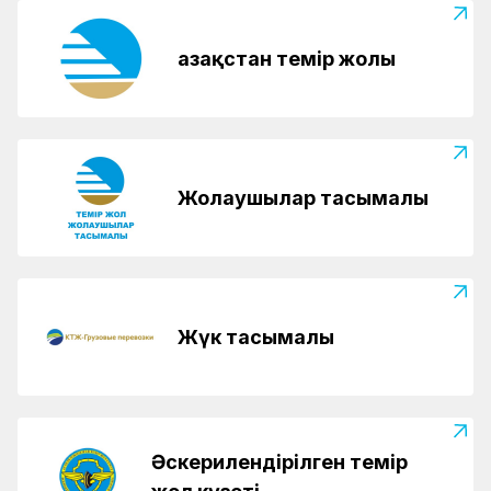
Қазақстан темір жолы
Жолаушылар тасымалы
Жүк тасымалы
Әскерилендірілген темір