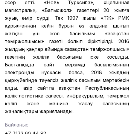
әсер етті. «Новь Турксиба», «Целинная
магистраль», «Батысжол» газеттері 20 жылға
жуық өмір сүрді. Тек 1997 жылы «ҚТЖ» РМК
құрылғаннан кейін бұрын өз алдына шығып
жатқан үш жол басылымы «Қазақстан
теміржолшысы» газеті болып біріктірілді. 2016
жылдың қаңтар айында «Қазақстан теміржолшысы»
газетінің желілік басылымы іске қосылды.
Бастапқыда сайт мерзімді басылымының
электронды нұсқасы болса, 2018 жылдың
қыркүйегінде тәуелсіз желілік басылым мәртебесін
алды. Қазір сайтта Қазақстан Республикасының
көлік-логистика саласы, инфрақұрылым, теміржол
көлігі және машина жасау саласының
жаңалықтары жарияланады.
Байланыс
+7 7172 60 44 92