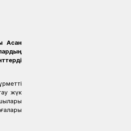
Спорт
08.08.2026
ҚТЖ құрамасы арқан тартудан
Спартакиаданың күміс жүлдегері
атанды
Спорт
08.08.2026
«KTZ Express» өкілі Әнел Жеңісқызы XI
ы Асан
Спартакиадада екінші орын иеленді
ылардың
Спорт
08.08.2026
ттерді
Теміржолшылар қоржынында – кезекті
күміс медаль
ұрметті
Спорт
08.08.2026
«Самұрық-Қазына» Спартакиадасы:
тау жүк
ҚТЖ аруы жүзуден күміс жүлде
сшылары
иеленді
ағалары
Спорт
08.08.2026
XI Спартакиадада ҚТЖ қоржынына
тағы бір алтын медаль түсті