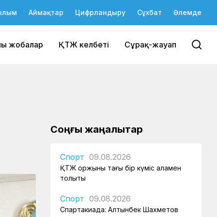
ылым
Аймақтар
Цифрландыру
Сұхбат
Әлемде
йы жобалар
ҚТЖ келбеті
Сұрақ-жауап
Соңғы жаңалықтар
Спорт
09.08.2026
ҚТЖ қоржыны тағы бір күміс алқамен
толықты
Спорт
09.08.2026
Спартакиада: Алтынбек Шахметов