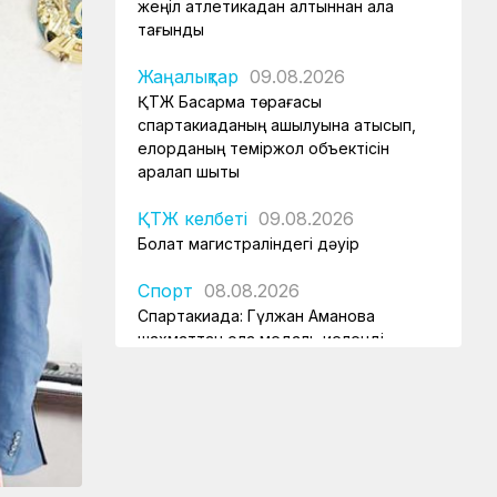
жеңіл атлетикадан алтыннан алқа
тағынды
Жаңалықтар
09.08.2026
ҚТЖ Басқарма төрағасы
спартакиаданың ашылуына қатысып,
елорданың теміржол объектісін
аралап шықты
ҚТЖ келбеті
09.08.2026
Болат магистраліндегі дәуір
Спорт
08.08.2026
Спартакиада: Гүлжан Аманова
шахматтан қола медаль иеленді
Спорт
08.08.2026
Алтынкөлдік теміржолшы «Самұрық-
Қазына» спартакиадасында
шахматтан чемпион атанды