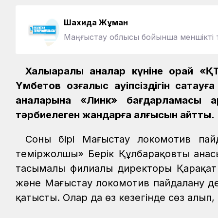
Шахида Жұман
Маңғыстау облысы бойынша меншікті т
Халықаралық аналар күніне орай 
Үмбетов қозғалыс қауіпсіздігін сақт
аналарына «Линк» бағдарламасы ар
тәрбиелеген жандарға алғысын айтты.
Соның бірі Маңғыстау локомотив па
теміржолшы» Берік Құлбарақовтың анасы
тасымалы филиалы директоры Қарақат 
және Маңғыстау локомотив пайдалану деп
қатысты. Олар да өз кезегінде сөз алып,