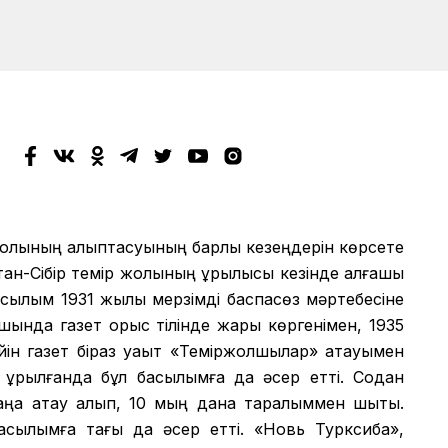
жолының қалыптасуының барлық кезеңдерін көрсете
ан-Сібір темір жолының құрылысы кезінде алғашқы
асылым 1931 жылы мерзімді баспасөз мәртебесіне
шында газет орыс тілінде жарық көргенімен, 1935
ейін газет біраз уақыт «Теміржолшылар» атауымен
 құрылғанда бұл басылымға да әсер етті. Содан
аңа атау алып, 10 мың дана таралыммен шықты.
басылымға тағы да әсер етті. «Новь Турксиба»,