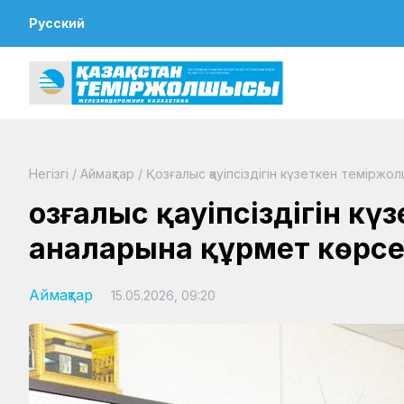
Русский
Негізгі
/
Аймақтар
/
Қозғалыс қауіпсіздігін күзеткен темірж
Қозғалыс қауіпсіздігін 
аналарына құрмет көрсе
Аймақтар
15.05.2026, 09:20