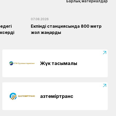
Барлық материалдар
Жаңалықтар
07.08.2026
«Нұрлы жол» вокзалында санитарлық
үй-жайлар жаңартылуда
07.08.2026
Аймақтар
07.08.2026
едегі
Екпінді станциясында 800 метр
Кәсіби шыңдалу мектебі
ксерді
жол жаңарды
Аймақтар
07.08.2026
Нұрлыбек Нәлібаев Ақтөбедегі
вокзалдың құрылысын тексерді
Жүк тасымалы
Аймақтар
07.08.2026
Екпінді станциясында 800 метр жол
жаңарды
Жаңалықтар
07.08.2026
Астана – 1 вокзалы заманауи, қауіпсіз
Қазтеміртранс
және жайлы болады