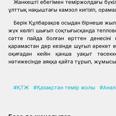
Жанкешті еңбегімен теміржолдағы бүкіл
ұлттық нақыштағы камзол кигізіп, орам
Берік Құлбарақов осыдан бірнеше жыл
жүк көлігі шығып соқтығысқанда теплов
сәтте пайда болған өрттен денесінің
қарамастан дер кезінде шұғыл әрекет е
оқиғадан кейін қанша уақыт төсекк
нәтижесінде аяққа қайта тұрып, жұмыс
#ҚТЖ
#Қазақстан темір жолы
#Анал