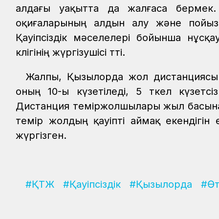
алдағы уақытта да жалғаса бермек. 
оқиғаларының алдын алу және пойызда
Қауіпсіздік мәселелері бойынша нұсқ
көлігінің жүргізушісі өтті.
Жалпы, Қызылорда жол дистанциясына
оның 10-ы күзетіледі, 5 өткел күзетсіз
Дистанция теміржолшылары жыл басынан бе
темір жолдың қауіпті аймақ екендігін
жүргізген.
#ҚТЖ
#Қауіпсіздік
#Қызылорда
#Өт