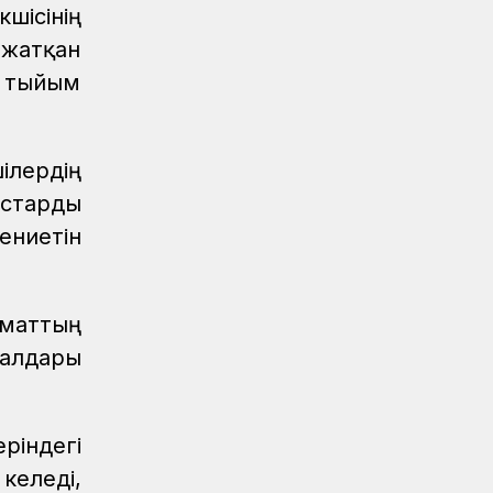
шісінің
Жаңалықтар
04.08.2026
 жатқан
Теміржолшылардың мерекелік
ң тыйым
демалысы
ілердің
ыстарды
ениетін
аматтың
салдары
ріндегі
келеді,