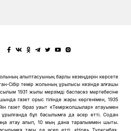
жолының қалыптасуының барлық кезеңдерін көрсете
ан-Сібір темір жолының құрылысы кезінде алғашқы
асылым 1931 жылы мерзімді баспасөз мәртебесіне
шында газет орыс тілінде жарық көргенімен, 1935
ейін газет біраз уақыт «Теміржолшылар» атауымен
 құрылғанда бұл басылымға да әсер етті. Содан
аңа атау алып, 10 мың дана таралыммен шықты.
басылымға тағы да әсер етті. «Новь Турксиба»,