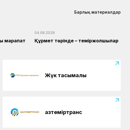
Барлық материалдар
04.08.2026
ты марапат
Құрмет төрінде – теміржолшылар
Жүк тасымалы
Қазтеміртранс