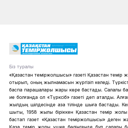
Біз туралы
«Қазақстан теміржолшысы» газеті Қазақстан темір 
отырып, оның жылнамасын жүргізіп келеді. Түркіст
баспа парақшалары жарық көре бастады. Салалық б
ие болғанда ол «Түрксіб» газеті деп аталды. Алға
жылдың шілдесінде қазақ тілінде шыға бастады. К
шықты, 1958 жылы біріккен Қазақстан темір жолы
бастап газет «Қазақстан теміржолшысы» деген ж
Қазақ темір жолы үшке бөлінгенде бұл салалық 