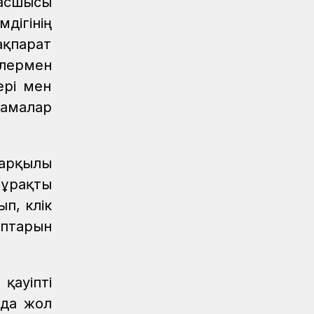
басшысы
дігінің
Аймақтар
04.08.2026
Құрмет төрінде – теміржолшылар
ақпарат
лермен
Аймақтар
04.08.2026
ері мен
Ақтөбеде үздік теміржолшылар
марапатталды
намалар
Аймақтар
04.08.2026
«Ахау Семей» шырқалған күн...
 арқылы
Аймақтар
04.08.2026
ұрақты
Мерейлі марапат
, көлік
Аймақтар
04.08.2026
аптарын
Маңғыстауда үздік теміржолшылар
төсбелгілермен марапатталды
қауіпті
Аймақтар
04.08.2026
Сарышағанда «Теміржол саябағы»
нда жол
ашылды