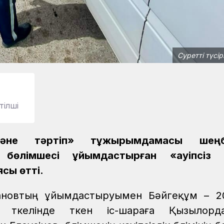
Суретті түсір
тілші
әне тәртіп» тұжырымдамасы шеңбе
 бөлімшесі ұйымдастырған «Қауіпсіз 
сы өтті.
жановтың ұйымдастыруымен Бәйгеқұм – 2
л өткелінде өткен іс-шараға Қызылор