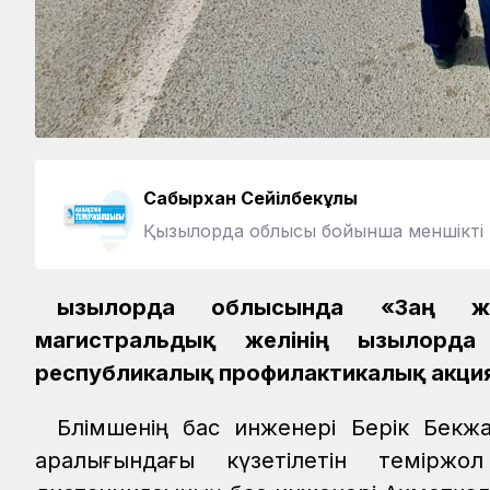
Сабырхан Сейілбекұлы
Қызылорда облысы бойынша меншікті 
Қызылорда облысында «Заң ж
магистральдық желінің Қызылорда
республикалық профилактикалық акция
Бөлімшенің бас инженері Берік Бек
аралығындағы күзетілетін теміржо