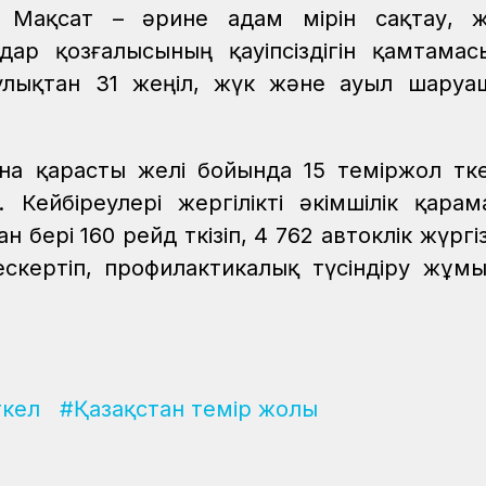
Мақсат – әрине адам өмірін сақтау, жо
р қозғалысының қауіпсіздігін қамтамас
аулықтан 31 жеңіл, жүк және ауыл шару
 қарасты желі бойында 15 теміржол өтке
. Кейбіреулері жергілікті әкімшілік қарам
рі 160 рейд өткізіп, 4 762 автокөлік жүргіз
 ескертіп, профилактикалық түсіндіру жұм
кел
#Қазақстан темір жолы