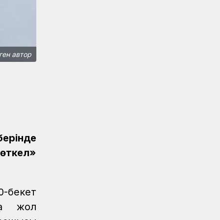
Қауіпсіздік сызығынан аттама...
Қауіпсіздік
04.08.2026
Жүргізушілерге жадынама таратты
ген автор
ҚТЖ келбеті
04.08.2026
Үздік атанған үштік
Жаңалықтар
04.08.2026
Ерен еңбектері еленді
Жаңалықтар
04.08.2026
Астана станциясының теміржол
рінде
өткелінде «Қауіпсіз өткел» акциясы
өткел»
өтті
Жаңалықтар
04.08.2026
«Жүк тасымалының» жетістігі
0-бекет
Аймақтар
04.08.2026
да жол
Мерейлі мереке, лайықты марапат