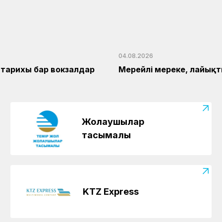
04.08.2026
тарихы бар вокзалдар
Мерейлі мереке, лайық
Жолаушылар
тасымалы
KTZ Express