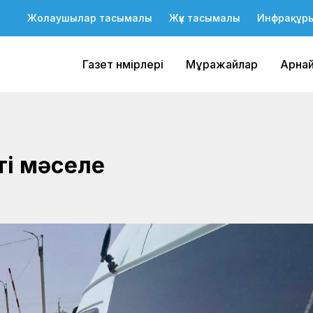
Жолаушылар тасымалы
Жүк тасымалы
Инфрақұр
Газет нөмірлері
Мұражайлар
Арна
кті мәселе