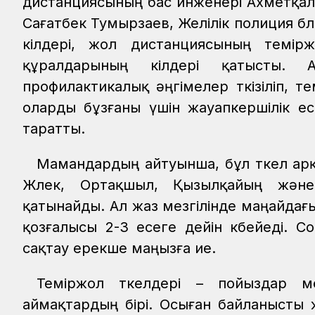
дистанциясының бас инженері Ахметқали Е
Сағатбек Тумырзаев, Желілік полиция бөл
өкілдері, жол дистанциясының темір
құралдарының өкілдері қатысты. 
профилактикалық әңгімелер өткізіліп, те
оларды бұзғаны үшін жауапкершілік е
таратты.
Мамандардың айтуынша, бұл өткел арқ
Жөлек, Ортақшыл, Қызылқайың жән
қатынайды. Ал жаз мезгілінде маңайдағ
қозғалысы 2-3 есеге дейін көбейеді. С
сақтау ерекше маңызға ие.
Теміржол өткелдері – пойыздар ме
аймақтардың бірі. Осыған байланысты 