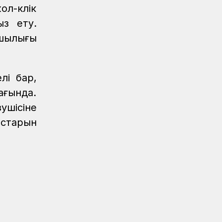
л-көлік
ыз ету.
ашылығы
лі бар,
ағында.
ушісіне
ыстарын