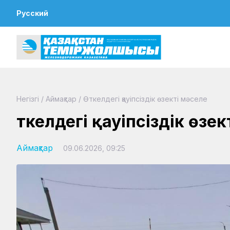
Русский
Негізгі
/
Аймақтар
/
Өткелдегі қауіпсіздік өзекті мәселе
Өткелдегі қауіпсіздік өзе
Аймақтар
09.06.2026, 09:25