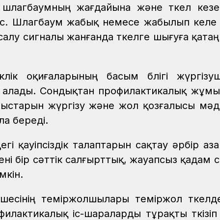
 шлагбаумның жағдайына және өткел кезек
иіс. Шлагбаум жабық немесе жабылып келе
алу сигналы жанғанда өткелге шығуға қата
лік оқиғаларының басым бөлігі жүргізуш
ын алады. Сондықтан профилактикалық жұм
мыстарын жүргізу және жол қозғалысы мәд
ла береді.
гі қауіпсіздік талаптарын сақтау әрбір аз
ені бір сәттік салғырттық, жауапсыз қадам 
үмкін.
шесінің теміржолшылары теміржол өткелде
филактикалық іс-шараларды тұрақты өткізіп 