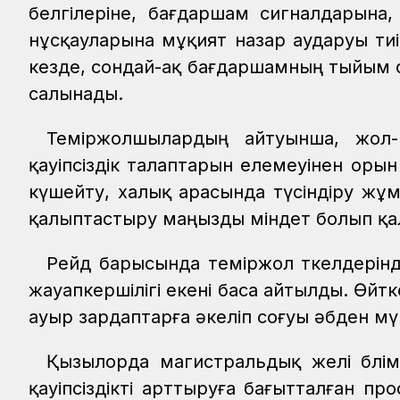
белгілеріне, бағдаршам сигналдарына,
нұсқауларына мұқият назар аударуы т
кезде, сондай-ақ бағдаршамның тыйым с
салынады.
Теміржолшылардың айтуынша, жол-кө
қауіпсіздік талаптарын елемеуінен ор
күшейту, халық арасында түсіндіру жұ
қалыптастыру маңызды міндет болып қа
Рейд барысында теміржол өткелдерінде
жауапкершілігі екені баса айтылды. Өйтк
ауыр зардаптарға әкеліп соғуы әбден м
Қызылорда магистральдық желі бөлім
қауіпсіздікті арттыруға бағытталған про