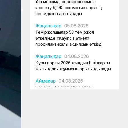
Ұзақ мерзімді сервистік қызмет
көрсету ҚТЖ локомотив паркінің
сенімділігін арттырады
Жаңалықтар
05.08.2026
Теміржолшылар 53 теміржол
өткелінде «Қауіпсіз өткел»
профилактикалық акциясын өткізді
Жаңалықтар
04.08.2026
Құрық порты 2026 жылдың І-ші жарты
жылындағы жұмысын қорытындылады
Аймақтар
04.08.2026
Боранды бекеттің бас қақпасы
Аймақтар
04.08.2026
Ғасырлық тарихы бар вокзалдар
жаңарды
Қауіпсіздік
04.08.2026