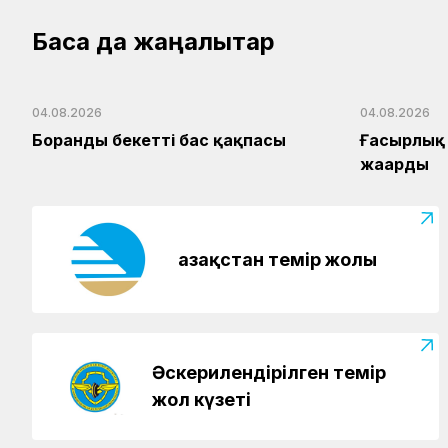
Басқа да жаңалықтар
04.08.2026
04.08.2026
Боранды бекеттің бас қақпасы
Ғасырлық 
жаңарды
Қазақстан темір жолы
Әскерилендірілген темір
жол күзеті