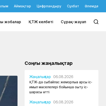
ылым
Аймақтар
Цифрландыру
Сұхбат
Әлемде
йы жобалар
ҚТЖ келбеті
Сұрақ-жауап
Соңғы жаңалықтар
Жаңалықтар
06.08.2026
ҚТЖ-да сыбайлас жемқорлыққа қарсы іс-
қимыл мәселелері бойынша оқыту іс-
шарасы өтті
Жаңалықтар
06.08.2026