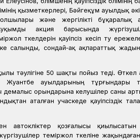
леусінов, бөлімшенің қауіпсіздік бөлімінің 
імінің қызметкерлері, Бәйгеқұм ауылдық әкім
жолшылары және жергілікті бұқаралық 
Ауқымды акция барысында жүргізуші
міржол өткелдерін қауіпсіз кесіп өту ережел
ске салынды, сондай-ақ ақпараттық жады
ылы тәулігіне 50 шақты пойыз өтеді. Өткел
е Жуантөбе ауылдарының тұрғындары т
ы демалыс орындарына келушілер саны артып
ондықтан аталған учаскеде қауіпсіздік тал
н автокөліктер қозғалысы қиылысатын 
жүргізушілер теміржол өткеліне жақындаға