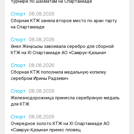
турнире по шахматам на Спартакиаде
Спорт
08.08.2026
Сборная КТЖ заняла второе место по арқан тарту
на Спартакиаде
Спорт
08.08.2026
Әнел Жеңісқызы завоевала серебро для сборной
КТЖ на XI Спартакиаде АО «Самрук-Қазына»
Спорт
08.08.2026
Сборная КТЖ пополнила медальную копилку
серебром Ирины Радзевич
Спорт
08.08.2026
Железнодорожница принесла серебряную медаль
для КТЖ
Спорт
08.08.2026
Очередное золото КТЖ на XI Спартакиаде АО
«Самрук-Қазына» принес пловец