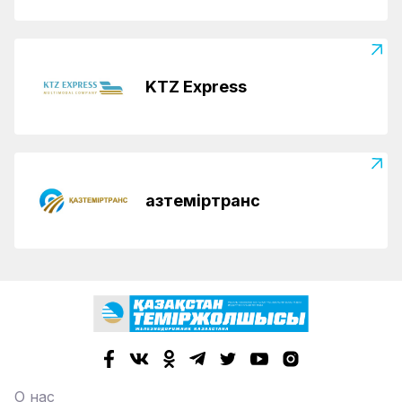
KTZ Express
Қазтеміртранс
О нас