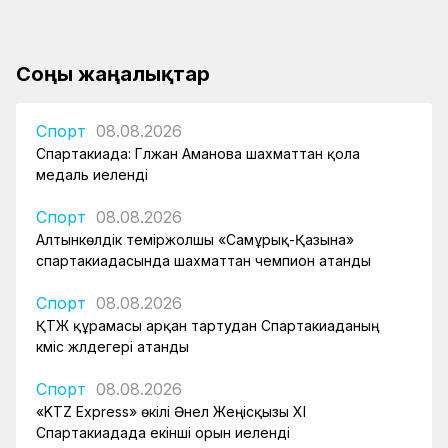
Соңғы жаңалықтар
Спорт
08.08.2026
Спартакиада: Гүлжан Аманова шахматтан қола
медаль иеленді
Спорт
08.08.2026
Алтынкөлдік теміржолшы «Самұрық-Қазына»
спартакиадасында шахматтан чемпион атанды
Спорт
08.08.2026
ҚТЖ құрамасы арқан тартудан Спартакиаданың
күміс жүлдегері атанды
Спорт
08.08.2026
«KTZ Express» өкілі Әнел Жеңісқызы XI
Спартакиадада екінші орын иеленді