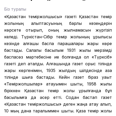
Біз туралы
«Қазақстан теміржолшысы» газеті Қазақстан темір
жолының қалыптасуының барлық кезеңдерін
көрсете отырып, оның жылнамасын жүргізіп
келеді. Түркістан-Сібір темір жолының құрылысы
кезінде алғашқы баспа парақшалары жарық көре
бастады. Салалық басылым 1931 жылы мерзімді
баспасөз мәртебесіне ие болғанда ол «Түрксіб»
газеті деп аталды. Алғашында газет орыс тілінде
жарық көргенімен, 1935 жылдың шілдесінде қазақ
тілінде шыға бастады. Кейін газет біраз уақыт
«Теміржолшылар» атауымен шықты, 1958 жылы
біріккен Қазақстан темір жолы құрылғанда бұл
басылымға да әсер етті. Содан бастап газет
«Қазақстан теміржолшысы» деген жаңа атау алып,
10 мың дана таралыммен шықты. Қазақ темір жолы