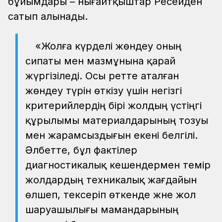
бұйымдары – нығайтқыштар Ресейден
сатып алынады.
«Жолға күрделі жөндеу оның
сипаты мен мазмұнына қарай
жүргізіледі. Осы ретте аталған
жөндеу түрін өткізу үшін негізгі
критерийлердің бірі жолдың үстіңгі
құрылымы материалдарының тозуы
мен жарамсыздығын екені белгілі.
Әлбетте, бұл фактілер
диагностикалық кешендермен темір
жолдардың техникалық жағдайын
өлшеп, тексеріп өткенде және жол
шаруашылығы мамандарының