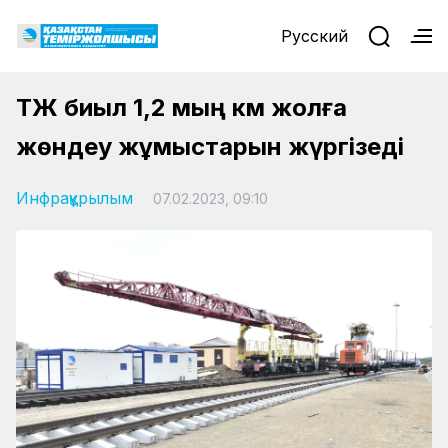
Русский
ҚТЖ биыл 1,2 мың км жолға
жөндеу жұмыстарын жүргізеді
Инфрақұрылым
07.02.2023, 09:10