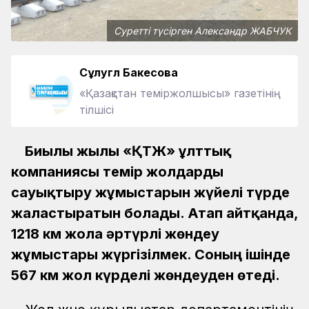
Суретті түсірген Александр ЖАБЧУК
Сұлугүл Бакесова
«Қазақстан теміржолшысы» газетінің
тілшісі
Биылғы жылы «ҚТЖ» ұлттық
компаниясы темір жолдарды
сауықтыру жұмыстарын жүйелі түрде
жалғастыратын болады. Атап айтқанда,
1218 км жолға әртүрлі жөндеу
жұмыстары жүргізілмек. Соның ішінде
567 км жол күрделі жөндеуден өтеді.