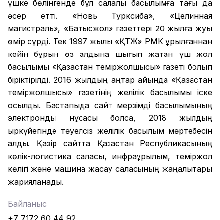
үшке бөлінгенде бұл салалық басылымға тағы да
әсер етті. «Новь Турксиба», «Целинная
магистраль», «Батысжол» газеттері 20 жылға жуық
өмір сүрді. Тек 1997 жылы «ҚТЖ» РМК құрылғаннан
кейін бұрын өз алдына шығып жатқан үш жол
басылымы «Қазақстан теміржолшысы» газеті болып
біріктірілді. 2016 жылдың қаңтар айында «Қазақстан
теміржолшысы» газетінің желілік басылымы іске
қосылды. Бастапқыда сайт мерзімді басылымының
электронды нұсқасы болса, 2018 жылдың
қыркүйегінде тәуелсіз желілік басылым мәртебесін
алды. Қазір сайтта Қазақстан Республикасының
көлік-логистика саласы, инфрақұрылым, теміржол
көлігі және машина жасау саласының жаңалықтары
жарияланады.
Байланыс
+7 7172 60 44 92