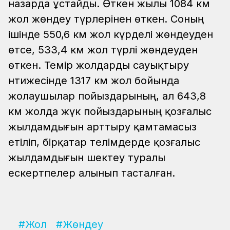
назарда ұстайды. Өткен жылы 1084 км
жол жөндеу түрлерінен өткен. Соның
ішінде 550,6 км жол күрделі жөндеуден
өтсе, 533,4 км жол түрлі жөндеуден
өткен. Темір жолдарды сауықтыру
нәтижесінде 1317 км жол бойында
жолаушылар пойыздарының, ал 643,8
км жолда жүк пойыздарының қозғалыс
жылдамдығын арттыру қамтамасыз
етіліп, бірқатар телімдерде қозғалыс
жылдамдығын шектеу туралы
ескертпелер алынып тасталған.
#Жол
#Жөндеу