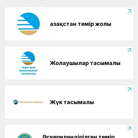
Қазақстан темір жолы
Жолаушылар тасымалы
Жүк тасымалы
Әскерилендірілген темір