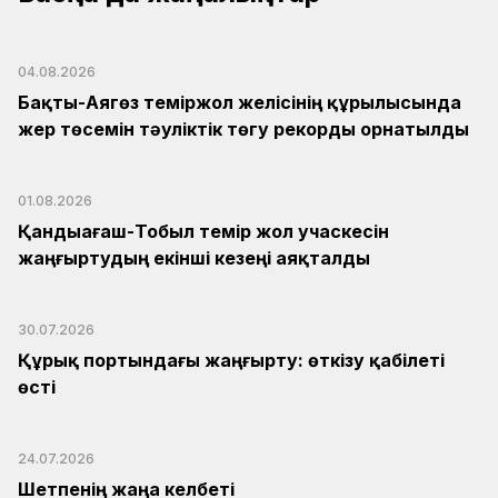
04.08.2026
Бақты-Аягөз теміржол желісінің құрылысында
жер төсемін тәуліктік төгу рекорды орнатылды
01.08.2026
Қандыағаш-Тобыл темір жол учаскесін
жаңғыртудың екінші кезеңі аяқталды
30.07.2026
Құрық портындағы жаңғырту: өткізу қабілеті
өсті
24.07.2026
Шетпенің жаңа келбеті