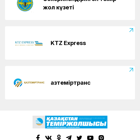
жол күзеті
KTZ Express
Қазтеміртранс