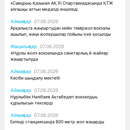
«Самұрық-Қазына» АҚ XI Спартакиадасында ҚТЖ
алғашқы алтын медалді еншіледі
Аймақтар
07.08.2026
Арқалықта жаңғыртудан кейін теміржол вокзалы
ашылып, жаңа жолаушылар пойызы іске қосылды
Жаңалықтар
07.08.2026
«Нұрлы жол» вокзалында санитарлық үй-жайлар
жаңартылуда
Аймақтар
07.08.2026
Кәсіби шыңдалу мектебі
Аймақтар
07.08.2026
Нұрлыбек Нәлібаев Ақтөбедегі вокзалдың
құрылысын тексерді
Аймақтар
07.08.2026
Екпінді станциясында 800 метр жол жаңарды