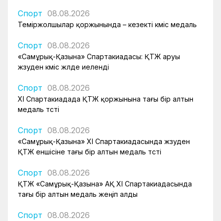
Спорт
08.08.2026
Теміржолшылар қоржынында – кезекті күміс медаль
Спорт
08.08.2026
«Самұрық-Қазына» Спартакиадасы: ҚТЖ аруы
жүзуден күміс жүлде иеленді
Спорт
08.08.2026
XI Спартакиадада ҚТЖ қоржынына тағы бір алтын
медаль түсті
Спорт
08.08.2026
«Самұрық-Қазына» XI Спартакиадасында жүзуден
ҚТЖ еншісіне тағы бір алтын медаль түсті
Спорт
08.08.2026
ҚТЖ «Самұрық-Қазына» АҚ XI Спартакиадасында
тағы бір алтын медаль жеңіп алды
Спорт
08.08.2026