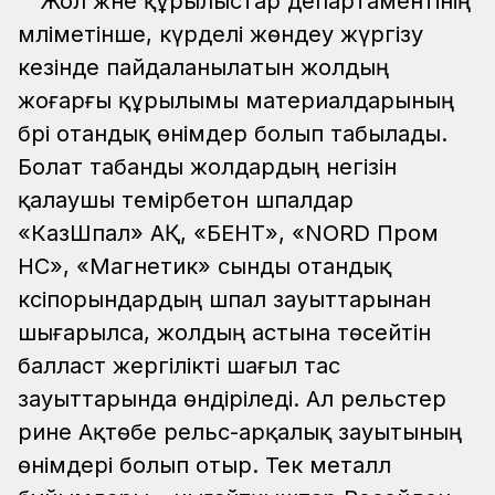
Жол және құрылыстар департаментінің
мәліметінше, күрделі жөндеу жүргізу
кезінде пайдаланылатын жолдың
жоғарғы құрылымы материалдарының
бәрі отандық өнімдер болып табылады.
Болат табанды жолдардың негізін
қалаушы темірбетон шпалдар
«КазШпал» АҚ, «БЕНТ», «NORD Пром
НС», «Магнетик» сынды отандық
кәсіпорындардың шпал зауыттарынан
шығарылса, жолдың астына төсейтін
балласт жергілікті шағыл тас
зауыттарында өндіріледі. Ал рельстер
әрине Ақтөбе рельс-арқалық зауытының
өнімдері болып отыр. Тек металл