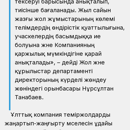
тексеруі барысында анықталып,
тиісінше бағаланады. Жыл сайын
жазғы жол жұмыстарының көлемі
телімдердің өндірістік қуаттылығына,
учаскелердің басымдыққа ие
болуына және Компанияның
қаржылық мүмкіндігіне қарай
анықталады», – дейді Жол және
құрылыстар департаменті
директорының күрделі жөндеу
жөніндегі орынбасары Нұрсұлтан
Танабаев.
Ұлттық компания теміржолдарды
жаңартып-жаңғырту мәселесін ұдайы