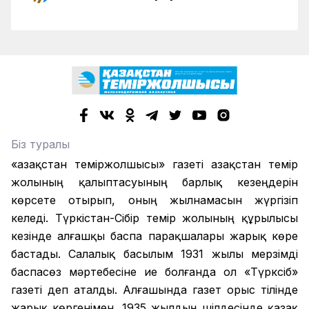
Біз туралы
«Қазақстан теміржолшысы» газеті Қазақстан темір
жолының қалыптасуының барлық кезеңдерін
көрсете отырып, оның жылнамасын жүргізіп
келеді. Түркістан-Сібір темір жолының құрылысы
кезінде алғашқы баспа парақшалары жарық көре
бастады. Салалық басылым 1931 жылы мерзімді
баспасөз мәртебесіне ие болғанда ол «Түрксіб»
газеті деп аталды. Алғашында газет орыс тілінде
жарық көргенімен, 1935 жылдың шілдесінде қазақ