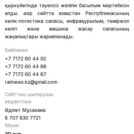
қыркүйегінде тәуелсіз желілік басылым мәртебесін
алды. Қазір сайтта Қазақстан Республикасының
көлік-логистика саласы, инфрақұрылым, теміржол
көлігі және машина жасау саласының
жаңалықтары жарияланады.
Байланыс
+7 7172 60 44 92
+7 7172 60 44 88
+7 7172 60 44 87
railnews.kz@gmail.com
Сайттың шығарушы
редакторы
Әділет Мұсахаев
8 707 830 7721
Меню