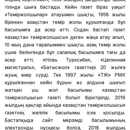
тілінде шыға бастады. Кейін газет біраз уақыт
«Теміржолшылар» атауымен шықты, 1958 жылы
біріккен Қазақстан темір жолы құрылғанда бұл
басылымға да әсер етті. Содан бастап газет
«Қазақстан теміржолшысы» деген жаңа атау алып,
10 мың дана таралыммен шықты. Қазақ темір жолы
үшке бөлінгенде бұл салалық басылымға тағы да
әсер етті. «Новь Турксиба», «Целинная
магистраль», «Батысжол» газеттері 20 жылға
жуық өмір сүрді. Тек 1997 жылы «ҚТЖ» РМК
құрылғаннан кейін бұрын өз алдына шығып
жатқан үш жол басылымы «Қазақстан
теміржолшысы» газеті болып біріктірілді. 2016
жылдың қаңтар айында «Қазақстан теміржолшысы»
газетінің желілік басылымы іске қосылды.
Бастапқыда сайт мерзімді басылымының
электронды нұсқасы болса, 2018 жылдың