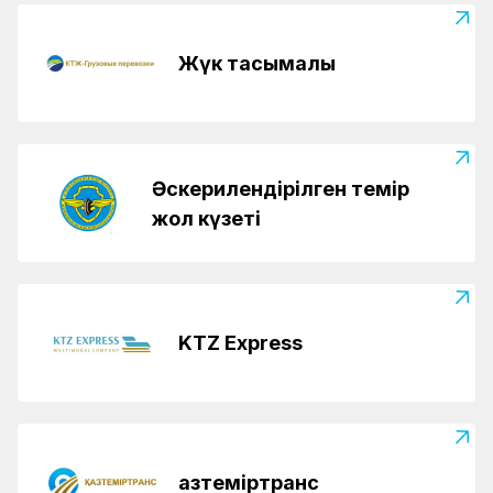
Жүк тасымалы
Әскерилендірілген темір
жол күзеті
KTZ Express
Қазтеміртранс