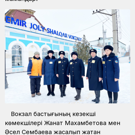
Вокзал бастығының кезекші
көмекшілері Жанат Махамбетова мен
Әсел Сембаева жасалып жатқан