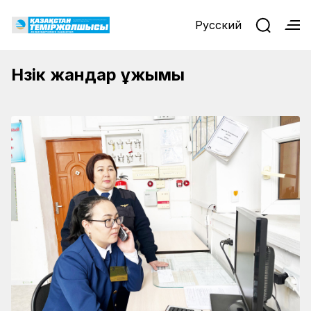
Русский
Нәзік жандар ұжымы