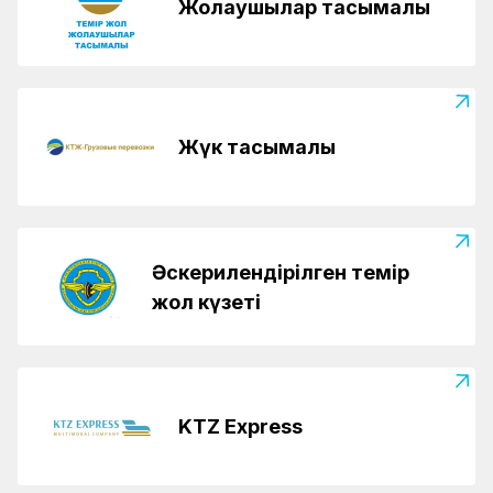
Жолаушылар тасымалы
Жүк тасымалы
Әскерилендірілген темір
жол күзеті
KTZ Express