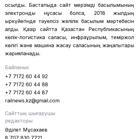
қосылды. Бастапқыда сайт мерзімді басылымының
электронды нұсқасы болса, 2018 жылдың
қыркүйегінде тәуелсіз желілік басылым мәртебесін
алды. Қазір сайтта Қазақстан Республикасының
көлік-логистика саласы, инфрақұрылым, теміржол
көлігі және машина жасау саласының жаңалықтары
жарияланады.
Байланыс
+7 7172 60 44 92
+7 7172 60 44 88
+7 7172 60 44 87
railnews.kz@gmail.com
Сайттың шығарушы
редакторы
Әділет Мұсахаев
8 707 830 7721