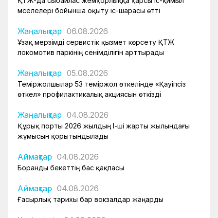
ҚТЖ-да сыбайлас жемқорлыққа қарсы іс-қимыл
мәселелері бойынша оқыту іс-шарасы өтті
Жаңалықтар
06.08.2026
Ұзақ мерзімді сервистік қызмет көрсету ҚТЖ
локомотив паркінің сенімділігін арттырады
Жаңалықтар
05.08.2026
Теміржолшылар 53 теміржол өткелінде «Қауіпсіз
өткел» профилактикалық акциясын өткізді
Жаңалықтар
04.08.2026
Құрық порты 2026 жылдың І-ші жарты жылындағы
жұмысын қорытындылады
Аймақтар
04.08.2026
Боранды бекеттің бас қақпасы
Аймақтар
04.08.2026
Ғасырлық тарихы бар вокзалдар жаңарды