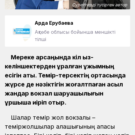
Суреттерді түсірген автор
Ардақ Ерубаева
Ақтөбе облысы бойынша меншікті
тілші
Мереке қарсаңында кіл қыз-
келіншектерден құралған ұжымның
есігін қақтық. Темір-терсектің ортасында
жүрсе де нәзіктігін жоғалтпаған асыл
жандар вокзал шаруашылығын
ұршықша иіріп отыр.
Шалқар темір жол вокзалы –
теміржолшылар қалашығының қақпасы