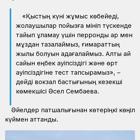
«Қыстың күні жұмыс көбейеді,
жолаушылар пойызға мініп түскенде
тайып құламау үшін перронды қар мен
мұздан тазалаймыз, ғимараттың
жылы болуын қадағалаймыз. Алты ай
сайын еңбек қауіпсіздігі және өрт
қауіпсіздігіне тест тапсырамыз», –
дейді вокзал бастығының кезекші
көмекшісі Әсел Сембаева.
Әйелдер патшалығынан көтеріңкі көңіл
күймен аттандық.