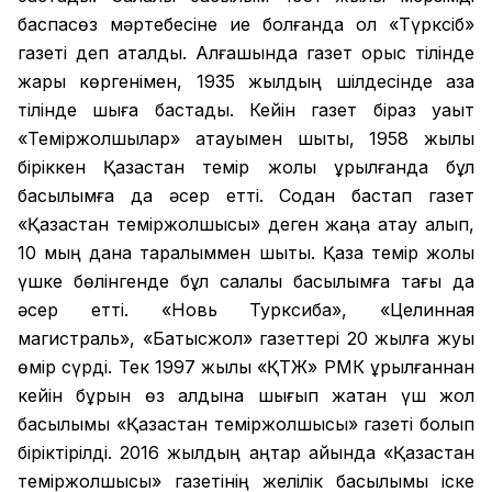
баспасөз мәртебесіне ие болғанда ол «Түрксіб»
газеті деп аталды. Алғашында газет орыс тілінде
жарық көргенімен, 1935 жылдың шілдесінде қазақ
тілінде шыға бастады. Кейін газет біраз уақыт
«Теміржолшылар» атауымен шықты, 1958 жылы
біріккен Қазақстан темір жолы құрылғанда бұл
басылымға да әсер етті. Содан бастап газет
«Қазақстан теміржолшысы» деген жаңа атау алып,
10 мың дана таралыммен шықты. Қазақ темір жолы
үшке бөлінгенде бұл салалық басылымға тағы да
әсер етті. «Новь Турксиба», «Целинная
магистраль», «Батысжол» газеттері 20 жылға жуық
өмір сүрді. Тек 1997 жылы «ҚТЖ» РМК құрылғаннан
кейін бұрын өз алдына шығып жатқан үш жол
басылымы «Қазақстан теміржолшысы» газеті болып
біріктірілді. 2016 жылдың қаңтар айында «Қазақстан
теміржолшысы» газетінің желілік басылымы іске