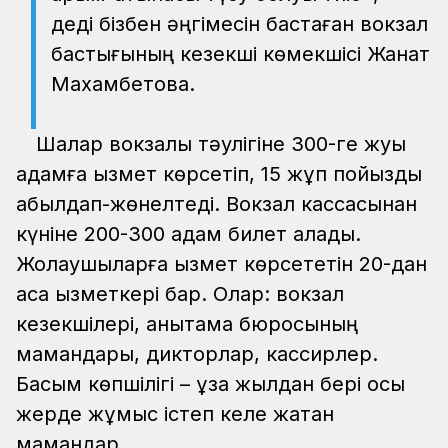
деді бізбен әңгімесін бастаған вокзал
бастығының кезекші көмекшісі Жанат
Махамбетова.
Шалқар вокзалы тәулігіне 300-ге жуық
адамға қызмет көрсетіп, 15 жұп пойызды
қабылдап-жөнелтеді. Вокзал кассасынан
күніне 200-300 адам билет алады.
Жолаушыларға қызмет көрсететін 20-дан
аса қызметкері бар. Олар: вокзал
кезекшілері, анықтама бюросының
мамандары, дикторлар, кассирлер.
Басым көпшілігі – ұзақ жылдан бері осы
жерде жұмыс істеп келе жатқан
мамандар.