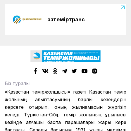
Қазтеміртранс
Біз туралы
«Қазақстан теміржолшысы» газеті Қазақстан темір
жолының қалыптасуының барлық кезеңдерін
көрсете отырып, оның жылнамасын жүргізіп
келеді. Түркістан-Сібір темір жолының құрылысы
кезінде алғашқы баспа парақшалары жарық көре
бастады. Салалық басылым 1931 жылы мерзімді