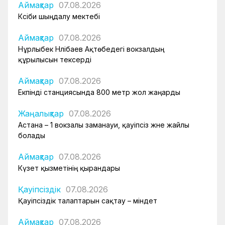
Аймақтар
07.08.2026
Кәсіби шыңдалу мектебі
Аймақтар
07.08.2026
Нұрлыбек Нәлібаев Ақтөбедегі вокзалдың
құрылысын тексерді
Аймақтар
07.08.2026
Екпінді станциясында 800 метр жол жаңарды
Жаңалықтар
07.08.2026
Астана – 1 вокзалы заманауи, қауіпсіз және жайлы
болады
Аймақтар
07.08.2026
Күзет қызметінің қырандары
Қауіпсіздік
07.08.2026
Қауіпсіздік талаптарын сақтау – міндет
Аймақтар
07.08.2026