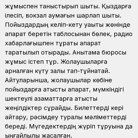
жұмыспен таныстырып шықты. Қыздарға
ілесіп, вокзал аумағын шарлап шықтық.
Пойыздардың келіп-кету уақыты жөнінде
ақпарат беретін таблосынан бөлек, радио
хабарлағышпен тұрақты ақпарат
таратылып отырады. Анықтама бюросы
жұмыс істеп тұр. Жолаушыларға
арналған күту залы тап-тұйнақтай.
Айтуларынша, жолаушылар көбіне
пойыздарға қатысты ақпарат, мүмкіндігі
шектеулі азаматтарға қатысты
жеңілдіктер сұрайды. Билеттерді кері
қайтару, рәсімдеу туралы мәліметтерді
береді. Мүгедектердің жүріп тұруына да
ыңғайлылық жасалған.