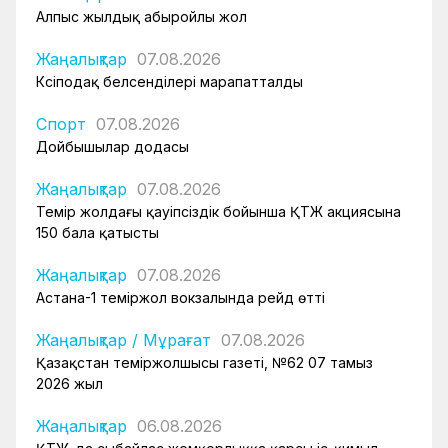
Алпыс жылдық абыройлы жол
Жаңалықтар
07.08.2026
Кәсіподақ белсенділері марапатталды
Спорт
07.08.2026
Дойбышылар додасы
Жаңалықтар
07.08.2026
Темір жолдағы қауіпсіздік бойынша ҚТЖ акциясына
150 бала қатысты
Жаңалықтар
07.08.2026
Астана-1 теміржол вокзалында рейд өтті
Жаңалықтар
/
Мұрағат
07.08.2026
Қазақстан теміржолшысы газеті, №62 07 тамыз
2026 жыл
Жаңалықтар
06.08.2026