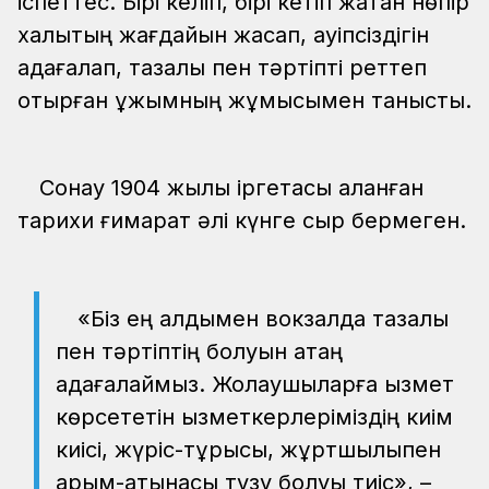
іспеттес. Бірі келіп, бірі кетіп жатқан нөпір
халықтың жағдайын жасап, қауіпсіздігін
қадағалап, тазалық пен тәртіпті реттеп
отырған ұжымның жұмысымен таныстық.
Сонау 1904 жылы іргетасы қаланған
тарихи ғимарат әлі күнге сыр бермеген.
«Біз ең алдымен вокзалда тазалық
пен тәртіптің болуын қатаң
қадағалаймыз. Жолаушыларға қызмет
көрсететін қызметкерлеріміздің киім
киісі, жүріс-тұрысы, жұртшылықпен
қарым-қатынасы түзу болуы тиіс», –