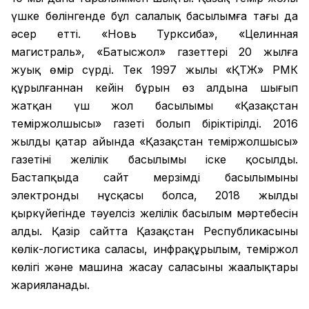
үшке бөлінгенде бұл салалық басылымға тағы да
әсер етті. «Новь Турксиба», «Целинная
магистраль», «Батысжол» газеттері 20 жылға
жуық өмір сүрді. Тек 1997 жылы «ҚТЖ» РМК
құрылғаннан кейін бұрын өз алдына шығып
жатқан үш жол басылымы «Қазақстан
теміржолшысы» газеті болып біріктірілді. 2016
жылдың қаңтар айында «Қазақстан теміржолшысы»
газетінің желілік басылымы іске қосылды.
Бастапқыда сайт мерзімді басылымының
электронды нұсқасы болса, 2018 жылдың
қыркүйегінде тәуелсіз желілік басылым мәртебесін
алды. Қазір сайтта Қазақстан Республикасының
көлік-логистика саласы, инфрақұрылым, теміржол
көлігі және машина жасау саласының жаңалықтары
жарияланады.