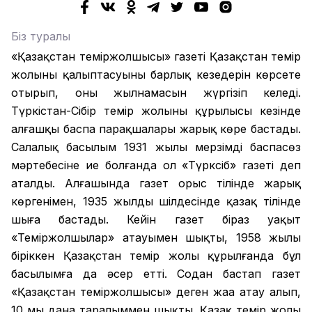
Біз туралы
«Қазақстан теміржолшысы» газеті Қазақстан темір
жолының қалыптасуының барлық кезеңдерін көрсете
отырып, оның жылнамасын жүргізіп келеді.
Түркістан-Сібір темір жолының құрылысы кезінде
алғашқы баспа парақшалары жарық көре бастады.
Салалық басылым 1931 жылы мерзімді баспасөз
мәртебесіне ие болғанда ол «Түрксіб» газеті деп
аталды. Алғашында газет орыс тілінде жарық
көргенімен, 1935 жылдың шілдесінде қазақ тілінде
шыға бастады. Кейін газет біраз уақыт
«Теміржолшылар» атауымен шықты, 1958 жылы
біріккен Қазақстан темір жолы құрылғанда бұл
басылымға да әсер етті. Содан бастап газет
«Қазақстан теміржолшысы» деген жаңа атау алып,
10 мың дана таралыммен шықты. Қазақ темір жолы