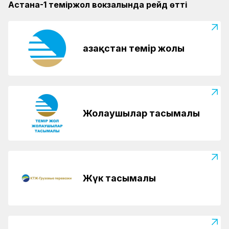
Астана-1 теміржол вокзалында рейд өтті
Қазақстан темір жолы
Жолаушылар тасымалы
Жүк тасымалы