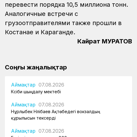
перевести порядка 10,5 миллиона тонн.
Аналогичные встречи с
грузоотправителями также прошли в
Костанае и Караганде.
Кайрат МУРАТОВ
Соңғы жаңалықтар
Аймақтар
07.08.2026
Кәсіби шыңдалу мектебі
Аймақтар
07.08.2026
Нұрлыбек Нәлібаев Ақтөбедегі вокзалдың
құрылысын тексерді
Аймақтар
07.08.2026