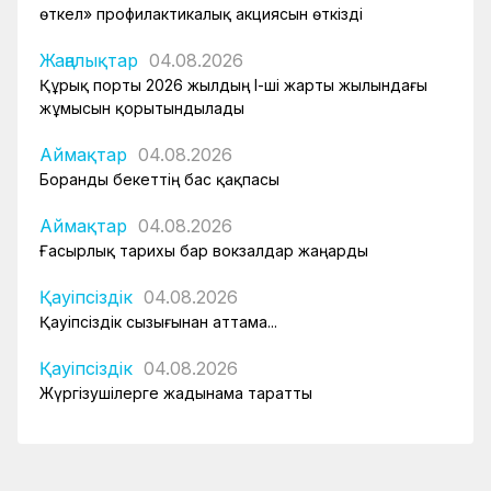
өткел» профилактикалық акциясын өткізді
Жаңалықтар
04.08.2026
Құрық порты 2026 жылдың І-ші жарты жылындағы
жұмысын қорытындылады
Аймақтар
04.08.2026
Боранды бекеттің бас қақпасы
Аймақтар
04.08.2026
Ғасырлық тарихы бар вокзалдар жаңарды
Қауіпсіздік
04.08.2026
Қауіпсіздік сызығынан аттама...
Қауіпсіздік
04.08.2026
Жүргізушілерге жадынама таратты