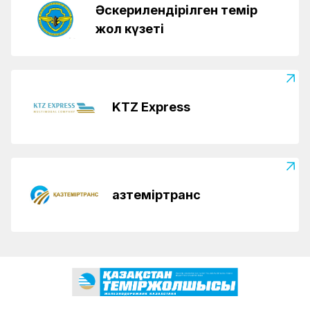
Әскерилендірілген темір
жол күзеті
KTZ Express
Қазтеміртранс