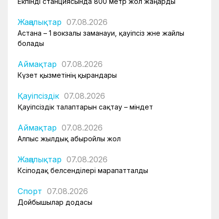
Екпінді станциясында 800 метр жол жаңарды
Жаңалықтар
07.08.2026
Астана – 1 вокзалы заманауи, қауіпсіз және жайлы
болады
Аймақтар
07.08.2026
Күзет қызметінің қырандары
Қауіпсіздік
07.08.2026
Қауіпсіздік талаптарын сақтау – міндет
Аймақтар
07.08.2026
Алпыс жылдық абыройлы жол
Жаңалықтар
07.08.2026
Кәсіподақ белсенділері марапатталды
Спорт
07.08.2026
Дойбышылар додасы