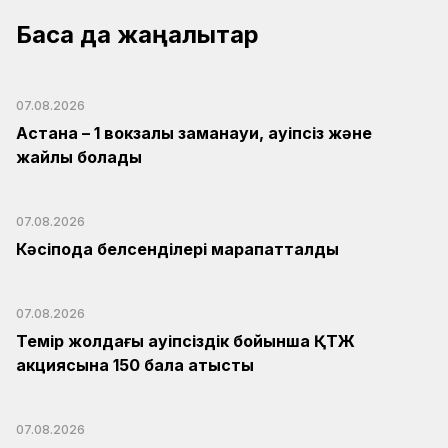
Басқа да жаңалықтар
07.08.2026
Астана – 1 вокзалы заманауи, қауіпсіз және
жайлы болады
07.08.2026
Кәсіподақ белсенділері марапатталды
07.08.2026
Темір жолдағы қауіпсіздік бойынша ҚТЖ
акциясына 150 бала қатысты
07.08.2026