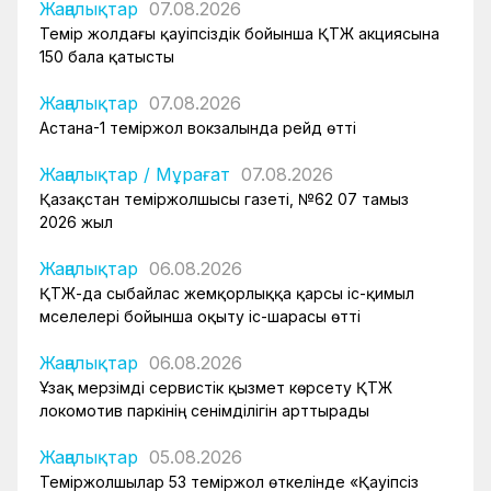
Жаңалықтар
07.08.2026
Темір жолдағы қауіпсіздік бойынша ҚТЖ акциясына
150 бала қатысты
Жаңалықтар
07.08.2026
Астана-1 теміржол вокзалында рейд өтті
Жаңалықтар
/
Мұрағат
07.08.2026
Қазақстан теміржолшысы газеті, №62 07 тамыз
2026 жыл
Жаңалықтар
06.08.2026
ҚТЖ-да сыбайлас жемқорлыққа қарсы іс-қимыл
мәселелері бойынша оқыту іс-шарасы өтті
Жаңалықтар
06.08.2026
Ұзақ мерзімді сервистік қызмет көрсету ҚТЖ
локомотив паркінің сенімділігін арттырады
Жаңалықтар
05.08.2026
Теміржолшылар 53 теміржол өткелінде «Қауіпсіз