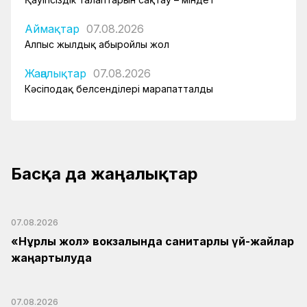
Аймақтар
07.08.2026
Алпыс жылдық абыройлы жол
Жаңалықтар
07.08.2026
Кәсіподақ белсенділері марапатталды
Басқа да жаңалықтар
07.08.2026
«Нұрлы жол» вокзалында санитарлық үй-жайлар
жаңартылуда
07.08.2026