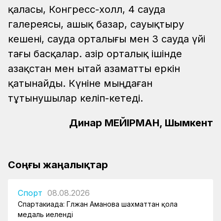
қаласы, Конгресс-холл, 4 сауда
галереясы, ашық базар, сауықтыру
кешені, сауда орталығы мен 3 сауда үйі
тағы басқалар. Қазір орталық ішінде
Қазақстан мен Қытай азаматты еркін
қатынайды. Күніне мыңдаған
тұтынушылар келіп-кетеді.
Динар МЕЙІРМАН, Шымкент
Соңғы жаңалықтар
Спорт
08.08.2026
Спартакиада: Гүлжан Аманова шахматтан қола
медаль иеленді