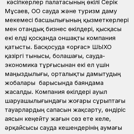
кәсіпкерлер палатасының өкілі Серік
Мұсаев, ОҚО сауда және туризм даму
мекемесі басшылығының қызметкерлері
мен отандық бизнес өкілдері, қысқасы
екі елді қосқанда оншақты компания
қатысты. Басқосуда «Қорғас» ШЫХО
қазіргі тынысы, болашағы, сауда-
экономика тұрғысынан екі ел үшін
маңыздылығы, орталықты дамытудың
жобалары барысында баяндама
жасалды. Компания өкілдері ауыл
шаруашылығындағы жоғары сұрыптағы
тауарлардың сапасын жақсарту, өндіріс
аясын кеңейту жағын сөз ете келе,
әрқайсысы сауда кешендерінің аумағы