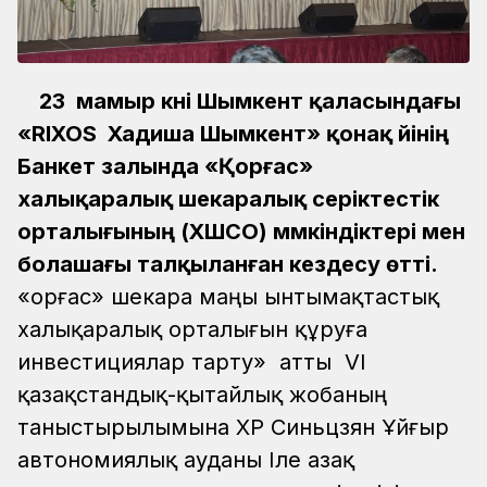
23 мамыр күні Шымкент қаласындағы
«RIXOS Хадиша Шымкент» қонақ үйінің
Банкет залында «Қорғас»
халықаралық шекаралық серіктестік
орталығының (ХШСО) мүмкіндіктері мен
болашағы талқыланған кездесу өтті.
«Қорғас» шекара маңы ынтымақтастық
халықаралық орталығын құруға
инвестициялар тарту» атты VI
қазақстандық-қытайлық жобаның
таныстырылымына ҚХР Синьцзян Ұйғыр
автономиялық ауданы Іле Қазақ