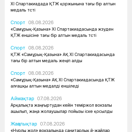
XI Спартакиадада ҚТЖ қоржынына тағы бір алтын
медаль түсті
Спорт
08.08.2026
«Самұрық-Қазына» XI Спартакиадасында жүзуден
ҚТЖ еншісіне тағы бір алтын медаль түсті
Спорт
08.08.2026
ҚТЖ «Самұрық-Қазына» АҚ XI Спартакиадасында
тағы бір алтын медаль жеңіп алды
Спорт
08.08.2026
«Самұрық-Қазына» АҚ XI Спартакиадасында ҚТЖ
алғашқы алтын медалді еншіледі
Аймақтар
07.08.2026
Арқалықта жаңғыртудан кейін теміржол вокзалы
ашылып, жаңа жолаушылар пойызы іске қосылды
Жаңалықтар
07.08.2026
«Нұрлы жол» вокзалында санитарлық үй-жайлар