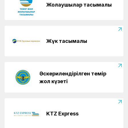
Жолаушылар тасымалы
Жүк тасымалы
Әскерилендірілген темір
жол күзеті
KTZ Express