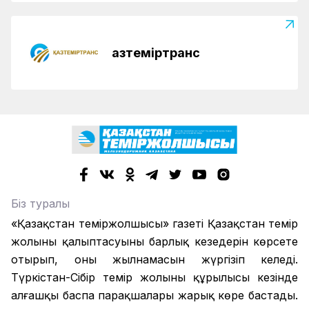
Қазтеміртранс
Біз туралы
«Қазақстан теміржолшысы» газеті Қазақстан темір
жолының қалыптасуының барлық кезеңдерін көрсете
отырып, оның жылнамасын жүргізіп келеді.
Түркістан-Сібір темір жолының құрылысы кезінде
алғашқы баспа парақшалары жарық көре бастады.