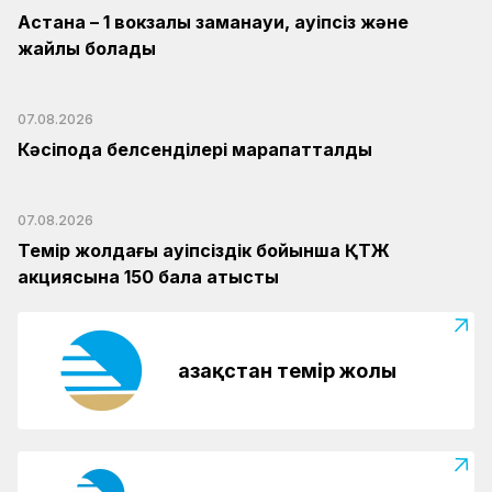
Астана – 1 вокзалы заманауи, қауіпсіз және
жайлы болады
07.08.2026
Кәсіподақ белсенділері марапатталды
07.08.2026
Темір жолдағы қауіпсіздік бойынша ҚТЖ
акциясына 150 бала қатысты
Қазақстан темір жолы