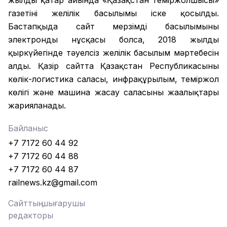
жылдың қаңтар айында «Қазақстан теміржолшысы»
газетінің желілік басылымы іске қосылды.
Бастапқыда сайт мерзімді басылымының
электронды нұсқасы болса, 2018 жылдың
қыркүйегінде тәуелсіз желілік басылым мәртебесін
алды. Қазір сайтта Қазақстан Республикасының
көлік-логистика саласы, инфрақұрылым, теміржол
көлігі және машина жасау саласының жаңалықтары
жарияланады.
Байланыс
+7 7172 60 44 92
+7 7172 60 44 88
+7 7172 60 44 87
railnews.kz@gmail.com
Сайттың шығарушы
редакторы