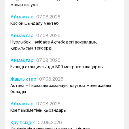
жаңартылуда
Аймақтар
07.08.2026
Кәсіби шыңдалу мектебі
Аймақтар
07.08.2026
Нұрлыбек Нәлібаев Ақтөбедегі вокзалдың
құрылысын тексерді
Аймақтар
07.08.2026
Екпінді станциясында 800 метр жол жаңарды
Жаңалықтар
07.08.2026
Астана – 1 вокзалы заманауи, қауіпсіз және жайлы
болады
Аймақтар
07.08.2026
Күзет қызметінің қырандары
Қауіпсіздік
07.08.2026
Қауіпсіздік талаптарын сақтау – міндет