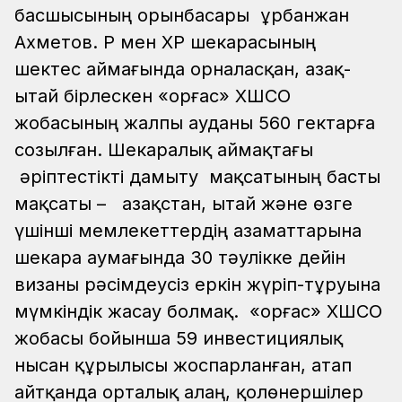
басшысының орынбасары Құрбанжан
Ахметов. ҚР мен ҚХР шекарасының
шектес аймағында орналасқан, Қазақ-
Қытай бірлескен «Қорғас» ХШСО
жобасының жалпы ауданы 560 гектарға
созылған. Шекаралық аймақтағы
әріптестікті дамыту мақсатының басты
мақсаты – Қазақстан, Қытай және өзге
үшінші мемлекеттердің азаматтарына
шекара аумағында 30 тәулікке дейін
визаны рәсімдеусіз еркін жүріп-тұруына
мүмкіндік жасау болмақ. «Қорғас» ХШСО
жобасы бойынша 59 инвестициялық
нысан құрылысы жоспарланған, атап
айтқанда орталық алаң, қолөнершілер