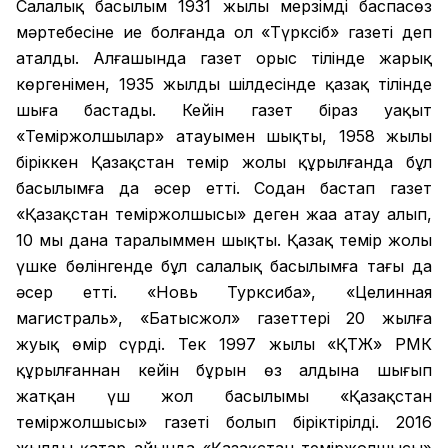
Салалық басылым 1931 жылы мерзімді баспасөз
мәртебесіне ие болғанда ол «Түрксіб» газеті деп
аталды. Алғашында газет орыс тілінде жарық
көргенімен, 1935 жылдың шілдесінде қазақ тілінде
шыға бастады. Кейін газет біраз уақыт
«Теміржолшылар» атауымен шықты, 1958 жылы
біріккен Қазақстан темір жолы құрылғанда бұл
басылымға да әсер етті. Содан бастап газет
«Қазақстан теміржолшысы» деген жаңа атау алып,
10 мың дана таралыммен шықты. Қазақ темір жолы
үшке бөлінгенде бұл салалық басылымға тағы да
әсер етті. «Новь Турксиба», «Целинная
магистраль», «Батысжол» газеттері 20 жылға
жуық өмір сүрді. Тек 1997 жылы «ҚТЖ» РМК
құрылғаннан кейін бұрын өз алдына шығып
жатқан үш жол басылымы «Қазақстан
теміржолшысы» газеті болып біріктірілді. 2016