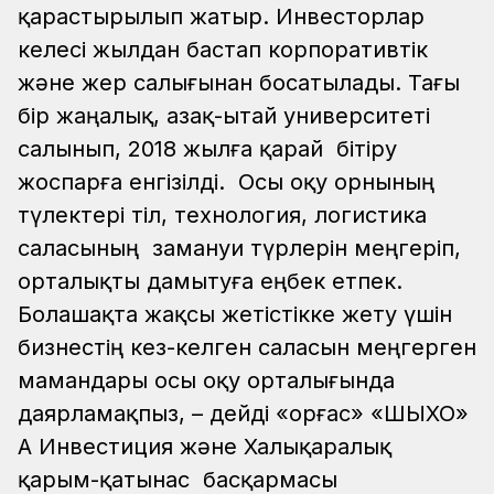
қарастырылып жатыр. Инвесторлар
келесі жылдан бастап корпоративтік
және жер салығынан босатылады. Тағы
бір жаңалық, Қазақ-Қытай университеті
салынып, 2018 жылға қарай бітіру
жоспарға енгізілді. Осы оқу орнының
түлектері тіл, технология, логистика
саласының замануи түрлерін меңгеріп,
орталықты дамытуға еңбек етпек.
Болашақта жақсы жетістікке жету үшін
бизнестің кез-келген саласын меңгерген
мамандары осы оқу орталығында
даярламақпыз, – дейді «Қорғас» «ШЫХО»
АҚ Инвестиция және Халықаралық
қарым-қатынас басқармасы