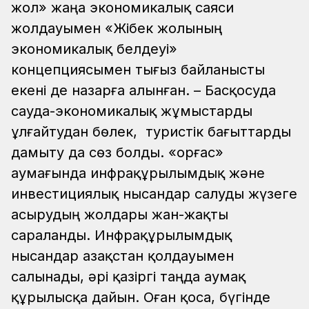
жол» жаңа экономикалық саяси
жолдауымен «Жібек жолының
экономикалық белдеуі»
концепциясымен тығыз байланысты
екені де назарға алынған. – Басқосуда
сауда-экономикалық жұмыстарды
ұлғайтудан бөлек, туристік бағыттарды
дамыту да сөз болды. «Қорғас»
аумағында инфрақұрылымдық және
инвестициялық нысандар салуды жүзеге
асырудың жолдары жан-жақты
сараланды. Инфрақұрылымдық
нысандар Қазақстан қолдауымен
салынады, әрі қазіргі таңда аумақ
құрылысқа дайын. Оған қоса, бүгінде