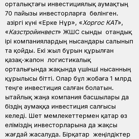
орталықтағы инвестициялық аумақтың
70 пайызы инвесторларға бөлінген.
Қазіргі күні «Ерке Нұр», «
Хоргос КАТ
»,
«
Казстройинвест
» ЖШС сынды отандық
ірі компаниялардың нысандары салынып
та қойды. Екі жыл бұрын құрылған
қазақ-жапон логистикалық
орталығында жақында үшінші нысанның
құрылысы бітті. Олар бұл жобаға 1 млрд
теңге инвестиция салған болатын.
Қытайлық жаңа компания басшылары да
біздің аумаққа инвестиция салғысы
келеді. Шет мемлекеттермен қатар өз
еліміздің инвесторларына да жақсы
жағдай жасалуда. Бірқатар жеңілдіктер