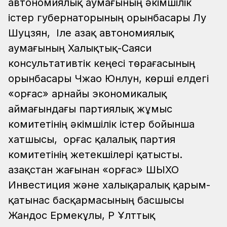
автономиялық аумағының әкімшілік
істер губернаторының орынбасары Лу
Шуцзян, Іле Қазақ автономиялық
аумағының Халықтық-Саяси
консультативтік кеңесі төрағасының
орынбасары Чжао Юнлун, көрші елдегі
«Қорғас» арнайы экономикалық
аймағындағы партиялық жұмыс
комитетінің әкімшілік істер бойынша
хатшысы, Қорғас қалалық партия
комитетінің жетекшілері қатысты.
Қазақстан жағынан «Қорғас» ШЫХО
Инвестиция және халықаралық қарым-
қатынас басқармасының басшысы
Жандос Ермекұлы, ҚР Ұлттық