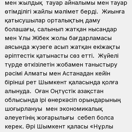
мен жылдық тауар айналымы мен тауар
өтімділігі жайлы мәлімет берді. Жиынға
қатысушылар орталықтың даму
болашағы, салынып жатқан нысандар
мен Ұлы Жібек жолы бағдарламасы
аясында жүзеге асып жатқан екіжақты
әріптестік қатынасты сөз етті. Жүйелі
түрде өткізілетін жобамен таныстыру
рәсімі Алматы мен Астанадан кейін
бірінші рет Шымкент қаласында қолға
алынуда. Оған Оңтүстік Қазақстан
облысында ірі өнеркәсіп орындарының
шоғырлануы мен экономикалық
әлеуетінің жоғарылығы себеп болса
керек. Әрі Шымкент қаласы «Нұрлы