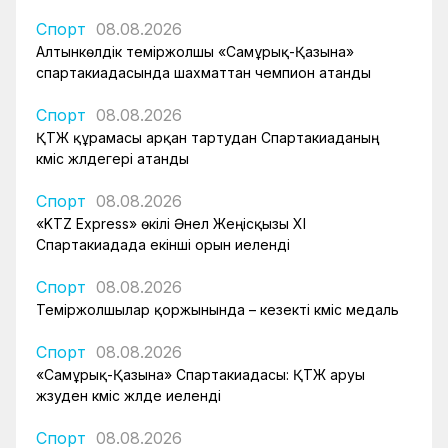
Спорт
08.08.2026
Алтынкөлдік теміржолшы «Самұрық-Қазына»
спартакиадасында шахматтан чемпион атанды
Спорт
08.08.2026
ҚТЖ құрамасы арқан тартудан Спартакиаданың
күміс жүлдегері атанды
Спорт
08.08.2026
«KTZ Express» өкілі Әнел Жеңісқызы XI
Спартакиадада екінші орын иеленді
Спорт
08.08.2026
Теміржолшылар қоржынында – кезекті күміс медаль
Спорт
08.08.2026
«Самұрық-Қазына» Спартакиадасы: ҚТЖ аруы
жүзуден күміс жүлде иеленді
Спорт
08.08.2026