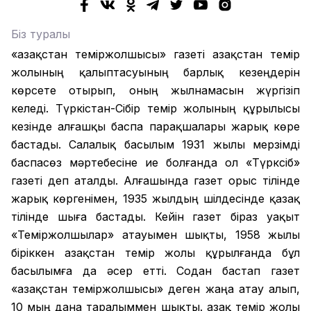
Біз туралы
«Қазақстан теміржолшысы» газеті Қазақстан темір
жолының қалыптасуының барлық кезеңдерін
көрсете отырып, оның жылнамасын жүргізіп
келеді. Түркістан-Сібір темір жолының құрылысы
кезінде алғашқы баспа парақшалары жарық көре
бастады. Салалық басылым 1931 жылы мерзімді
баспасөз мәртебесіне ие болғанда ол «Түрксіб»
газеті деп аталды. Алғашында газет орыс тілінде
жарық көргенімен, 1935 жылдың шілдесінде қазақ
тілінде шыға бастады. Кейін газет біраз уақыт
«Теміржолшылар» атауымен шықты, 1958 жылы
біріккен Қазақстан темір жолы құрылғанда бұл
басылымға да әсер етті. Содан бастап газет
«Қазақстан теміржолшысы» деген жаңа атау алып,
10 мың дана таралыммен шықты. Қазақ темір жолы