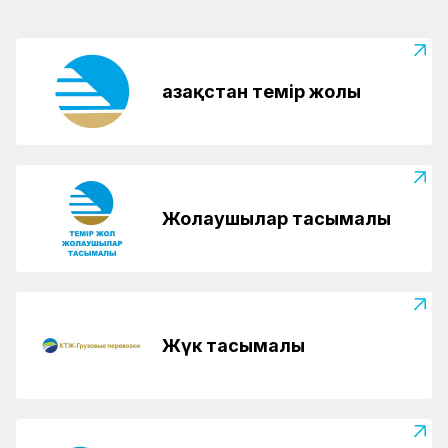
Қазақстан темір жолы
Жолаушылар тасымалы
Жүк тасымалы