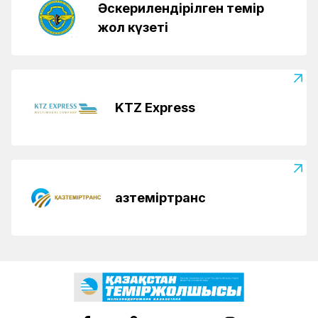
Әскерилендірілген темір
жол күзеті
KTZ Express
Қазтеміртранс