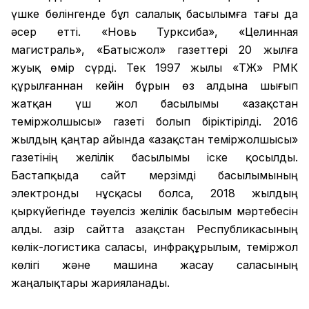
үшке бөлінгенде бұл салалық басылымға тағы да
әсер етті. «Новь Турксиба», «Целинная
магистраль», «Батысжол» газеттері 20 жылға
жуық өмір сүрді. Тек 1997 жылы «ҚТЖ» РМК
құрылғаннан кейін бұрын өз алдына шығып
жатқан үш жол басылымы «Қазақстан
теміржолшысы» газеті болып біріктірілді. 2016
жылдың қаңтар айында «Қазақстан теміржолшысы»
газетінің желілік басылымы іске қосылды.
Бастапқыда сайт мерзімді басылымының
электронды нұсқасы болса, 2018 жылдың
қыркүйегінде тәуелсіз желілік басылым мәртебесін
алды. Қазір сайтта Қазақстан Республикасының
көлік-логистика саласы, инфрақұрылым, теміржол
көлігі және машина жасау саласының
жаңалықтары жарияланады.