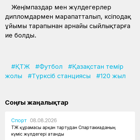
Жеңімпаздар мен жүлдегерлер
дипломдармен марапатталып, кәсіподақ
ұйымы тарапынан арнайы сыйлықтарға
ие болды.
#ҚТЖ
#Футбол
#Қазақстан темір
жолы
#Түрксіб станциясы
#120 жыл
Соңғы жаңалықтар
Спорт
08.08.2026
ҚТЖ құрамасы арқан тартудан Спартакиаданың
күміс жүлдегері атанды