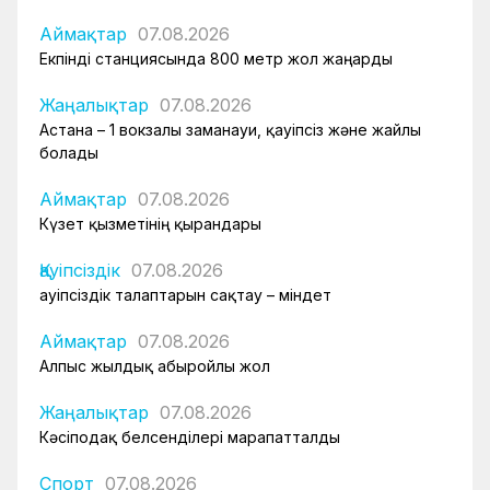
Аймақтар
07.08.2026
Екпінді станциясында 800 метр жол жаңарды
Жаңалықтар
07.08.2026
Астана – 1 вокзалы заманауи, қауіпсіз және жайлы
болады
Аймақтар
07.08.2026
Күзет қызметінің қырандары
Қауіпсіздік
07.08.2026
Қауіпсіздік талаптарын сақтау – міндет
Аймақтар
07.08.2026
Алпыс жылдық абыройлы жол
Жаңалықтар
07.08.2026
Кәсіподақ белсенділері марапатталды
Спорт
07.08.2026