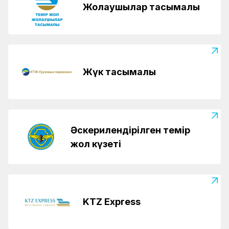
Жолаушылар тасымалы
Жүк тасымалы
Әскерилендірілген темір
жол күзеті
KTZ Express