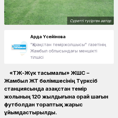
Суретті түсірген автор
Ардақ Үсейінова
"Қазақстан теміржолшысы" газетінің
Жамбыл облысындағы меншікті
тілшісі
«ҚТЖ-Жүк тасымалы» ЖШС –
Жамбыл ЖТ бөлімшесінің Түрксіб
станциясында Қазақстан темір
жолының 120 жылдығына орай шағын
футболдан тораптық жарыс
ұйымдастырылды.