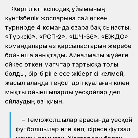
Жергілікті кәсіподақ ұйымының
күнтізбелік жоспарына сай өткен
турнирде 4 команда өзара бақ сынасты.
«Түрксіб», «РСП-2», «ШЧ-36», «ВЖДО»
командалары өз қарсыластарын жеребе
бойынша анықтады. Айналмалы жүйеге
сәйкес өткен матчтар тартысқа толы
болды, бір-біріне есе жібергісі келмей,
жасыл алаңда теңбіл доп қуалаған кілең
мықты ойыншыларды әуесқойлар деп
ойлаудың өзі қиын.
– Теміржолшылар арасында әуесқой
футболшылар өте көп, әсіресе футзал