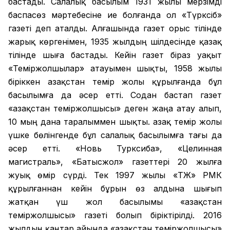
бастады. Салалық басылым 1931 жылы мерзімді
баспасөз мәртебесіне ие болғанда ол «Түрксіб»
газеті деп аталды. Алғашында газет орыс тілінде
жарық көргенімен, 1935 жылдың шілдесінде қазақ
тілінде шыға бастады. Кейін газет біраз уақыт
«Теміржолшылар» атауымен шықты, 1958 жылы
біріккен Қазақстан темір жолы құрылғанда бұл
басылымға да әсер етті. Содан бастап газет
«Қазақстан теміржолшысы» деген жаңа атау алып,
10 мың дана таралыммен шықты. Қазақ темір жолы
үшке бөлінгенде бұл салалық басылымға тағы да
әсер етті. «Новь Турксиба», «Целинная
магистраль», «Батысжол» газеттері 20 жылға
жуық өмір сүрді. Тек 1997 жылы «ҚТЖ» РМК
құрылғаннан кейін бұрын өз алдына шығып
жатқан үш жол басылымы «Қазақстан
теміржолшысы» газеті болып біріктірілді. 2016
жылдың қаңтар айында «Қазақстан теміржолшысы»