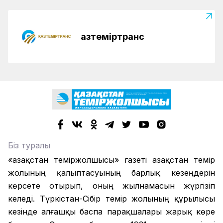
Қазтеміртранс
Біз туралы
«Қазақстан теміржолшысы» газеті Қазақстан темір
жолының қалыптасуының барлық кезеңдерін
көрсете отырып, оның жылнамасын жүргізіп
келеді. Түркістан-Сібір темір жолының құрылысы
кезінде алғашқы баспа парақшалары жарық көре