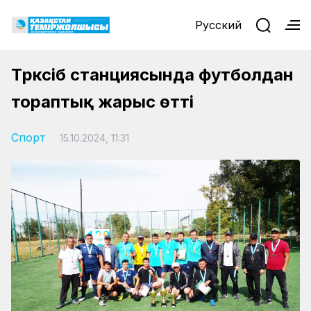
Русский
Түрксіб станциясында футболдан
тораптық жарыс өтті
Спорт
15.10.2024, 11:31