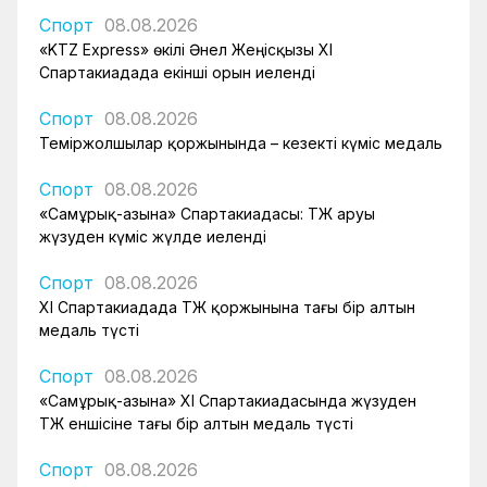
Спорт
08.08.2026
«KTZ Express» өкілі Әнел Жеңісқызы XI
Спартакиадада екінші орын иеленді
Спорт
08.08.2026
Теміржолшылар қоржынында – кезекті күміс медаль
Спорт
08.08.2026
«Самұрық-Қазына» Спартакиадасы: ҚТЖ аруы
жүзуден күміс жүлде иеленді
Спорт
08.08.2026
XI Спартакиадада ҚТЖ қоржынына тағы бір алтын
медаль түсті
Спорт
08.08.2026
«Самұрық-Қазына» XI Спартакиадасында жүзуден
ҚТЖ еншісіне тағы бір алтын медаль түсті
Спорт
08.08.2026