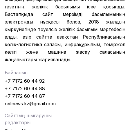
газетінің желілік басылымы іске қосылды.
Бастапқыда сайт мерзімді басылымының
электронды нұсқасы болса, 2018 жылдың
қыркүйегінде тәуелсіз желілік басылым мәртебесін
алды. Қазір сайтта Қазақстан Республикасының
көлік-логистика саласы, инфрақұрылым, теміржол
көлігі және машина жасау саласының
жаңалықтары жарияланады.
Байланыс
+7 7172 60 44 92
+7 7172 60 44 88
+7 7172 60 44 87
railnews.kz@gmail.com
Сайттың шығарушы
редакторы