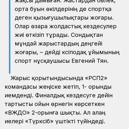
жақсы дамыған. Жастардан бөлек,
орта буын өкілдерінің де спортқа
деген қызығушылықтары жоғары.
Олар өзара жолдастық кездесулер
жиі өткізіп тұрады. Сондықтан
мұндай жарыстардың деңгейі
жоғары, – дейді кәсіподақ ұйымының
спорт нұсқаушысы Евгений Тян.
Жарыс қорытындысында «РСП2»
командасы жеңіске жетіп, 1- орынды
иемденді. Финалдық кездесуге дейін
тартысты ойын өрнегін көрсеткен
«ВЖДО» 2-орынға шықты. Ал алаң
иелері «Түрксіб» үштікті түйіндеді.