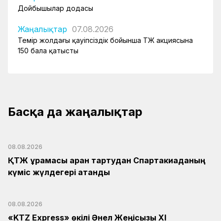
Дойбышылар додасы
Жаңалықтар
07.08.2026
Темір жолдағы қауіпсіздік бойынша ҚТЖ акциясына
150 бала қатысты
Басқа да жаңалықтар
08.08.2026
ҚТЖ құрамасы арқан тартудан Спартакиаданың
күміс жүлдегері атанды
08.08.2026
«KTZ Express» өкілі Әнел Жеңісқызы XI