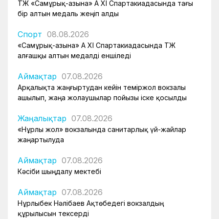
ҚТЖ «Самұрық-Қазына» АҚ XI Спартакиадасында тағы
бір алтын медаль жеңіп алды
Спорт
08.08.2026
«Самұрық-Қазына» АҚ XI Спартакиадасында ҚТЖ
алғашқы алтын медалді еншіледі
Аймақтар
07.08.2026
Арқалықта жаңғыртудан кейін теміржол вокзалы
ашылып, жаңа жолаушылар пойызы іске қосылды
Жаңалықтар
07.08.2026
«Нұрлы жол» вокзалында санитарлық үй-жайлар
жаңартылуда
Аймақтар
07.08.2026
Кәсіби шыңдалу мектебі
Аймақтар
07.08.2026
Нұрлыбек Нәлібаев Ақтөбедегі вокзалдың
құрылысын тексерді