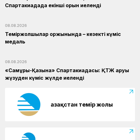
Спартакиадада екінші орын иеленді
08.08.2026
Теміржолшылар қоржынында – кезекті күміс
медаль
08.08.2026
«Самұрық-Қазына» Спартакиадасы: ҚТЖ аруы
жүзуден күміс жүлде иеленді
Қазақстан темір жолы