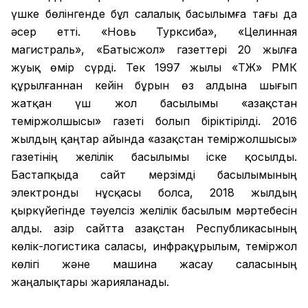
үшке бөлінгенде бұл салалық басылымға тағы да
әсер етті. «Новь Турксиба», «Целинная
магистраль», «Батысжол» газеттері 20 жылға
жуық өмір сүрді. Тек 1997 жылы «ҚТЖ» РМК
құрылғаннан кейін бұрын өз алдына шығып
жатқан үш жол басылымы «Қазақстан
теміржолшысы» газеті болып біріктірілді. 2016
жылдың қаңтар айында «Қазақстан теміржолшысы»
газетінің желілік басылымы іске қосылды.
Бастапқыда сайт мерзімді басылымының
электронды нұсқасы болса, 2018 жылдың
қыркүйегінде тәуелсіз желілік басылым мәртебесін
алды. Қазір сайтта Қазақстан Республикасының
көлік-логистика саласы, инфрақұрылым, теміржол
көлігі және машина жасау саласының
жаңалықтары жарияланады.