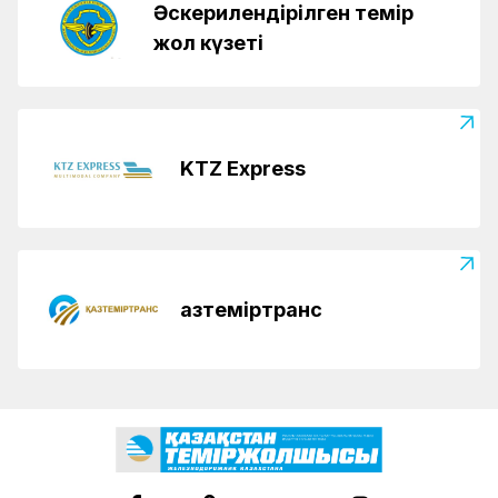
Әскерилендірілген темір
жол күзеті
KTZ Express
Қазтеміртранс