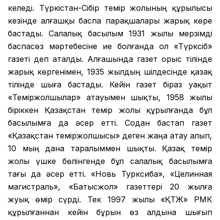
келеді. Түркістан-Сібір темір жолының құрылысы
кезінде алғашқы баспа парақшалары жарық көре
бастады. Салалық басылым 1931 жылы мерзімді
баспасөз мәртебесіне ие болғанда ол «Түрксіб»
газеті деп аталды. Алғашында газет орыс тілінде
жарық көргенімен, 1935 жылдың шілдесінде қазақ
тілінде шыға бастады. Кейін газет біраз уақыт
«Теміржолшылар» атауымен шықты, 1958 жылы
біріккен Қазақстан темір жолы құрылғанда бұл
басылымға да әсер етті. Содан бастап газет
«Қазақстан теміржолшысы» деген жаңа атау алып,
10 мың дана таралыммен шықты. Қазақ темір
жолы үшке бөлінгенде бұл салалық басылымға
тағы да әсер етті. «Новь Турксиба», «Целинная
магистраль», «Батысжол» газеттері 20 жылға
жуық өмір сүрді. Тек 1997 жылы «ҚТЖ» РМК
құрылғаннан кейін бұрын өз алдына шығып