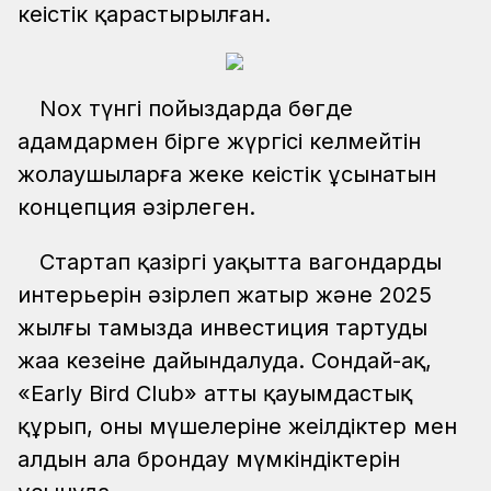
кеңістік қарастырылған.
Nox түнгі пойыздарда бөгде
адамдармен бірге жүргісі келмейтін
жолаушыларға жеке кеңістік ұсынатын
концепция әзірлеген.
Стартап қазіргі уақытта вагондардың
интерьерін әзірлеп жатыр және 2025
жылғы тамызда инвестиция тартудың
жаңа кезеңіне дайындалуда. Сондай-ақ,
«Early Bird Club» атты қауымдастық
құрып, оның мүшелеріне жеңілдіктер мен
алдын ала брондау мүмкіндіктерін