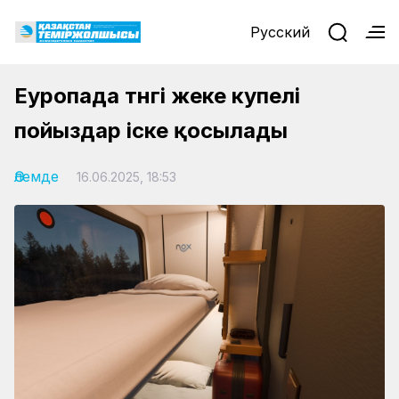
Русский
Еуропада түнгі жеке купелі
пойыздар іске қосылады
Әлемде
16.06.2025, 18:53