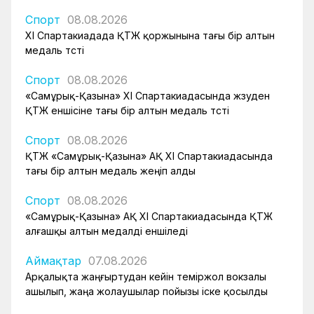
Спорт
08.08.2026
XI Спартакиадада ҚТЖ қоржынына тағы бір алтын
медаль түсті
Спорт
08.08.2026
«Самұрық-Қазына» XI Спартакиадасында жүзуден
ҚТЖ еншісіне тағы бір алтын медаль түсті
Спорт
08.08.2026
ҚТЖ «Самұрық-Қазына» АҚ XI Спартакиадасында
тағы бір алтын медаль жеңіп алды
Спорт
08.08.2026
«Самұрық-Қазына» АҚ XI Спартакиадасында ҚТЖ
алғашқы алтын медалді еншіледі
Аймақтар
07.08.2026
Арқалықта жаңғыртудан кейін теміржол вокзалы
ашылып, жаңа жолаушылар пойызы іске қосылды