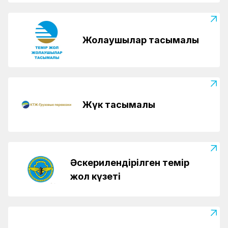
Жолаушылар тасымалы
Жүк тасымалы
Әскерилендірілген темір
жол күзеті