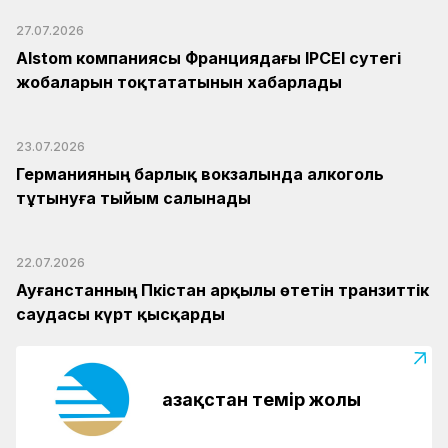
27.07.2026
Alstom компаниясы Франциядағы IPCEI сутегі
жобаларын тоқтататынын хабарлады
23.07.2026
Германияның барлық вокзалында алкоголь
тұтынуға тыйым салынады
22.07.2026
Ауғанстанның Пәкістан арқылы өтетін транзиттік
саудасы күрт қысқарды
Қазақстан темір жолы