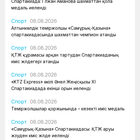
Спартакиада: Гүлжан Аманова шахматтан қола
медаль иеленді
Спорт
08.08.2026
Алтынкөлдік теміржолшы «Самұрық-Қазына»
спартакиадасында шахматтан чемпион атанды
Спорт
08.08.2026
ҚТЖ құрамасы арқан тартудан Спартакиаданың
күміс жүлдегері атанды
Спорт
08.08.2026
«KTZ Express» өкілі Әнел Жеңісқызы XI
Спартакиадада екінші орын иеленді
Спорт
08.08.2026
Теміржолшылар қоржынында – кезекті күміс медаль
Спорт
08.08.2026
«Самұрық-Қазына» Спартакиадасы: ҚТЖ аруы
жүзуден күміс жүлде иеленді