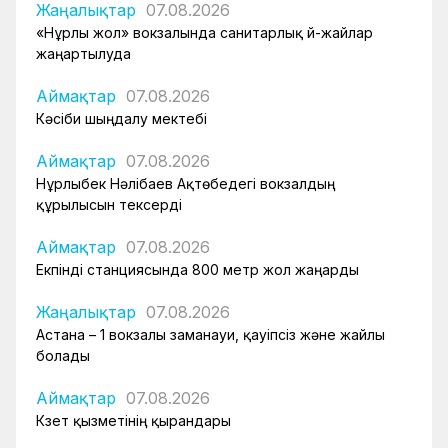
Жаңалықтар
07.08.2026
«Нұрлы жол» вокзалында санитарлық үй-жайлар
жаңартылуда
Аймақтар
07.08.2026
Кәсіби шыңдалу мектебі
Аймақтар
07.08.2026
Нұрлыбек Нәлібаев Ақтөбедегі вокзалдың
құрылысын тексерді
Аймақтар
07.08.2026
Екпінді станциясында 800 метр жол жаңарды
Жаңалықтар
07.08.2026
Астана – 1 вокзалы заманауи, қауіпсіз және жайлы
болады
Аймақтар
07.08.2026
Күзет қызметінің қырандары