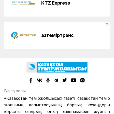
KTZ Express
Қазтеміртранс
Біз туралы
«Қазақстан теміржолшысы» газеті Қазақстан темір
жолының қалыптасуының барлық кезеңдерін
көрсете отырып, оның жылнамасын жүргізіп