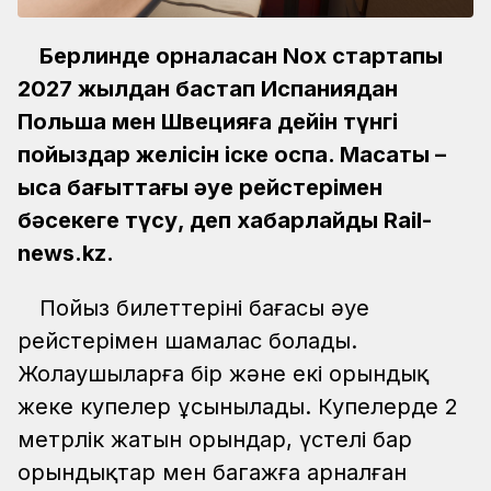
Берлинде орналасқан Nox стартапы
2027 жылдан бастап Испаниядан
Польша мен Швецияға дейін түнгі
пойыздар желісін іске қоспақ. Мақсаты –
қысқа бағыттағы әуе рейстерімен
бәсекеге түсу, деп хабарлайды Rail-
news.kz.
Пойыз билеттерінің бағасы әуе
рейстерімен шамалас болады.
Жолаушыларға бір және екі орындық
жеке купелер ұсынылады. Купелерде 2
метрлік жатын орындар, үстелі бар
орындықтар мен багажға арналған