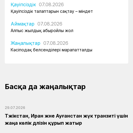
Қауіпсіздік
07.08.2026
Қауіпсіздік талаптарын сақтау – міндет
Аймақтар
07.08.2026
Алпыс жылдық абыройлы жол
Жаңалықтар
07.08.2026
Кәсіподақ белсенділері марапатталды
Басқа да жаңалықтар
29.07.2026
Тәжікстан, Иран және Ауғанстан жүк транзиті үшін
жаңа көлік дәлізін құрып жатыр