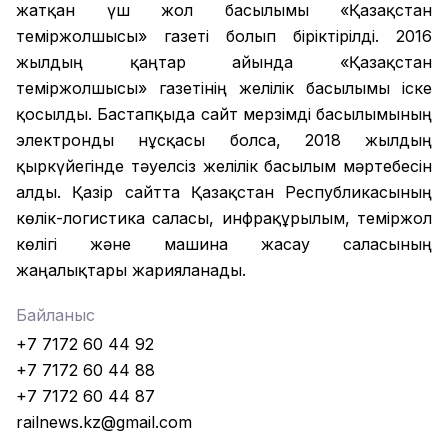
жатқан үш жол басылымы «Қазақстан
теміржолшысы» газеті болып біріктірілді. 2016
жылдың қаңтар айында «Қазақстан
теміржолшысы» газетінің желілік басылымы іске
қосылды. Бастапқыда сайт мерзімді басылымының
электронды нұсқасы болса, 2018 жылдың
қыркүйегінде тәуелсіз желілік басылым мәртебесін
алды. Қазір сайтта Қазақстан Республикасының
көлік-логистика саласы, инфрақұрылым, теміржол
көлігі және машина жасау саласының
жаңалықтары жарияланады.
Байланыс
+7 7172 60 44 92
+7 7172 60 44 88
+7 7172 60 44 87
railnews.kz@gmail.com