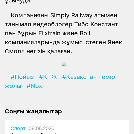
ұсынуда.
Компанияны Simply Railway атымен
танымал видеоблогер Тибо Констант
пен бұрын Flixtrain және Bolt
компанияларында жұмыс істеген Янек
Смолл негізін қалаған.
#Пойыз
#ҚТЖ
#Қазақстан темір
жолы
#Nox
Соңғы жаңалықтар
Спорт
08.08.2026