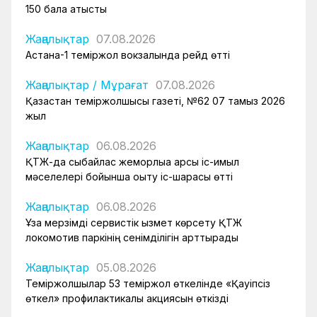
150 бала қатысты
Жаңалықтар
07.08.2026
Астана-1 теміржол вокзалында рейд өтті
Жаңалықтар
/
Мұрағат
07.08.2026
Қазақстан теміржолшысы газеті, №62 07 тамыз 2026
жыл
Жаңалықтар
06.08.2026
ҚТЖ-да сыбайлас жемқорлыққа қарсы іс-қимыл
мәселелері бойынша оқыту іс-шарасы өтті
Жаңалықтар
06.08.2026
Ұзақ мерзімді сервистік қызмет көрсету ҚТЖ
локомотив паркінің сенімділігін арттырады
Жаңалықтар
05.08.2026
Теміржолшылар 53 теміржол өткелінде «Қауіпсіз
өткел» профилактикалық акциясын өткізді