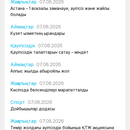
Жаңалықтар
07.08.2026
Астана – 1 вокзалы заманауи, қауіпсіз және жайлы
болады
Аймақтар
07.08.2026
Күзет қызметінің қырандары
Қауіпсіздік
07.08.2026
Қауіпсіздік талаптарын сақтау – міндет
Аймақтар
07.08.2026
Алпыс жылдық абыройлы жол
Жаңалықтар
07.08.2026
Кәсіподақ белсенділері марапатталды
Спорт
07.08.2026
Дойбышылар додасы
Жаңалықтар
07.08.2026
Темір жолдағы қауіпсіздік бойынша ҚТЖ акциясына