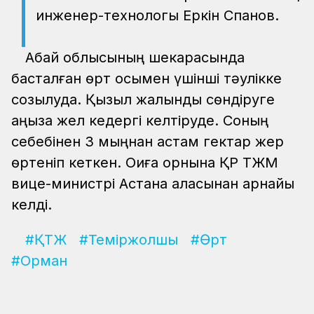
инженер-технологы Еркін Спанов.
Абай облысының шекарасында
басталған өрт осымен үшінші тәулікке
созылуда. Қызыл жалынды сөндіруге
аңызақ жел кедергі келтіруде. Соның
себебінен 3 мыңнан астам гектар жер
өртеніп кеткен. Оқиға орнына ҚР ТЖМ
вице-министрі Астана қаласынан арнайы
келді.
#ҚТЖ
#Теміржолшы
#Өрт
#Орман