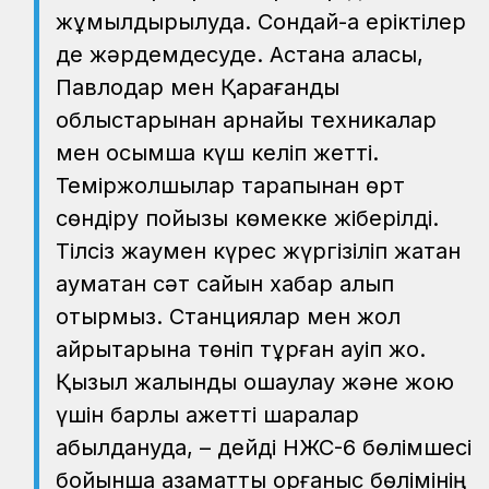
жұмылдырылуда. Сондай-ақ еріктілер
де жәрдемдесуде. Астана қаласы,
Павлодар мен Қарағанды
облыстарынан арнайы техникалар
мен қосымша күш келіп жетті.
Теміржолшылар тарапынан өрт
сөндіру пойызы көмекке жіберілді.
Тілсіз жаумен күрес жүргізіліп жатқан
аумақтан сәт сайын хабар алып
отырмыз. Станциялар мен жол
айрықтарына төніп тұрған қауіп жоқ.
Қызыл жалынды оқшаулау және жою
үшін барлық қажетті шаралар
қабылдануда, – дейді НЖС-6 бөлімшесі
бойынша азаматтық қорғаныс бөлімінің