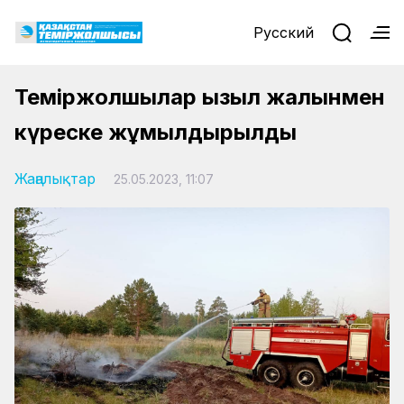
Русский
Теміржолшылар қызыл жалынмен
күреске жұмылдырылды
Жаңалықтар
25.05.2023, 11:07