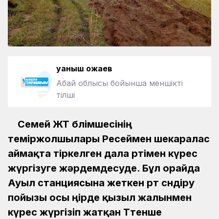
Қуаныш Қожаев
Абай облысы бойынша меншікті
тілші
Семей ЖТ бөлімшесінің
теміржолшылары Ресеймен шекаралас
аймақта тіркелген дала өртімен күрес
жүргізуге жәрдемдесуде. Бұл орайда
Ауыл станциясына жеткен өрт сөндіру
пойызы осы өңірде қызыл жалынмен
күрес жүргізіп жатқан Төтенше