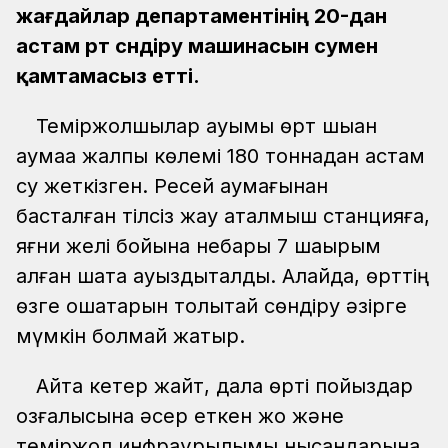
жағдайлар департаментінің 20-дан
астам өрт сөндіру машинасын сумен
қамтамасыз етті.
Теміржолшылар қауымы өрт шыққан
аумаққа жалпы көлемі 180 тоннадан астам
су жеткізген. Ресей аумағынан
басталған тілсіз жау аталмыш станцияға,
яғни желі бойына небары 7 шақырым
қалған шақта ауыздықталды. Алайда, өрттің
өзге ошақтарын толықтай сөндіру әзірге
мүмкін болмай жатыр.
Айта кетер жайт, дала өрті пойыздар
қозғалысына әсер еткен жоқ және
теміржол инфрақұрылымы нысандарына