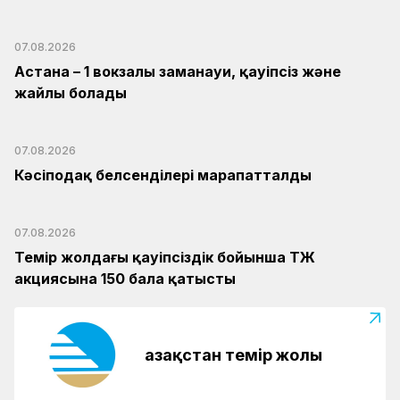
07.08.2026
Астана – 1 вокзалы заманауи, қауіпсіз және
жайлы болады
07.08.2026
Кәсіподақ белсенділері марапатталды
07.08.2026
Темір жолдағы қауіпсіздік бойынша ҚТЖ
акциясына 150 бала қатысты
Қазақстан темір жолы