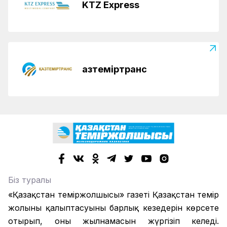
KTZ Express
Қазтеміртранс
Біз туралы
«Қазақстан теміржолшысы» газеті Қазақстан темір
жолының қалыптасуының барлық кезеңдерін көрсете
отырып, оның жылнамасын жүргізіп келеді.