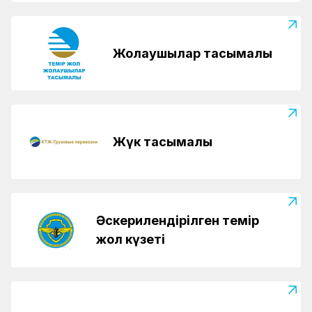
Жолаушылар тасымалы
Жүк тасымалы
Әскерилендірілген темір
жол күзеті