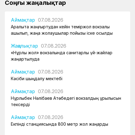
Соңғы жаңалықтар
Аймақтар
07.08.2026
Арқалықта жаңғыртудан кейін теміржол вокзалы
ашылып, жаңа жолаушылар пойызы іске қосылды
Жаңалықтар
07.08.2026
«Нұрлы жол» вокзалында санитарлық үй-жайлар
жаңартылуда
Аймақтар
07.08.2026
Кәсіби шыңдалу мектебі
Аймақтар
07.08.2026
Нұрлыбек Нәлібаев Ақтөбедегі вокзалдың құрылысын
тексерді
Аймақтар
07.08.2026
Екпінді станциясында 800 метр жол жаңарды