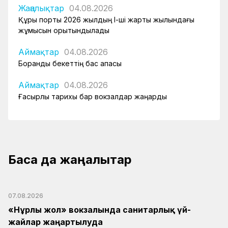
Жаңалықтар
04.08.2026
Құрық порты 2026 жылдың І-ші жарты жылындағы
жұмысын қорытындылады
Аймақтар
04.08.2026
Боранды бекеттің бас қақпасы
Аймақтар
04.08.2026
Ғасырлық тарихы бар вокзалдар жаңарды
Басқа да жаңалықтар
07.08.2026
«Нұрлы жол» вокзалында санитарлық үй-
жайлар жаңартылуда