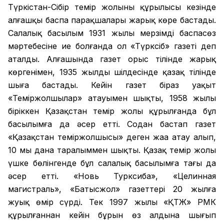
Түркістан-Сібір темір жолының құрылысы кезінде
алғашқы баспа парақшалары жарық көре бастады.
Салалық басылым 1931 жылы мерзімді баспасөз
мәртебесіне ие болғанда ол «Түрксіб» газеті деп
аталды. Алғашында газет орыс тілінде жарық
көргенімен, 1935 жылдың шілдесінде қазақ тілінде
шыға бастады. Кейін газет біраз уақыт
«Теміржолшылар» атауымен шықты, 1958 жылы
біріккен Қазақстан темір жолы құрылғанда бұл
басылымға да әсер етті. Содан бастап газет
«Қазақстан теміржолшысы» деген жаңа атау алып,
10 мың дана таралыммен шықты. Қазақ темір жолы
үшке бөлінгенде бұл салалық басылымға тағы да
әсер етті. «Новь Турксиба», «Целинная
магистраль», «Батысжол» газеттері 20 жылға
жуық өмір сүрді. Тек 1997 жылы «ҚТЖ» РМК
құрылғаннан кейін бұрын өз алдына шығып