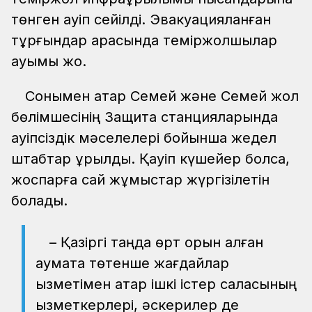
төнген қауіп сейілді. Эвакуацияланған
тұрғындар арасында теміржолшылар
қауымы жоқ.
Сонымен қатар Семей және Семей жол
бөлімшесінің Защита станцияларында
қауіпсіздік мәселелері бойынша жедел
штабтар құрылды. Қауіп күшейер болса,
жоспарға сай жұмыстар жүргізілетін
болады.
– Қазіргі таңда өрт орын алған
аумақта төтенше жағдайлар
қызметімен қатар ішкі істер саласының
қызметкерлері, әскерилер де