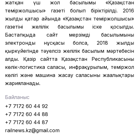
жатқан үш жол басылымы «Қазақстан
теміржолшысы» газеті болып біріктірілді. 2016
жылдың қаңтар айында «Қазақстан теміржолшысы»
газетінің желілік басылымы іске қосылды.
Бастапқыда сайт мерзімді басылымының
электронды нұсқасы болса, 2018 жылдың
қыркүйегінде тәуелсіз желілік басылым мәртебесін
алды. Қазір сайтта Қазақстан Республикасының
көлік-логистика саласы, инфрақұрылым, теміржол
көлігі және машина жасау саласының жаңалықтары
жарияланады.
Байланыс
+7 7172 60 44 92
+7 7172 60 44 88
+7 7172 60 44 87
railnews.kz@gmail.com