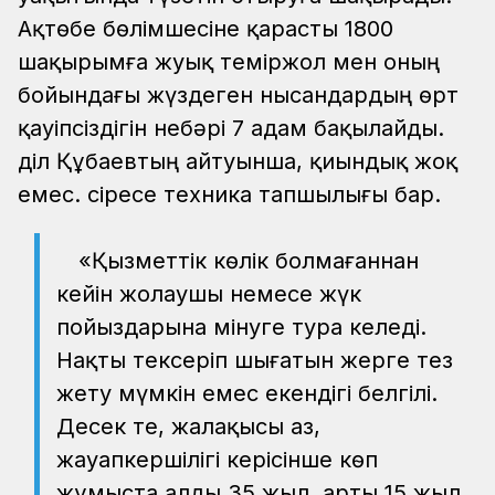
Ақтөбе бөлімшесіне қарасты 1800
шақырымға жуық теміржол мен оның
бойындағы жүздеген нысандардың өрт
қауіпсіздігін небәрі 7 адам бақылайды.
Әділ Құбаевтың айтуынша, қиындық жоқ
емес. Әсіресе техника тапшылығы бар.
«Қызметтік көлік болмағаннан
кейін жолаушы немесе жүк
пойыздарына мінуге тура келеді.
Нақты тексеріп шығатын жерге тез
жету мүмкін емес екендігі белгілі.
Десек те, жалақысы аз,
жауапкершілігі керісінше көп
жұмыста алды 35 жыл, арты 15 жыл