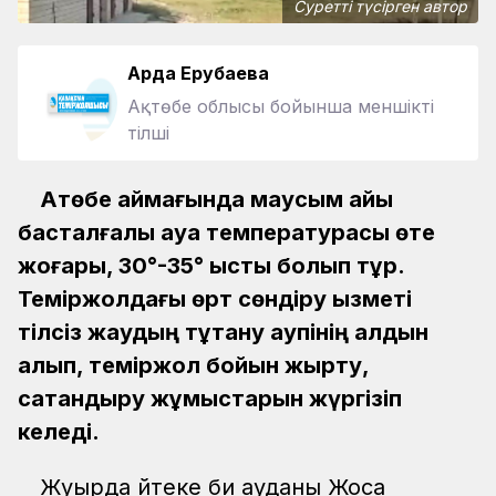
Суретті түсірген автор
Ардақ Ерубаева
Ақтөбе облысы бойынша меншікті
тілші
Ақтөбе аймағында маусым айы
басталғалы ауа температурасы өте
жоғары, 30°-35° ыстық болып тұр.
Теміржолдағы өрт сөндіру қызметі
тілсіз жаудың тұтану қаупінің алдын
алып, теміржол бойын жырту,
сақтандыру жұмыстарын жүргізіп
келеді.
Жуырда Әйтеке би ауданы Жоса