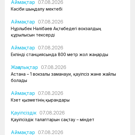
Аймақтар
07.08.2026
Кәсіби шыңдалу мектебі
Аймақтар
07.08.2026
Нұрлыбек Нәлібаев Ақтөбедегі вокзалдың
құрылысын тексерді
Аймақтар
07.08.2026
Екпінді станциясында 800 метр жол жаңарды
Жаңалықтар
07.08.2026
Астана – 1 вокзалы заманауи, қауіпсіз және жайлы
болады
Аймақтар
07.08.2026
Күзет қызметінің қырандары
Қауіпсіздік
07.08.2026
Қауіпсіздік талаптарын сақтау – міндет
Аймақтар
07.08.2026