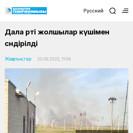
Русский
Дала өрті жолшылар күшімен
сөндірілді
Жаңалықтар
20.06.2023, 11:08