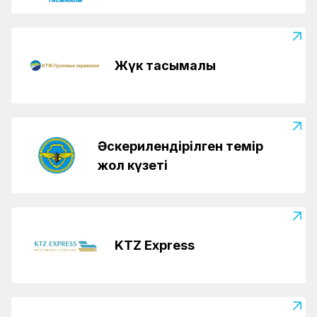
Жүк тасымалы
Әскерилендірілген темір
жол күзеті
KTZ Express