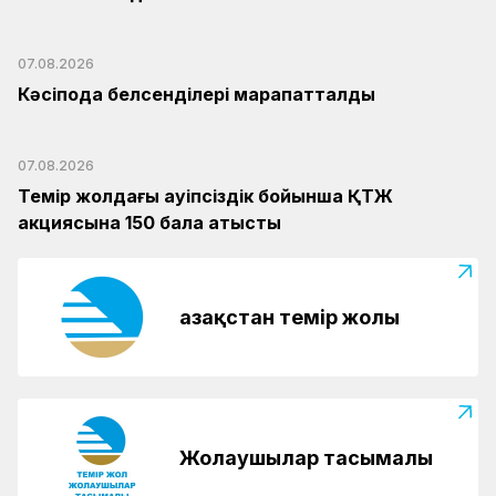
07.08.2026
Кәсіподақ белсенділері марапатталды
07.08.2026
Темір жолдағы қауіпсіздік бойынша ҚТЖ
акциясына 150 бала қатысты
Қазақстан темір жолы
Жолаушылар тасымалы