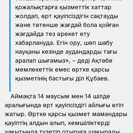
қожалықтарға қызметтік хаттар
жолдап, өрт қауіпсіздігін сақтауды
және төтенше жағдай бола қойған
жағдайда тез әрекет ету
хабарлануда. Егін ору, шөп шабу
науқаны кезінде аудандарды тағы
аралап шығамыз», – деді Ақтөбе
мемлекеттік емес өртке қарсы
қызметінің бастығы Әділ Құбаев.
Аймақта 14 маусым мен 14 шілде
аралығында өрт қауіпсіздігі айлығы өтіп
жатыр. Өртке қарсы қызмет мамандары
қауіптің алдын алып, кемшіліктерді
уақытында түзетіп отыруға шақырады.