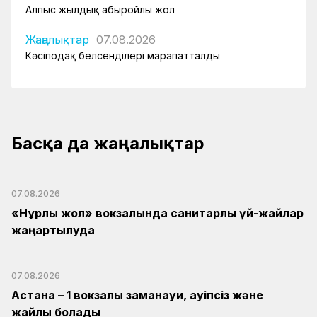
Алпыс жылдық абыройлы жол
Жаңалықтар
07.08.2026
Кәсіподақ белсенділері марапатталды
Басқа да жаңалықтар
07.08.2026
«Нұрлы жол» вокзалында санитарлық үй-жайлар
жаңартылуда
07.08.2026
Астана – 1 вокзалы заманауи, қауіпсіз және
жайлы болады