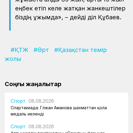
еңбек етіп келе жатқан жанкештілер
біздің ұжымда», – дейді Әділ Құбаев.
#ҚТЖ
#Өрт
#Қазақстан темір
жолы
Соңғы жаңалықтар
Спорт
08.08.2026
Спартакиада: Гүлжан Аманова шахматтан қола
медаль иеленді
Спорт
08.08.2026