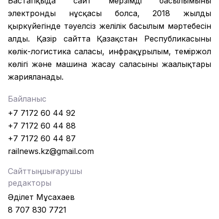
Бастапқыда сайт мерзімді басылымының
электронды нұсқасы болса, 2018 жылдың
қыркүйегінде тәуелсіз желілік басылым мәртебесін
алды. Қазір сайтта Қазақстан Республикасының
көлік-логистика саласы, инфрақұрылым, теміржол
көлігі және машина жасау саласының жаңалықтары
жарияланады.
Байланыс
+7 7172 60 44 92
+7 7172 60 44 88
+7 7172 60 44 87
railnews.kz@gmail.com
Сайттың шығарушы
редакторы
Әділет Мұсахаев
8 707 830 7721