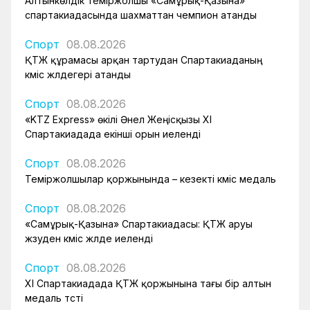
Алтынкөлдік теміржолшы «Самұрық-Қазына»
спартакиадасында шахматтан чемпион атанды
Спорт
08.08.2026
ҚТЖ құрамасы арқан тартудан Спартакиаданың
күміс жүлдегері атанды
Спорт
08.08.2026
«KTZ Express» өкілі Әнел Жеңісқызы XI
Спартакиадада екінші орын иеленді
Спорт
08.08.2026
Теміржолшылар қоржынында – кезекті күміс медаль
Спорт
08.08.2026
«Самұрық-Қазына» Спартакиадасы: ҚТЖ аруы
жүзуден күміс жүлде иеленді
Спорт
08.08.2026
XI Спартакиадада ҚТЖ қоржынына тағы бір алтын
медаль түсті