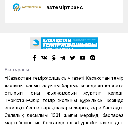
Қазтеміртранс
Біз туралы
«Қазақстан теміржолшысы» газеті Қазақстан темір
жолының қалыптасуының барлық кезеңдерін көрсете
отырып, оның жылнамасын жүргізіп келеді.
Түркістан-Сібір темір жолының құрылысы кезінде
алғашқы баспа парақшалары жарық көре бастады.
Салалық басылым 1931 жылы мерзімді баспасөз
мәртебесіне ие болғанда ол «Түрксіб» газеті деп