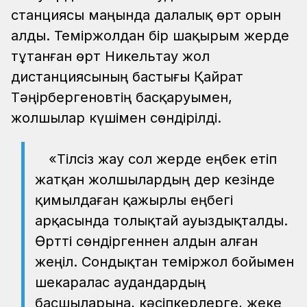
станциясы маңында далалық өрт орын
алды. Теміржолдан бір шақырым жерде
тұтанған өрт Никельтау жол
дистанциясының бастығы Қайрат
Тәңірбергеновтің басқаруымен,
жолшылар күшімен сөндірілді.
«Тілсіз жау сол жерде еңбек етіп
жатқан жолшылардың дер кезінде
қимылдаған қажырлы еңбегі
арқасында толықтай ауыздықталды.
Өртті сөндіргеннен алдын алған
жеңіл. Сондықтан теміржол бойымен
шекаралас аудандардың
басшыларына, кәсіпкерлерге, жеке