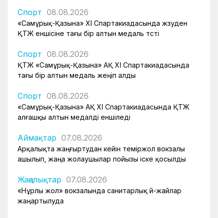
Спорт
08.08.2026
«Самұрық-Қазына» XI Спартакиадасында жүзуден
ҚТЖ еншісіне тағы бір алтын медаль түсті
Спорт
08.08.2026
ҚТЖ «Самұрық-Қазына» АҚ XI Спартакиадасында
тағы бір алтын медаль жеңіп алды
Спорт
08.08.2026
«Самұрық-Қазына» АҚ XI Спартакиадасында ҚТЖ
алғашқы алтын медалді еншіледі
Аймақтар
07.08.2026
Арқалықта жаңғыртудан кейін теміржол вокзалы
ашылып, жаңа жолаушылар пойызы іске қосылды
Жаңалықтар
07.08.2026
«Нұрлы жол» вокзалында санитарлық үй-жайлар
жаңартылуда