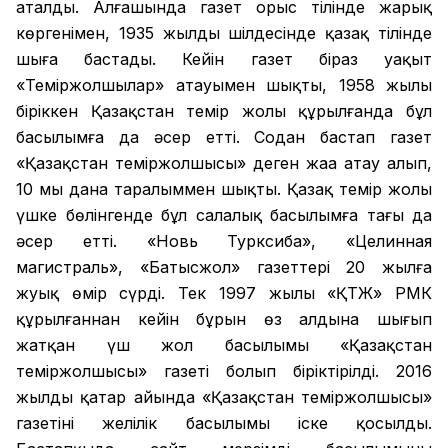
аталды. Алғашында газет орыс тілінде жарық
көргенімен, 1935 жылдың шілдесінде қазақ тілінде
шыға бастады. Кейін газет біраз уақыт
«Теміржолшылар» атауымен шықты, 1958 жылы
біріккен Қазақстан темір жолы құрылғанда бұл
басылымға да әсер етті. Содан бастап газет
«Қазақстан теміржолшысы» деген жаңа атау алып,
10 мың дана таралыммен шықты. Қазақ темір жолы
үшке бөлінгенде бұл салалық басылымға тағы да
әсер етті. «Новь Турксиба», «Целинная
магистраль», «Батысжол» газеттері 20 жылға
жуық өмір сүрді. Тек 1997 жылы «ҚТЖ» РМК
құрылғаннан кейін бұрын өз алдына шығып
жатқан үш жол басылымы «Қазақстан
теміржолшысы» газеті болып біріктірілді. 2016
жылдың қаңтар айында «Қазақстан теміржолшысы»
газетінің желілік басылымы іске қосылды.