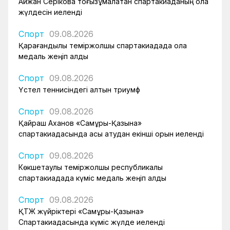
Айжан Серікова тоғызқұмалақтан спартакиаданың қола
жүлдесін иеленді
Спорт
09.08.2026
Қарағандылық теміржолшы спартакиадада қола
медаль жеңіп алды
Спорт
09.08.2026
Үстел теннисіндегі алтын триумф
Спорт
09.08.2026
Қайраш Аханов «Самұрық-Қазына»
спартакиадасында асық атудан екінші орын иеленді
Спорт
09.08.2026
Көкшетаулық теміржолшы республикалық
спартакиадада күміс медаль жеңіп алды
Спорт
09.08.2026
ҚТЖ жүйріктері «Самұрық-Қазына»
Спартакиадасында күміс жүлде иеленді