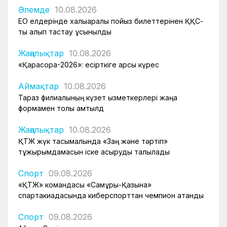
Әлемде
10.08.2026
ЕО елдерінде халықаралық пойыз билеттерінен ҚҚС-
ты алып тастау ұсынылды
Жаңалықтар
10.08.2026
«Қарасора-2026»: есірткіге қарсы күрес
Аймақтар
10.08.2026
Тараз филиалының күзет қызметкерлері жаңа
формамен толық қамтылд
Жаңалықтар
10.08.2026
ҚТЖ жүк тасымалында «Заң және тәртіп»
тұжырымдамасын іске асыруды талқылады
Спорт
09.08.2026
«ҚТЖ» командасы «Самұрық-Қазына»
спартакиадасында киберспорттан чемпион атанды
Спорт
09.08.2026