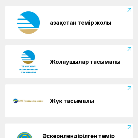
Қазақстан темір жолы
Жолаушылар тасымалы
Жүк тасымалы
Әскерилендірілген темір