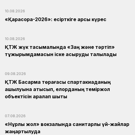
10.08.2026
«Қарасора-2026»: есірткіге қарсы күрес
10.08.2026
ҚТЖ жүк тасымалында «Заң және тәртіп»
тұжырымдамасын іске асыруды талқылады
09.08.2026
ҚТЖ Басқарма төрағасы спартакиаданың
ашылуына қатысып, елорданың теміржол
объектісін аралап шықты
07.08.2026
«Нұрлы жол» вокзалында санитарлық үй-жайлар
жаңартылуда