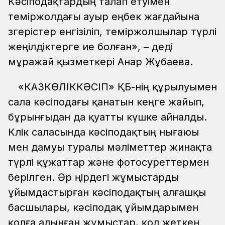
Кәсіподақтардың талап етуімен
теміржолдағы ауыр еңбек жағдайына
өзгерістер енгізіліп, теміржолшылар түрлі
жеңілдіктерге ие болған», – деді
мұражай қызметкері Анар Жұбаева.
«КАЗКӨЛІККӘСІП» ҚБ-нің құрылуымен
сала кәсіподағы қанатын кеңге жайып,
бұрынғыдан да қуатты күшке айналды.
Көлік саласында кәсіподақтың нығаюы
мен дамуы туралы мәліметтер жинақта
түрлі құжаттар және фотосуреттермен
берілген. Әр өңірдегі жұмыстарды
ұйымдастырған кәсіподақтың алғашқы
басшылары, кәсіподақ ұйымдарымен
қолға алынған жұмыстар, қол жеткен