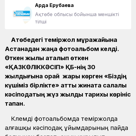
Ардақ Ерубаева
Ақтөбе облысы бойынша меншікті
тілші
Ақтөбедегі теміржол мұражайына
Астанадан жаңа фотоальбом келді.
Өткен жылы аталып өткен
«ҚАЗКӨЛІККӘСІП» ҚБ-нің 30
жылдығына орай жарық көрген «Біздің
күшіміз бірлікте» атты жинақта салалық
кәсіподақтың жүз жылдық тарихы көрініс
тапқан.
Көлемді фотоальбомда теміржолда
алғашқы кәсіподақ ұйымдарының пайда