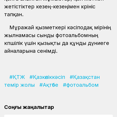
жетістіктер кезең-кезеңімен көрініс
тапқан.
Мұражай қызметкері кәсіподақ өмірінің
жылнамасы сынды фотоальбомның
көпшілік үшін қызықты да құнды дүниеге
айналарына сенімді.
#ҚТЖ
#Қазкөліккәсіп
#Қазақстан
темір жолы
#Ақтөбе
#фотоальбом
Соңғы жаңалықтар