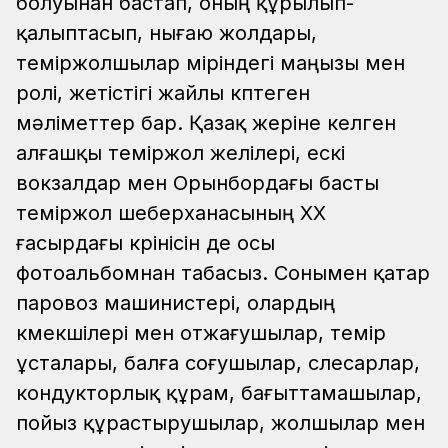
болуынан бастап, оның құрылып-
қалыптасып, нығаю жолдары,
теміржолшылар өміріндегі маңызы мен
ролі, жетістігі жайлы көптеген
мәліметтер бар. Қазақ жеріне келген
алғашқы теміржол желілері, ескі
вокзалдар мен Орынбордағы басты
теміржол шеберханасының ХХ
ғасырдағы көрінісін де осы
фотоальбомнан табасыз. Сонымен қатар
паровоз машинистері, олардың
көмекшілері мен отжағушылар, темір
ұсталары, балға соғушылар, слесарлар,
кондукторлық құрам, бағыттамашылар,
пойыз құрастырушылар, жолшылар мен