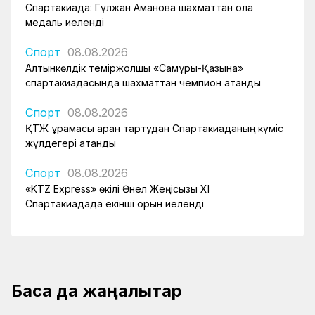
Спартакиада: Гүлжан Аманова шахматтан қола
медаль иеленді
Спорт
08.08.2026
Алтынкөлдік теміржолшы «Самұрық-Қазына»
спартакиадасында шахматтан чемпион атанды
Спорт
08.08.2026
ҚТЖ құрамасы арқан тартудан Спартакиаданың күміс
жүлдегері атанды
Спорт
08.08.2026
«KTZ Express» өкілі Әнел Жеңісқызы XI
Спартакиадада екінші орын иеленді
Басқа да жаңалықтар