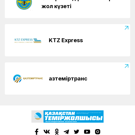
жол күзеті
KTZ Express
Қазтеміртранс