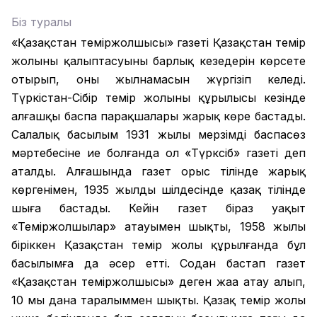
Біз туралы
«Қазақстан теміржолшысы» газеті Қазақстан темір
жолының қалыптасуының барлық кезеңдерін көрсете
отырып, оның жылнамасын жүргізіп келеді.
Түркістан-Сібір темір жолының құрылысы кезінде
алғашқы баспа парақшалары жарық көре бастады.
Салалық басылым 1931 жылы мерзімді баспасөз
мәртебесіне ие болғанда ол «Түрксіб» газеті деп
аталды. Алғашында газет орыс тілінде жарық
көргенімен, 1935 жылдың шілдесінде қазақ тілінде
шыға бастады. Кейін газет біраз уақыт
«Теміржолшылар» атауымен шықты, 1958 жылы
біріккен Қазақстан темір жолы құрылғанда бұл
басылымға да әсер етті. Содан бастап газет
«Қазақстан теміржолшысы» деген жаңа атау алып,
10 мың дана таралыммен шықты. Қазақ темір жолы