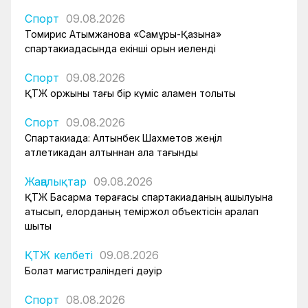
Спорт
09.08.2026
Томирис Атымжанова «Самұрық-Қазына»
спартакиадасында екінші орын иеленді
Спорт
09.08.2026
ҚТЖ қоржыны тағы бір күміс алқамен толықты
Спорт
09.08.2026
Спартакиада: Алтынбек Шахметов жеңіл
атлетикадан алтыннан алқа тағынды
Жаңалықтар
09.08.2026
ҚТЖ Басқарма төрағасы спартакиаданың ашылуына
қатысып, елорданың теміржол объектісін аралап
шықты
ҚТЖ келбеті
09.08.2026
Болат магистраліндегі дәуір
Спорт
08.08.2026