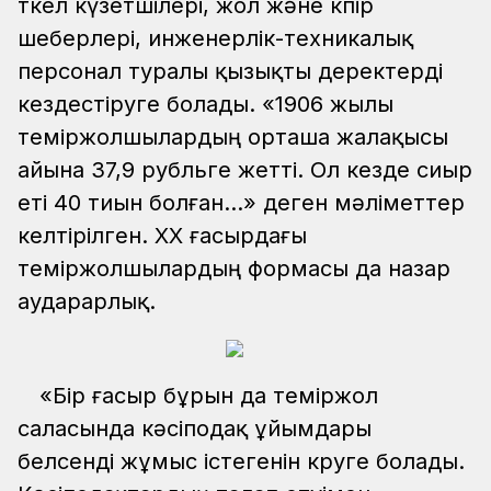
өткел күзетшілері, жол және көпір
шеберлері, инженерлік-техникалық
персонал туралы қызықты деректерді
кездестіруге болады. «1906 жылы
теміржолшылардың орташа жалақысы
айына 37,9 рубльге жетті. Ол кезде сиыр
еті 40 тиын болған...» деген мәліметтер
келтірілген. ХХ ғасырдағы
теміржолшылардың формасы да назар
аударарлық.
«Бір ғасыр бұрын да теміржол
саласында кәсіподақ ұйымдары
белсенді жұмыс істегенін көруге болады.