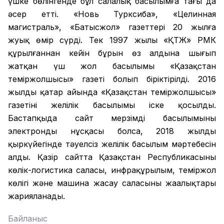
үшке бөлінгенде бұл салалық басылымға тағы да
әсер етті. «Новь Турксиба», «Целинная
магистраль», «Батысжол» газеттері 20 жылға
жуық өмір сүрді. Тек 1997 жылы «ҚТЖ» РМК
құрылғаннан кейін бұрын өз алдына шығып
жатқан үш жол басылымы «Қазақстан
теміржолшысы» газеті болып біріктірілді. 2016
жылдың қаңтар айында «Қазақстан теміржолшысы»
газетінің желілік басылымы іске қосылды.
Бастапқыда сайт мерзімді басылымының
электронды нұсқасы болса, 2018 жылдың
қыркүйегінде тәуелсіз желілік басылым мәртебесін
алды. Қазір сайтта Қазақстан Республикасының
көлік-логистика саласы, инфрақұрылым, теміржол
көлігі және машина жасау саласының жаңалықтары
жарияланады.
Байланыс