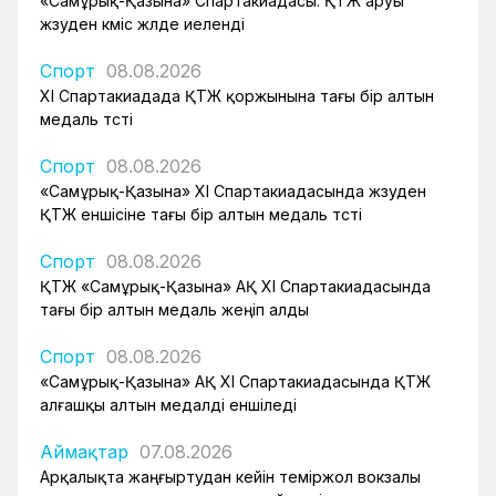
«Самұрық-Қазына» Спартакиадасы: ҚТЖ аруы
жүзуден күміс жүлде иеленді
Спорт
08.08.2026
XI Спартакиадада ҚТЖ қоржынына тағы бір алтын
медаль түсті
Спорт
08.08.2026
«Самұрық-Қазына» XI Спартакиадасында жүзуден
ҚТЖ еншісіне тағы бір алтын медаль түсті
Спорт
08.08.2026
ҚТЖ «Самұрық-Қазына» АҚ XI Спартакиадасында
тағы бір алтын медаль жеңіп алды
Спорт
08.08.2026
«Самұрық-Қазына» АҚ XI Спартакиадасында ҚТЖ
алғашқы алтын медалді еншіледі
Аймақтар
07.08.2026
Арқалықта жаңғыртудан кейін теміржол вокзалы