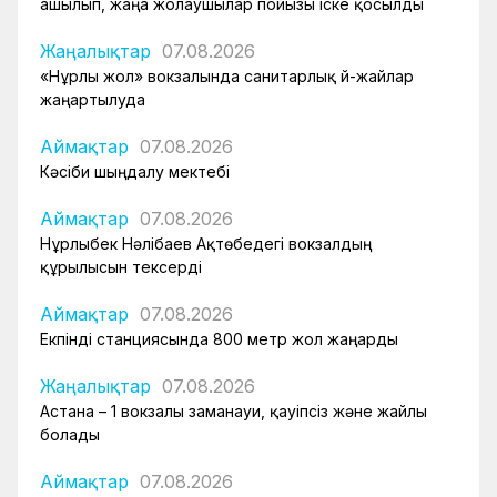
ашылып, жаңа жолаушылар пойызы іске қосылды
Жаңалықтар
07.08.2026
«Нұрлы жол» вокзалында санитарлық үй-жайлар
жаңартылуда
Аймақтар
07.08.2026
Кәсіби шыңдалу мектебі
Аймақтар
07.08.2026
Нұрлыбек Нәлібаев Ақтөбедегі вокзалдың
құрылысын тексерді
Аймақтар
07.08.2026
Екпінді станциясында 800 метр жол жаңарды
Жаңалықтар
07.08.2026
Астана – 1 вокзалы заманауи, қауіпсіз және жайлы
болады
Аймақтар
07.08.2026