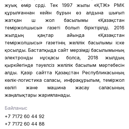
жуық өмір сүрді. Тек 1997 жылы «ҚТЖ» РМК
құрылғаннан кейін бұрын өз алдына шығып
жатқан үш жол басылымы «Қазақстан
теміржолшысы» газеті болып біріктірілді. 2016
жылдың қаңтар айында «Қазақстан
теміржолшысы» газетінің желілік басылымы іске
қосылды. Бастапқыда сайт мерзімді басылымының
электронды нұсқасы болса, 2018 жылдың
қыркүйегінде тәуелсіз желілік басылым мәртебесін
алды. Қазір сайтта Қазақстан Республикасының
көлік-логистика саласы, инфрақұрылым, теміржол
көлігі және машина жасау саласының
жаңалықтары жарияланады.
Байланыс
+7 7172 60 44 92
+7 7172 60 44 88