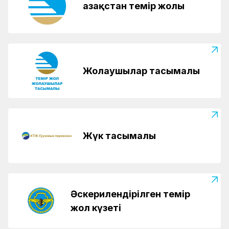
Қазақстан темір жолы
Жолаушылар тасымалы
Жүк тасымалы
Әскерилендірілген темір
жол күзеті