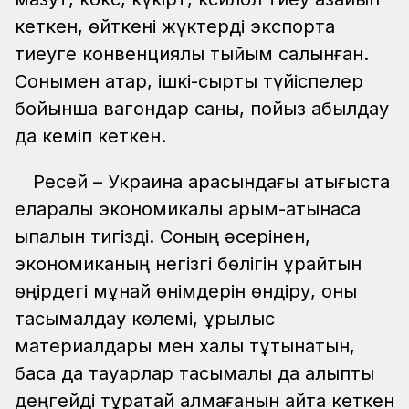
кеткен, өйткені жүктерді экспортқа
тиеуге конвенциялық тыйым салынған.
Сонымен қатар, ішкі-сыртқы түйіспелер
бойынша вагондар саны, пойыз қабылдау
да кеміп кеткен.
Ресей – Украина арасындағы қақтығыста
еларалық экономикалық қарым-қатынасқа
ықпалын тигізді. Соның әсерінен,
экономиканың негізгі бөлігін құрайтын
өңірдегі мұнай өнімдерін өндіру, оны
тасымалдау көлемі, құрылыс
материалдары мен халық тұтынатын,
басқа да тауарлар тасымалы да қалыпты
деңгейді тұрақтай алмағанын айта кеткен