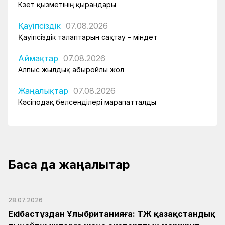
Күзет қызметінің қырандары
Қауіпсіздік
07.08.2026
Қауіпсіздік талаптарын сақтау – міндет
Аймақтар
07.08.2026
Алпыс жылдық абыройлы жол
Жаңалықтар
07.08.2026
Кәсіподақ белсенділері марапатталды
Басқа да жаңалықтар
28.07.2026
Екібастұздан Ұлыбританияға: ҚТЖ қазақстандық