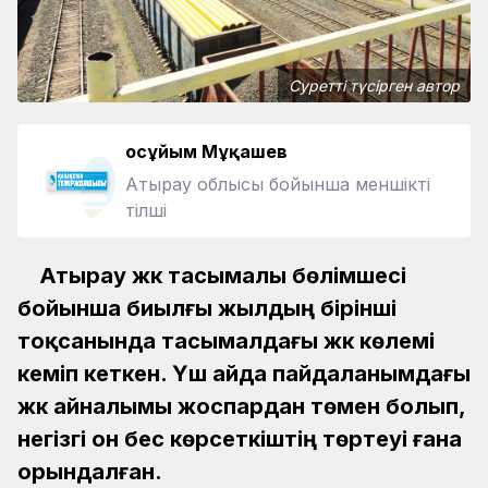
Суретті түсірген автор
Қосұйым Мұқашев
Атырау облысы бойынша меншікті
тілші
Атырау жүк тасымалы бөлімшесі
бойынша биылғы жылдың бірінші
тоқсанында тасымалдағы жүк көлемі
кеміп кеткен. Үш айда пайдаланымдағы
жүк айналымы жоспардан төмен болып,
негізгі он бес көрсеткіштің төртеуі ғана
орындалған.