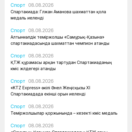
Спорт
08.08.2026
Спартакиада: Гүлжан Аманова шахматтан қола
медаль иеленді
Спорт
08.08.2026
Алтынкөлдік теміржолшы «Самұрық-Қазына»
спартакиадасында шахматтан чемпион атанды
Спорт
08.08.2026
ҚТЖ құрамасы арқан тартудан Спартакиаданың
күміс жүлдегері атанды
Спорт
08.08.2026
«KTZ Express» өкілі Әнел Жеңісқызы XI
Спартакиадада екінші орын иеленді
Спорт
08.08.2026
Теміржолшылар қоржынында – кезекті күміс медаль
Спорт
08.08.2026