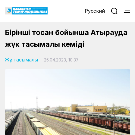
Русский
Бірінші тоқсан бойынша Атырауда
жүк тасымалы кеміді
Жүк тасымалы
25.04.2023, 10:37