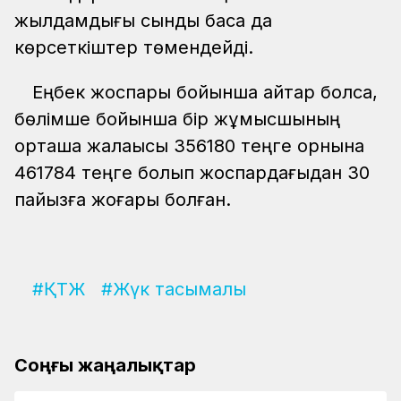
жылдамдығы сынды басқа да
көрсеткіштер төмендейді.
Еңбек жоспары бойынша айтар болсақ,
бөлімше бойынша бір жұмысшының
орташа жалақысы 356180 теңге орнына
461784 теңге болып жоспардағыдан 30
пайызға жоғары болған.
#ҚТЖ
#Жүк тасымалы
Соңғы жаңалықтар