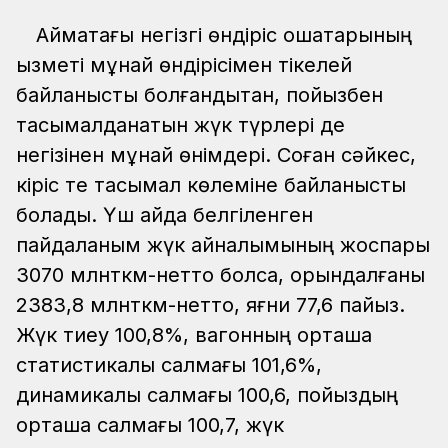
Аймақтағы негізгі өндіріс ошақтарының
қызметі мұнай өндірісімен тікелей
байланысты болғандықтан, пойызбен
тасымалданатын жүк түрлері де
негізінен мұнай өнімдері. Соған сәйкес,
кіріс те тасымал көлеміне байланысты
болады. Үш айда белгіленген
пайдаланым жүк айналымының жоспары
3070 млнткм-нетто болса, орындалғаны
2383,8 млнткм-нетто, яғни 77,6 пайыз.
Жүк тиеу 100,8%, вагонның орташа
статистикалық салмағы 101,6%,
динамикалық салмағы 100,6, пойыздың
орташа салмағы 100,7, жүк