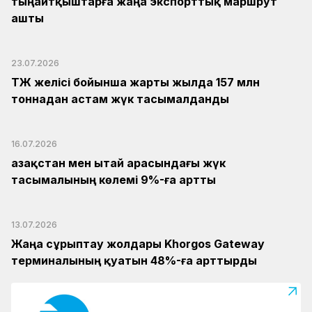
тыңайтқыштарға жаңа экспорттық маршрут
ашты
23.07.2026
ҚТЖ желісі бойынша жарты жылда 157 млн
тоннадан астам жүк тасымалданды
16.07.2026
Қазақстан мен Қытай арасындағы жүк
тасымалының көлемі 9%-ға артты
13.07.2026
Жаңа сұрыптау жолдары Khorgos Gateway
терминалының қуатын 48%-ға арттырды