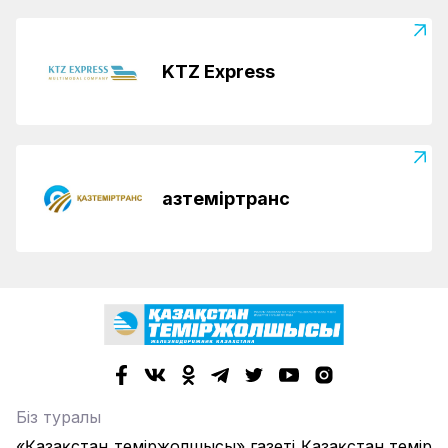
KTZ Express
Қазтеміртранс
Біз туралы
«Қазақстан теміржолшысы» газеті Қазақстан темір