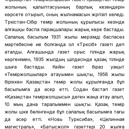
жолының қалыптасуының барлық кезеңдерін
көрсете отырып, оның жылнамасын жүргізіп келеді.
Түркістан-Сібір темір жолының құрылысы кезінде
алғашқы баспа парақшалары жарық көре бастады.
Салалық басылым 1931 жылы мерзімді баспасөз
мәртебесіне ие болғанда ол «Түрксіб» газеті деп
аталды. Алғашында газет орыс тілінде жарық
көргенімен, 1935 жылдың шілдесінде қазақ тілінде
шыға бастады. Кейін газет біраз уақыт
«Теміржолшылар» атауымен шықты, 1958 жылы
біріккен Қазақстан темір жолы құрылғанда бұл
басылымға да әсер етті. Содан бастап газет
«Қазақстан теміржолшысы» деген жаңа атау алып,
10 мың дана таралыммен шықты. Қазақ темір
жолы үшке бөлінгенде бұл салалық басылымға тағы
да әсер етті. «Новь Турксиба», «Целинная
магистраль», «Батысжол» газеттері 20 жылға