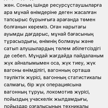
жөн. Соның ішінде ресурсұстаушыларға
қара мұнай өнімдеріне деген жасалған
тапсырыс бұрынғыға қарағанда төмен
болғанын көреміз. Оған нарықтағы
ауқымды дағдарыс, мұнай бағасының
тұрақсыздығы, өнімнің болмауы және
сатып алушылардың төлем қабілетсіздігі
де себеп. Мұндай жағдайда пайдаланым
жүк айналымымен қоса, жүк тиеу, жүк
вагоны өнімділігі, вагонның орташа
тәуліктік жүрісі, вагонның статистикалық
салмағы, бір жүк операциясына
вагонның тұруы, локомотив жүрісі,
пойыздың учаскелік жылдамдығы,
пойыздар қозғалысының техникалық