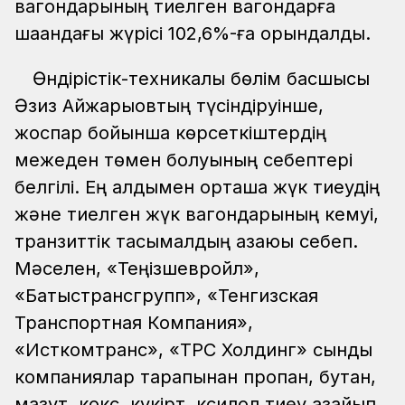
вагондарының тиелген вагондарға
шаққандағы жүрісі 102,6%-ға орындалды.
Өндірістік-техникалық бөлім басшысы
Әзиз Айжарықовтың түсіндіруінше,
жоспар бойынша көрсеткіштердің
межеден төмен болуының себептері
белгілі. Ең алдымен орташа жүк тиеудің
және тиелген жүк вагондарының кемуі,
транзиттік тасымалдың азаюы себеп.
Мәселен, «Теңізшевройл»,
«Батыстрансгрупп», «Тенгизская
Транспортная Компания»,
«Исткомтранс», «ТРС Холдинг» сынды
компаниялар тарапынан пропан, бутан,
мазут, кокс, күкірт, ксилол тиеу азайып