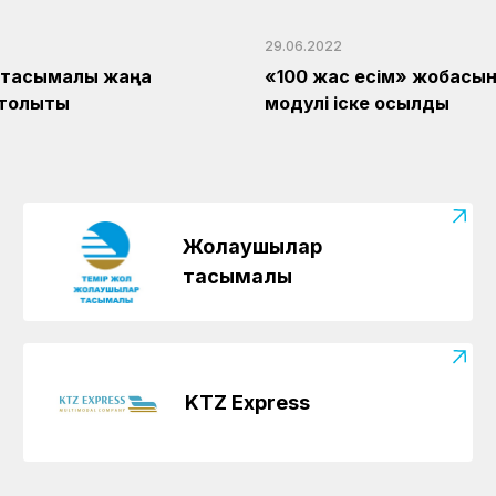
29.06.2022
тасымалы жаңа
«100 жас есім» жобасын
толықты
модулі іске қосылды
Жолаушылар
тасымалы
KTZ Express