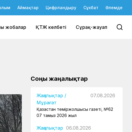
ылым
Аймақтар
Цифрландыру
Сұхбат
Әлемде
йы жобалар
ҚТЖ келбеті
Сұрақ-жауап
Соңғы жаңалықтар
Жаңалықтар
/
07.08.2026
Мұрағат
Қазақстан теміржолшысы газеті, №62
07 тамыз 2026 жыл
Жаңалықтар
06.08.2026