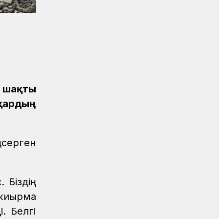
Аймақтар
04.08.2026
Ғасырлық тарихы бар вокзалдар
жаңарды
Қауіпсіздік
04.08.2026
Қауіпсіздік сызығынан аттама...
Қауіпсіздік
04.08.2026
з шақты
Жүргізушілерге жадынама таратты
 қардың
ҚТЖ келбеті
04.08.2026
Үздік атанған үштік
ңсерген
Жаңалықтар
04.08.2026
Ерен еңбектері еленді
Жаңалықтар
04.08.2026
 Біздің
Астана станциясының теміржол
 жиырма
өткелінде «Қауіпсіз өткел» акциясы
өтті
. Белгі