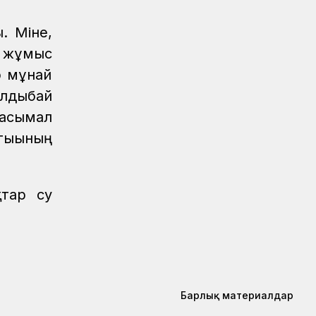
Маңғыстауда үздік теміржолшылар
төсбелгілермен марапатталды
. Міне,
Аймақтар
04.08.2026
ң жұмыс
Сарышағанда «Теміржол саябағы»
р мұнай
ашылды
лдыбай
тасымал
тығының
қтар су
Барлық материалдар