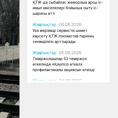
ҚТЖ-да сыбайлас жемқорлыққа қарсы іс-
қимыл мәселелері бойынша оқыту іс-
шарасы өтті
Жаңалықтар
06.08.2026
Ұзақ мерзімді сервистік қызмет
көрсету ҚТЖ локомотив паркінің
сенімділігін арттырады
Жаңалықтар
05.08.2026
Теміржолшылар 53 теміржол
өткелінде «Қауіпсіз өткел»
профилактикалық акциясын өткізді
Жаңалықтар
04.08.2026
Құрық порты 2026 жылдың І-ші жарты
жылындағы жұмысын қорытындылады
Аймақтар
04.08.2026
Боранды бекеттің бас қақпасы