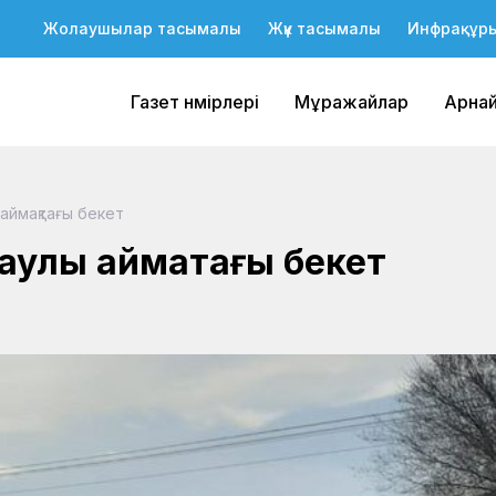
Жолаушылар тасымалы
Жүк тасымалы
Инфрақұр
Газет нөмірлері
Мұражайлар
Арна
аймақтағы бекет
аулы аймақтағы бекет