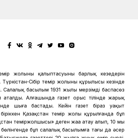
мір жолының қалыптасуының барлық кезеңдерін
 Түркістан-Сібір темір жолының құрылысы кезінде
 Салалық басылым 1931 жылы мерзімді баспасөз
еп аталды. Алғашында газет орыс тілінде жарық
лінде шыға бастады. Кейін газет біраз уақыт
іріккен Қазақстан темір жолы құрылғанда бұл
қстан теміржолшысы» деген жаңа атау алып, 10 мың
бөлінгенде бұл салалық басылымға тағы да әсер
«Батысжол» газеттері 20 жылға жуық өмір сүрді.