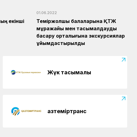
01.06.2022
ың екінші
Теміржолшы балаларына ҚТЖ
мұражайы мен тасымалдауды
басқару орталығына экскурсиялар
ұйымдастырылды
Жүк тасымалы
Қазтеміртранс