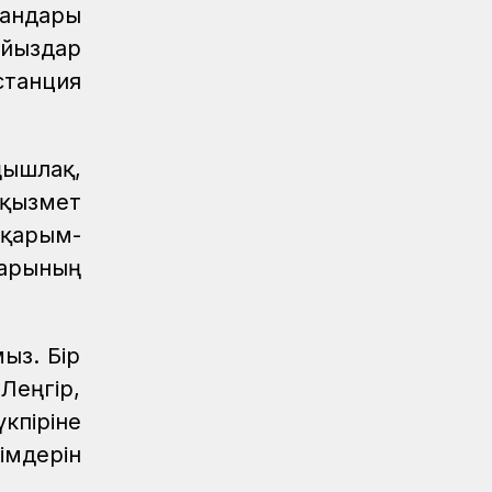
андары
Жаңалықтар
04.08.2026
«Жүк тасымалының» жетістігі
йыздар
станция
Аймақтар
04.08.2026
Мерейлі мереке, лайықты марапат
Аймақтар
04.08.2026
ышлақ,
Құрмет төрінде – теміржолшылар
қызмет
Аймақтар
04.08.2026
 қарым-
Ақтөбеде үздік теміржолшылар
арының
марапатталды
Аймақтар
04.08.2026
«Ахау Семей» шырқалған күн...
ыз. Бір
Леңгір,
Аймақтар
04.08.2026
кпіріне
Мерейлі марапат
імдерін
Аймақтар
04.08.2026