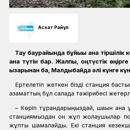
Асхат Райқұл
Тау баурайында бұйығы ғана тіршілі
ғана түтін бар. Жалпы, оңтүстік өңір
ызғарынан ба, Малдыбайда әлі күнге кү
Ертелетіп жеткен бізді станция баст
азаматтың бұл салада тәжірибесі жетерл
– Көріп тұрғандарыңыздай, шағын ған
станциямыздан он жұп жолаушылар по
жұпты шамалайды. Екі станция кезекшіс