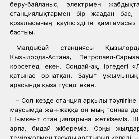
беру-байланыс, электрмен жабдық
станциялықтармен бір жағадан бас,
қозғалысының қауіпсіздігін қамтамасы
бастығы.
Малдыбай станциясы Қызылорда
Қызылорда-Астана, Петропавл-Сар
көрсетеді екен. Сондай-ақ, іргедегі
қатынас орнатқан. Зауыт ұжымының
арасында қыза түседі екен.
– Сол кезде станция арқылы тәулігіне 
маусымда жан-жаққа он мың тоннаға дейі
Шымкент станцияларына жеткіземіз. Ш
арпа, бидай жібереміз. Соңғы жылда
теміржолмен тасуды арттырып келеді, –