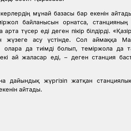
керлердің мұнай базасы бар екенін айтады
міржол байланысын орнатса, станцияны
арта түсер еді деген пікір білдірді. «Қазі
н жүзеге асу үстінде. Сол аймаққа Ма
 оларға да тиімді болып, теміржолға да 
кі ай жалғасар еді, – деген станция бас
на дайындық жүргізіп жатқан станциялы
 екенін айтады.