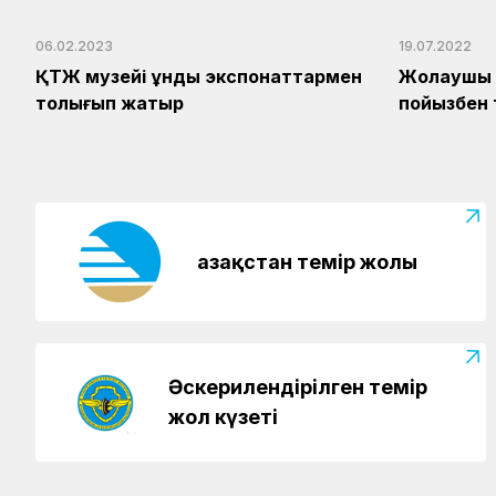
06.02.2023
19.07.2022
ҚТЖ музейі құнды экспонаттармен
Жолаушы 
толығып жатыр
пойызбен 
Қазақстан темір жолы
Әскерилендірілген темір
жол күзеті