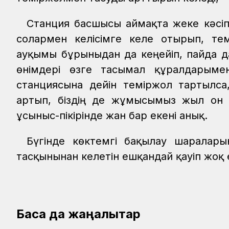
Станция басшысы аймақта жеке кәсіп
солармен келісімге келе отырып, те
ауқымы бұрынғыдан да кеңейіп, пайда да 
өнімдері өзге тасымал құралдарыме
станциясына дейін теміржол тартылса,
артып, біздің де жұмысымыз жыл он е
ұсыныс-пікірінде жан бар екені анық.
Бүгінде көктемгі бақылау шаралары
тасқынынан келетін ешқандай қауіп жоқ
Басқа да жаңалықтар