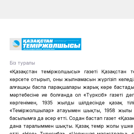
Біз туралы
«Қазақстан теміржолшысы» газеті Қазақстан те
көрсете отырып, оның жылнамасын жүргізіп келеді.
алғашқы баспа парақшалары жарық көре бастады.
мәртебесіне ие болғанда ол «Түрксіб» газеті д
көргенімен, 1935 жылдың шілдесінде қазақ ті
«Теміржолшылар» атауымен шықты, 1958 жылы б
басылымға да әсер етті. Содан бастап газет «Қаза
дана таралыммен шықты. Қазақ темір жолы үшке 
етті. «Новь Турксиба», «Целинная магистраль», 