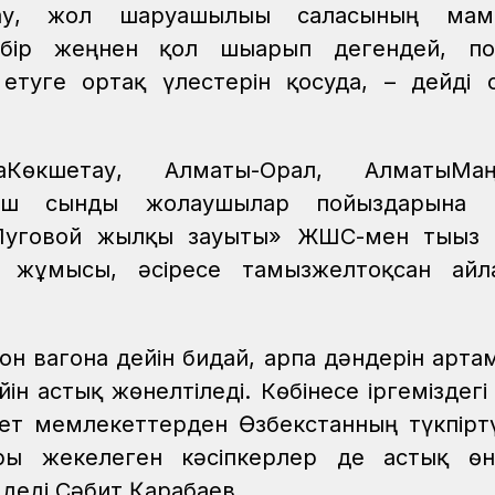
тау, жол шаруашылығы саласының мам
 бір жеңнен қол шығарып дегендей, по
з етуге ортақ үлестерін қосуда, – дейді 
Көкшетау, Алматы-Орал, АлматыМаңғ
ыағаш сынды жолаушылар пойыздарына 
 «Луговой жылқы зауыты» ЖШС-мен тығыз
 жұмысы, әсіресе тамызжелтоқсан айл
он вагонға дейін бидай, арпа дәндерін артам
н астық жөнелтіледі. Көбінесе іргеміздегі 
ет мемлекеттерден Өзбекстанның түкпіртү
ры жекелеген кәсіпкерлер де астық өн
 деді Сәбит Қарабаев.