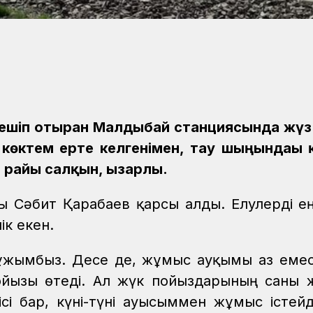
к кешіп отырған Малдыбай станциясында жү
ге көктем ерте келгенімен, тау шыңындағы
н райы салқын, ызғарлы.
ығы Сәбит Қарабаев қарсы алды. Елулерді е
ік екен.
а ұжымбыз. Десе де, жұмыс ауқымы аз емес.
йызы өтеді. Ал жүк пойыздарының саны
і бар, күні-түні ауысыммен жұмыс істейді