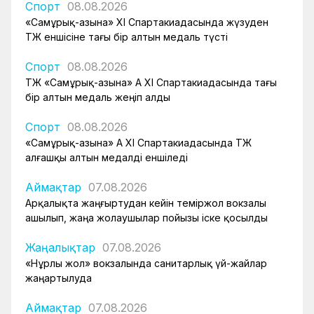
Спорт
08.08.2026
«Самұрық-Қазына» XI Спартакиадасында жүзуден
ҚТЖ еншісіне тағы бір алтын медаль түсті
Спорт
08.08.2026
ҚТЖ «Самұрық-Қазына» АҚ XI Спартакиадасында тағы
бір алтын медаль жеңіп алды
Спорт
08.08.2026
«Самұрық-Қазына» АҚ XI Спартакиадасында ҚТЖ
алғашқы алтын медалді еншіледі
Аймақтар
07.08.2026
Арқалықта жаңғыртудан кейін теміржол вокзалы
ашылып, жаңа жолаушылар пойызы іске қосылды
Жаңалықтар
07.08.2026
«Нұрлы жол» вокзалында санитарлық үй-жайлар
жаңартылуда
Аймақтар
07.08.2026