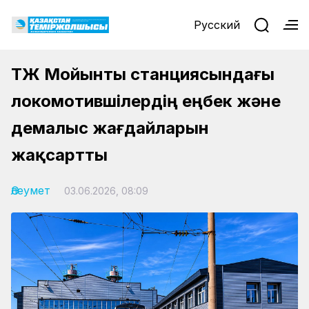
Русский
ҚТЖ Мойынты станциясындағы
локомотившілердің еңбек және
демалыс жағдайларын
жақсартты
Әлеумет
03.06.2026, 08:09