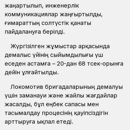
жаңартылып, инженерлік
коммуникациялар жаңғыртылды,
ғимараттың солтүстік қанаты
пайдалануға берілді.
Жүргізілген жұмыстар арқасында
демалыс үйінің сыйымдылығы үш
еседен астамға – 20-дан 68 төсек-орынға
дейін ұлғайтылды.
Локомотив бригадаларының демалуы
үшін заманауи және жайлы жағдайлар
жасалды, бұл еңбек сапасы мен
тасымалдау процесінің қауіпсіздігін
арттыруға ықпал етеді.