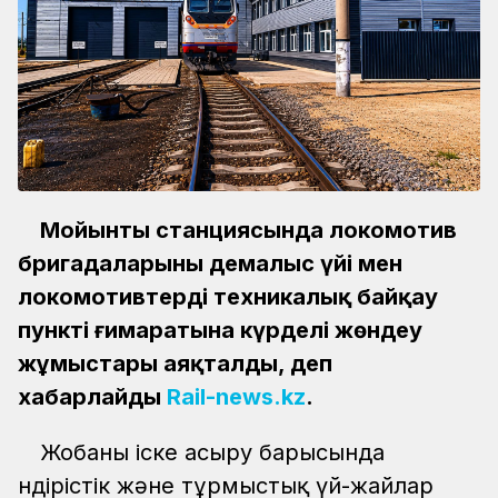
Мойынты станциясында локомотив
бригадаларының демалыс үйі мен
локомотивтерді техникалық байқау
пункті ғимаратына күрделі жөндеу
жұмыстары аяқталды, деп
хабарлайды
Rail-news.kz
.
Жобаны іске асыру барысында
өндірістік және тұрмыстық үй-жайлар