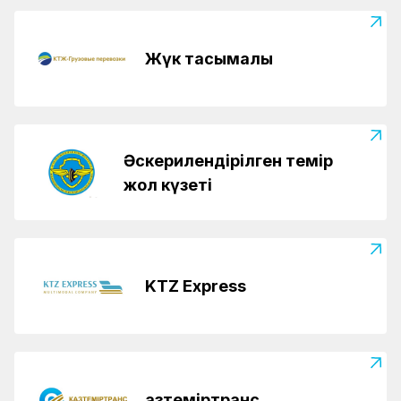
Жүк тасымалы
Әскерилендірілген темір
жол күзеті
KTZ Express
Қазтеміртранс