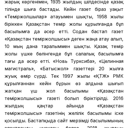
жарық көргенімен, 1935 жылдың шілдесінде қазақ
тілінде шыға бастады. Кейін газет біраз уақыт
«Теміржолшылар» атауымен шықты, 1958 жылы
біріккен Қазақстан темір жолы құрылғанда бұл
басылымға да әсер етті. Содан бастап газет
«Қазақстан теміржолшысы» деген жаңа атау алып,
10 мың дана таралыммен шықты. Қазақ темір
жолы үшке бөлінгенде бұл салалық басылымға
тағы да әсер етті. «Новь Турксиба», «Целинная
магистраль», «Батысжол» газеттері 20 жылға
жуық өмір сүрді. Тек 1997 жылы «ҚТЖ» РМК
құрылғаннан кейін бұрын өз алдына шығып
жатқан үш жол басылымы «Қазақстан
теміржолшысы» газеті болып біріктірілді. 2016
жылдың қаңтар айында «Қазақстан
теміржолшысы» газетінің желілік басылымы іске
қосылды. Бастапқыда сайт мерзімді басылымының