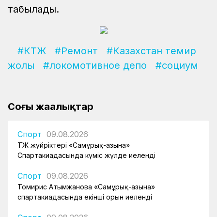
табылады.
#КТЖ
#Ремонт
#Казахстан темир
жолы
#локомотивное депо
#социум
Соңғы жаңалықтар
Спорт
09.08.2026
ҚТЖ жүйріктері «Самұрық-Қазына»
Спартакиадасында күміс жүлде иеленді
Спорт
09.08.2026
Томирис Атымжанова «Самұрық-Қазына»
спартакиадасында екінші орын иеленді