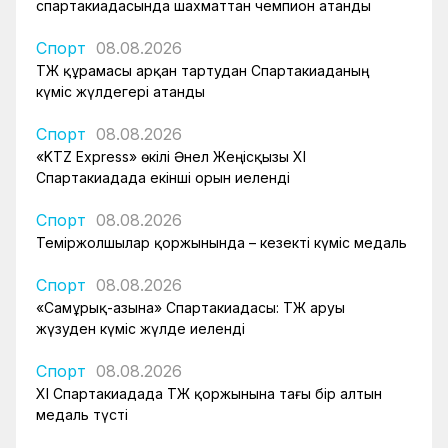
спартакиадасында шахматтан чемпион атанды
Спорт
08.08.2026
ҚТЖ құрамасы арқан тартудан Спартакиаданың
күміс жүлдегері атанды
Спорт
08.08.2026
«KTZ Express» өкілі Әнел Жеңісқызы XI
Спартакиадада екінші орын иеленді
Спорт
08.08.2026
Теміржолшылар қоржынында – кезекті күміс медаль
Спорт
08.08.2026
«Самұрық-Қазына» Спартакиадасы: ҚТЖ аруы
жүзуден күміс жүлде иеленді
Спорт
08.08.2026
XI Спартакиадада ҚТЖ қоржынына тағы бір алтын
медаль түсті