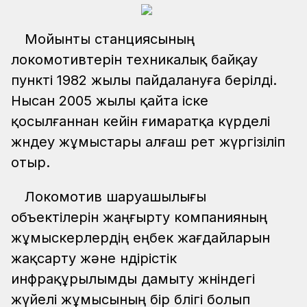
Мойынты станциясының
локомотивтерін техникалық байқау
пункті 1982 жылы пайдалануға берілді.
Нысан 2005 жылы қайта іске
қосылғаннан кейін ғимаратқа күрделі
жөндеу жұмыстары алғаш рет жүргізіліп
отыр.
Локомотив шаруашылығы
объектілерін жаңғырту компанияның
жұмыскерлердің еңбек жағдайларын
жақсарту және өндірістік
инфрақұрылымды дамыту жөніндегі
жүйелі жұмысының бір бөлігі болып