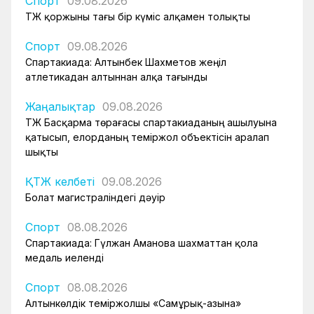
Спорт
09.08.2026
ҚТЖ қоржыны тағы бір күміс алқамен толықты
Спорт
09.08.2026
Спартакиада: Алтынбек Шахметов жеңіл
атлетикадан алтыннан алқа тағынды
Жаңалықтар
09.08.2026
ҚТЖ Басқарма төрағасы спартакиаданың ашылуына
қатысып, елорданың теміржол объектісін аралап
шықты
ҚТЖ келбеті
09.08.2026
Болат магистраліндегі дәуір
Спорт
08.08.2026
Спартакиада: Гүлжан Аманова шахматтан қола
медаль иеленді
Спорт
08.08.2026
Алтынкөлдік теміржолшы «Самұрық-Қазына»