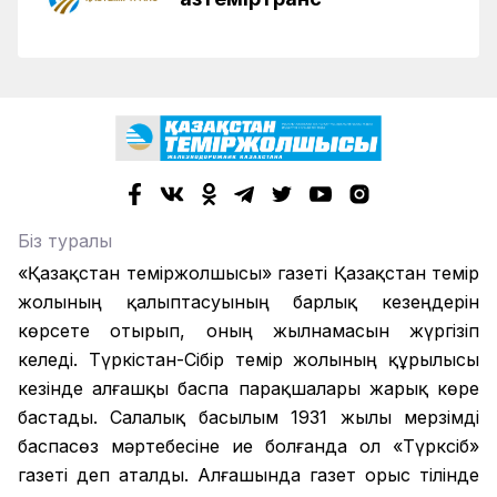
Біз туралы
«Қазақстан теміржолшысы» газеті Қазақстан темір
жолының қалыптасуының барлық кезеңдерін
көрсете отырып, оның жылнамасын жүргізіп
келеді. Түркістан-Сібір темір жолының құрылысы
кезінде алғашқы баспа парақшалары жарық көре
бастады. Салалық басылым 1931 жылы мерзімді
баспасөз мәртебесіне ие болғанда ол «Түрксіб»
газеті деп аталды. Алғашында газет орыс тілінде