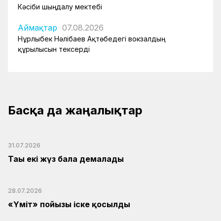
Кәсіби шыңдалу мектебі
Аймақтар
07.08.2026
Нұрлыбек Нәлібаев Ақтөбедегі вокзалдың
құрылысын тексерді
Басқа да жаңалықтар
31.07.2026
Тағы екі жүз бала демалады
28.07.2026
«Үміт» пойызы іске қосылды