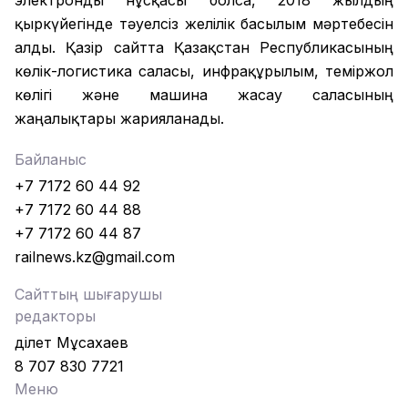
электронды нұсқасы болса, 2018 жылдың
қыркүйегінде тәуелсіз желілік басылым мәртебесін
алды. Қазір сайтта Қазақстан Республикасының
көлік-логистика саласы, инфрақұрылым, теміржол
көлігі және машина жасау саласының
жаңалықтары жарияланады.
Байланыс
+7 7172 60 44 92
+7 7172 60 44 88
+7 7172 60 44 87
railnews.kz@gmail.com
Сайттың шығарушы
редакторы
Әділет Мұсахаев
8 707 830 7721
Меню