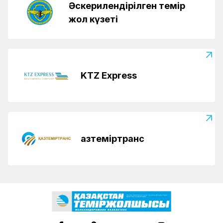
Әскерилендірілген темір
жол күзеті
KTZ Express
Қазтеміртранс