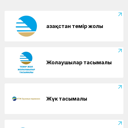
Қазақстан темір жолы
Жолаушылар тасымалы
Жүк тасымалы