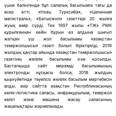
үшке бөлінгенде бұл салалық басылымға тағы да
әсер етті. «Новь Турксиба», «Целинная
магистраль», «Батысжол» газеттері 20 жылға
жуық өмір сүрді. Тек 1997 жылы «ҚТЖ» РМК
құрылғаннан кейін бұрын өз алдына шығып
жатқан үш жол басылымы «Қазақстан
теміржолшысы» газеті болып біріктірілді. 2016
жылдың қаңтар айында «Қазақстан теміржолшысы»
газетінің желілік басылымы іске қосылды.
Бастапқыда сайт мерзімді басылымының
электронды нұсқасы болса, 2018 жылдың
қыркүйегінде тәуелсіз желілік басылым мәртебесін
алды. Қазір сайтта Қазақстан Республикасының
көлік-логистика саласы, инфрақұрылым, теміржол
көлігі және машина жасау саласының
жаңалықтары жарияланады.