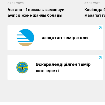
07.08.2026
07.08.2026
Астана – 1 вокзалы заманауи,
Кәсіподақ 
қауіпсіз және жайлы болады
марапатт
Қазақстан темір жолы
Әскерилендірілген темір
жол күзеті