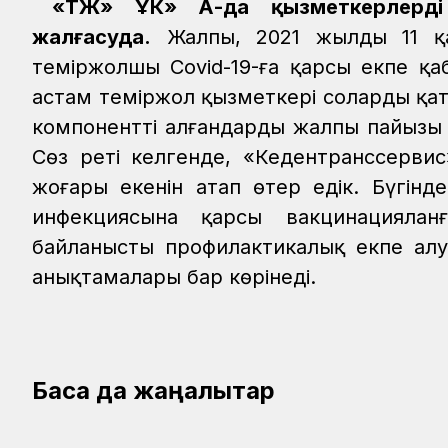
«ҚТЖ» ҰК» АҚ-да қызметкерлерд
жалғасуда.
Жалпы, 2021 жылдың 11 қ
теміржолшы Covid-19-ға қарсы екпе қа
астам теміржол қызметкері солардың қа
компонентті алғандардың жалпы пайызы 
Сөз реті келгенде, «Кедентранссервис»
жоғары екенін атап өтер едік. Бүгінде
инфекциясына қарсы вакцинацияланғ
байланысты профилактикалық екпе ал
анықтамалары бар көрінеді.
Басқа да жаңалықтар