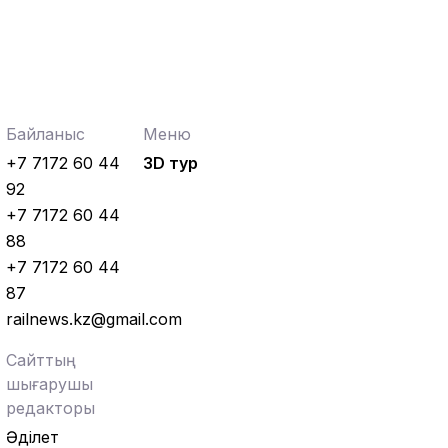
оқыту іс-шарасы өтті
Жаңалықтар
06.08.2026
Ұзақ мерзімді сервистік қызмет
көрсету ҚТЖ локомотив паркінің
сенімділігін арттырады
Байланыс
Меню
+7 7172 60 44
3D тур
Жаңалықтар
05.08.2026
92
Теміржолшылар 53 теміржол
өткелінде «Қауіпсіз өткел»
+7 7172 60 44
профилактикалық акциясын өткізді
88
+7 7172 60 44
Жаңалықтар
04.08.2026
87
Құрық порты 2026 жылдың І-ші жарты
жылындағы жұмысын
railnews.kz@gmail.com
қорытындылады
Сайттың
Аймақтар
04.08.2026
шығарушы
Боранды бекеттің бас қақпасы
редакторы
Әділет
Аймақтар
04.08.2026