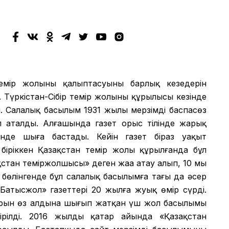
мір жолының қалыптасуының барлық кезеңдерін
 Түркістан-Сібір темір жолының құрылысы кезінде
 Салалық басылым 1931 жылы мерзімді баспасөз
еп аталды. Алғашында газет орыс тілінде жарық
лінде шыға бастады. Кейін газет біраз уақыт
іріккен Қазақстан темір жолы құрылғанда бұл
қстан теміржолшысы» деген жаңа атау алып, 10 мың
бөлінгенде бұл салалық басылымға тағы да әсер
«Батысжол» газеттері 20 жылға жуық өмір сүрді.
ұрын өз алдына шығып жатқан үш жол басылымы
ірілді. 2016 жылдың қаңтар айында «Қазақстан