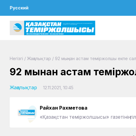
Русский
Негізгі
/
Жаңалықтар
/
92 мыңнан астам теміржолшы екпе с
92 мыңнан астам темірж
Жаңалықтар
12.11.2021, 10:45
Райхан Рахметова
«Қазақстан теміржолшысы» газетінің тіл