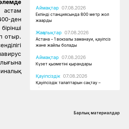
өлемде
Аймақтар
07.08.2026
 астам
Екпінді станциясында 800 метр жол
400-ден
жаңарды
бірінші
Жаңалықтар
07.08.2026
п отыр.
Астана – 1 вокзалы заманауи, қауіпсіз
нділігі
және жайлы болады
навирус
Аймақтар
07.08.2026
лығына
Күзет қызметінің қырандары
циналық
Қауіпсіздік
07.08.2026
Қауіпсіздік талаптарын сақтау –
міндет
Аймақтар
07.08.2026
Алпыс жылдық абыройлы жол
Барлық материалдар
Жаңалықтар
07.08.2026
Кәсіподақ белсенділері