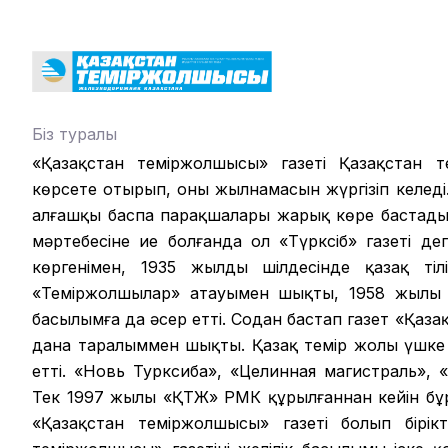
Біз туралы
«Қазақстан теміржолшысы» газеті Қазақстан те
көрсете отырып, оның жылнамасын жүргізіп келеді.
алғашқы баспа парақшалары жарық көре бастады.
мәртебесіне ие болғанда ол «Түрксіб» газеті д
көргенімен, 1935 жылдың шілдесінде қазақ ті
«Теміржолшылар» атауымен шықты, 1958 жылы б
басылымға да әсер етті. Содан бастап газет «Қаза
дана таралыммен шықты. Қазақ темір жолы үшке 
етті. «Новь Турксиба», «Целинная магистраль», 
Тек 1997 жылы «ҚТЖ» РМК құрылғаннан кейін б
«Қазақстан теміржолшысы» газеті болып бірікт