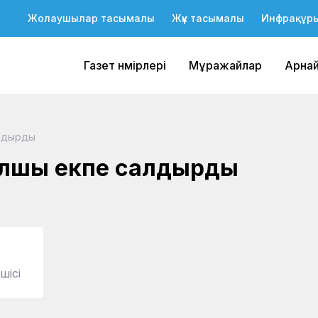
Жолаушылар тасымалы
Жүк тасымалы
Инфрақұр
Газет нөмірлері
Мұражайлар
Арна
алдырды
олшы екпе салдырды
шісі