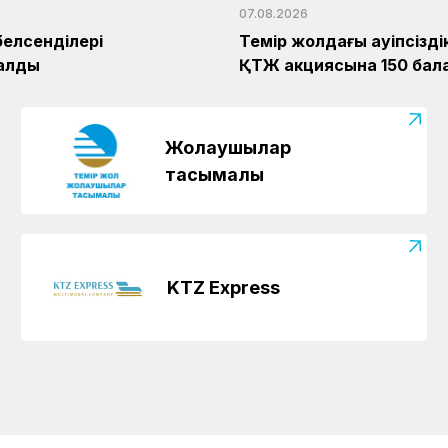
07.08.2026
белсенділері
Темір жолдағы қауіпсізд
алды
ҚТЖ акциясына 150 бала
Жолаушылар
тасымалы
KTZ Express