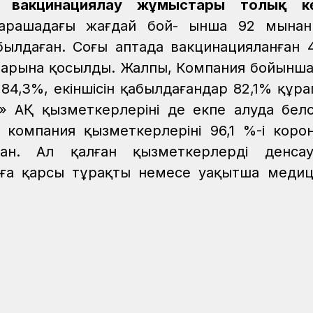
і вакцинациялау жұмыстары толық к
арашадағы жағдай бой- ынша 92 мыңнан
былдаған. Соңғы аптада вакцинацияланған 
тарына қосылды. Жалпы, Компания бойынша 
84,3%, екіншісін қабылдағандар 82,1% құра
 АҚ қызметкерлерінің де екпе алуда белсе
 компания қызметкерлерінің 96,1 %-і коро
ан. Ал қалған қызметкерлердің денсау
уға қарсы тұрақты немесе уақытша меди