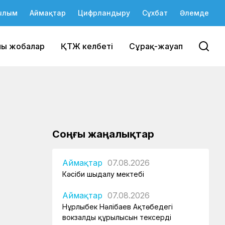
ылым
Аймақтар
Цифрландыру
Сұхбат
Әлемде
йы жобалар
ҚТЖ келбеті
Сұрақ-жауап
Соңғы жаңалықтар
Аймақтар
07.08.2026
Кәсіби шыңдалу мектебі
Аймақтар
07.08.2026
Нұрлыбек Нәлібаев Ақтөбедегі
вокзалдың құрылысын тексерді