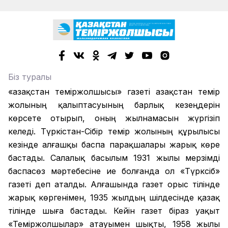
Біз туралы
«Қазақстан теміржолшысы» газеті Қазақстан темір
жолының қалыптасуының барлық кезеңдерін
көрсете отырып, оның жылнамасын жүргізіп
келеді. Түркістан-Сібір темір жолының құрылысы
кезінде алғашқы баспа парақшалары жарық көре
бастады. Салалық басылым 1931 жылы мерзімді
баспасөз мәртебесіне ие болғанда ол «Түрксіб»
газеті деп аталды. Алғашында газет орыс тілінде
жарық көргенімен, 1935 жылдың шілдесінде қазақ
тілінде шыға бастады. Кейін газет біраз уақыт
«Теміржолшылар» атауымен шықты, 1958 жылы