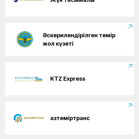
Әскерилендірілген темір
жол күзеті
KTZ Express
Қазтеміртранс