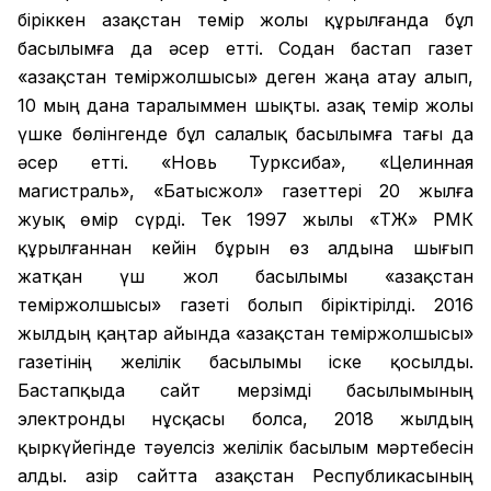
біріккен Қазақстан темір жолы құрылғанда бұл
басылымға да әсер етті. Содан бастап газет
«Қазақстан теміржолшысы» деген жаңа атау алып,
10 мың дана таралыммен шықты. Қазақ темір жолы
үшке бөлінгенде бұл салалық басылымға тағы да
әсер етті. «Новь Турксиба», «Целинная
магистраль», «Батысжол» газеттері 20 жылға
жуық өмір сүрді. Тек 1997 жылы «ҚТЖ» РМК
құрылғаннан кейін бұрын өз алдына шығып
жатқан үш жол басылымы «Қазақстан
теміржолшысы» газеті болып біріктірілді. 2016
жылдың қаңтар айында «Қазақстан теміржолшысы»
газетінің желілік басылымы іске қосылды.
Бастапқыда сайт мерзімді басылымының
электронды нұсқасы болса, 2018 жылдың
қыркүйегінде тәуелсіз желілік басылым мәртебесін
алды. Қазір сайтта Қазақстан Республикасының