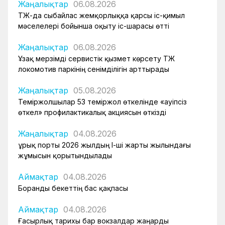
Жаңалықтар
06.08.2026
ҚТЖ-да сыбайлас жемқорлыққа қарсы іс-қимыл
мәселелері бойынша оқыту іс-шарасы өтті
Жаңалықтар
06.08.2026
Ұзақ мерзімді сервистік қызмет көрсету ҚТЖ
локомотив паркінің сенімділігін арттырады
Жаңалықтар
05.08.2026
Теміржолшылар 53 теміржол өткелінде «Қауіпсіз
өткел» профилактикалық акциясын өткізді
Жаңалықтар
04.08.2026
Құрық порты 2026 жылдың І-ші жарты жылындағы
жұмысын қорытындылады
Аймақтар
04.08.2026
Боранды бекеттің бас қақпасы
Аймақтар
04.08.2026
Ғасырлық тарихы бар вокзалдар жаңарды