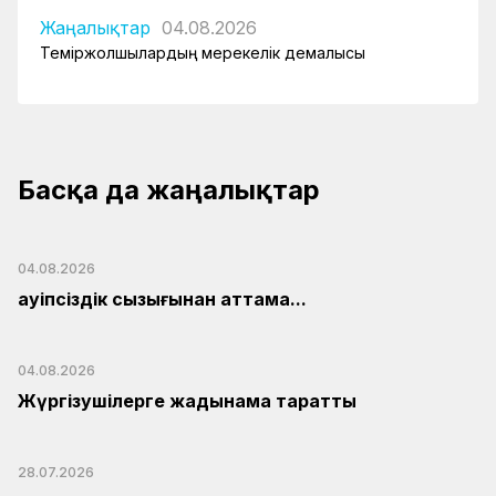
Жаңалықтар
04.08.2026
Теміржолшылардың мерекелік демалысы
Басқа да жаңалықтар
04.08.2026
Қауіпсіздік сызығынан аттама...
04.08.2026
Жүргізушілерге жадынама таратты
28.07.2026