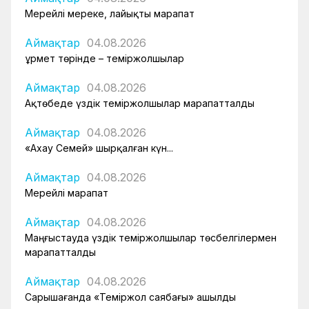
Мерейлі мереке, лайықты марапат
Аймақтар
04.08.2026
Құрмет төрінде – теміржолшылар
Аймақтар
04.08.2026
Ақтөбеде үздік теміржолшылар марапатталды
Аймақтар
04.08.2026
«Ахау Семей» шырқалған күн...
Аймақтар
04.08.2026
Мерейлі марапат
Аймақтар
04.08.2026
Маңғыстауда үздік теміржолшылар төсбелгілермен
марапатталды
Аймақтар
04.08.2026
Сарышағанда «Теміржол саябағы» ашылды