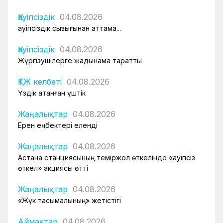
Қауіпсіздік
04.08.2026
Қауіпсіздік сызығынан аттама...
Қауіпсіздік
04.08.2026
Жүргізушілерге жадынама таратты
ҚТЖ келбеті
04.08.2026
Үздік атанған үштік
Жаңалықтар
04.08.2026
Ерен еңбектері еленді
Жаңалықтар
04.08.2026
Астана станциясының теміржол өткелінде «Қауіпсіз
өткел» акциясы өтті
Жаңалықтар
04.08.2026
«Жүк тасымалының» жетістігі
Аймақтар
04.08.2026