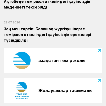
Ақтөбеде теміржол өткеліндегі қауіпсіздік
мәдениеті тексерілді
28.07.2026
Заң мен тәртіп: Болашақ жүргізушілерге
теміржол өткеліндегі қауіпсіздік ережелері
түсіндірілді
Қазақстан темір жолы
Жолаушылар тасымалы