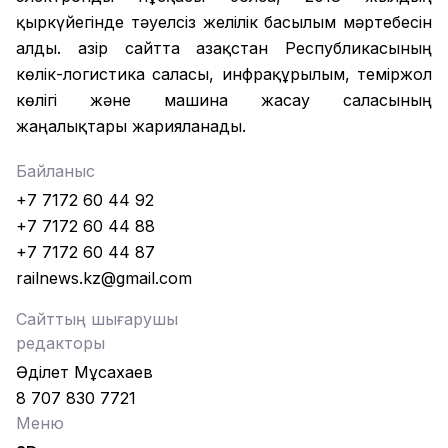
қыркүйегінде тәуелсіз желілік басылым мәртебесін
алды. Қазір сайтта Қазақстан Республикасының
көлік-логистика саласы, инфрақұрылым, теміржол
көлігі және машина жасау саласының
жаңалықтары жарияланады.
Байланыс
+7 7172 60 44 92
+7 7172 60 44 88
+7 7172 60 44 87
railnews.kz@gmail.com
Сайттың шығарушы
редакторы
Әділет Мұсахаев
8 707 830 7721
Меню