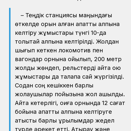
– Теңдік станциясы маңындағы
өткелде орын алған апатты қалпына
келтіру жұмыстары түнгі 10-да
толықтай қалпына келтірілді. Жолдан
шығып кеткен локомотив пен
вагондар орнына қойылып, 200 метр
жолды жөндеп, рельстерді қайта қою
жұмыстары да талапқа сай жүргізілді.
Содан соң кешіккен барлық
жолаушылар пойызына жол ашылды.
Айта кетерлігі, оқиға орнында 12 сағат
бойына апатты қалпына келтіруге
қатысты барлық құрылымдар жедел
түрде әрекет етті. Атырау және