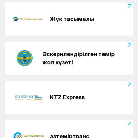
Жүк тасымалы
Әскерилендірілген темір
жол күзеті
KTZ Express
Қазтеміртранс