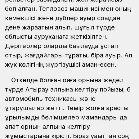
боп қалған. Тепловоз машинисі мен оның
көмекшісі және дублер ауыр соққыдан
дене жарақатын алып, шұғыл түрде
облыстық ауруханаға жеткізілген.
Дәрігерлер оларды бақылауда ұстап
отыр, жағдайлары тұрақты, бірақ ауыр. Ал
жүк көлігінің жүргізушісі аман-есен.
Өткелде болған оқиға орнына жедел
түрде Атырау қалпына келтіру пойызы, 6
автомобиль техникасы және
құтқарушылар жетті. Темір жолға қарасты
құрылымдық бөлімшелер мамандары да
апат орнын қалпына келтіру
жұмыстарына кірісті. Біраз уақыттан соң