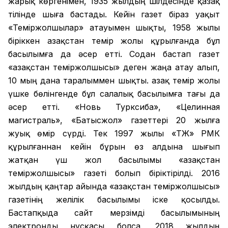
жарық көргенімен, 1935 жылдың шілдесінде қазақ
тілінде шыға бастады. Кейін газет біраз уақыт
«Теміржолшылар» атауымен шықты, 1958 жылы
біріккен Қазақстан темір жолы құрылғанда бұл
басылымға да әсер етті. Содан бастап газет
«Қазақстан теміржолшысы» деген жаңа атау алып,
10 мың дана таралыммен шықты. Қазақ темір жолы
үшке бөлінгенде бұл салалық басылымға тағы да
әсер етті. «Новь Турксиба», «Целинная
магистраль», «Батысжол» газеттері 20 жылға
жуық өмір сүрді. Тек 1997 жылы «ҚТЖ» РМК
құрылғаннан кейін бұрын өз алдына шығып
жатқан үш жол басылымы «Қазақстан
теміржолшысы» газеті болып біріктірілді. 2016
жылдың қаңтар айында «Қазақстан теміржолшысы»
газетінің желілік басылымы іске қосылды.
Бастапқыда сайт мерзімді басылымының
электронды нұсқасы болса, 2018 жылдың