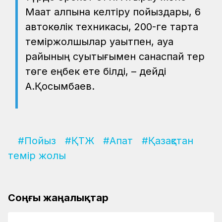
Мақат қалпына келтіру пойыздары, 6
автокөлік техникасы, 200-ге тарта
теміржолшылар уақытпен, ауа
райының суықтығымен санаспай тер
төге еңбек ете білді, – дейді
А.Қосымбаев.
#Пойыз
#ҚТЖ
#Апат
#Қазақстан
темір жолы
Соңғы жаңалықтар