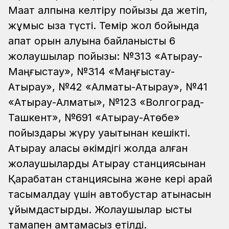
Мақат қалпына келтіру пойызы да жетіп,
жұмыс қыза түсті. Темір жол бойында
апат орын алуына байланысты 6
жолаушылар пойызы: №313 «Атырау-
Маңғыстау», №314 «Маңғыстау-
Атырау», №42 «Алматы-Атырау», №41
«Атырау-Алматы», №123 «Волгоград-
Ташкент», №691 «Атырау-Ақтөбе»
пойыздары жүру уақытынан кешікті.
Атырау қаласы әкімдігі жолда қалған
жолаушыларды Атырау станциясынан
Қарабатан станциясына және кері қарай
тасымалдау үшін автобустар қатынасын
ұйымдастырды. Жолаушылар ыстық
тамақпен қамтамасыз етілді.