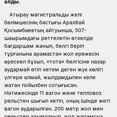
алды.
Атырау магистральдық желі
бөлімшесінің бастығы Аралбай
Қосымбаевтың айтуынша, 507-
шақырымдағы реттелетін өткелде
бағдаршам жанып, белгі беріп
тұрғанына қарамастан жол ережесін
өрескел бұзып, «тоқта» белгісіне назар
аудармай өтіп кетем деген жүк көлігі
үлгере алмай, жылдамдықпен келе
жатқан пойызбен соқтығысқан.
Нәтижесінде 11 вагон және тепловоз
рельстен шығып кетіп, оның ішінде жеті
вагон аударылған. 200 метр жол мен
рельстер зақымданып, жол жарамсыз