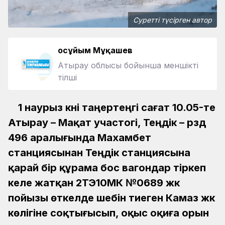
Суретті түсірген автор
Қосұйым Мұқашев
Атырау облысы бойынша меншікті
тілші
1 наурыз күні таңертеңгі сағат 10.05-те
Атырау – Мақат участогі, Теңдік – рзд
496 аралығында Махамбет
станциясынан Теңдік станциясына
қарай бір құрама бос вагондар тіркеп
келе жатқан 2ТЭ10МК №0689 жүк
пойызы өткелде шебін тиеген Камаз жүк
көлігіне соқтығысып, оқыс оқиға орын