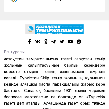
Біз туралы
«Қазақстан теміржолшысы» газеті Қазақстан темір
жолының қалыптасуының барлық кезеңдерін
көрсете отырып, оның жылнамасын жүргізіп
келеді. Түркістан-Сібір темір жолының құрылысы
кезінде алғашқы баспа парақшалары жарық көре
бастады. Салалық басылым 1931 жылы мерзімді
баспасөз мәртебесіне ие болғанда ол «Түрксіб»
газеті деп аталды. Алғашында газет орыс тілінде