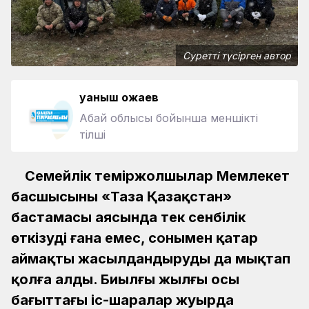
Суретті түсірген автор
Қуаныш Қожаев
Абай облысы бойынша меншікті
тілші
Семейлік теміржолшылар Мемлекет
басшысының «Таза Қазақстан»
бастамасы аясында тек сенбілік
өткізуді ғана емес, сонымен қатар
аймақты жасылдандыруды да мықтап
қолға алды. Биылғы жылғы осы
бағыттағы іс-шаралар жуырда