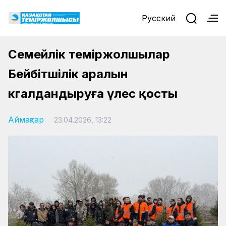
Русский
Семейлік теміржолшылар
Бейбітшілік аралын
көгалдандыруға үлес қосты
Аймақтар
23.04.2026, 13:22