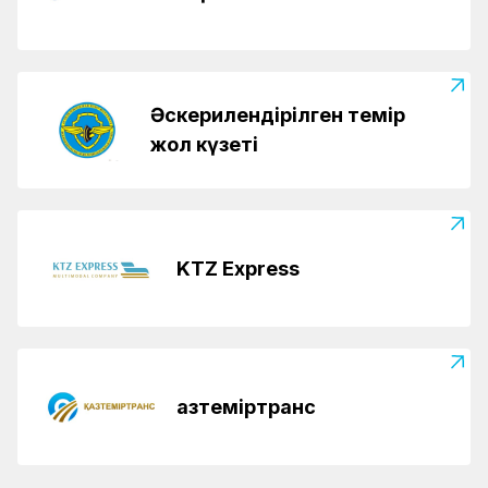
Әскерилендірілген темір
жол күзеті
KTZ Express
Қазтеміртранс