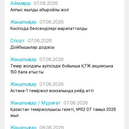
Аймақтар
07.08.2026
Алпыс жылдық абыройлы жол
Жаңалықтар
07.08.2026
Кәсіподақ белсенділері марапатталды
Спорт
07.08.2026
Дойбышылар додасы
Жаңалықтар
07.08.2026
Темір жолдағы қауіпсіздік бойынша ҚТЖ акциясына
150 бала қатысты
Жаңалықтар
07.08.2026
Астана-1 теміржол вокзалында рейд өтті
Жаңалықтар
/
Мұрағат
07.08.2026
Қазақстан теміржолшысы газеті, №62 07 тамыз 2026
жыл
Жаңалықтар
06.08.2026