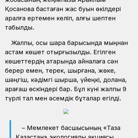
Қосанова бастаған жас буын өкілдері
аралға ертемен келіп, алғы шептен
табылды.
Жалпы, осы шара барысында мыңнан
астам көшет отырғызылды. Егілген
көшеттердің қатарында айналаға сән
берер емен, терек, шырғанақ, жөке,
шәңгіш, кәдімгі шырша, үйеңкі, долана,
қарағаш өскіндері бар. Бұл күні жалпы 9
түрлі тал мен әсемдік бұталар егілді.
– Мемлекет басшысының «Таза
Қазақстан» экологиялық акциясы