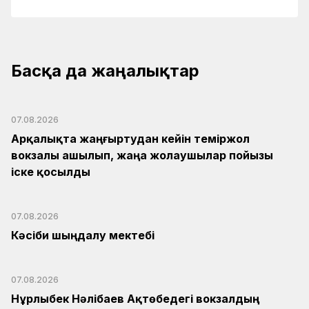
Басқа да жаңалықтар
07.08.2026
Арқалықта жаңғыртудан кейін теміржол
вокзалы ашылып, жаңа жолаушылар пойызы
іске қосылды
07.08.2026
Кәсіби шыңдалу мектебі
07.08.2026
Нұрлыбек Нәлібаев Ақтөбедегі вокзалдың