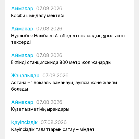
Аймақтар
07.08.2026
Кәсіби шыңдалу мектебі
Аймақтар
07.08.2026
Нұрлыбек Нәлібаев Ақтөбедегі вокзалдың құрылысын
тексерді
Аймақтар
07.08.2026
Екпінді станциясында 800 метр жол жаңарды
Жаңалықтар
07.08.2026
Астана – 1 вокзалы заманауи, қауіпсіз және жайлы
болады
Аймақтар
07.08.2026
Күзет қызметінің қырандары
Қауіпсіздік
07.08.2026
Қауіпсіздік талаптарын сақтау – міндет