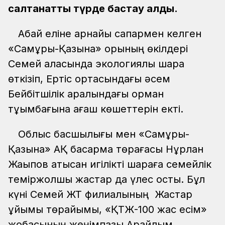
салтанатты түрде бастау алды.
Абай еліне арнайы сапармен келген
«Самұрық-Қазына» қорының өкілдері
Семей қаласында экологиялық шара
өткізіп, Ертіс ортасындағы әсем
Бейбітшілік аралындағы орман
тұқымбағына ағаш көшеттерін екті.
Облыс басшылығы мен «Самұрық-
Қазына» АҚ басқарма төрағасы Нұрлан
Жақыпов қатысқан игілікті шараға семейлік
теміржолшы жастар да үлес қосты. Бұл
күні Семей ЖТ филиалының Жастар
ұйымы төрайымы, «ҚТЖ-100 жас есім»
жобасының жеңімпазы Арайлым