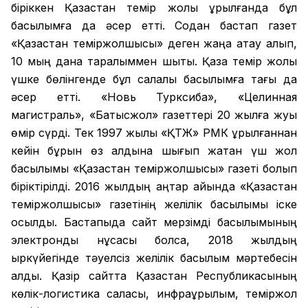
біріккен Қазақстан темір жолы құрылғанда бұл
басылымға да әсер етті. Содан бастап газет
«Қазақстан теміржолшысы» деген жаңа атау алып,
10 мың дана таралыммен шықты. Қазақ темір жолы
үшке бөлінгенде бұл салалық басылымға тағы да
әсер етті. «Новь Турксиба», «Целинная
магистраль», «Батысжол» газеттері 20 жылға жуық
өмір сүрді. Тек 1997 жылы «ҚТЖ» РМК құрылғаннан
кейін бұрын өз алдына шығып жатқан үш жол
басылымы «Қазақстан теміржолшысы» газеті болып
біріктірілді. 2016 жылдың қаңтар айында «Қазақстан
теміржолшысы» газетінің желілік басылымы іске
қосылды. Бастапқыда сайт мерзімді басылымының
электронды нұсқасы болса, 2018 жылдың
қыркүйегінде тәуелсіз желілік басылым мәртебесін
алды. Қазір сайтта Қазақстан Республикасының
көлік-логистика саласы, инфрақұрылым, теміржол