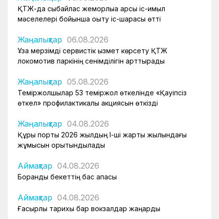
ҚТЖ-да сыбайлас жемқорлыққа қарсы іс-қимыл
мәселелері бойынша оқыту іс-шарасы өтті
Жаңалықтар
06.08.2026
Ұзақ мерзімді сервистік қызмет көрсету ҚТЖ
локомотив паркінің сенімділігін арттырады
Жаңалықтар
05.08.2026
Теміржолшылар 53 теміржол өткелінде «Қауіпсіз
өткел» профилактикалық акциясын өткізді
Жаңалықтар
04.08.2026
Құрық порты 2026 жылдың І-ші жарты жылындағы
жұмысын қорытындылады
Аймақтар
04.08.2026
Боранды бекеттің бас қақпасы
Аймақтар
04.08.2026
Ғасырлық тарихы бар вокзалдар жаңарды