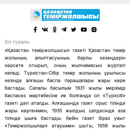
Біз туралы
«Қазақстан теміржолшысы» газеті Қазақстан темір
жолының қалыптасуының барлық кезеңдерін
көрсете отырып, оның жылнамасын жүргізіп
келеді. Түркістан-Сібір темір жолының құрылысы
кезінде алғашқы баспа парақшалары жарық көре
бастады. Салалық басылым 1931 жылы мерзімді
баспасөз мәртебесіне ие болғанда ол «Түрксіб»
газеті деп аталды. Алғашында газет орыс тілінде
жарық көргенімен, 1935 жылдың шілдесінде қазақ
тілінде шыға бастады. Кейін газет біраз уақыт
«Теміржолшылар» атауымен шықты, 1958 жылы