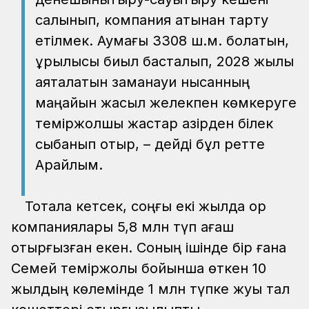
салынып, компания атынан тарту
етілмек. Аумағы 3308 ш.м. болатын,
құрылысы биыл басталып, 2028 жылы
аяқталатын заманауи нысанның
маңайын жасыл желекпен көмкеруге
теміржолшы жастар қазірден білек
сыбанып отыр, – дейді бұл ретте
Арайлым.
Тоқтала кетсек, соңғы екі жылда қор
компаниялары 5,8 млн түп ағаш
отырғызған екен. Соның ішінде бір ғана
Семей теміржолы бойынша өткен 10
жылдың көлемінде 1 млн түпке жуық тал