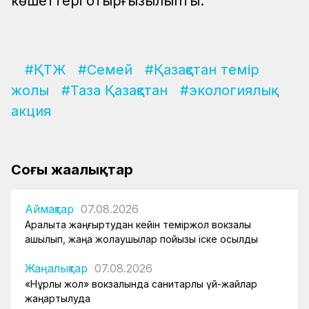
көшеттері отырғызылыпты.
#ҚТЖ
#Семей
#Қазақстан темір
жолы
#Таза Қазақстан
#экологиялық
акция
Соңғы жаңалықтар
Аймақтар
07.08.2026
Арқалықта жаңғыртудан кейін теміржол вокзалы
ашылып, жаңа жолаушылар пойызы іске қосылды
Жаңалықтар
07.08.2026
«Нұрлы жол» вокзалында санитарлық үй-жайлар
жаңартылуда