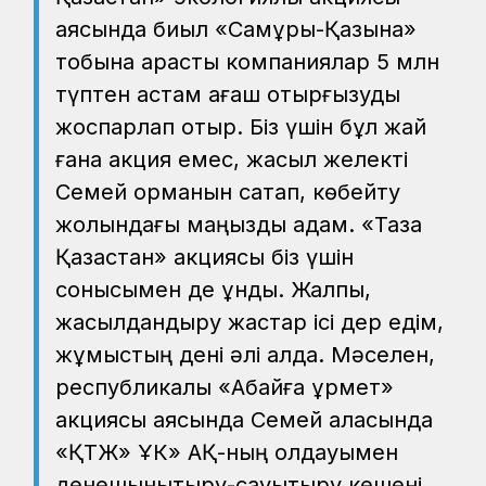
аясында биыл «Самұрық-Қазына»
тобына қарасты компаниялар 5 млн
түптен астам ағаш отырғызуды
жоспарлап отыр. Біз үшін бұл жай
ғана акция емес, жасыл желекті
Семей орманын сақтап, көбейту
жолындағы маңызды қадам. «Таза
Қазақстан» акциясы біз үшін
сонысымен де құнды. Жалпы,
жасылдандыру жастар ісі дер едім,
жұмыстың дені әлі алда. Мәселен,
республикалық «Абайға құрмет»
акциясы аясында Семей қаласында
«ҚТЖ» ҰК» АҚ-ның қолдауымен
денешынықтыру-сауықтыру кешені