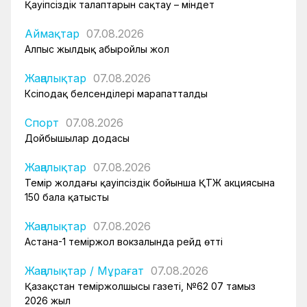
Қауіпсіздік талаптарын сақтау – міндет
Аймақтар
07.08.2026
Алпыс жылдық абыройлы жол
Жаңалықтар
07.08.2026
Кәсіподақ белсенділері марапатталды
Спорт
07.08.2026
Дойбышылар додасы
Жаңалықтар
07.08.2026
Темір жолдағы қауіпсіздік бойынша ҚТЖ акциясына
150 бала қатысты
Жаңалықтар
07.08.2026
Астана-1 теміржол вокзалында рейд өтті
Жаңалықтар
/
Мұрағат
07.08.2026
Қазақстан теміржолшысы газеті, №62 07 тамыз
2026 жыл