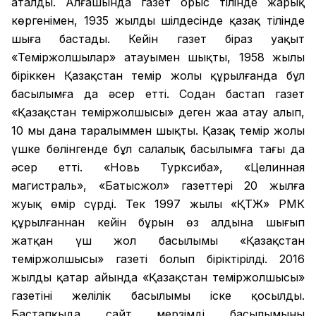
аталды. Алғашында газет орыс тілінде жарық
көргенімен, 1935 жылдың шілдесінде қазақ тілінде
шыға бастады. Кейін газет біраз уақыт
«Теміржолшылар» атауымен шықты, 1958 жылы
біріккен Қазақстан темір жолы құрылғанда бұл
басылымға да әсер етті. Содан бастап газет
«Қазақстан теміржолшысы» деген жаңа атау алып,
10 мың дана таралыммен шықты. Қазақ темір жолы
үшке бөлінгенде бұл салалық басылымға тағы да
әсер етті. «Новь Турксиба», «Целинная
магистраль», «Батысжол» газеттері 20 жылға
жуық өмір сүрді. Тек 1997 жылы «ҚТЖ» РМК
құрылғаннан кейін бұрын өз алдына шығып
жатқан үш жол басылымы «Қазақстан
теміржолшысы» газеті болып біріктірілді. 2016
жылдың қаңтар айында «Қазақстан теміржолшысы»
газетінің желілік басылымы іске қосылды.
Бастапқыда сайт мерзімді басылымының