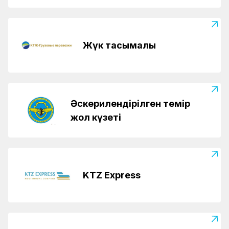
Жүк тасымалы
Әскерилендірілген темір
жол күзеті
KTZ Express