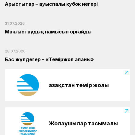
Арыстықтар – ауыспалы кубок иегері
31.07.2026
Маңғыстаудың намысын қорғайды
28.07.2026
Бас жүлдегер – «Теміржол қалқаны»
Қазақстан темір жолы
Жолаушылар тасымалы