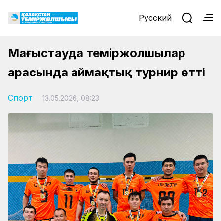
Русский
Маңғыстауда теміржолшылар
арасында аймақтық турнир өтті
Спорт
13.05.2026, 08:23