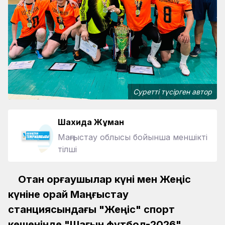
Суретті түсірген автор
Шахида Жұман
Маңғыстау облысы бойынша меншікті
тілші
Отан қорғаушылар күні мен Жеңіс
күніне орай Маңғыстау
станциясындағы "Жеңіс" спорт
кешенінде "Шағын футбол-2026"