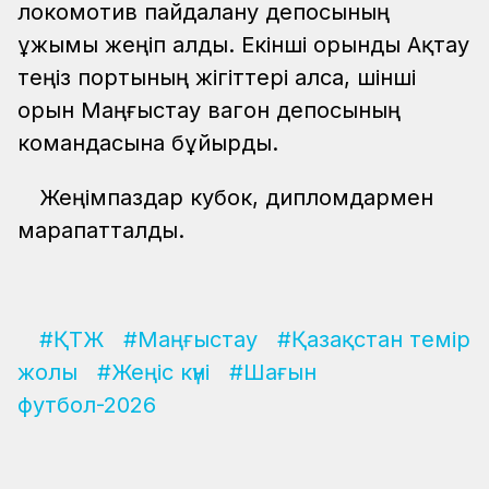
локомотив пайдалану депосының
ұжымы жеңіп алды. Екінші орынды Ақтау
теңіз портының жігіттері алса, үшінші
орын Маңғыстау вагон депосының
командасына бұйырды.
Жеңімпаздар кубок, дипломдармен
марапатталды.
#ҚТЖ
#Маңғыстау
#Қазақстан темір
жолы
#Жеңіс күні
#Шағын
футбол-2026