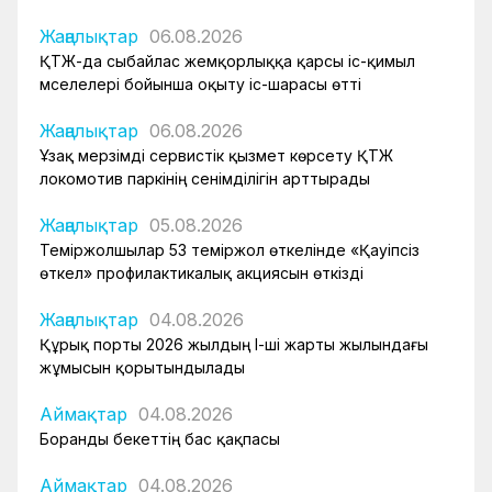
Жаңалықтар
06.08.2026
ҚТЖ-да сыбайлас жемқорлыққа қарсы іс-қимыл
мәселелері бойынша оқыту іс-шарасы өтті
Жаңалықтар
06.08.2026
Ұзақ мерзімді сервистік қызмет көрсету ҚТЖ
локомотив паркінің сенімділігін арттырады
Жаңалықтар
05.08.2026
Теміржолшылар 53 теміржол өткелінде «Қауіпсіз
өткел» профилактикалық акциясын өткізді
Жаңалықтар
04.08.2026
Құрық порты 2026 жылдың І-ші жарты жылындағы
жұмысын қорытындылады
Аймақтар
04.08.2026
Боранды бекеттің бас қақпасы
Аймақтар
04.08.2026