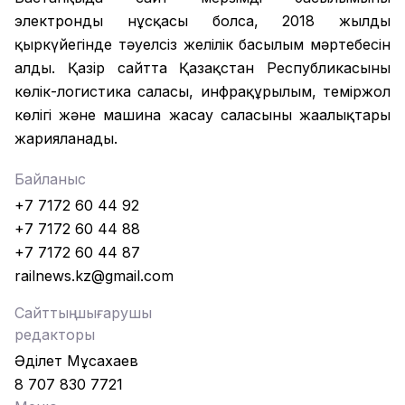
электронды нұсқасы болса, 2018 жылдың
қыркүйегінде тәуелсіз желілік басылым мәртебесін
алды. Қазір сайтта Қазақстан Республикасының
көлік-логистика саласы, инфрақұрылым, теміржол
көлігі және машина жасау саласының жаңалықтары
жарияланады.
Байланыс
+7 7172 60 44 92
+7 7172 60 44 88
+7 7172 60 44 87
railnews.kz@gmail.com
Сайттың шығарушы
редакторы
Әділет Мұсахаев
8 707 830 7721