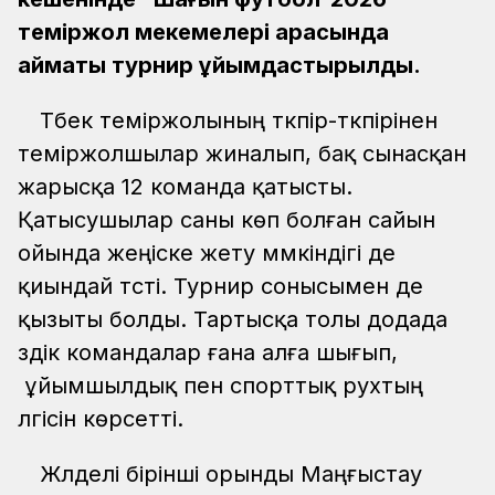
теміржол мекемелері арасында
аймақтық турнир ұйымдастырылды.
Түбек теміржолының түкпір-түкпірінен
теміржолшылар жиналып, бақ сынасқан
жарысқа 12 команда қатысты.
Қатысушылар саны көп болған сайын
ойында жеңіске жету мүмкіндігі де
қиындай түсті. Турнир сонысымен де
қызыты болды. Тартысқа толы додада
үздік командалар ғана алға шығып,
ұйымшылдық пен спорттық рухтың
үлгісін көрсетті.
Жүлделі бірінші орынды Маңғыстау