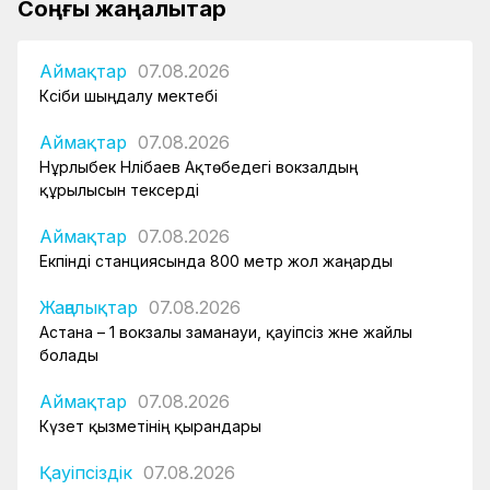
Соңғы жаңалықтар
Аймақтар
07.08.2026
Кәсіби шыңдалу мектебі
Аймақтар
07.08.2026
Нұрлыбек Нәлібаев Ақтөбедегі вокзалдың
құрылысын тексерді
Аймақтар
07.08.2026
Екпінді станциясында 800 метр жол жаңарды
Жаңалықтар
07.08.2026
Астана – 1 вокзалы заманауи, қауіпсіз және жайлы
болады
Аймақтар
07.08.2026
Күзет қызметінің қырандары
Қауіпсіздік
07.08.2026