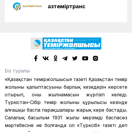
Қазтеміртранс
Біз туралы
«Қазақстан теміржолшысы» газеті Қазақстан темір
жолының қалыптасуының барлық кезеңдерін көрсете
отырып, оның жылнамасын жүргізіп келеді.
Түркістан-Сібір темір жолының құрылысы кезінде
алғашқы баспа парақшалары жарық көре бастады.
Салалық басылым 1931 жылы мерзімді баспасөз
мәртебесіне ие болғанда ол «Түрксіб» газеті деп