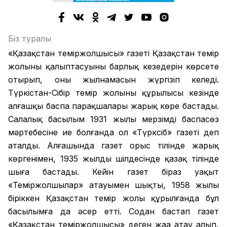
Біз туралы
«Қазақстан теміржолшысы» газеті Қазақстан темір
жолының қалыптасуының барлық кезеңдерін көрсете
отырып, оның жылнамасын жүргізіп келеді.
Түркістан-Сібір темір жолының құрылысы кезінде
алғашқы баспа парақшалары жарық көре бастады.
Салалық басылым 1931 жылы мерзімді баспасөз
мәртебесіне ие болғанда ол «Түрксіб» газеті деп
аталды. Алғашында газет орыс тілінде жарық
көргенімен, 1935 жылдың шілдесінде қазақ тілінде
шыға бастады. Кейін газет біраз уақыт
«Теміржолшылар» атауымен шықты, 1958 жылы
біріккен Қазақстан темір жолы құрылғанда бұл
басылымға да әсер етті. Содан бастап газет
«Қазақстан теміржолшысы» деген жаңа атау алып,