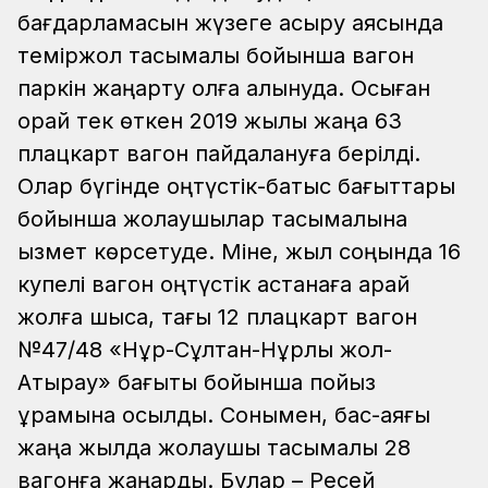
бағдарламасын жүзеге асыру аясында
теміржол тасымалы бойынша вагон
паркін жаңарту қолға алынуда. Осыған
орай тек өткен 2019 жылы жаңа 63
плацкарт вагон пайдалануға берілді.
Олар бүгінде оңтүстік-батыс бағыттары
бойынша жолаушылар тасымалына
қызмет көрсетуде. Міне, жыл соңында 16
купелі вагон оңтүстік астанаға қарай
жолға шықса, тағы 12 плацкарт вагон
№47/48 «Нұр-Сұлтан-Нұрлы жол-
Атырау» бағыты бойынша пойыз
құрамына қосылды. Сонымен, бас-аяғы
жаңа жылда жолаушы тасымалы 28
вагонға жаңарды. Бұлар – Ресей