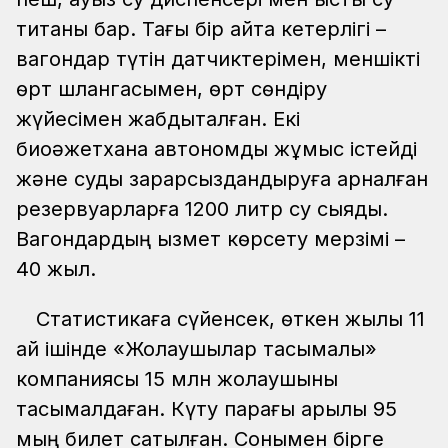
титаны бар. Тағы бір айта кетерлігі –
вагондар түтін датчиктерімен, меншікті
өрт шлангасымен, өрт сөндіру
жүйесімен жабдықталған. Екі
биоәжетхана автономды жұмыс істейді
және суды зарарсыздандыруға арналған
резервуарларға 1200 литр су сыяды.
Вагондардың қызмет көрсету мерзімі –
40 жыл.
Статистикаға сүйенсек, өткен жылы 11
ай ішінде «Жолаушылар тасымалы»
компаниясы 15 млн жолаушыны
тасымалдаған. Күту парағы арқылы 95
мың билет сатылған. Сонымен бірге