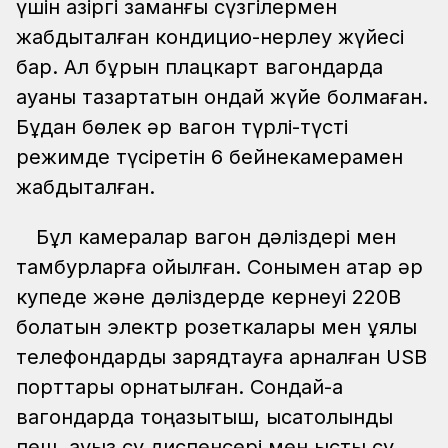
үшін қазіргі заманғы сүзгілермен
жабдықталған кондицио-нерлеу жүйесі
бар. Ал бұрын плацкарт вагондарда
ауаны тазартатын ондай жүйе болмаған.
Бұдан бөлек әр вагон түрлі-түсті
режимде түсіретін 6 бейнекамерамен
жабдықталған.
Бұл камералар вагон дәліздері мен
тамбурларға қойылған. Сонымен қатар әр
купеде және дәліздерде кернеуі 220В
болатын электр розеткалары мен ұялы
телефондарды зарядтауға арналған USB
порттары орнатылған. Сондай-ақ
вагондарда тоңазытқыш, қысқатолқынды
пеш, ауыз су диспенсері мен ыстық су