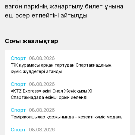
вагон паркінің жаңартылу билет құнына
еш әсер етпейтіні айтылды
Соңғы жаңалықтар
Спорт
08.08.2026
ҚТЖ құрамасы арқан тартудан Спартакиаданың
күміс жүлдегері атанды
Спорт
08.08.2026
«KTZ Express» өкілі Әнел Жеңісқызы XI
Спартакиадада екінші орын иеленді
Спорт
08.08.2026
Теміржолшылар қоржынында – кезекті күміс медаль
Спорт
08.08.2026