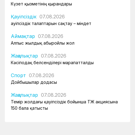
Күзет қызметінің қырандары
Қауіпсіздік
07.08.2026
Қауіпсіздік талаптарын сақтау – міндет
Аймақтар
07.08.2026
Алпыс жылдық абыройлы жол
Жаңалықтар
07.08.2026
Кәсіподақ белсенділері марапатталды
Спорт
07.08.2026
Дойбышылар додасы
Жаңалықтар
07.08.2026
Темір жолдағы қауіпсіздік бойынша ҚТЖ акциясына
150 бала қатысты