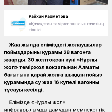
Райхан Рахметова
«Қазақстан теміржолшысы» газетінің
тілшісі
Жаңа жылда еліміздегі жолаушылар
пойыздарының құрамы 28 вагонға
жаңарды. 30 желтоқсан күні «Нұрлы
жол» теміржол вокзалынан Алматы
бағытына қарай жолға шыққан пойыз
құрамында су жаңа 16 купелі вагонның
тұсауы кесілді.
Елімізде «Нұрлы жол»
инфрақұрылымдық дамудың мемлекеттік