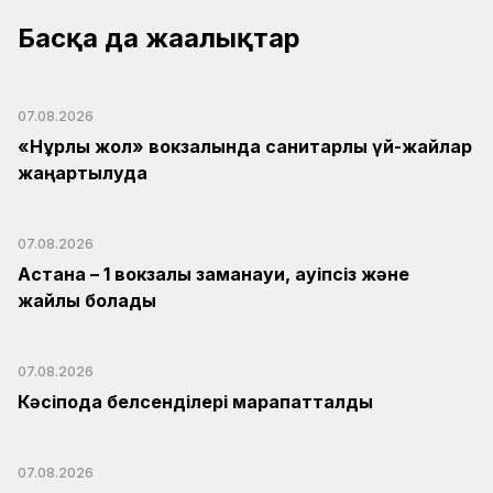
Басқа да жаңалықтар
07.08.2026
«Нұрлы жол» вокзалында санитарлық үй-жайлар
жаңартылуда
07.08.2026
Астана – 1 вокзалы заманауи, қауіпсіз және
жайлы болады
07.08.2026
Кәсіподақ белсенділері марапатталды
07.08.2026