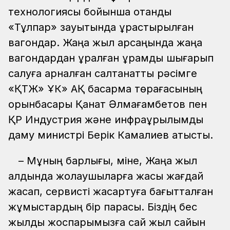
технологиясы бойынша отандық
«Тұлпар» зауытында құрастырылған
вагондар. Жаңа жыл қарсаңында жаңа
вагондардан құралған құрамды шығарып
салуға арналған салтанатты рәсімге
«ҚТЖ» ҰК» АҚ басқарма төрағасының
орынбасары Қанат Әлмағамбетов пен
ҚР Индустрия және инфрақұрылымдық
даму министрі Берік Камалиев қатысты.
– Мұның барлығы, міне, Жаңа жыл
алдында жолаушыларға жақсы жағдай
жасап, сервисті жақсартуға бағытталған
жұмыстардың бір парасы. Біздің бес
жылдық жоспарымызға сай жыл сайын