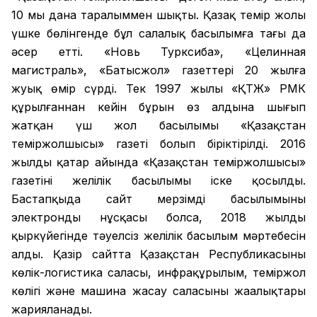
10 мың дана таралыммен шықты. Қазақ темір жолы
үшке бөлінгенде бұл салалық басылымға тағы да
әсер етті. «Новь Турксиба», «Целинная
магистраль», «Батысжол» газеттері 20 жылға
жуық өмір сүрді. Тек 1997 жылы «ҚТЖ» РМК
құрылғаннан кейін бұрын өз алдына шығып
жатқан үш жол басылымы «Қазақстан
теміржолшысы» газеті болып біріктірілді. 2016
жылдың қаңтар айында «Қазақстан теміржолшысы»
газетінің желілік басылымы іске қосылды.
Бастапқыда сайт мерзімді басылымының
электронды нұсқасы болса, 2018 жылдың
қыркүйегінде тәуелсіз желілік басылым мәртебесін
алды. Қазір сайтта Қазақстан Республикасының
көлік-логистика саласы, инфрақұрылым, теміржол
көлігі және машина жасау саласының жаңалықтары
жарияланады.