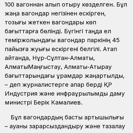
100 вагоннан алып отыру көзделген. Бұл
жаңа вагондар негізінен ескірген,
тозығы жеткен вагондары көп
бағыттарға бөлінді. Бүгінгі таңда ел
теміржолындағы вагондар паркінің 45
пайызға жуығы ескіргені белгілі. Атап
айтқанда, Нұр-Сұлтан-Алматы,
АлматыМаңғыстау, Алматы-Атырау
бағыттарындағы құрамдар жаңартылды,
– деп журналистерге ақпар берді ҚР
Индустрия және инфрақұрылымдық даму
министрі Берік Камалиев.
Бұл вагондардың басты артықшылығы
– ауаны зарарсыздандыру және тазалау