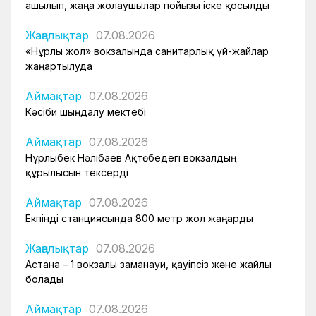
ашылып, жаңа жолаушылар пойызы іске қосылды
Жаңалықтар
07.08.2026
«Нұрлы жол» вокзалында санитарлық үй-жайлар
жаңартылуда
Аймақтар
07.08.2026
Кәсіби шыңдалу мектебі
Аймақтар
07.08.2026
Нұрлыбек Нәлібаев Ақтөбедегі вокзалдың
құрылысын тексерді
Аймақтар
07.08.2026
Екпінді станциясында 800 метр жол жаңарды
Жаңалықтар
07.08.2026
Астана – 1 вокзалы заманауи, қауіпсіз және жайлы
болады
Аймақтар
07.08.2026