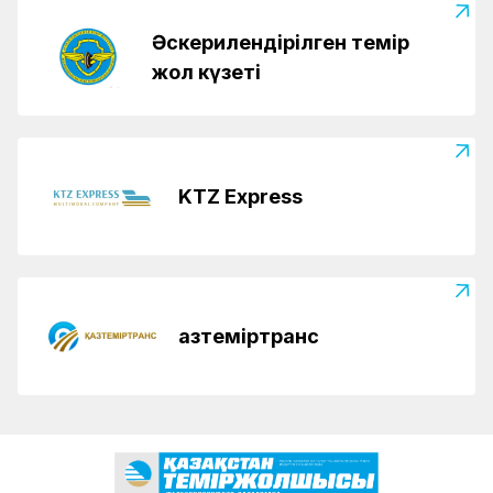
Әскерилендірілген темір
жол күзеті
KTZ Express
Қазтеміртранс