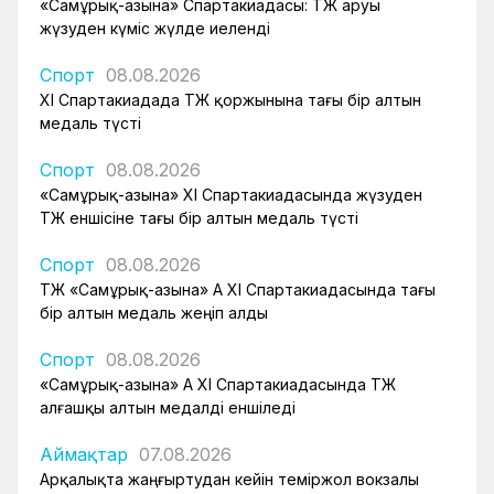
«Самұрық-Қазына» Спартакиадасы: ҚТЖ аруы
жүзуден күміс жүлде иеленді
Спорт
08.08.2026
XI Спартакиадада ҚТЖ қоржынына тағы бір алтын
медаль түсті
Спорт
08.08.2026
«Самұрық-Қазына» XI Спартакиадасында жүзуден
ҚТЖ еншісіне тағы бір алтын медаль түсті
Спорт
08.08.2026
ҚТЖ «Самұрық-Қазына» АҚ XI Спартакиадасында тағы
бір алтын медаль жеңіп алды
Спорт
08.08.2026
«Самұрық-Қазына» АҚ XI Спартакиадасында ҚТЖ
алғашқы алтын медалді еншіледі
Аймақтар
07.08.2026
Арқалықта жаңғыртудан кейін теміржол вокзалы