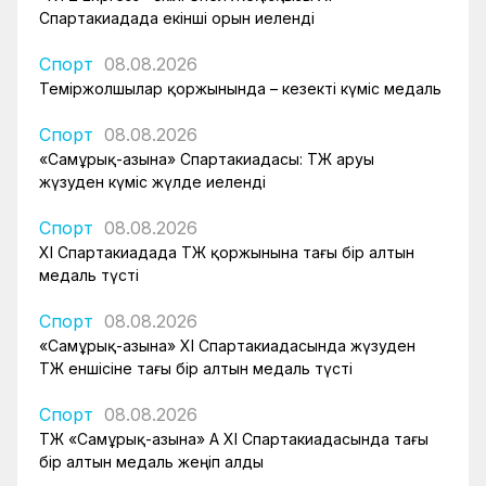
Спартакиадада екінші орын иеленді
Спорт
08.08.2026
Теміржолшылар қоржынында – кезекті күміс медаль
Спорт
08.08.2026
«Самұрық-Қазына» Спартакиадасы: ҚТЖ аруы
жүзуден күміс жүлде иеленді
Спорт
08.08.2026
XI Спартакиадада ҚТЖ қоржынына тағы бір алтын
медаль түсті
Спорт
08.08.2026
«Самұрық-Қазына» XI Спартакиадасында жүзуден
ҚТЖ еншісіне тағы бір алтын медаль түсті
Спорт
08.08.2026
ҚТЖ «Самұрық-Қазына» АҚ XI Спартакиадасында тағы
бір алтын медаль жеңіп алды