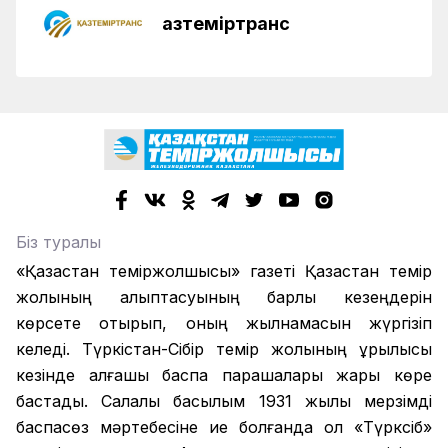
Қазтеміртранс
Біз туралы
«Қазақстан теміржолшысы» газеті Қазақстан темір
жолының қалыптасуының барлық кезеңдерін
көрсете отырып, оның жылнамасын жүргізіп
келеді. Түркістан-Сібір темір жолының құрылысы
кезінде алғашқы баспа парақшалары жарық көре
бастады. Салалық басылым 1931 жылы мерзімді
баспасөз мәртебесіне ие болғанда ол «Түрксіб»