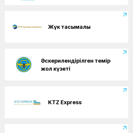
Жүк тасымалы
Әскерилендірілген темір
жол күзеті
KTZ Express