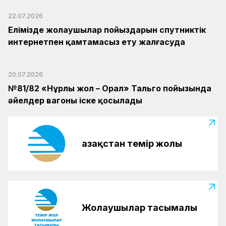
22.07.2026
Елімізде жолаушылар пойыздарын спутниктік
интернетпен қамтамасыз ету жалғасуда
20.07.2026
№81/82 «Нұрлы жол – Орал» Тальго пойызында
әйелдер вагоны іске қосылады
Қазақстан темір жолы
Жолаушылар тасымалы