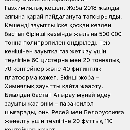
Газхимиялық кешен. Жоба 2018 жылдың
аяғына қарай пайдалануға тапсырылды.
Кешенді зауытты іске қосқан кезден
бастап бірінші кезеңінде жылына 500 000
тонна полипропилен өндіріледі. Теңіз
кенішінен зауытқа газ жеткізу үшін
тәулігіне 60 цистерна мен 20 тонналық
70 контейнер және 40 фитингілік
платформа қажет. Екінші жоба –
Химиялық зауытты қайта жаңарту.
Биылдан бастап Атырау мұнай өңдеу
зауыты жаңа өнім – параксилол
шығарады, оны Ресей мен Белоруссияға
жөнелту үшін тәулігіне 20 футтық 110
контейнер қажет.