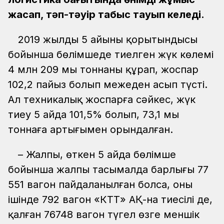
жасап, тәп-тәуір табыс тауып келеді.
2019 жылдың 5 айының қорытындысы
бойынша бөлімшеде тиелген жүк көлемі
4 млн 209 мың тоннаны құрап, жоспар
102,2 пайыз болып межеден асып түсті.
Ал техникалық жоспарға сәйкес, жүк
тиеу 5 айда 101,5% болып, 73,1 мың
тоннаға артығымен орындалған.
– Жалпы, өткен 5 айда бөлімше
бойынша жалпы тасымалда барлығы 77
551 вагон пайдаланылған болса, оның
ішінде 792 вагон «КТТ» АҚ-на тиесілі де,
қалған 76748 вагон түгел өзге меншік