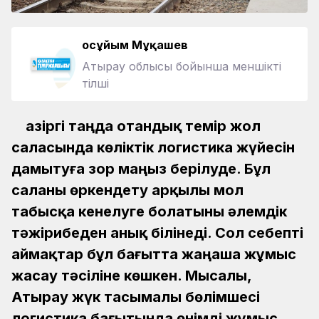
Қосұйым Мұқашев
Атырау облысы бойынша меншікті
тілші
Қазіргі таңда отандық темір жол
саласында көліктік логистика жүйесін
дамытуға зор маңыз берілуде. Бұл
саланы өркендету арқылы мол
табысқа кенелуге болатыны әлемдік
тәжірибеден анық білінеді. Сол себепті
аймақтар бұл бағытта жаңаша жұмыс
жасау тәсіліне көшкен. Мысалы,
Атырау жүк тасымалы бөлімшесі
логистика бағытында өнімді жұмыс