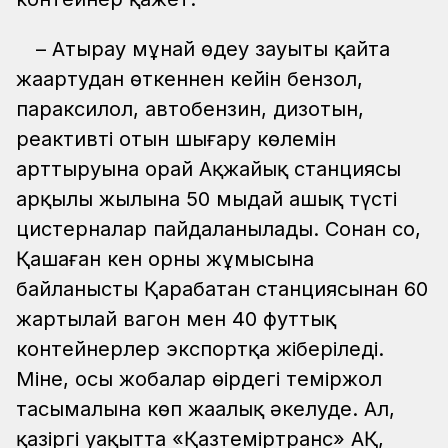
– Атырау мұнай өңдеу зауыты қайта
жаңартудан өткеннен кейін бензол,
параксилол, автобензин, дизотын,
реактивті отын шығару көлемін
арттыруына орай Ақжайық станциясы
арқылы жылына 50 мыңдай ашық түсті
цистерналар пайдаланылады. Сонан соң,
Қашаған кен орны жұмысына
байланысты Қарабатан станциясынан 60
жартылай вагон мен 40 футтық
контейнерлер экспортқа жіберіледі.
Міне, осы жобалар өңірдегі теміржол
тасымалына көп жаңалық әкелуде. Ал,
қазіргі уақытта «Қазтеміртранс» АҚ,