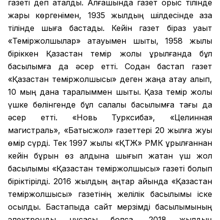
газеті деп аталды. Алғашында газет орыс тілінде
жарық көргенімен, 1935 жылдың шілдесінде қазақ
тілінде шыға бастады. Кейін газет біраз уақыт
«Теміржолшылар» атауымен шықты, 1958 жылы
біріккен Қазақстан темір жолы құрылғанда бұл
басылымға да әсер етті. Содан бастап газет
«Қазақстан теміржолшысы» деген жаңа атау алып,
10 мың дана таралыммен шықты. Қазақ темір жолы
үшке бөлінгенде бұл салалық басылымға тағы да
әсер етті. «Новь Турксиба», «Целинная
магистраль», «Батысжол» газеттері 20 жылға жуық
өмір сүрді. Тек 1997 жылы «ҚТЖ» РМК құрылғаннан
кейін бұрын өз алдына шығып жатқан үш жол
басылымы «Қазақстан теміржолшысы» газеті болып
біріктірілді. 2016 жылдың қаңтар айында «Қазақстан
теміржолшысы» газетінің желілік басылымы іске
қосылды. Бастапқыда сайт мерзімді басылымының
электронды нұсқасы болса, 2018 жылдың