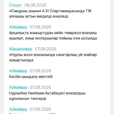
Спорт
08.08.2026
«Самұрық-Қазына» АҚ XI Спартакиадасында ҚТЖ
алғашқы алтын медалді еншіледі
Аймақтар
07.08.2026
Арқалықта жаңғыртудан кейін теміржол вокзалы
ашылып, жаңа жолаушылар пойызы іске қосылды
Жаңалықтар
07.08.2026
«Нұрлы жол» вокзалында санитарлық үй-жайлар
жаңартылуда
Аймақтар
07.08.2026
Кәсіби шыңдалу мектебі
Аймақтар
07.08.2026
Нұрлыбек Нәлібаев Ақтөбедегі вокзалдың
құрылысын тексерді
Аймақтар
07.08.2026