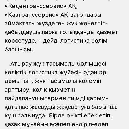
«Кедентранссервис» АҚ,
«Қазтранссервис» АҚ вагондары
аймақтағы жүздеген жүк жөнелтіп-
қабылдаушыларға толыққанды қызмет
көрсетуде, – дейді логистика бөлімің
басшысы.
Атырау жүк тасымалы бөлімшесі
көліктік логистика жүйесін одан әрі
дамытып, жүк тасымалы көлемін
арттыру, көлік қызметін
пайдаланушылармен тиімді қарым-
қатынас жасауды жақсартуға барынша
күш салынуда. Өңірде өнікті еңбек етіп,
қазақ мұнайын еселеп өндіріп-өңдеп