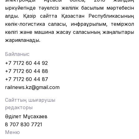
қыркүйегінде тәуелсіз желілік басылым мәртебесін
алды. Қазір сайтта Қазақстан Республикасының
көлік-логистика саласы, инфрақұрылым, теміржол
көлігі және машина жасау саласының жаңалықтары
жарияланады.
Байланыс
+7 7172 60 44 92
+7 7172 60 44 88
+7 7172 60 44 87
railnews.kz@gmail.com
Сайттың шығарушы
редакторы
Әділет Мұсахаев
8 707 830 7721
Меню