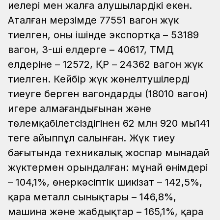
иелері мен жалға алушылардікі екен.
Аталған мерзімде 77551 вагон жүк
тиелген, оның ішінде экспортқа – 53189
вагон, 3-ші елдерге – 40617, ТМД
елдеріне – 12572, ҚР – 24362 вагон жүк
тиелген. Кейбір жүк жөнелтушілердің
тиеуге берген вагондарды (18010 вагон)
игере алмағандығынан және
төлемқабілетсіздігінен 62 млн 920 мың141
теңге айыппұл салынған. Жүк тиеу
бағытында техникалық жоспар мынадай
жүктермен орындалған: мұнай өнімдері
– 104,1%, өнеркәсіптік шикізат – 142,5%,
қара металл сынықтары – 146,8%,
машина және жабдықтар – 165,1%, қара