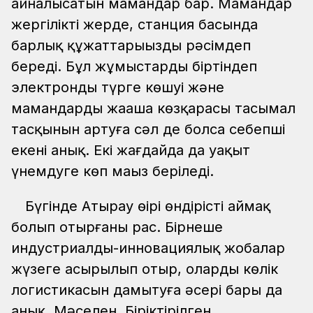
айналысатын мамандар бар. Мамандар
жергілікті жерде, станция басында
барлық құжаттарыңызды рәсімдеп
береді. Бұл жұмыстардың біртіндеп
электронды түрге көшуі және
мамандардың жаңаша көзқарасы тасымал
тасқынын артуға сәл де болса себепші
екені анық. Екі жағдайда да уақыт
үнемдуге көп маңыз беріледі.
Бүгінде Атырау өңірі өндірісті аймақ
болып отырғаны рас. Бірнеше
индустриалды-инновациялық жобалар
жүзеге асырылып отыр, олардың көлік
логистикасын дамытуға әсері бары да
анық. Мәселен, Біріктірілген