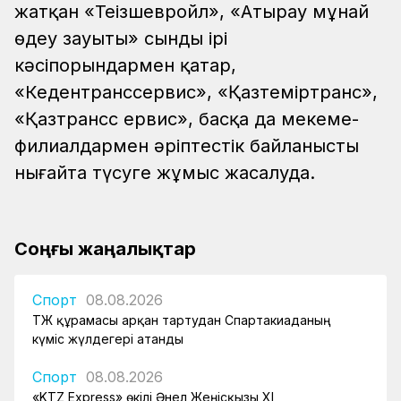
жатқан «Теңізшевройл», «Атырау мұнай
өңдеу зауыты» сынды ірі
кәсіпорындармен қатар,
«Кедентранссервис», «Қазтеміртранс»,
«Қазтрансс ервис», басқа да мекеме-
филиалдармен әріптестік байланысты
нығайта түсуге жұмыс жасалуда.
Соңғы жаңалықтар
Спорт
08.08.2026
ҚТЖ құрамасы арқан тартудан Спартакиаданың
күміс жүлдегері атанды
Спорт
08.08.2026
«KTZ Express» өкілі Әнел Жеңісқызы XI