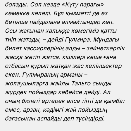
болады. Сол кезде «Күту парағы»
көмекке келеді. Бұл қызметті де өз
бетінше пайдалана алмайтындар көп.
Осы жағынан халыққа көмегіміз қатты
тиіп жатады, – дейді Гүлмира. Мұндағы
билет кассирлерінің алды – зейнеткерлік
жасқа жетіп жатса, кішілері кеше ғана
отбасын құрып жатқан жас келіншектер
екен. Гүлмираның арманы –
жолаушыларға жайлы Тальго сынды
жүрдек пойыздар көбейсе дейді. Ал
оның билеті ертерек алса тіпті де қымбат
емес, арзан, кәдімгі жай пойыздың
бағасынан аспайды деп түсіндірді.