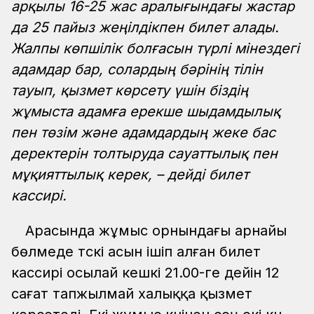
арқылы 16-25 жас аралығындағы жастар
да 25 пайыз жеңілдікпен билет алады.
Жалпы көпшілік болғасын түрлі мінездегі
адамдар бар, солардың бәрінің тілін
тауып, қызмет көрсету үшін біздің
жұмыста адамға ерекше шыдамдылық
пен төзім және адамдардың жеке бас
деректерін толтыруда сауаттылық пен
мұқияттылық керек, – дейді билет
кассирі.
Арасында жұмыс орнындағы арнайы
бөлмеде түскі асын ішіп алған билет
кассирі осылай кешкі 21.00-ге дейін 12
сағат тапжылмай халыққа қызмет