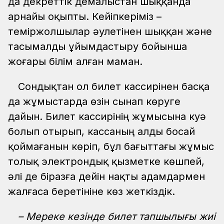
да декреттік демалыстан шыққанда
арнайы оқыпты. Кейіпкеріміз –
теміржолшылар әулетінен шыққан және
тасымалды ұйымдастыру бойынша
жоғары білім алған маман.
Сондықтан ол билет кассирінен басқа
да жұмыстарда өзін сынап көруге
дайын. Билет кассирінің жұмысына куә
болып отырып, кассаның алды босай
қоймағанын көріп, бұл бағыттағы жұмыс
толық электрондық қызметке көшпей,
әлі де біразға дейін нақты адамдармен
жалғаса беретініне көз жеткіздік.
– Мереке кезінде билет тапшылығы жиі