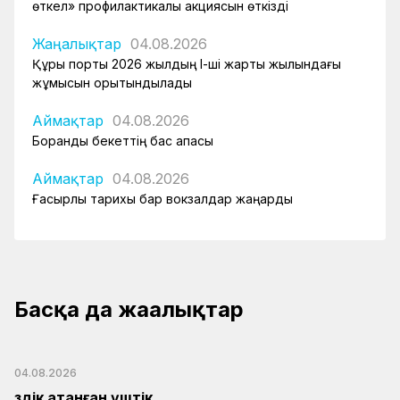
өткел» профилактикалық акциясын өткізді
Жаңалықтар
04.08.2026
Құрық порты 2026 жылдың І-ші жарты жылындағы
жұмысын қорытындылады
Аймақтар
04.08.2026
Боранды бекеттің бас қақпасы
Аймақтар
04.08.2026
Ғасырлық тарихы бар вокзалдар жаңарды
Басқа да жаңалықтар
04.08.2026
Үздік атанған үштік