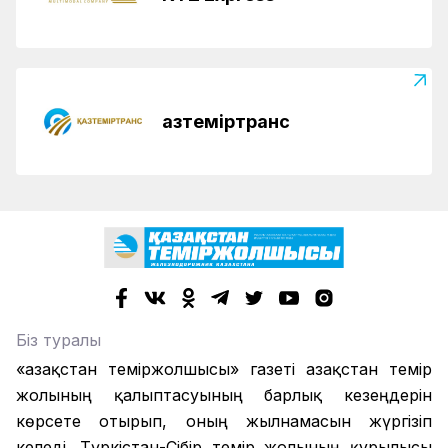
Қазтеміртранс
Біз туралы
«Қазақстан теміржолшысы» газеті Қазақстан темір
жолының қалыптасуының барлық кезеңдерін
көрсете отырып, оның жылнамасын жүргізіп
келеді. Түркістан-Сібір темір жолының құрылысы