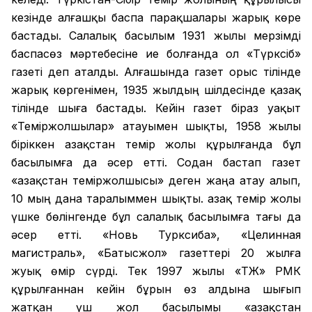
кезінде алғашқы баспа парақшалары жарық көре
бастады. Салалық басылым 1931 жылы мерзімді
баспасөз мәртебесіне ие болғанда ол «Түрксіб»
газеті деп аталды. Алғашында газет орыс тілінде
жарық көргенімен, 1935 жылдың шілдесінде қазақ
тілінде шыға бастады. Кейін газет біраз уақыт
«Теміржолшылар» атауымен шықты, 1958 жылы
біріккен Қазақстан темір жолы құрылғанда бұл
басылымға да әсер етті. Содан бастап газет
«Қазақстан теміржолшысы» деген жаңа атау алып,
10 мың дана таралыммен шықты. Қазақ темір жолы
үшке бөлінгенде бұл салалық басылымға тағы да
әсер етті. «Новь Турксиба», «Целинная
магистраль», «Батысжол» газеттері 20 жылға
жуық өмір сүрді. Тек 1997 жылы «ҚТЖ» РМК
құрылғаннан кейін бұрын өз алдына шығып
жатқан үш жол басылымы «Қазақстан