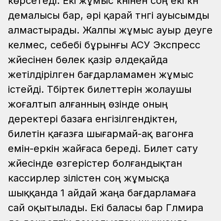
көрсетеді. Екі жұмыс күнінен соң екі күн
демалысы бар, әрі қарай түнгі ауысымды
алмастырады. Жалпы жұмыс ауыр деуге
келмес, себебі бұрынғы АСУ Экспресс
жүйесінен бөлек қазір әлдеқайда
жетілдірілген бағдарламамен жұмыс
істейді. Түбіртек билеттерін жолаушы
жоғалтып алғанның өзінде оның
деректері базаға енгізілгендіктен,
билетін қағазға шығармай-ақ вагонға
емін-еркін жайғаса береді. Билет сату
жүйесінде өзгерістер болғандықтан
кассирлер үзілістен соң жұмысқа
шыққанда 1 айдай жаңа бағдарламаға
сай оқытылады. Екі баласы бар Гүлмира