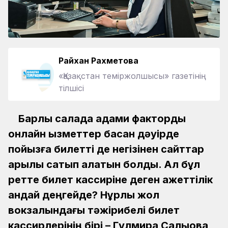
Райхан Рахметова
«Қазақстан теміржолшысы» газетінің
тілшісі
Барлық салада адами факторды
онлайн қызметтер басқан дәуірде
пойызға билетті де негізінен сайттар
арқылы сатып алатын болдық. Ал бұл
ретте билет кассиріне деген қажеттілік
қандай деңгейде? Нұрлы жол
вокзалындағы тәжірибелі билет
кассирлерінің бірі – Гүлмира Салықова