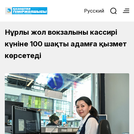
Русский
Нұрлы жол вокзалының кассирі
күніне 100 шақты адамға қызмет
көрсетеді