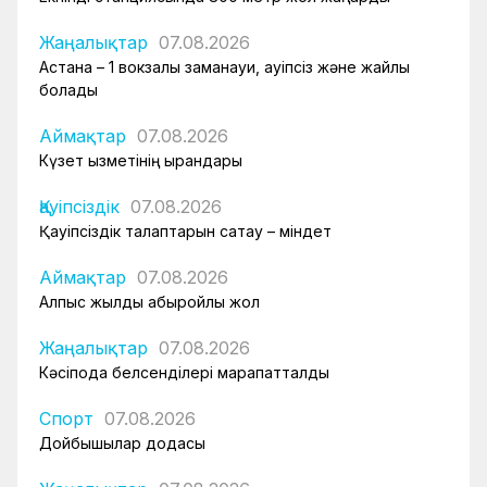
Жаңалықтар
07.08.2026
Астана – 1 вокзалы заманауи, қауіпсіз және жайлы
болады
Аймақтар
07.08.2026
Күзет қызметінің қырандары
Қауіпсіздік
07.08.2026
Қауіпсіздік талаптарын сақтау – міндет
Аймақтар
07.08.2026
Алпыс жылдық абыройлы жол
Жаңалықтар
07.08.2026
Кәсіподақ белсенділері марапатталды
Спорт
07.08.2026
Дойбышылар додасы