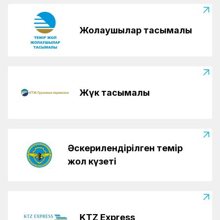
Жолаушылар тасымалы
Жүк тасымалы
Әскерилендірілген темір
жол күзеті
KTZ Express