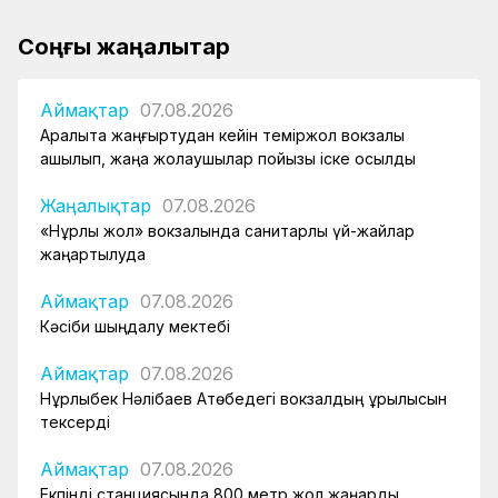
Соңғы жаңалықтар
Аймақтар
07.08.2026
Арқалықта жаңғыртудан кейін теміржол вокзалы
ашылып, жаңа жолаушылар пойызы іске қосылды
Жаңалықтар
07.08.2026
«Нұрлы жол» вокзалында санитарлық үй-жайлар
жаңартылуда
Аймақтар
07.08.2026
Кәсіби шыңдалу мектебі
Аймақтар
07.08.2026
Нұрлыбек Нәлібаев Ақтөбедегі вокзалдың құрылысын
тексерді
Аймақтар
07.08.2026
Екпінді станциясында 800 метр жол жаңарды