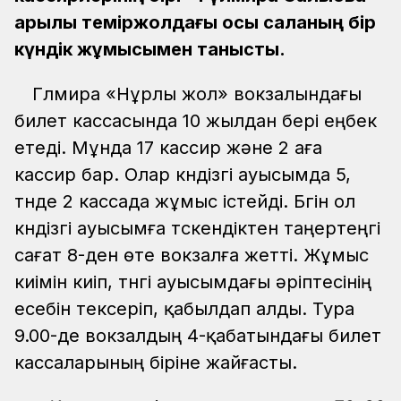
арқылы теміржолдағы осы саланың бір
күндік жұмысымен таныстық.
Гүлмира «Нұрлы жол» вокзалындағы
билет кассасында 10 жылдан бері еңбек
етеді. Мұнда 17 кассир және 2 аға
кассир бар. Олар күндізгі ауысымда 5,
түнде 2 кассада жұмыс істейді. Бүгін ол
күндізгі ауысымға түскендіктен таңертеңгі
сағат 8-ден өте вокзалға жетті. Жұмыс
киімін киіп, түнгі ауысымдағы әріптесінің
есебін тексеріп, қабылдап алды. Тура
9.00-де вокзалдың 4-қабатындағы билет
кассаларының біріне жайғасты.