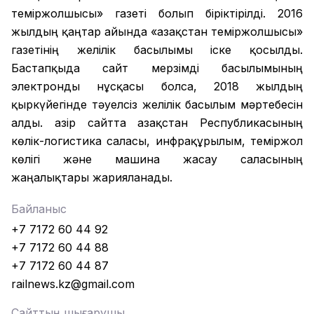
теміржолшысы» газеті болып біріктірілді. 2016
жылдың қаңтар айында «Қазақстан теміржолшысы»
газетінің желілік басылымы іске қосылды.
Бастапқыда сайт мерзімді басылымының
электронды нұсқасы болса, 2018 жылдың
қыркүйегінде тәуелсіз желілік басылым мәртебесін
алды. Қазір сайтта Қазақстан Республикасының
көлік-логистика саласы, инфрақұрылым, теміржол
көлігі және машина жасау саласының
жаңалықтары жарияланады.
Байланыс
+7 7172 60 44 92
+7 7172 60 44 88
+7 7172 60 44 87
railnews.kz@gmail.com
Сайттың шығарушы