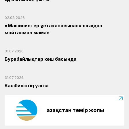
02.08.2026
«Машинистер ұстаханасынан» шыққан
майталман маман
31.07.2026
Бурабайлықтар көш басында
31.07.2026
Кәсібиліктің үлгісі
Қазақстан темір жолы