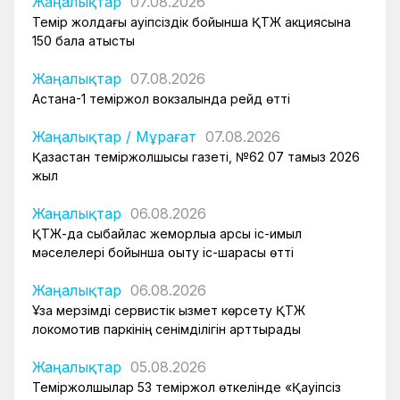
Жаңалықтар
07.08.2026
Темір жолдағы қауіпсіздік бойынша ҚТЖ акциясына
150 бала қатысты
Жаңалықтар
07.08.2026
Астана-1 теміржол вокзалында рейд өтті
Жаңалықтар
/
Мұрағат
07.08.2026
Қазақстан теміржолшысы газеті, №62 07 тамыз 2026
жыл
Жаңалықтар
06.08.2026
ҚТЖ-да сыбайлас жемқорлыққа қарсы іс-қимыл
мәселелері бойынша оқыту іс-шарасы өтті
Жаңалықтар
06.08.2026
Ұзақ мерзімді сервистік қызмет көрсету ҚТЖ
локомотив паркінің сенімділігін арттырады
Жаңалықтар
05.08.2026
Теміржолшылар 53 теміржол өткелінде «Қауіпсіз