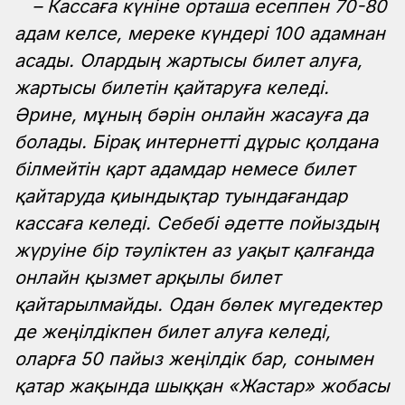
– Кассаға күніне орташа есеппен 70-80
адам келсе, мереке күндері 100 адамнан
асады. Олардың жартысы билет алуға,
жартысы билетін қайтаруға келеді.
Әрине, мұның бәрін онлайн жасауға да
болады. Бірақ интернетті дұрыс қолдана
білмейтін қарт адамдар немесе билет
қайтаруда қиындықтар туындағандар
кассаға келеді. Себебі әдетте пойыздың
жүруіне бір тәуліктен аз уақыт қалғанда
онлайн қызмет арқылы билет
қайтарылмайды. Одан бөлек мүгедектер
де жеңілдікпен билет алуға келеді,
оларға 50 пайыз жеңілдік бар, сонымен
қатар жақында шыққан «Жастар» жобасы