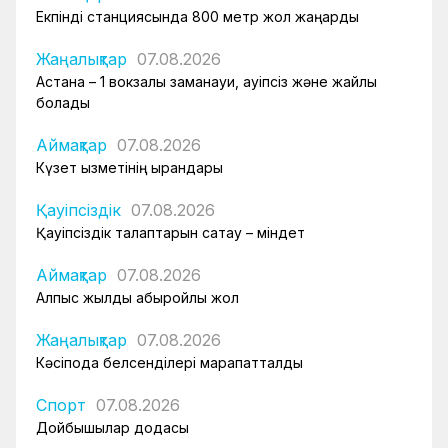
Екпінді станциясында 800 метр жол жаңарды
Жаңалықтар
07.08.2026
Астана – 1 вокзалы заманауи, қауіпсіз және жайлы
болады
Аймақтар
07.08.2026
Күзет қызметінің қырандары
Қауіпсіздік
07.08.2026
Қауіпсіздік талаптарын сақтау – міндет
Аймақтар
07.08.2026
Алпыс жылдық абыройлы жол
Жаңалықтар
07.08.2026
Кәсіподақ белсенділері марапатталды
Спорт
07.08.2026
Дойбышылар додасы