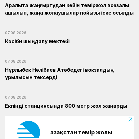
Арқалықта жаңғыртудан кейін теміржол вокзалы
ашылып, жаңа жолаушылар пойызы іске қосылды
07.08.2026
Кәсіби шыңдалу мектебі
07.08.2026
Нұрлыбек Нәлібаев Ақтөбедегі вокзалдың
құрылысын тексерді
07.08.2026
Екпінді станциясында 800 метр жол жаңарды
Қазақстан темір жолы