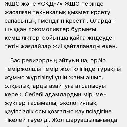
ЖШС және «СКД-7» ЖШС-терінде
жасалған техникалық қызмет көрсету
сапасының төмендігін көрсетті. Олардан
шыққан локомотивтер бұрынғы
кемшіліктері бойынша қайта жөндеуден
өтетін жағдайлар жиі қайталанады екен.
Бас ревизордың айтуынша, әрбір
теміржолшы темір жол көлігінде тұрақты
жұмыс жүргізілуі үшін жаны ашып,
олқылықтарды азайтуға атсалысуы
керек. Себебі адамдардың өмірі мен
жүктер тасымалы, экологиялық
қауіпсіздік осы қозғалыс қауіпсіздігіне
тікелей тәуелді. Жол шаруашылығында