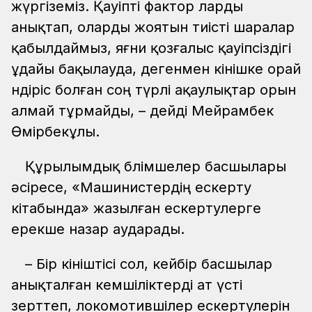
жүргіземіз. Қауіпті фактор ларды
анықтап, оларды жоятын тиісті шаралар
қабылдаймыз, яғни қозғалыс қауіпсіздігі
ұдайы бақылауда, дегенмен өкінішке орай
өндіріс болған соң түрлі ақаулықтар орын
алмай тұрмайды, – дейді Мейрамбек
Өмірбекұлы.
Құрылымдық бөлімшелер басшылары
әсіресе, «Машинистердің ескерту
кітабында» жазылған ескертулерге
ерекше назар аударады.
– Бір өкініштісі сол, кейбір басшылар
анықталған кемшіліктерді ат үсті
зерттеп, локомотившілер ескертулерін