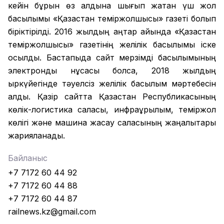
кейін бұрын өз алдына шығып жатқан үш жол
басылымы «Қазақстан теміржолшысы» газеті болып
біріктірілді. 2016 жылдың қаңтар айында «Қазақстан
теміржолшысы» газетінің желілік басылымы іске
қосылды. Бастапқыда сайт мерзімді басылымының
электронды нұсқасы болса, 2018 жылдың
қыркүйегінде тәуелсіз желілік басылым мәртебесін
алды. Қазір сайтта Қазақстан Республикасының
көлік-логистика саласы, инфрақұрылым, теміржол
көлігі және машина жасау саласының жаңалықтары
жарияланады.
Байланыс
+7 7172 60 44 92
+7 7172 60 44 88
+7 7172 60 44 87
railnews.kz@gmail.com