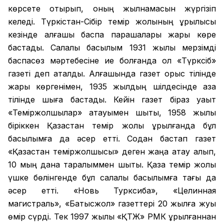
көрсете отырып, оның жылнамасын жүргізіп
келеді. Түркістан-Сібір темір жолының құрылысы
кезінде алғашқы баспа парақшалары жарық көре
бастады. Салалық басылым 1931 жылы мерзімді
баспасөз мәртебесіне ие болғанда ол «Түрксіб»
газеті деп аталды. Алғашында газет орыс тілінде
жарық көргенімен, 1935 жылдың шілдесінде қазақ
тілінде шыға бастады. Кейін газет біраз уақыт
«Теміржолшылар» атауымен шықты, 1958 жылы
біріккен Қазақстан темір жолы құрылғанда бұл
басылымға да әсер етті. Содан бастап газет
«Қазақстан теміржолшысы» деген жаңа атау алып,
10 мың дана таралыммен шықты. Қазақ темір жолы
үшке бөлінгенде бұл салалық басылымға тағы да
әсер етті. «Новь Турксиба», «Целинная
магистраль», «Батысжол» газеттері 20 жылға жуық
өмір сүрді. Тек 1997 жылы «ҚТЖ» РМК құрылғаннан