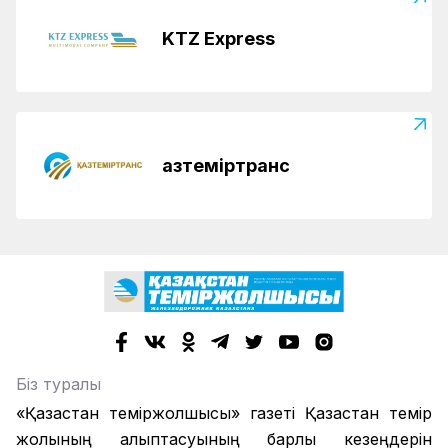
KTZ Express
Қазтеміртранс
Біз туралы
«Қазақстан теміржолшысы» газеті Қазақстан темір
жолының қалыптасуының барлық кезеңдерін