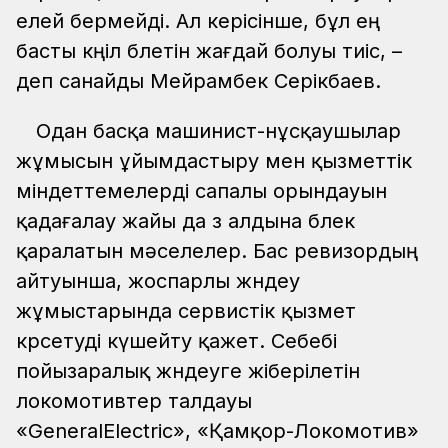
елей бермейді. Ал керісінше, бұл ең
басты көңіл бөлетін жағдай болуы тиіс, –
деп санайды Мейрамбек Серікбаев.
Одан басқа машинист-нұсқаушылар
жұмысын ұйымдастыру мен қызметтік
міндеттемелерді сапалы орындауын
қадағалау жайы да өз алдына бөлек
қаралатын мәселелер. Бас ревизордың
айтуынша, жоспарлы жөндеу
жұмыстарында сервистік қызмет
көрсетуді күшейту қажет. Себебі
пойызаралық жөндеуге жіберілетін
локомотивтер талдауы
«GeneralElectric», «Қамқор-Локомотив»