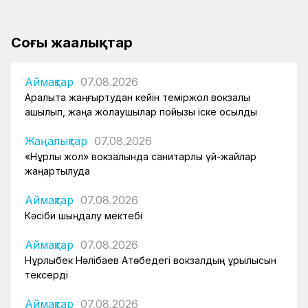
Соңғы жаңалықтар
Аймақтар
07.08.2026
Арқалықта жаңғыртудан кейін теміржол вокзалы
ашылып, жаңа жолаушылар пойызы іске қосылды
Жаңалықтар
07.08.2026
«Нұрлы жол» вокзалында санитарлық үй-жайлар
жаңартылуда
Аймақтар
07.08.2026
Кәсіби шыңдалу мектебі
Аймақтар
07.08.2026
Нұрлыбек Нәлібаев Ақтөбедегі вокзалдың құрылысын
тексерді
Аймақтар
07.08.2026