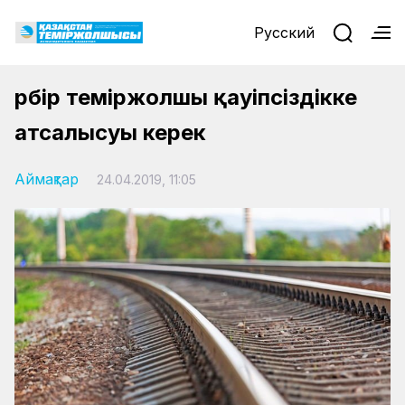
Русский
Әрбір теміржолшы қауіпсіздікке
атсалысуы керек
Аймақтар
24.04.2019, 11:05