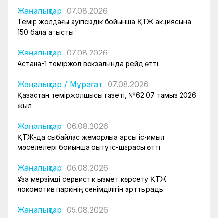
Жаңалықтар
07.08.2026
Темір жолдағы қауіпсіздік бойынша ҚТЖ акциясына
150 бала қатысты
Жаңалықтар
07.08.2026
Астана-1 теміржол вокзалында рейд өтті
Жаңалықтар
/
Мұрағат
07.08.2026
Қазақстан теміржолшысы газеті, №62 07 тамыз 2026
жыл
Жаңалықтар
06.08.2026
ҚТЖ-да сыбайлас жемқорлыққа қарсы іс-қимыл
мәселелері бойынша оқыту іс-шарасы өтті
Жаңалықтар
06.08.2026
Ұзақ мерзімді сервистік қызмет көрсету ҚТЖ
локомотив паркінің сенімділігін арттырады
Жаңалықтар
05.08.2026