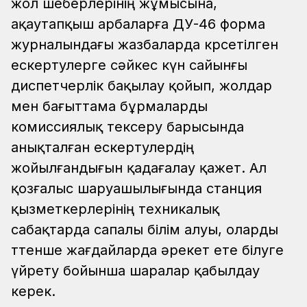
жол шеберлерінің жұмысына,
ақаутапқыш арбаларға ДУ-46 форма
журналындағы жазбаларда көрсетілген
ескертулерге сәйкес күн сайынғы
диспетчерлік бақылау қойып, жолдар
мен бағыттама бұрмаларды
комиссиялық тексеру барысында
анықталған ескертулердің
жойылғандығын қадағалау қажет. Ал
қозғалыс шаруашылығында станция
қызметкерлерінің техникалық
сабақтарда сапалы білім алуы, оларды
төтенше жағдайларда әрекет ете білуге
үйрету бойынша шаралар қабылдау
керек.