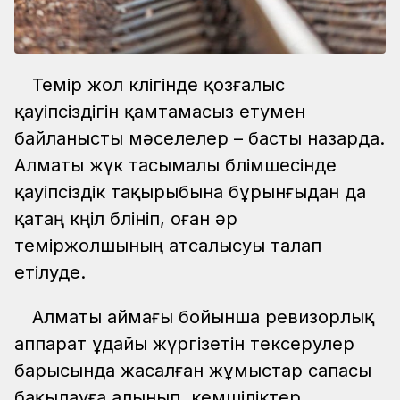
Темір жол көлігінде қозғалыс
қауіпсіздігін қамтамасыз етумен
байланысты мәселелер – басты назарда.
Алматы жүк тасымалы бөлімшесінде
қауіпсіздік тақырыбына бұрынғыдан да
қатаң көңіл бөлініп, оған әр
теміржолшының атсалысуы талап
етілуде.
Алматы аймағы бойынша ревизорлық
аппарат ұдайы жүргізетін тексерулер
барысында жасалған жұмыстар сапасы
бақылауға алынып, кемшіліктер