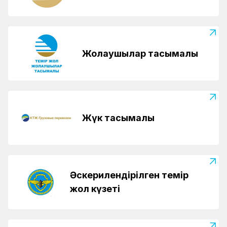
Жолаушылар тасымалы
Жүк тасымалы
Әскерилендірілген темір
жол күзеті