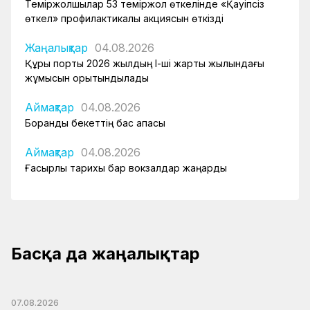
Теміржолшылар 53 теміржол өткелінде «Қауіпсіз
өткел» профилактикалық акциясын өткізді
Жаңалықтар
04.08.2026
Құрық порты 2026 жылдың І-ші жарты жылындағы
жұмысын қорытындылады
Аймақтар
04.08.2026
Боранды бекеттің бас қақпасы
Аймақтар
04.08.2026
Ғасырлық тарихы бар вокзалдар жаңарды
Басқа да жаңалықтар
07.08.2026