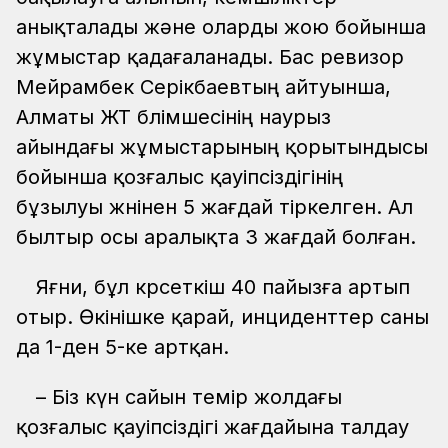
анықталады және оларды жою бойынша
жұмыстар қадағаланады. Бас ревизор
Мейрамбек Серікбаевтың айтуынша,
Алматы ЖТ бөлімшесінің наурыз
айындағы жұмыстарының қорытындысы
бойынша қозғалыс қауіпсіздігінің
бұзылуы жөнінен 5 жағдай тіркелген. Ал
былтыр осы аралықта 3 жағдай болған.
Яғни, бұл көрсеткіш 40 пайызға артып
отыр. Өкінішке қарай, инциденттер саны
да 1-ден 5-ке артқан.
– Біз күн сайын темір жолдағы
қозғалыс қауіпсіздігі жағдайына талдау