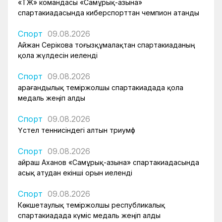
«ҚТЖ» командасы «Самұрық-Қазына»
спартакиадасында киберспорттан чемпион атанды
Спорт
09.08.2026
Айжан Серікова тоғызқұмалақтан спартакиаданың
қола жүлдесін иеленді
Спорт
09.08.2026
Қарағандылық теміржолшы спартакиадада қола
медаль жеңіп алды
Спорт
09.08.2026
Үстел теннисіндегі алтын триумф
Спорт
09.08.2026
Қайраш Аханов «Самұрық-Қазына» спартакиадасында
асық атудан екінші орын иеленді
Спорт
09.08.2026
Көкшетаулық теміржолшы республикалық
спартакиадада күміс медаль жеңіп алды