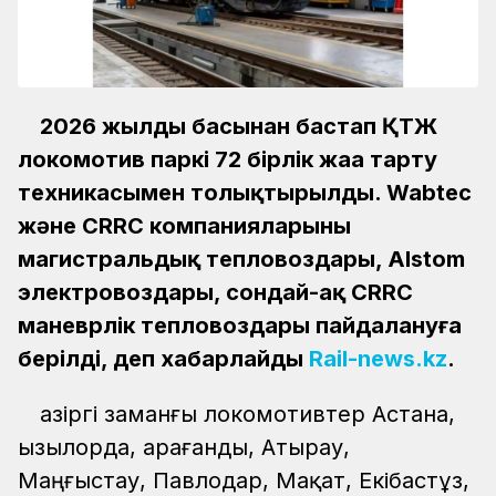
2026 жылдың басынан бастап ҚТЖ
локомотив паркі 72 бірлік жаңа тарту
техникасымен толықтырылды. Wabtec
және CRRC компанияларының
магистральдық тепловоздары, Alstom
электровоздары, сондай-ақ CRRC
маневрлік тепловоздары пайдалануға
берілді, деп хабарлайды
Rail-news.kz
.
Қазіргі заманғы локомотивтер Астана,
Қызылорда, Қарағанды, Атырау,
Маңғыстау, Павлодар, Мақат, Екібастұз,