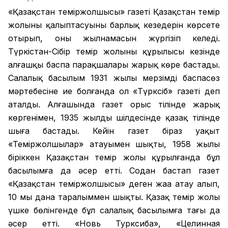
«Қазақстан теміржолшысы» газеті Қазақстан темір
жолының қалыптасуының барлық кезеңдерін көрсете
отырып, оның жылнамасын жүргізіп келеді.
Түркістан-Сібір темір жолының құрылысы кезінде
алғашқы баспа парақшалары жарық көре бастады.
Салалық басылым 1931 жылы мерзімді баспасөз
мәртебесіне ие болғанда ол «Түрксіб» газеті деп
аталды. Алғашында газет орыс тілінде жарық
көргенімен, 1935 жылдың шілдесінде қазақ тілінде
шыға бастады. Кейін газет біраз уақыт
«Теміржолшылар» атауымен шықты, 1958 жылы
біріккен Қазақстан темір жолы құрылғанда бұл
басылымға да әсер етті. Содан бастап газет
«Қазақстан теміржолшысы» деген жаңа атау алып,
10 мың дана таралыммен шықты. Қазақ темір жолы
үшке бөлінгенде бұл салалық басылымға тағы да
әсер етті. «Новь Турксиба», «Целинная