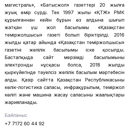
магистраль», «Батысжол» газеттері 20 жылға
жуық өмір сүрді. Тек 1997 жылы «ҚТЖ» РМК
құрылғаннан кейін бұрын өз алдына шығып
жатқан үш жол басылымы «Қазақстан
теміржолшысы» газеті болып біріктірілді. 2016
жылдың қаңтар айында «Қазақстан теміржолшысы»
газетінің желілік басылымы іске қосылды.
Бастапқыда сайт мерзімді басылымының
электронды нұсқасы болса, 2018 жылдың
қыркүйегінде тәуелсіз желілік басылым мәртебесін
алды. Қазір сайтта Қазақстан Республикасының
көлік-логистика саласы, инфрақұрылым, теміржол
көлігі және машина жасау саласының жаңалықтары
жарияланады.
Байланыс
+7 7172 60 44 92