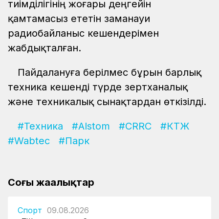
тиімділігінің жоғары деңгейін
қамтамасыз ететін заманауи
радиобайланыс кешендерімен
жабдықталған.
Пайдалануға берілмес бұрын барлық
техника кешенді түрде зертханалық
және техникалық сынақтардан өткізілді.
#Техника
#Alstom
#CRRC
#КТЖ
#Wabtec
#Парк
Соңғы жаңалықтар
Спорт
09.08.2026