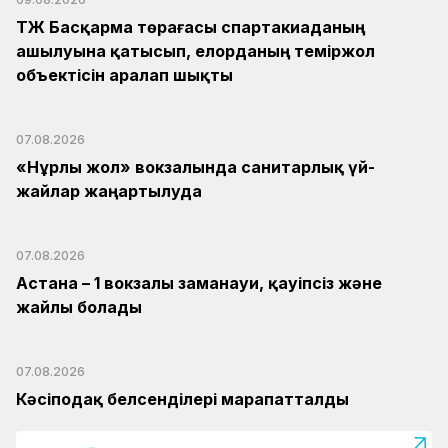
ҚТЖ Басқарма төрағасы спартакиаданың
ашылуына қатысып, елорданың теміржол
объектісін аралап шықты
07.08.2026
«Нұрлы жол» вокзалында санитарлық үй-
жайлар жаңартылуда
07.08.2026
Астана – 1 вокзалы заманауи, қауіпсіз және
жайлы болады
07.08.2026
Кәсіподақ белсенділері марапатталды