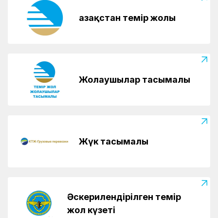
Қазақстан темір жолы
Жолаушылар тасымалы
Жүк тасымалы
Әскерилендірілген темір
жол күзеті