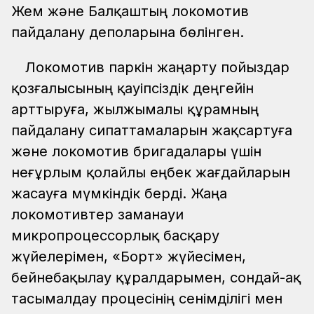
Жем және Балқаштың локомотив
пайдалану деполарына бөлінген.
Локомотив паркін жаңарту пойыздар
қозғалысының қауіпсіздік деңгейін
арттыруға, жылжымалы құрамның
пайдалану сипаттамаларын жақсартуға
және локомотив бригадалары үшін
неғұрлым қолайлы еңбек жағдайларын
жасауға мүмкіндік берді. Жаңа
локомотивтер заманауи
микропроцессорлық басқару
жүйелерімен, «Борт» жүйесімен,
бейнебақылау құралдарымен, сондай-ақ
тасымалдау процесінің сенімділігі мен