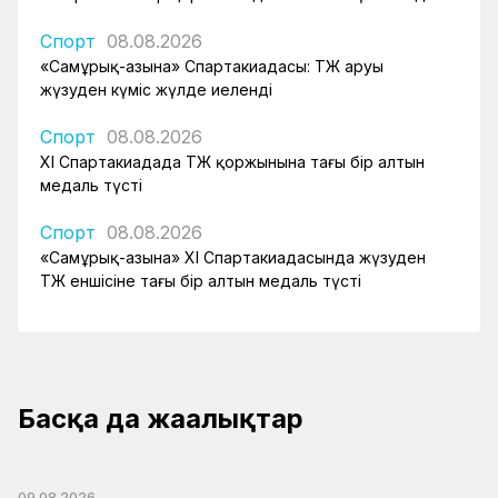
Спорт
08.08.2026
«Самұрық-Қазына» Спартакиадасы: ҚТЖ аруы
жүзуден күміс жүлде иеленді
Спорт
08.08.2026
XI Спартакиадада ҚТЖ қоржынына тағы бір алтын
медаль түсті
Спорт
08.08.2026
«Самұрық-Қазына» XI Спартакиадасында жүзуден
ҚТЖ еншісіне тағы бір алтын медаль түсті
Басқа да жаңалықтар
09.08.2026