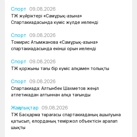
Спорт
09.08.2026
ҚТЖ жүйріктері «Самұрық-Қазына»
Спартакиадасында күміс жүлде иеленді
Спорт
09.08.2026
Томирис Атымжанова «Самұрық-Қазына»
спартакиадасында екінші орын иеленді
Спорт
09.08.2026
ҚТЖ қоржыны тағы бір күміс алқамен толықты
Спорт
09.08.2026
Спартакиада: Алтынбек Шахметов жеңіл
атлетикадан алтыннан алқа тағынды
Жаңалықтар
09.08.2026
ҚТЖ Басқарма төрағасы спартакиаданың ашылуына
қатысып, елорданың теміржол объектісін аралап
шықты