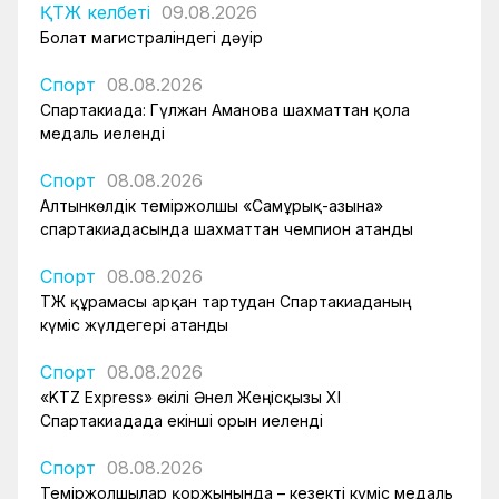
ҚТЖ келбеті
09.08.2026
Болат магистраліндегі дәуір
Спорт
08.08.2026
Спартакиада: Гүлжан Аманова шахматтан қола
медаль иеленді
Спорт
08.08.2026
Алтынкөлдік теміржолшы «Самұрық-Қазына»
спартакиадасында шахматтан чемпион атанды
Спорт
08.08.2026
ҚТЖ құрамасы арқан тартудан Спартакиаданың
күміс жүлдегері атанды
Спорт
08.08.2026
«KTZ Express» өкілі Әнел Жеңісқызы XI
Спартакиадада екінші орын иеленді
Спорт
08.08.2026
Теміржолшылар қоржынында – кезекті күміс медаль