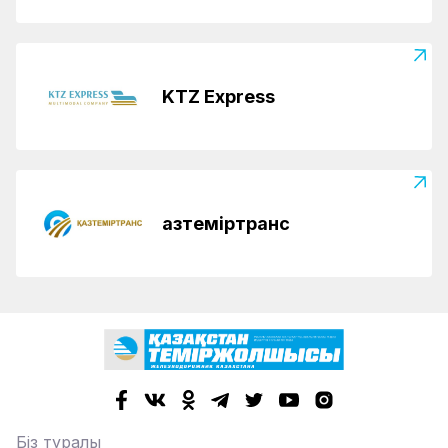
KTZ Express
Қазтеміртранс
Біз туралы