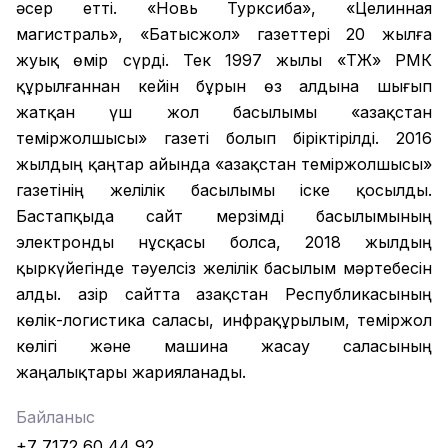
әсер етті. «Новь Турксиба», «Целинная
магистраль», «Батысжол» газеттері 20 жылға
жуық өмір сүрді. Тек 1997 жылы «ҚТЖ» РМК
құрылғаннан кейін бұрын өз алдына шығып
жатқан үш жол басылымы «Қазақстан
теміржолшысы» газеті болып біріктірілді. 2016
жылдың қаңтар айында «Қазақстан теміржолшысы»
газетінің желілік басылымы іске қосылды.
Бастапқыда сайт мерзімді басылымының
электронды нұсқасы болса, 2018 жылдың
қыркүйегінде тәуелсіз желілік басылым мәртебесін
алды. Қазір сайтта Қазақстан Республикасының
көлік-логистика саласы, инфрақұрылым, теміржол
көлігі және машина жасау саласының
жаңалықтары жарияланады.
Байланыс
+7 7172 60 44 92