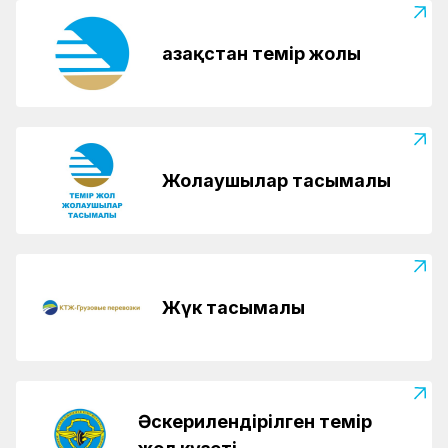
Қазақстан темір жолы
Жолаушылар тасымалы
Жүк тасымалы
Әскерилендірілген темір