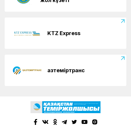
жол күзеті
KTZ Express
Қазтеміртранс