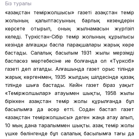
Біз туралы
«Қазақстан теміржолшысы» газеті Қазақстан темір
жолының қалыптасуының барлық кезеңдерін
көрсете отырып, оның жылнамасын жүргізіп
келеді. Түркістан-Сібір темір жолының құрылысы
кезінде алғашқы баспа парақшалары жарық көре
бастады. Салалық басылым 1931 жылы мерзімді
баспасөз мәртебесіне ие болғанда ол «Түрксіб»
газеті деп аталды. Алғашында газет орыс тілінде
жарық көргенімен, 1935 жылдың шілдесінде қазақ
тілінде шыға бастады. Кейін газет біраз уақыт
«Теміржолшылар» атауымен шықты, 1958 жылы
біріккен Қазақстан темір жолы құрылғанда бұл
басылымға да әсер етті. Содан бастап газет
«Қазақстан теміржолшысы» деген жаңа атау алып,
10 мың дана таралыммен шықты. Қазақ темір жолы
үшке бөлінгенде бұл салалық басылымға тағы да